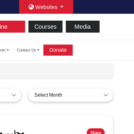
Websites
ine
Courses
Media
Donate
nts
Contact Us
Select Month
مجلس مکتبۃ
Share