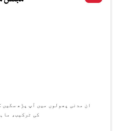
ان مدنی پھولوں میں آپ پڑھ سکیں 
کی ترکیب، ماہا