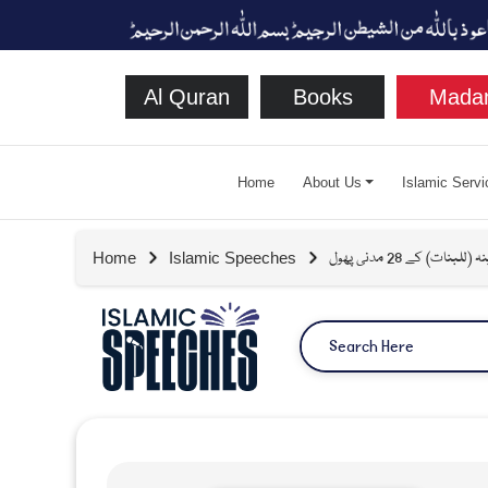
Al Quran
Books
Madan
Home
About Us
Islamic Servi
ات) کے 28 مدنی پھول
Home
Islamic Speeches