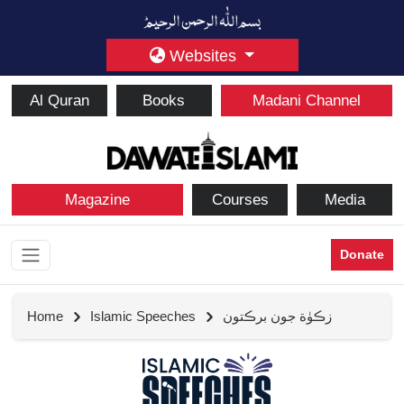
Websites
Al Quran
Books
Madani Channel
Magazine
Courses
Media
Donate
Home
Islamic Speeches
زڪوٰة جون برڪتون