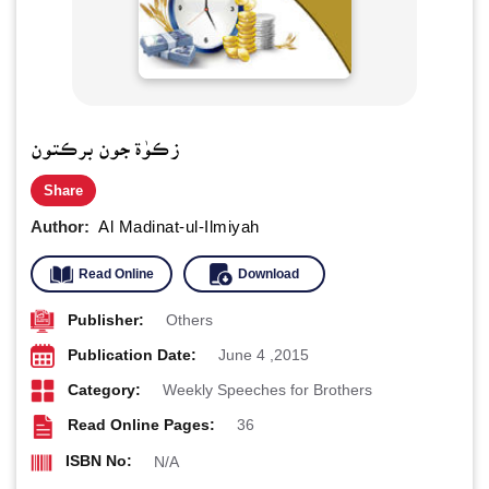
زڪوٰة جون برڪتون
Share
Author:
Al Madinat-ul-Ilmiyah
Read Online
Download
Publisher:
Others
Publication Date:
June 4 ,2015
Category:
Weekly Speeches for Brothers
Read Online Pages:
36
ISBN No:
N/A