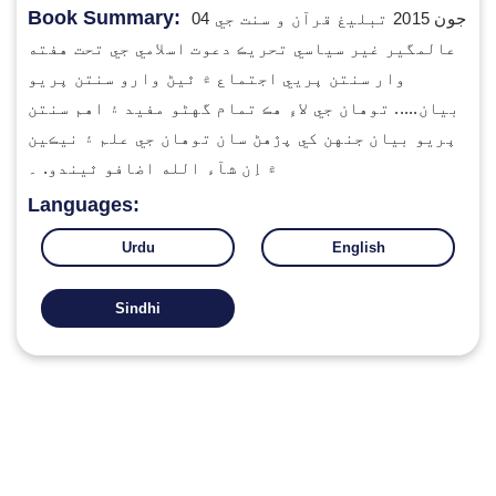
Book Summary:
04 جون 2015 تبليغ قرآن و سنت جي
عالمگير غير سياسي تحريڪ دعوت اسلامي جي تحت هفته
وار سنتن ڀريي اجتماع ۾ ٿيڻ وارو سنتن ڀريو
بيان..... توهان جي لاءِ هڪ تمام گهڻو مفيد ۽ اهم سنتن
ڀريو بيان جنهن کي پڙهڻ سان توهان جي علم ۽ نيڪين
۾ اِن شآء الله اضافو ٿيندو. ۔
Languages:
Urdu
English
Sindhi