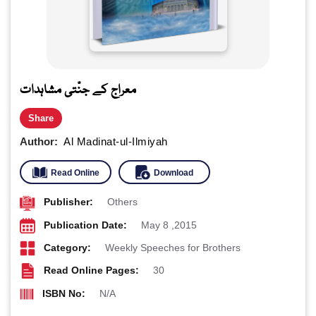
معراج کے جنّتی مشاہدات
Share
Author:
Al Madinat-ul-Ilmiyah
Read Online
Download
Publisher:
Others
Publication Date:
May 8 ,2015
Category:
Weekly Speeches for Brothers
Read Online Pages:
30
ISBN No:
N/A