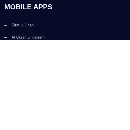
MOBILE APPS
Sirat ul Jinan
Al Quran ul Kareem
Prayer Times
Faizan e Hadees
Digital Services
Kalma & Dua
CONTACT US
(+92) 21-34921388-93