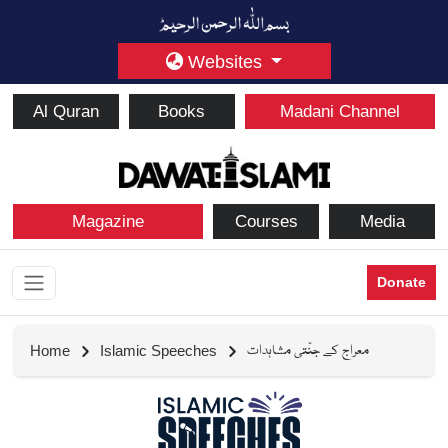
Websites
Al Quran
Books
Madani Channel
Magazine
Courses
Media
Donate
معراج کے جنّتی مشاہدات
Home
Islamic Speeches