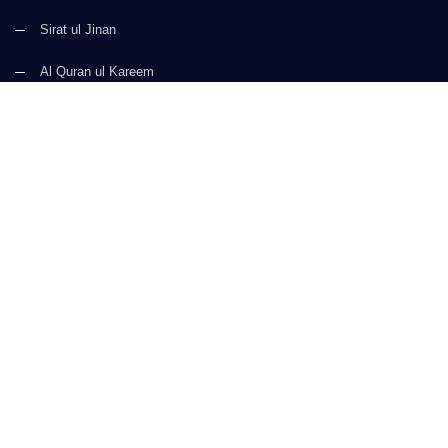
Sirat ul Jinan
Al Quran ul Kareem
Prayer Times
Faizan e Hadees
Digital Services
Kalma & Dua
CONTACT US
(+92) 21-34921388-93
(+92) 21-111-25-26-92
support@dawateislami.net