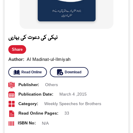
نیکی کی دعوت کی بہاریں
Share
Author:
Al Madinat-ul-Ilmiyah
Read Online
Download
Publisher:
Others
Publication Date:
March 4 ,2015
Category:
Weekly Speeches for Brothers
Read Online Pages:
33
ISBN No:
N/A