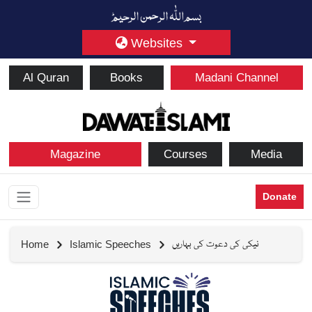
Websites
Al Quran
Books
Madani Channel
Magazine
Courses
Media
Donate
نیکی کی دعوت کی بہاریں
Home
Islamic Speeches