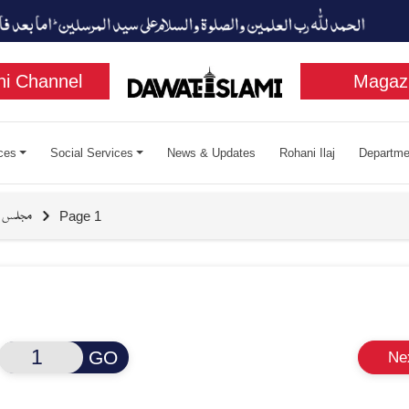
i Channel
Magaz
ces
Social Services
News & Updates
Rohani Ilaj
Departme
مجلس مَدَنی
Page 1
GO
Ne