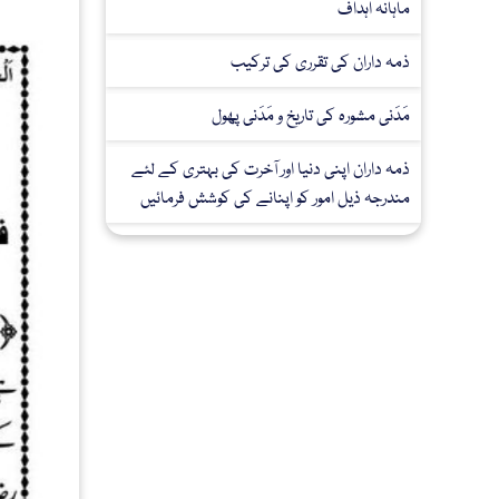
ماہانہ اہداف
ذمہ داران کی تقرری کی ترکیب
مَدَنی مشورہ کی تاریخ و مَدَنی پھول
ذمہ داران اپنی دنیا اور آخرت کی بہتری کے لئے
مندرجہ ذیل امور کو اپنانے کی کوشش فرمائیں