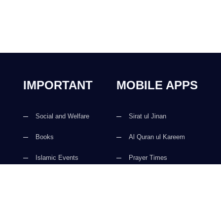
IMPORTANT
MOBILE APPS
Social and Welfare
Sirat ul Jinan
Books
Al Quran ul Kareem
Islamic Events
Prayer Times
Magazine
Faizan e Hadees
Activities
Digital Services
Islamic Education
Kalma & Dua