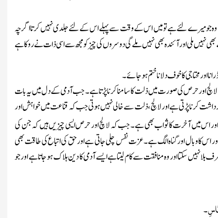
ایک وہ جو میرے لئے ہے تو میں اس کے وقت سے پہلے اس کے لئے جلدی نہیں کرتا اگرچہ
ی نہیں ملی اور آئندہ بھی نہیں ملے گی دوسروں کی چیز کو مجھ سے اسی ذات نے روکا ہے
ا اور محتاجی کا خوف دلانا ختم ہوجائے۔
چ اور حرص کی صورت میں ذلت کا سامنا کرنا پڑتا ہے۔ جب آدمی کے دل میں یہ بات
برداشت کرنا پڑتی ہے اور لالچ، ذلت سے خالی نہیں ہوتی جب کہ قناعت میں خواہش اور
 اور اس میں آخرت کا ثواب بھی ہے۔ جب کہ لالچ اور حرص ایسی چیزیں ہیں کہ جن کی
ر اس کا وبال اور گناہ الگ ہے۔ عزت نفس چلی جاتی ہے اور حق کی اتباع کی طاقت بھی
رف بلا نہیں سکتا اور وہ منافقت سے کام لیتا ہے ایسے آدمی کا دین ہلاک ہوجاتا ہے اور جو
نَّاسِ
۔