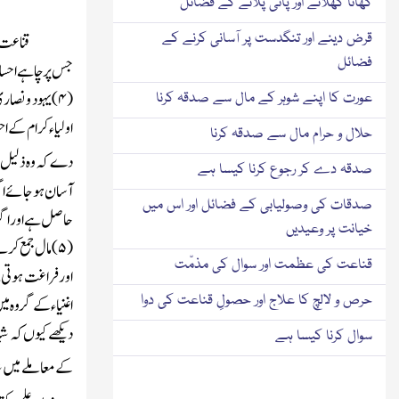
کھانا کھلانے اور پانی پلانے کے فضائل
قرض دینے اور تنگدست پر آسانی کرنے کے
قناعت م
فضائل
جس پر چاہے احسان
(
۴
)
یہود و نصار
عورت کا اپنے شوہر کے مال سے صدقہ کرنا
اولیاء کرام کے اح
حلال و حرام مال سے صدقہ کرنا
دے کہ وہ ذلیل و 
صدقہ دے کر رجوع کرنا کیسا ہے
آسان ہوجائے اگر 
صدقات کی وصولیابی کے فضائل اور اس میں
حاصل ہے اور اگر
خیانت پر وعیدیں
(
۵
)
مال جمع کرنے
قناعت کی عظمت اور سوال کی مذمّت
اور فراغت ہوتی ہ
حرص و لالچ کا علاج اور حصولِ قناعت کی دوا
اغنیاء کے گروہ م
دیکھے کیوں کہ شیط
سوال کرنا کیسا ہے
کے معاملے میں شی