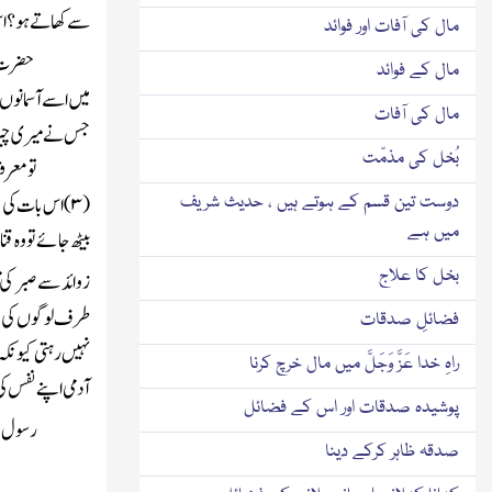
سے کھاتے ہو؟ اس پ
مال کی آفات اور فوائد
حضرت ا
مال کے فوائد
میں اسے آسمانوں
مال کی آفات
جس نے میری چیز کو
بُخل کی مذمّت
تو معرف
(
۳
)
اس بات کی پ
دوست تین قسم کے ہوتے ہیں ، حدیث شریف
میں ہے
بیٹھ جائے تو وہ 
بخل کا علاج
زوائد سے صبر کی
طرف لوگوں کی نظر
فضائلِ صدقات
نہیں رہتی کیونکہ 
راہِ خدا عَزَّ وَجَلَّ میں مال خرچ کرنا
آدمی اپنے نفس ک
پوشیدہ صدقات اور اس کے فضائل
ا
رسول
صدقہ ظاہر کرکے دینا