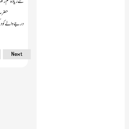
سے زیادہ علم رکھتا
حضرت 
درجے والے کو دیک
Next