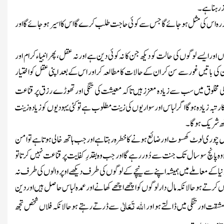
 رہنا ہے۔
یاز رہ اس کی مثل ہوجائے گا جس سے کوئی حاجت طلب کرے گا اس کا اسیر ہوجائے گا اور
وں اور ایسے لوگوں کی حالت کو دیکھ جن کا نہ کوئی دین ہے اور نہ عقل، پھر انبیاء کرام اور
 ان کی باتیں غور سے سن کر ان کے حالات کا مطالعہ کر اور اس کے بعد اپنی عقل کو اختیار
ی مخلوق میں سب سے زیادہ معزز ہیں تاکہ معیشت کی تنگی اور تھوڑے رزق پر قناعت
کا رتبہ زیادہ ہوگا اگر لباس اور سواریوں کی زینت مطلوب ہے تو کئی یہودیوں کو زیادہ زینت
تھ شریک ہوگا۔
یں چوری لُوٹ کھسوٹ اور ضائع ہونے کا خطرہ رہتا ہے اور جب ہاتھ خالی ہوتا ہے تو امن
ہ پانچ سو سال تک جنت سے دُور رہے گا اور جب وہ بقدرِ کفایت پر قناعت نہیں کرتا تو
دنیا کے معاملے میں ہمیشہ اپنے سے نیچے کے لوگوں کی طرف دیکھے اوپر والوں کی طرف نہ
وں کرتے ہو حالانکہ مال دار لوگوں کو اچھے اچھے کھانے اور عمدہ لباس حاصل ہیں اور دین
اللہ
تَعَالٰی
شقت اور تنگی میں ڈالتے ہو اور
سے ڈرتے رہتے ہو حالانکہ فلاں شخص تجھ