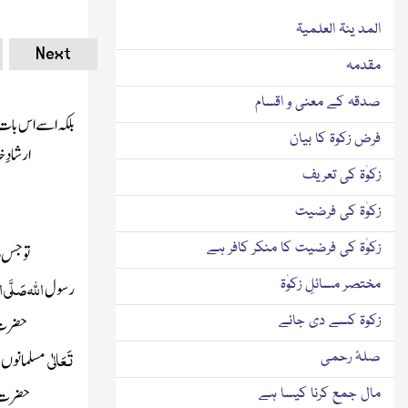
المد ینۃ العلمیۃ
Next
مقدمہ
صدقہ کے معنی و اقسام
بلکہ اسے اس بات ک
فرض زکوۃ کا بیان
ارشادِ 
زکوٰۃ کی تعریف
زکوٰۃ کی فرضیت
زکوٰۃ کی فرضیت کا منکر کافر ہے
تو جس د
اللہ
صَلَّی الل
مختصر مسائلِ زکوٰۃ
رسول
زکوۃ کسے دی جائے
حضرت 
تَعَالٰی
صلۂ رحمی
مسلمانوں ک
حضرت م
مال جمع کرنا کیسا ہے