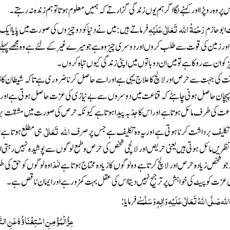
ر وہ رو پڑا اور کہنے لگا اگر ہم یوں زندگی گزارتے کہ ہمیں معلوم ہوتا تو ہم زندہ نہ رہتے۔
رَحْمَۃُ اللہ تَعَالٰی عَلَیْہِ
بو حازم
فرماتے ہیں : میں نے دنیا کو دو چیزوں کی صورت میں پایا 
 اور زمین کی قوت سے طلب کروں اور دوسری چیز وہ ہے جو میرے غیر کے لئے ہے وہ مجھے پہلے بھ
 ان سے روکا ہے تو میں ان دو باتوں میں اپنی زندگی کیوں تباہ کروں ۔
ت کی جہت سے حرص اور لالچ کا علاج یہی ہے اور اسے حاصل کرنا ضروری ہے تاکہ شیطان کا ڈران
ہچان حاصل ہونی چاہئے کہ قناعت میں دوسروں سے بے نیازی کی عزت حاصل ہوتی ہے اور لال
قناعت کی طرف مائل ہوتا ہے اور اس کا جذبہ پیدا ہوتا ہے کیونکہ حرص کی صورت میں مشقت 
اللہ
تَعَالٰی
 تکلیف برداشت کرنا ہوتی ہے اوریہ وہ تکلیف ہے جس پر صرف
ہی مطلع ہوتا ہے
یں مائل ہوتی ہیں یعنی حریص اور لالچی شخص کی حرص و طمع لوگوں سے پوشیدہ نہیں رہتی او
جو شخص زیادہ حرص اور لالچ کرتا ہے وہ لوگوں کا زیادہ محتاج ہوتا ہے لہٰذا وہ لوگوں کو حق کی ط
ی عزت کو پیٹ کی خواہش پر ترجیح نہیں دیتا اس کی عقل بہت کمزور ہے اور ایمان ناقص ہے۔
للہ
صَلَّی اللہُ تَعَالٰی عَلَیْہِ وَاٰلِہٖ وَسَلَّمَ
نے فرمایا :
عِزُّ الْمُؤْمِنِ اسْتِغْنَاؤُہٗ عَنِ ال