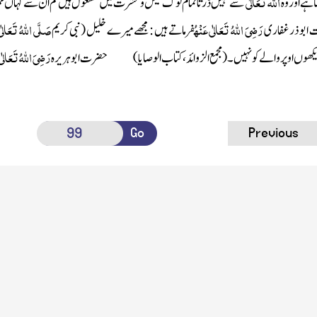
اللہ
تَعَالٰی
 ہے اور وہ
سے نہیں ڈرتا تمام لوگ عیش و عشرت میں مشغول ہیں تم ان سے کہاں ممتا
رَضِیَ اللہُ تَعَالٰی عَنْہُ
صَلَّی اللہُ تَعَالٰی ع
ابو ذر غفاری
فرماتے ہیں : مجھے میرے خلیل
(نبی کریم
رَضِیَ اللہُ تَعَالٰی
ھوں اوپر والے کو نہیں ۔
(مجمع الزوائد، کتاب الوصایا)
حضرت ابو ہریرہ
Go
Previous