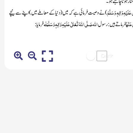
ز ہونا چاہتے ہو۔
َلَیْہِ وَاٰلِہٖ وَسَلَّمَ
)
نے وصیت فرمائی ہے کہ میں
(دنیا کے معاملے میں )
اپنے سے نیچے
 عَنْہُ
اللہ
صَلَّی اللہُ تَعَالٰی عَلَیْہِ وَاٰلِہٖ وَسَلَّمَ
فرماتے ہیں : رسول
نے فرمایا :