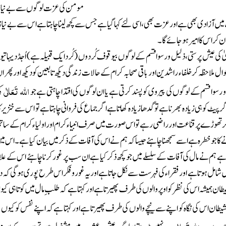
مومن کی عزت لوگوں سے بے نیاز
یں آزادی بھی ہے اور عزت بھی، اسی لئے کہا گیا ہے جس سے کچھ لینا چاہتا ہے اس سے بے ن
 کر اس کا امیر ہوجائے گا۔
یٰ کی عیش پرستی، ذلیل ورسوا قسم کے لوگوں بیوقوف کُردوں
(کُردایک قبیلہ ہے)
اُجڈ دیہاتی
وال ملاحظہ کر خلفاء راشدین اور باقی صحابہ کرام کے حالات زندگی دیکھ تابعین کو دیکھ اور پھر
اللہ
تَعَالٰی
رسوا قسم کے لوگوں کی پیروی کو پسند کرتی ہے یا ان لوگوں کی اقتدا چاہتی ہے جو
ک
پیٹ کو ہی زیادہ بھرنا ہے تو گدھا زیادہ کھاتا ہے اگر جماع کی فروانی چاہتا ہے تو اس سے خنزیر 
 تھوڑے پر قناعت اور راضی رہے تو اس صورت میں صرف انبیاء کرام اور اولیاء کرام کے سا
 کا جو خطرہ ہے اسے سمجھنا چاہئے جیسا کہ ہم نے اس کی آفات کے ذکر میں بیان کیا ہے۔ اس م
ے ہم نے مال کی آفات کے سلسلے میں جو کچھ ذکر کیا ہے ان سب پر غور کرنا چاہئے اس کے علاو
یں شامل ہوتا ہے اور فقراء کی فہرست سے نکل جاتا ہے اور یہ غور و فکر اس طرح پوری ہوگی کہ 
ان ہمیشہ اس کی نظر کو اوپر والوں کی طرف پھیرتا ہے اور کہتا ہے کہ طلبِ مال میں کوتاہی کی
طان اس کی نگاہ کو اپنے سے نیچے والوں کی طرف پھیرتا ہے اور کہتا ہے کہ اپنے نفس کو کیوں م