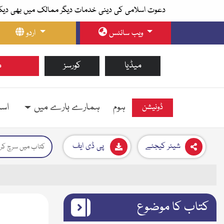
دعوت اسلامی کی دینی خدمات دیگر ممالک میں بھی دیک
ویب سائٹس
اردو
میڈیا
کورسز
م
ہوم
ہمارے بارے میں
اسل
ڈونیشن
شیئر کیجئے
پی ڈی ایف
کتاب کا موضوع