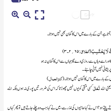
آتا ہے جن کے بارے میں اس کا گمان بھی نہیں ہوتا۔
ثُ لَا یَحْتَسِبُؕ
الطلاق
(
:
۶۵
۲
۔
۳
)
؍
اور اسے وہاں سے روزی دے گا جہاں سے اس کا گمان نہ ہو
یشانی نہیں آنی چاہئے۔
کنز العمال
کے بارے میں اس کا گمان نہیں ہوتا۔
(
)
اللہ
تَعَالٰی
اللہ
یعنی
کسی متقی کو یوں نہیں چھوڑتا کہ اس کی ضرورتیں پوری نہ ہوں بلکہ
 پیتے ہو؟ اس نے کہا حاجیوں کی نذر سے، میں نے کہا جب وہ چلے جاتے ہیں تو پھر کہاں