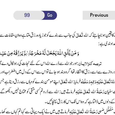
Go
Previous
اللہ
تَعَالٰی
ا یقین ہونا چاہئے کہ
کی جانب سے بندے کو جو زیادہ رزق ملتا ہے وہ ان مقامات سے 
خداوندی ہے :
وَ مَنْ یَّتَّقِ اللّٰهَ یَجْعَلْ لَّهٗ مَخْرَجًاۙ(
۲
)وَّ یَرْزُقْهُ مِنْ حَیْ
ترجمہ کنزالایمان
اللہ
اللہ
: اور جو
سے ڈرے
اس کے لئے نجات کی راہ نکال دے گا 
روازے سے اسے رزق کا انتظار تھا اگر وہ بند ہوجائے تو اس سے اس کے دل میں اضطراب اور پر
ہُ تَعَالٰی عَلَیْہِ وَاٰلِہٖ وَسَلَّمَ
اللہ
تَعَالٰی
نے فرمایا :
اپنے مومن بندے کو وہاں سے رزق دیتا ہے جس 
رَحْمَۃُ اللہ تَعَالٰی عَلَیْہِ
اللہ
سفیان
فرماتے ہیں :
سے ڈرو تم کسی متقی کو محتاج نہیں دیکھو گے 
ے دلوں میں ڈالتا ہے کہ وہ اس تک اس کا رزق پہنچائیں ۔
رَحْمَۃُ اللہ تَعَالٰی عَلَیْہِ
ُفَضَّل ضبی
فرماتے ہیں میں نے ایک دیہاتی سے کہا تم کہاں سے کھاتے