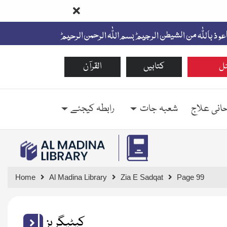
ل
کتابیں
القرآن
حانی علاج
شعبہ جات
رابطہ کیجئے
Home
Al Madina Library
Zia E Sadqat
Page 99
کیٹیگریز