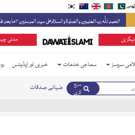
ھئے
یگزین
مدنی چین
امی سروسز
سماجی خدمات
خبریں اور اپڈیٹس
رو
سرچ
ضیائے صدقات
کریں