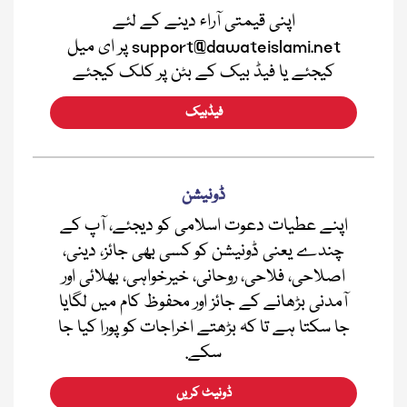
اپنی قیمتی آراء دینے کے لئے
support@dawateislami.net پر ای میل
کیجئے یا فیڈ بیک کے بٹن پر کلک کیجئے
فیڈبیک
ڈونیشن
اپنے عطیات دعوت اسلامی کو دیجئے، آپ کے
چندے یعنی ڈونیشن کو کسی بھی جائز، دینی،
اصلاحی، فلاحی، روحانی، خیرخواہی، بھلائی اور
آمدنی بڑھانے کے جائز اور محفوظ کام میں لگایا
جا سکتا ہے تا کہ بڑھتے اخراجات کو پورا کیا جا
سکے.
ڈونیٹ کریں