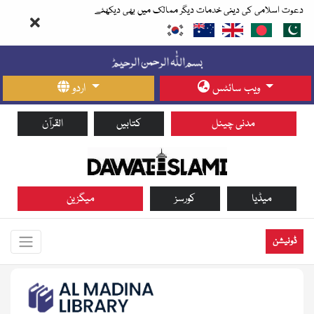
دعوت اسلامی کی دینی خدمات دیگر ممالک میں بھی دیکھئے
ویب سائٹس
اردو
مدنی چینل
کتابیں
القرآن
میڈیا
کورسز
میگزین
ڈونیشن