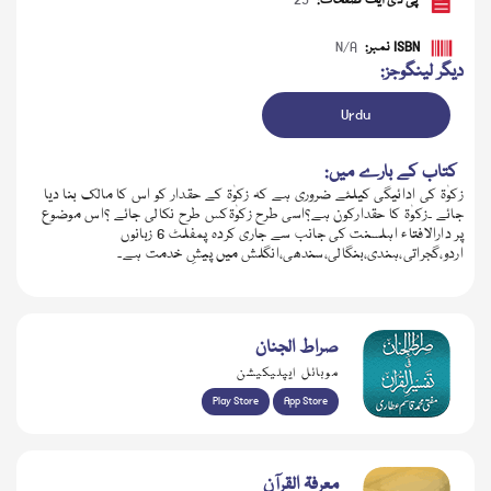
پی ڈی ایف صفحات:
25
ISBN نمبر:
N/A
دیگر لینگوجز:
Urdu
کتاب کے بارے میں:
زکوٰۃ کی ادائیگی کیلئے ضروری ہے کہ زکوٰۃ کے حقدار کو اس کا مالک بنا دیا
جائے ۔زکوٰۃ کا حقدارکون ہے؟اسی طرح زکوٰۃکس طرح نکالی جائے ؟اس موضوع
پر دارالافتاء اہلسنت کی جانب سے جاری کردہ پمفلٹ 6 زبانوں
اردو،گجراتی،ہندی،بنگالی،سندھی،انگلش میں پیشِ خدمت ہے۔
ڈاؤن لوڈ کریں
صراط الجنان
موبائل ایپلیکیشن
Play Store
App Store
معرفۃ القرآن