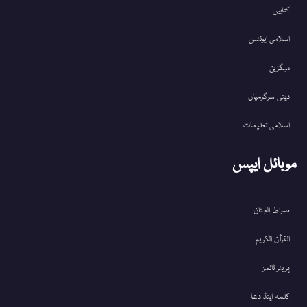
کتابیں
اسلامی ایونٹس
میگزین
دینی سرگرمیاں
اسلامی تعلیمات
موبائل ایپس
صراط الجنان
القرآن الکریم
پریئر ٹائمز
کلمہ اینڈ دعا