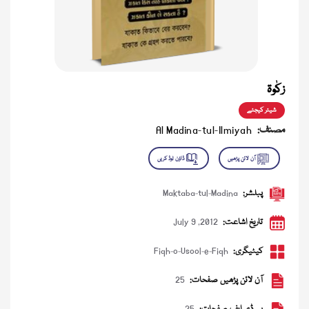
زکٰوۃ
شیئر کیجئے
مصنف:
Al Madina-tul-Ilmiyah
پبلشر:
Maktaba-tul-Madina
تاریخ اشاعت:
July 9 ,2012
کیٹیگری:
Fiqh-o-Usool-e-Fiqh
آن لائن پڑھیں صفحات:
25