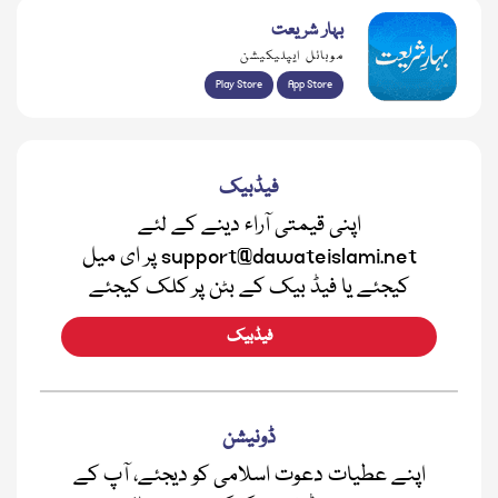
بہار شریعت
موبائل ایپلیکیشن
Play Store
App Store
فیڈبیک
اپنی قیمتی آراء دینے کے لئے
support@dawateislami.net پر ای میل
کیجئے یا فیڈ بیک کے بٹن پر کلک کیجئے
فیڈبیک
ڈونیشن
اپنے عطیات دعوت اسلامی کو دیجئے، آپ کے