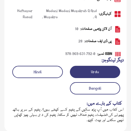
Haftawar
Madani
Madani Muzakrah Q And
کیٹیگری:
Rasail
,
Muzakra
,
A
آن لائن پڑھیں صفحات:
10
پی ڈی ایف صفحات:
28
ISBN نمبر:
978-969-631-792-0
دیگر لینگوجز:
Hindi
Urdu
ڈاؤن لوڈ کریں
آڈیو چلائیں
Bengali
کتاب کے بارے میں:
اس کتاب میں آپ پڑھ سکیں گے یتیم کسے کہتے ہیں؟، یتیم کے سر پر ہاتھ
پھیرنے کی فضیلت، یتیم مُعاف نہیں کر سکتا، یتیم کی د ی ہوئی چیز کھاپی
نہیں سکتے اور بہت کچھـ