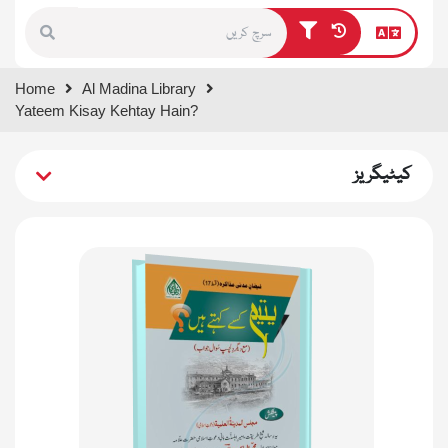
Type 1 or more characters for
Home
Al Madina Library
results.
Yateem Kisay Kehtay Hain?
کیٹیگریز