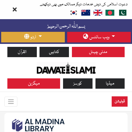
دعوت اسلامی کی دینی خدمات دیگر ممالک میں بھی دیکھئے
ویب سائٹس
اردو
مدنی چینل
کتابیں
القرآن
میڈیا
کورسز
میگزین
ڈونیشن