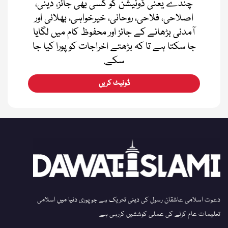
چندے یعنی ڈونیشن کو کسی بھی جائز، دینی،
اصلاحی، فلاحی، روحانی، خیرخواہی، بھلائی اور
آمدنی بڑھانے کے جائز اور محفوظ کام میں لگایا
جا سکتا ہے تا کہ بڑھتے اخراجات کو پورا کیا جا
سکے.
ڈونیٹ کریں
دعوت اسلامی عاشقان رسول کی دینی تحریک ہے جو پوری دنیا میں اسلامی
تعلیمات عام کرنے کی عملی کوششیں کررہی ہے