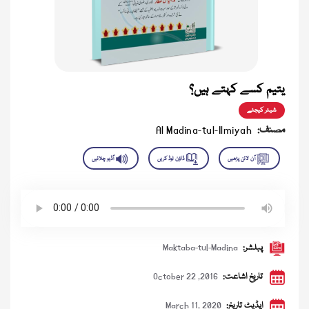
یتیم کسے کہتے ہیں؟
شیئر کیجئے
مصنف:
Al Madina-tul-Ilmiyah
پبلشر:
Maktaba-tul-Madina
تاریخ اشاعت:
October 22 ,2016
اپڈیٹ تاریخ:
March 11, 2020