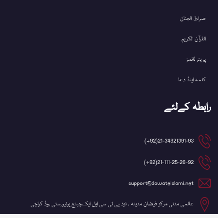
صراط الجنان
القرآن الکریم
پریئر ٹائمز
کلمہ اینڈ دعا
رابطہ کےلئے
21-34921391-93(92+)
21-111-25-26-92(92+)
support@dawateislami.net
عالمی مدنی مرکز فیضان مدینہ ، نزد پی ٹی سی ایل ایکسچینج یونیورسٹی روڈ کراچی