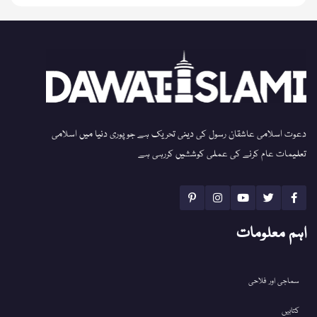
دعوت اسلامی عاشقان رسول کی دینی تحریک ہے جو پوری دنیا میں اسلامی
تعلیمات عام کرنے کی عملی کوششیں کررہی ہے
اہم معلومات
سماجی اور فلاحی
کتابیں