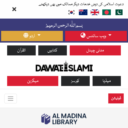
دعوت اسلامی کی دینی خدمات دیگر ممالک میں بھی دیکھئے
ویب سائٹس
اردو
مدنی چینل
کتابیں
القرآن
میڈیا
کورسز
میگزین
ڈونیشن