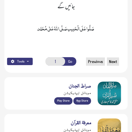
جائیں گے
 صَلُّوا عَلَی الْحَبیب صَلَّی اللّٰہُ عَلٰی مُحَمَّد 
Go
Previous
Next
Tools
صراط الجنان
موبائل ایپلیکیشن
Play Store
App Store
معرفۃ القرآن
موبائل ایپلیکیشن