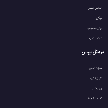
اسلامی ایونٹس
میگزین
دینی سرگرمیاں
اسلامی تعلیمات
موبائل ایپس
صراط الجنان
القرآن الکریم
پریئر ٹائمز
کلمہ اینڈ دعا