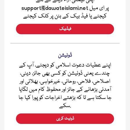
اپنی قیمتی آراء دینے کے لئے
support@dawateislami.net پر ای میل
کیجئے یا فیڈ بیک کے بٹن پر کلک کیجئے
فیڈبیک
ڈونیشن
اپنے عطیات دعوت اسلامی کو دیجئے، آپ کے
چندے یعنی ڈونیشن کو کسی بھی جائز، دینی،
اصلاحی، فلاحی، روحانی، خیرخواہی، بھلائی اور
آمدنی بڑھانے کے جائز اور محفوظ کام میں لگایا
جا سکتا ہے تا کہ بڑھتے اخراجات کو پورا کیا جا
سکے.
ڈونیٹ کریں