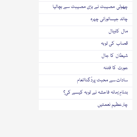
چھوٹی مصیبت نے بڑی مصیبت سے بچالیا
چاند جیسانورانی چہرہ
مال کاوبال
قصاب کی توبہ
شیطان کا جال
عورت کا فتنہ
سادات سے محبت پردُگناانعام
بدنامِ زمانہ فاحشہ نے توبہ کیسے کی؟
چار عظیم نعمتیں
خبیث جن
ایک مستجاب الدعوات بزرگ