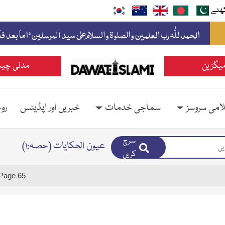
ھئے
یگزین
مدنی چین
امی سروسز
سماجی خدمات
خبریں اور اپڈیٹس
رو
سرچ
عیون الحکایات (حصہ:۱)
کریں
Page 65