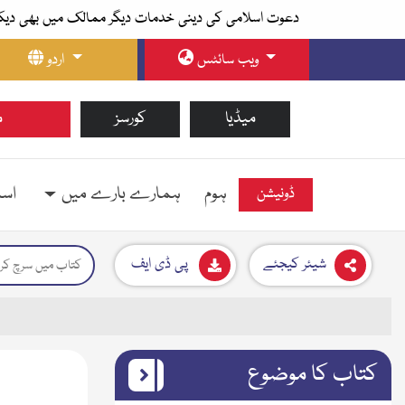
دعوت اسلامی کی دینی خدمات دیگر ممالک میں بھی دیک
ویب سائٹس
اردو
میڈیا
کورسز
م
ہوم
ہمارے بارے میں
اسل
ڈونیشن
شیئر کیجئے
پی ڈی ایف
کتاب کا موضوع