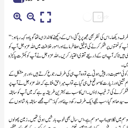
دیکھا۔ اس کی نظر بھی مجھ پر پڑ گئی ،اس کے دیکھنے کا انداز ایسا تھا گویا وہ کہہ رہا ہو:’’
پ کو نعمتوں پر شکر کرنے کی توفیق عطا فرمائے اور امور خلافت میں اللہ
عزوجل
آپ کو
ی ہیں تاکہ آپ ان کے ذریعے تقوی اختیار کریں۔
اللہ
عزوجل
نے آپ کو بکثرت پاکیزہ
ہیں۔
یں کوئی مصیبت درپیش ہوتی ہے تو وہ آپ ہی کی طرف رجوع کرتے ہیں ، اورہر مشکل کے
نشینی اور زیارت کا موقع مل ہی گیا ہے تواب میرا حق بنتا ہے کہ اللہ
عزوجل
نے آپ پر
وں پر شکر کرنے کی تر غیب دلاؤں۔ اس کا سب سے بہتر ین طریقہ یہ ہے کہ میں آپ کو سابقہ
لک سیدھا ہو گیا،سب تکیے ایک طرف رکھ دیئے اورکہا:’’اب مجھے سابقہ بادشاہوں کے
ہی موسم میں نکلا جیسا اب موسم ہے، اس سال بھی خوب بارشیں ہوئی تھیں۔زمین پھولوں