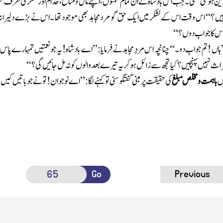
ن ہوگئی تھی ۔جب اس بادشاہ نے ان تمام نعمتوں ،اپنے مال ومتاع، خُدّام اور لشکر کی طر ف نظ
 ہیں ؟‘‘ اس وقت اس کے لشکر میں ایک حق گو مرد مجاہد بھی موجود تھا ۔اس نے بڑے دلیران
اس کا جواب دو ں ؟‘‘
’ہاں ! تم جواب دو۔‘‘چنانچہ اس مردِ مجاہد نے فرمایا:’’ اے بادشاہ! یہ جو نعمتیں تمہارے پاس 
میراث نہیں پہنچیں ؟کیا تجھ سے زائل ہوکریہ تیرے بعد والوں کو نہ مل جائیں گی؟‘‘
س
باہمت ومخلص مبلغ
کی حقیقت پر مبنی گفتگو سنی تو کہنے لگا: ’’اے نوجوان ! تو نے جو باتیں کیں 
Go
Previous