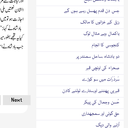
اورنباتا ت سے مزی
الشان نعمتیں ملی
جس دن قدم پھسل رہے ہوں گے
اجازت ہو تو میں 
رزق کے خزانوں کا مالک
بادشاہ نے کہا :’
باکمال وبے مثال لوگ
کیایہ تجھے بطور 
کنجوسی کا انجام
جب بادشاہ نے ا
دو بادشاہ ،ساحل سمندر پر
صحراء کی اونچی قبر
سَردْ رَات میں سو کوڑے
قبریں پھٹنے اورستارے ٹوٹنے کادن
Next
حُسن وجمال کی پیکر
حق گوئی اور سمجھداری
اُڑنے والی دیگ