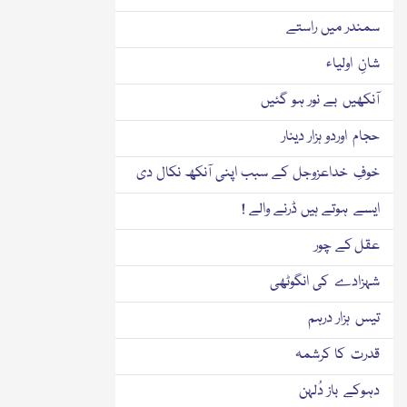
سمندر میں راستے
شانِ اولیاء
آنکھیں بے نور ہو گئیں
حجام اوردو ہزار دینار
خوفِ خداعزوجل کے سبب اپنی آنکھ نکال دی
ایسے ہوتے ہیں ڈرنے والے !
عقل کے چور
شہزادے کی انگوٹھی
تیس ہزار درہم
قدرت کا کرشمہ
دہوکے باز دُلہن