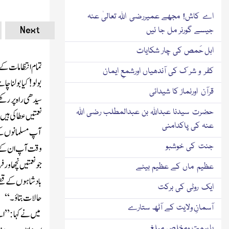
اے کاش! مجھے عمیررضی اللہ تعالیٰ عنہ
Next
جیسے گورنر مل جا ئیں
اہل حَمص کی چار شکایات
تمام انتظامات کے ب
کفر و شر ک کی آندھیاں اورشمعِ ایمان
بولو! کیا بولنا چا
قرآن اورنماز کا شیدائی
سیدھی راہ پر رکھے
حضرت سیدنا عبداللہ بن عبدالمطلب رضی اللہ
نعمتیں عطا کی ہیں
عنہ کی پاکدامنی
آپ مسلمانوں کے
جنت کی خوشبو
وقت آپ ان کے لئ
جو نعمتیں نچھا ور
عظیم ماں کے عظیم بیٹے
بادشاہوں کے قصے
ایک روٹی کی برکت
حالات بتاؤ۔‘‘
آسمانِ ولایت کے آٹھ ستارے
میں نے کہا :’’ا
با ہمت ومخلص مبلغ