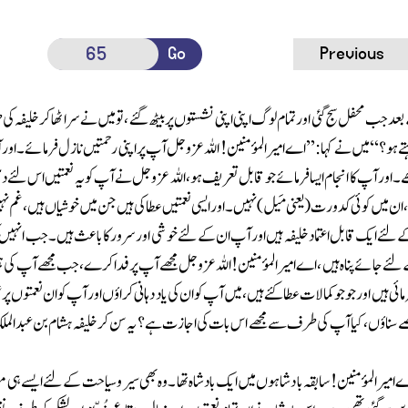
Go
Previous
عدجب محفل سج گئی اور تمام لوگ اپنی اپنی نشستوں پر بیٹھ گئے ، تو میں نے سرا ٹھا کرخلیفہ کی طرف 
ہتے ہو؟‘‘ میں نے کہا :’’اے امیر المؤمنین! اللہ
عزوجل
آپ پراپنی رحمتیں نازل فرمائے۔اور آ
۔ اور آپ کا انجام ایسا فرمائے جو قابل تعریف ہو، اللہ
عزوجل
نے آپ کویہ نعمتیں اس لئے د
 ، ان میں کوئی کدورت
(یعنی مَیل)
نہیں۔ اور ایسی نعمتیں عطا کی ہیں جن میں خوشیاں ہیں ، غم ن
 لئے ایک قابل اعتماد خلیفہ ہیں اور آپ ان کے لئے خوشی او رسرور کا با عث ہیں۔ جب انہ
ے جائے پناہ ہیں ، اے امیر المؤمنین! اللہ
عزوجل
مجھے آپ پر فدا کرے ، جب مجھے آپ کی ہم 
 فرمائی ہیں اور جو جو کمالات عطاکئے ہیں ،میں آپ کوان کی یاد دہانی کراؤں اور آپ کوان نعمت
 سناؤں ، کیا آپ کی طرف سے مجھے اس بات کی اجازت ہے؟ یہ سن کر خلیفہ ہشام بن عبدالم
ے امیرالمؤمنین! سابقہ با دشاہوں میں ایک بادشاہ تھا ۔وہ بھی سیر وسیاحت کے لئے ایسے 