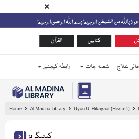
ل
کتابیں
القرآن
حانی علاج
شعبہ جات
رابطہ کیجئے
Home
Al Madina Library
Uyun Ul Hikayaat (Hissa-1)
کیٹیگریز