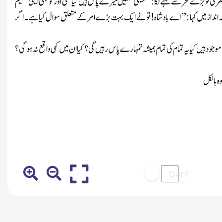
رکی تو بڑے فخرسے کہنے لگا:’’ جیسی نعمتیں میرے پاس ہیں کیا کسی اور کو بھی ایسی عظیم
ہ اندازمیں کہا :’’ اے بادشاہ! تو نے ایک بہت بڑے امرکے متعلق سوال کیا ہے۔ اگر
موجودہیں کیایہ تمام کی تمام ہمیشہ تمہارے پاس رہیں گی؟ کیاان میں کمی واقع نہ ہو گی؟
وہ بالکل