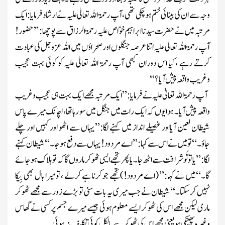
وجہ سے ان کی بینائی ختم ہوچکی تھی ،آپ
ر حمۃ اللہ تعالیٰ علیہ
نے ارشاد فرمایا: ایک
مرتبہ میں نے حضرت سیدنا ابراہیم خوّاص
علیہ رحمۃ الرزاق
سے پوچھا: ’’حضور!
آپ
رحمۃ اللہ تعالیٰ علیہ
اتنا عرصہ جنگلوں اور صحراؤں میں اللہ
عزوجل
کی عبادت
کرتے رہے ،کیا اس دوران کبھی آپ
رحمۃ اللہ تعالیٰ علیہ
کو کوئی بہت عجیب
وغریب واقعہ پیش آیا؟‘‘
آپ
رحمۃ اللہ تعالیٰ علیہ
نے فرمایا:’’ ایک مرتبہ مجھے ایک بہت ہی عجیب وغریب
واقعہ پیش آیا۔ ہوا یوں کہ ایک رات میں جنگل میں سو رہا تھا، اچانک میرے پاس
شیطان لعین آیااور غصیلے انداز میں کہنے لگا:’’یہاں سے اٹھو اور کہیں اور چلے
جاؤ۔‘‘ تومیں نے اس سے کہا :’’اے مردود!یہاں سے دفع ہوجا۔‘‘ شیطان کہنے
لگا:’’ یا تو تُو شرافت سے اٹھ جا۔یا پھر تجھے ایسی ٹھوکر ماروں گا کہ تو ہلاک ہوجائے
گا۔‘‘ میں نے کہا:’’
(اے مردود!)
تجھے جو کرنا ہے کرلے ، تو میرا بال بھی بِیکا
نہیں کرسکتا۔‘‘ شیطان نے جب میری یہ با ت سنی تو بڑے زور سے مجھے ٹھوکر
ماری لیکن مجھے اس کی ٹھوکر ایسے معلوم ہوئی جیسے میرے جسم پر کسی نے گھاس
وغیرہ پھینکی ہو یعنی مجھے اس کی ٹھوکر سے بالکل کوئی تکلیف نہ ہوئی ۔