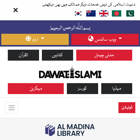
دعوت اسلامی کی دینی خدمات دیگر ممالک میں بھی دیکھئے
ویب سائٹس
اردو
مدنی چینل
کتابیں
القرآن
میڈیا
کورسز
میگزین
ڈونیشن