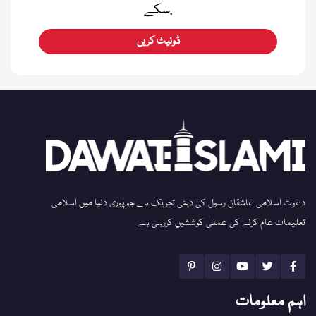
سکے.
ڈونیٹ کریں
دعوت اسلامی عاشقان رسول کی دینی تحریک ہے جو پوری دنیا میں اسلامی
تعلیمات عام کرنے کی عملی کوششیں کررہی ہے
اہم معلومات