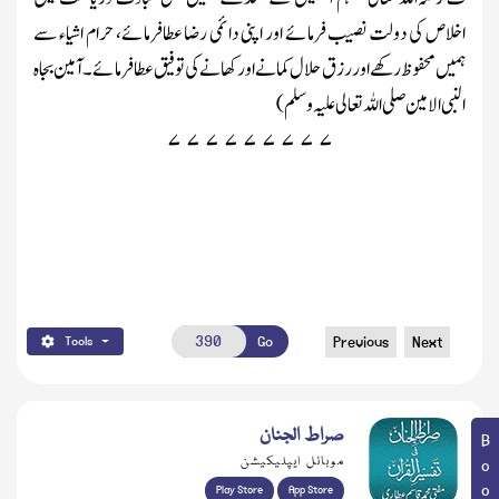
اخلاص کی دولت نصیب فرمائے اور اپنی دائمی رضا عطافرمائے، حرام اشیاء سے
ہمیں محفوظ رکھے اور رزق حلال کمانے اور کھانے کی توفیق عطافرمائے ۔آمین بجاہ
النبی الامین
صلی اللہ تعالی علیہ وسلم
)
۷
۷
۷
۷
۷
۷
۷
۷
۷
Go
Previous
Next
Tools
صراط الجنان
موبائل ایپلیکیشن
Play Store
App Store