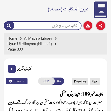
عیون الحکایات (حصہ:۱)
Home
Al Madina Library
Uyun Ul Hikayaat (Hissa-1)
Page 390
کیٹیگریز
Go
Previous
Next
Tools
حکایت نمبر
189
:
شیطان کی دھمکی
حضرت سیدنا محمد بن زیاد
علیہ رحمۃ الجواد
بہت متقی و پرہیزگاربزرگ تھے۔ان پر
ہر وقت خوفِ خدا
عزوجل
کا غلبہ رہتا اور روتے ہی رہتے ۔بہت زیادہ رونے کی