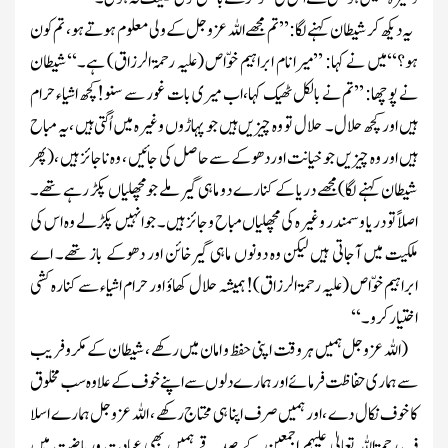
یہ دیکھ کر شیطان کہنے لگا :’’تم مجھے اللہ
عزوجل
کے ولی معلوم ہوتے ہو، تم کون
ہو؟‘‘میں نے کہا: ’’میرا نام ابراہیم خوّاص
(علیہ رحمۃ الرزاق)
ہے۔‘‘شیطان
نے پوچھا: ’’تم نے بالکل ٹھیک کہا،اب میری بات غور سے سنو!کچھ اشیاء حرام
ہیں اور کچھ حلال۔ حلال تو وہ چیزیں ہیں جو پہاڑوں وغیرہ میں اُگتی ہیں ،یہ مباح
ہیں اور وہ چیزیں جو خیانت اوردھوکے سے حاصل کی جائیں ، وہ ناجائز ہیں ،
(پھر
شیطان کہنے لگا)
مجھے دریا کے کنارے دو ماہی گیر ملے جومچھلیاں پکڑ رہے تھے۔
اصلاً تو دریا وسمندر وغیرہ کی مچھلیاں مباح وجائز ہیں۔ جوانہیں پکڑلے وہ اس کی
ملکیت میں آجاتی ہیں لیکن وہ دونوں ماہی گیرخائن اور دھوکے باز تھے۔ اے
ابراہیم خوّاص
(علیہ رحمۃ الرزاق)
! ہمیشہ حلال کھاؤ اور حرام اشیاء سے کنارہ کشی
اختیار کرو۔‘‘
(اللہ
عزوجل
ہمیں ہروقت اپنی حفظ و امان میں رکھے ،شیطان کے مکروفریب
سے ہماری حفاظت فرمائے اورہمارے دلوں سے اپنے خوف کے علاوہ سب مخلوق
کا خوف نکال دے ،اور ہمیں صرف اپنا ہی محتاج رکھے ، اللہ
عزوجل
ہمارے اسلا
ف
رحمۃاللہ تعالیٰ علیہم اجمعین
کے صدقے ہمیں بھی عبادت وریاضت میں