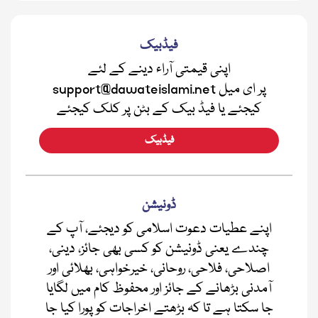
فیڈبیک
اپنی قیمتی آراء دینے کے لئے
support@dawateislami.net پر ای میل
کیجئے یا فیڈ بیک کے بٹن پر کلک کیجئے
فیڈبیک
ڈونیشن
اپنے عطیات دعوت اسلامی کو دیجئے، آپ کے
چندے یعنی ڈونیشن کو کسی بھی جائز، دینی،
اصلاحی، فلاحی، روحانی، خیرخواہی، بھلائی اور
آمدنی بڑھانے کے جائز اور محفوظ کام میں لگایا
جا سکتا ہے تا کہ بڑھتے اخراجات کو پورا کیا جا