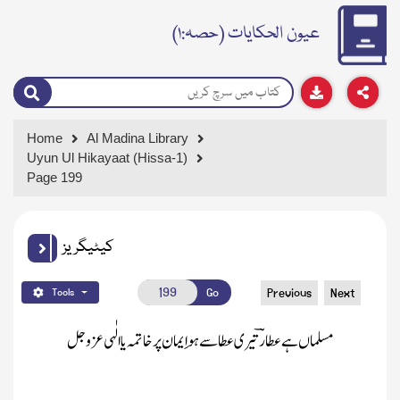
عیون الحکایات (حصہ:۱)
Home
Al Madina Library
Uyun Ul Hikayaat (Hissa-1)
Page 199
کیٹیگریز
Go
Previous
Next
Tools
مسلماں ہے عطار ؔتیری عطا سے ہو اِ یمان پر خاتمہ یا الٰہی
عزو جل