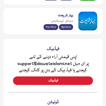
بہار شریعت
موبائل ایپلیکیشن
Play Store
App Store
فیڈبیک
اپنی قیمتی آراء دینے کے لئے
support@dawateislami.net پر ای میل
کیجئے یا فیڈ بیک کے بٹن پر کلک کیجئے
فیڈبیک
ڈونیشن