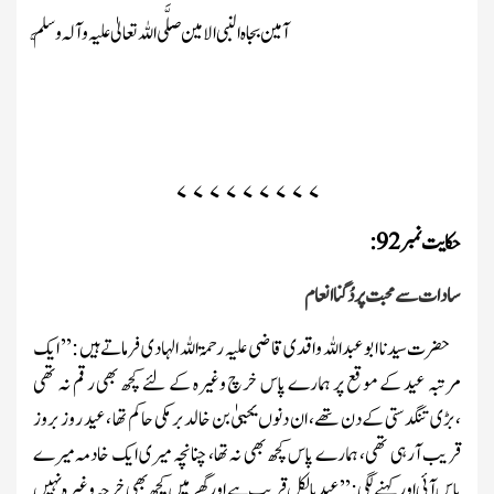
آمین بجاہ النبی الامین
صلَّی اللہ تعالیٰ علیہ وآلہ وسلَّم
۷
۷
۷
۷
۷
۷
۷
۷
۷
حکایت نمبر
92
:
سادات سے محبت پردُگناانعام
حضرت سیدنا ابو عبداللہ واقدی قاضی
علیہ رحمۃاللہ الہادی
فرماتے ہیں :’’ ایک
مرتبہ عید کے موقع پر ہمارے پاس خرچ وغیرہ کے لئے کچھ بھی رقم نہ تھی
،بڑی تنگدستی کے دن تھے، ان دنوں یحییٰ بن خالدبر مکی حاکم تھا ، عید روز بروز
قریب آرہی تھی، ہمارے پاس کچھ بھی نہ تھا، چنانچہ میری ایک خادمہ میرے
پاس آئی اور کہنے لگی: ’’عید بالکل قریب ہے اور گھر میں کچھ بھی خرچہ وغیرہ نہیں