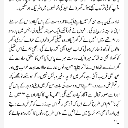
، آپ کوئی ترکیب کیجئے تا کہ گھر والے عید کی خوشیوں میں شریک ہوسکیں۔
خادمہ کی یہ بات سن کر مَیں اپنے ایک تا جر دوست کے پاس گیا اور اس کے سامنے
اپنی حالتِ زار بیان کی ۔انہوں نے فورا ًمجھے ایک مہر بند تھیلی دی، جس میں بارہ سو
درہم تھے،میں ا نہیں لے کر گھر آیااور وہ تھیلی گھر والوں کے حوالے کردی، گھر
والوں کو کچھ ڈھارس ہوئی کہ اب عید اچھی گزر جائے گی ، ابھی ہم نے اس تھیلی
کو کھولا بھی نہ تھا کہ میرا ایک دوست میرے پا س آیا جس کا تعلق سادات کے
گھرانے سے تھا ،اس نے آکر بتایا:’’ ان دنوں ہمارے حالات بہت خراب ہیں اور
عید بھی قریب آگئی ہے ، گھر میں خرچہ وغیرہ بالکل نہیں ،اگر ہوسکے تو مجھے کچھ
رقم قرض دے دو۔‘‘ اپنے اس دوست کی بات سن کر میں اپنی زوجہ کے پاس گیا
اور اسے صورتحال سے آگا ہ کیا، وہ کہنے لگی: ’’اب آپ کا کیا ارادہ ہے ؟‘‘ میں نے
کہا:’’ ہم اس طر ح کرتے ہیں کہ آدھی رقم اس سید زادے کو قرض دے دیتے
ہیں اور آدھی ہم خرچ میں لے آئیں گے ،اس طر ح دونوں کا گزارہ ہوجائے گا
۔‘‘