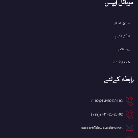
موبائل ایپس
صراط الجنان
القرآن الکریم
پریئر ٹائمز
کلمہ اینڈ دعا
رابطہ کےلئے
21-34921391-93(92+)
21-111-25-26-92(92+)
support@dawateislami.net