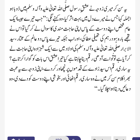
یہ سن کر میری زوجہ نے عشقِ رسول
صلَّی اللہ تعالیٰ علیہ وآلہ وسلَّم
میں ڈوبا ہو
ا
جملہ کہا جس نے میرے دل میں بہت اثر کیا، وہ کہنے لگی:’’ جب تیرے جیسا ایک
عام شخص اپنے دوست کے پاس اپنی حاجت مندی کا سوال لے کر گیا تو اس نے
تجھے بارہ سو درہم کی تھیلی عطا کی، اور اب جبکہ تیرے پاس دو عالم کے مختار ،سید
الابرار
صلَّی اللہ تعالیٰ علیہ وآلہ وسلَّم
کی اولاد میں سے ایک شہزادہ اپنی حاجت لے
کر آیا ہے تو تُو اسے آدھی رقم دینا چاہتا ہے کیا تیرا عشق اس بات کو گوارا کرتا ہے؟
یہ ساری رقم اس سید زادے کے قدموں پر نچھاور کر دے ،اپنی زوجہ سے یہ محبت
بھرا کلام سن کر میں نے وہ ساری رقم اٹھائی اور بخوشی اپنے دو ست کو دے دی، وہ
دعائیں دیتا ہوا چلا گیا ۔‘‘