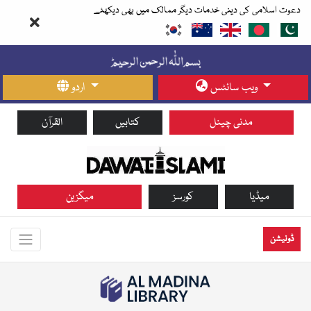
دعوت اسلامی کی دینی خدمات دیگر ممالک میں بھی دیکھئے
ویب سائٹس
اردو
مدنی چینل
کتابیں
القرآن
میڈیا
کورسز
میگزین
ڈونیشن