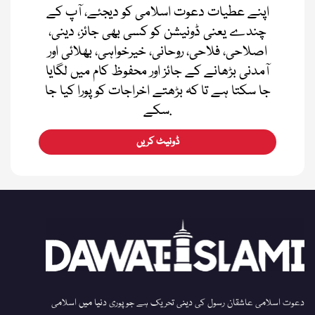
اپنے عطیات دعوت اسلامی کو دیجئے، آپ کے
چندے یعنی ڈونیشن کو کسی بھی جائز، دینی،
اصلاحی، فلاحی، روحانی، خیرخواہی، بھلائی اور
آمدنی بڑھانے کے جائز اور محفوظ کام میں لگایا
جا سکتا ہے تا کہ بڑھتے اخراجات کو پورا کیا جا
سکے.
ڈونیٹ کریں
دعوت اسلامی عاشقان رسول کی دینی تحریک ہے جو پوری دنیا میں اسلامی