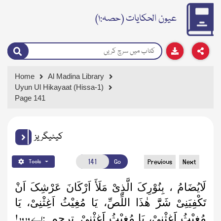
عیون الحکایات (حصہ:۱)
Home
Al Madina Library
Uyun Ul Hikayaat (Hissa-1)
Page 141
کیٹیگریز
Go
Previous
Next
Tools
لَایُضَامُ ، بِنُوْرِکَ الَّذِیْ مَلَأَ اَرْکَانَ عَرْشِکَ اَنْ
تَکْفِیَنِیْ شَرَّّ ھٰذَا اللِّصِّ، یَا مُغِیْثُ اَغِثْنِیْ، یَا
اے ودود!
مُغِیْثُ اََغِثْنِیْ، یَا مُغِیْثُ اََغِثْنِیْ۔
ترجمہ: