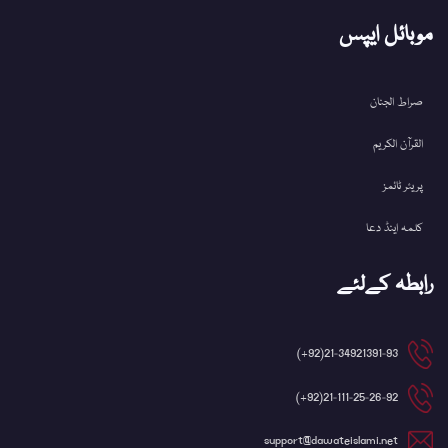
موبائل ایپس
صراط الجنان
القرآن الکریم
پریئر ٹائمز
کلمہ اینڈ دعا
رابطہ کےلئے
21-34921391-93(92+)
21-111-25-26-92(92+)
support@dawateislami.net