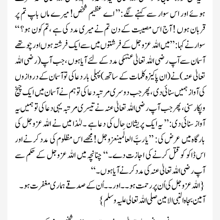
ہوئے اور اس سوار سے کہنے لگے:’’ اے عظیم شخص! میرے ماں باپ تم پر
قربان ہوں ! آج اس مصیبت کے دن تم نے میری مدد کی ہے ،تم کون ہو؟ ‘‘
سوارنے کہا: ’’میں اللہ
عزوجل
کے فر شتوں میں سے ایک فرشتہ ہوں اور چوتھے
آسمان سے ا ٓ پ
رضی اللہ تعالیٰ عنہ
کی مدد کے لئے آیاہوں ، جب آپ
(رضی اللہ
تعالیٰ عنہ)
نے
(ان پاکیزہ کلمات کے ساتھ)
پہلی بار دعا کی توآسمان کے دروازوں
کی آواز ہمیں سنائی دی ، پھر جب دوسری مرتبہ دعا کی تو ہم نے آسمان میں ایک چیخ
وپکار سنی، پھر جب آپ
رضی اللہ تعالیٰ عنہ
نے تیسری مرتبہ یہی دعا کی تو ہمیں یہ
آواز سنائی دی:’’ یہ ایک پریشان حال کی دعا ہے ۔لہٰذا میں نے اللہ
عزوجل
کی
بارگاہ میں عرض کی: ’’یا ربَّ العالَمین
عزوجل
!مجھے اس مظلوم کی مدد کر نے اور
اس ڈاکو کو قتل کرنے کی اجازت دے۔‘‘ چنانچہ میں اللہ
عزوجل
کے حکم سے
آپ
رضی اللہ تعالیٰ عنہ
کی مدد کرنے آیا ہوں۔‘‘
{اللہ
عزوجل
کی اُن پر رحمت ہو۔۔اور۔۔ اُن کے صدقے ہماری مغفرت ہو۔
آمین بجاہ النبی الامین صلی اللہ تعالی علیہ وسلم
}