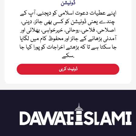
ڈونیشن
اپنے عطیات دعوت اسلامی کو دیجئے، آپ کے
چندے یعنی ڈونیشن کو کسی بھی جائز، دینی،
اصلاحی، فلاحی، روحانی، خیرخواہی، بھلائی اور
آمدنی بڑھانے کے جائز اور محفوظ کام میں لگایا
جا سکتا ہے تا کہ بڑھتے اخراجات کو پورا کیا جا
سکے.
ڈونیٹ کریں