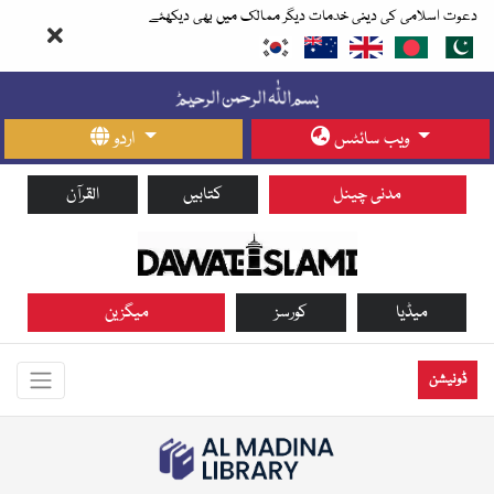
دعوت اسلامی کی دینی خدمات دیگر ممالک میں بھی دیکھئے
ویب سائٹس
اردو
مدنی چینل
کتابیں
القرآن
میڈیا
کورسز
میگزین
ڈونیشن