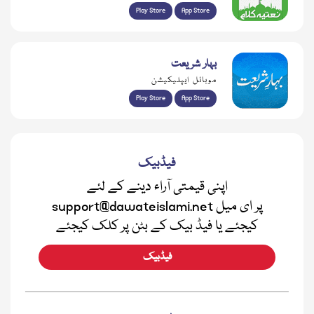
Play Store
App Store
بہار شریعت
موبائل ایپلیکیشن
Play Store
App Store
فیڈبیک
اپنی قیمتی آراء دینے کے لئے
support@dawateislami.net پر ای میل
کیجئے یا فیڈ بیک کے بٹن پر کلک کیجئے
فیڈبیک