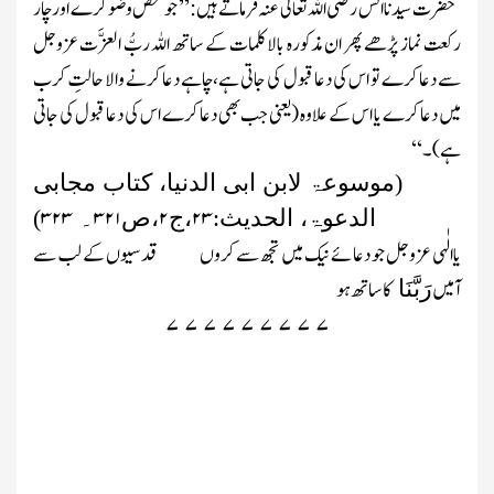
حضرت سیدنا انس
رضی اللہ تعالیٰ عنہ
فرماتے ہیں :’’ جو شخص وضو کر ے اور چار
رکعت نماز پڑھے پھر ان مذکورہ بالا کلمات کے ساتھ اللہ ربُّ العزَّت
عزوجل
سے دعا کرے تو اس کی دعا قبول کی جاتی ہے،چاہے دعا کرنے والا حالتِ کرب
میں دعا کرے یا اس کے علاوہ
(یعنی جب بھی دعا کرے اس کی دعا قبول کی جاتی
ہے)
۔‘‘
(موسوعۃ لابن ابی الدنیا، کتاب مجابی
۳۲۳
۳۲۱
۲
۲۳
الدعوۃ، الحدیث:
،ج
،ص
۔
)
یاالٰہی عزوجل جو دعائے نیک میں تجھ سے کروں قدسیوں کے لب سے
آمیں
کا ساتھ ہو
رَبَّنَا
۷
۷
۷
۷
۷
۷
۷
۷
۷