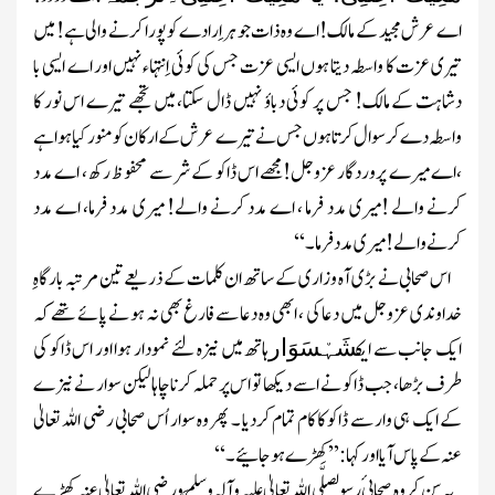
اے عرش مجید کے مالک! اے وہ ذات جو ہر اِرادے کو پورا کرنے والی ہے! میں
تیری عزت کا واسطہ دیتا ہوں ایسی عزت جس کی کوئی اِنتہاء نہیں اور اے ایسی با
دشاہت کے مالک! جس پر کوئی دباؤ نہیں ڈال سکتا، میں تجھے تیرے اس نور کا
واسطہ دے کر سوال کرتا ہوں جس نے تیرے عرش کے ارکان کو منور کیا ہوا ہے
،اے میرے پروردگار عزوجل!مجھے اس ڈاکو کے شر سے محفو ظ رکھ ، اے مدد
کرنے والے !میری مدد فرما ، اے مدد کرنے والے! میری مدد فرما، اے مدد
کرنے والے !میری مدد فرما ۔‘‘
اس صحابی نے بڑی آہ وزاری کے ساتھ ان کلمات کے ذریعے تین مرتبہ بارگاہِ
خداوندی
عزوجل
میں دعا کی ، ابھی وہ دعا سے فارغ بھی نہ ہو نے پائے تھے کہ
ایک جانب سے ایک
ہاتھ میں نیزہ لئے نمودار ہوا اور اس ڈاکو کی
شَہْسَوَار
طرف بڑھا، جب ڈاکو نے اسے دیکھا تو اس پر حملہ کرنا چاہا لیکن سوار نے نیز ے
کے ایک ہی وار سے ڈاکو کا کام تمام کردیا ۔ پھر وہ سوار اُس صحابی
رضی اللہ تعالیٰ
عنہ
کے پاس آیا اور کہا: ’’کھڑے ہوجائیے۔‘‘
یہ سن کر وہ صحابی ٔرسول
صلَّی اللہ تعالیٰ علیہ وآلہ وسلَّم
ورضی اللہ تعالیٰ عنہ
کھڑے