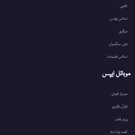
کتابیں
اسلامی ایونٹس
میگزین
دینی سرگرمیاں
اسلامی تعلیمات
موبائل ایپس
صراط الجنان
القرآن الکریم
پریئر ٹائمز
کلمہ اینڈ دعا