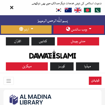
دعوت اسلامی کی دینی خدمات دیگر ممالک میں بھی دیکھئے
ویب سائٹس
اردو
مدنی چینل
کتابیں
القرآن
میڈیا
کورسز
میگزین
ڈونیشن