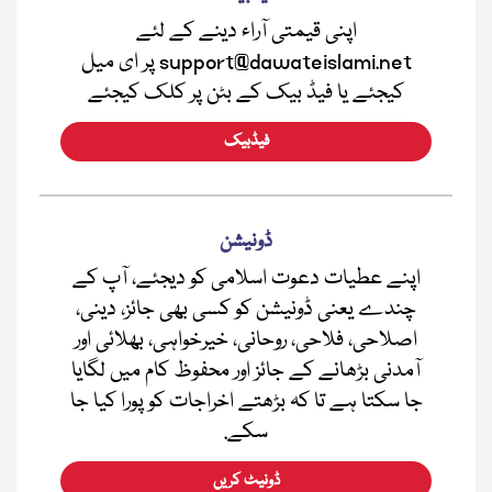
اپنی قیمتی آراء دینے کے لئے
support@dawateislami.net پر ای میل
کیجئے یا فیڈ بیک کے بٹن پر کلک کیجئے
فیڈبیک
ڈونیشن
اپنے عطیات دعوت اسلامی کو دیجئے، آپ کے
چندے یعنی ڈونیشن کو کسی بھی جائز، دینی،
اصلاحی، فلاحی، روحانی، خیرخواہی، بھلائی اور
آمدنی بڑھانے کے جائز اور محفوظ کام میں لگایا
جا سکتا ہے تا کہ بڑھتے اخراجات کو پورا کیا جا
سکے.
ڈونیٹ کریں