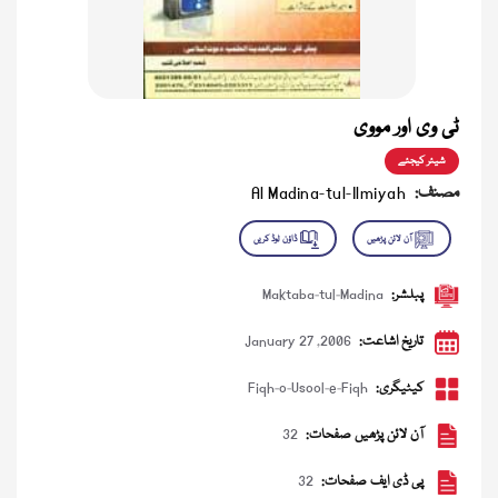
ٹی وی اور مووی
شیئر کیجئے
مصنف:
Al Madina-tul-Ilmiyah
پبلشر:
Maktaba-tul-Madina
تاریخ اشاعت:
January 27 ,2006
کیٹیگری:
Fiqh-o-Usool-e-Fiqh
آن لائن پڑھیں صفحات:
32
پی ڈی ایف صفحات:
32