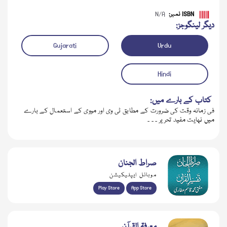
ISBN نمبر:
N/A
دیگر لینگوجز:
Gujarati
Urdu
Hindi
کتاب کے بارے میں:
فی زمانہ وقت کی ضرورت کے مطابق ٹی وی اور مووی کے استعمال کے بارے
میں نہایت مفید تحریر ۔ ۔ ۔
ڈاؤن لوڈ کریں
صراط الجنان
موبائل ایپلیکیشن
Play Store
App Store
معرفۃ القرآن