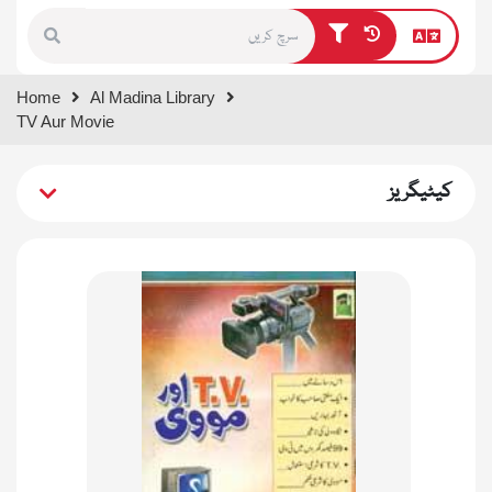
Type 1 or more characters for
Home
Al Madina Library
results.
TV Aur Movie
کیٹیگریز