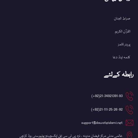
صراط الجنان
القرآن الکریم
پریئر ٹائمز
کلمہ اینڈ دعا
رابطہ کےلئے
21-34921391-93(92+)
21-111-25-26-92(92+)
support@dawateislami.net
عالمی مدنی مرکز فیضان مدینہ ، نزد پی ٹی سی ایل ایکسچینج یونیورسٹی روڈ کراچی