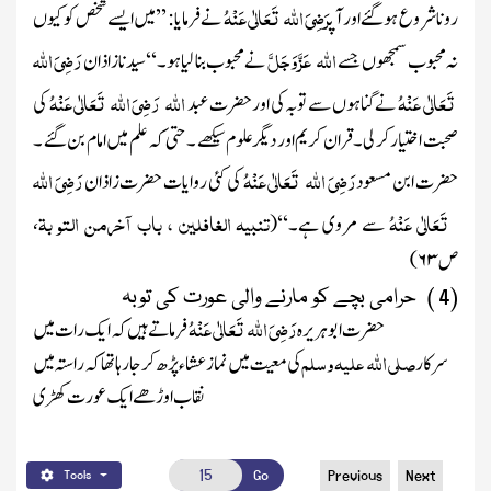
رَضِیَ اللہ تَعَالٰی عَنْہُ
رونا شروع ہو گئے اور آپ
نے فرمایا : ’’میں ایسے شخص کو کیوں
اللہ
عَزَّ وَجَلَّ
رَضِیَ اللہ
نہ محبوب سمجھوں جسے
نے محبوب بنا لیا ہو ۔‘‘سیدنا زاذان
تَعَالٰی عَنْہُ
اللہ
رَضِیَ اللہ تَعَالٰی عَنْہُ
نے گناہوں سے توبہ کی اور حضرت عبد
کی
صحبت اختیار کر لی۔ قران کریم اور دیگرعلوم سیکھے ۔حتی کہ علم میں امام بن گئے ۔
رَضِیَ اللہ تَعَالٰی عَنْہُ
رَضِیَ اللہ
حضرت ابن مسعود
کی کئی روایات حضرت زاذان
تَعَالٰی عَنْہُ
تنبیہ الغافلین ، باب آخرمن التو بۃ
سے مروی ہے۔‘‘
(
،
ص
۶۳
)
(4 ) حرامی بچے کو مارنے والی عورت کی توبہ
رَضِیَ اللہ تَعَالٰی عَنْہُ
حضرت ابو ہریرہ
فرماتے ہیں کہ ایک رات میں
صلی اللہ علیہ وسلم
سرکار
کی معیت میں نماز عشاء پڑھ کر جا رہا تھا کہ راستہ میں
نقاب اوڑھے ایک عورت کھڑی
Go
Previous
Next
Tools