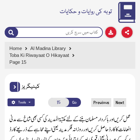
توبہ کی روایات و حکایات
Home
Al Madina Library
Toba Ki Riwayaat O Hikayaat
Page 15
کیٹیگریز
Go
Previous
Next
Tools
عمل کریں اور باکردار مسلمان بننے کے لئے مکتبۃ المدینہ کی کسی بھی شاخ سے مدنی
انعامات کا کارڈ حاصل کریں اورروزانہ فکرمدینہ یعنی اپنے محاسبے کے ذریعے کارڈ
پر کر کے ہر مدنی یعنی قمری ماہ کے ابتدائی دس دن کے اندر اندر اپنے یہاں کے