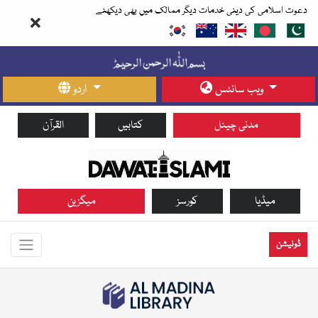
دعوت اسلامی کی دینی خدمات دیگر ممالک میں بھی دیکھئے
ویب سائٹس
اردو
مدنی چینل
کتابیں
القرآن
میڈیا
کورسز
میگزین
ڈونیشن