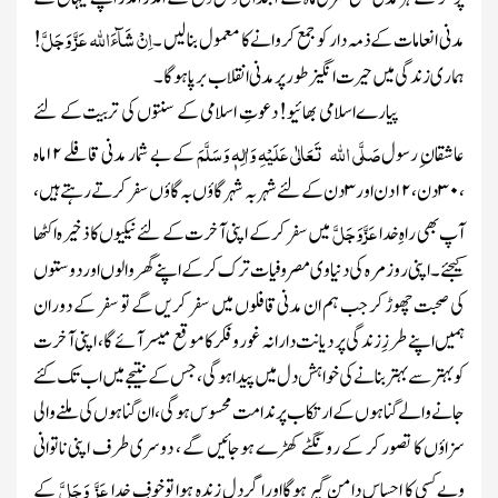
اِنْ شَآءَاللہ
عَزَّ وَجَلَّ
مدنی انعامات کے ذمہ دار کو جمع کروانے کا معمول بنا لیں ۔
!
ہماری زندگی میں حیرت انگیز طور پر مدنی انقلاب برپا ہوگا ۔
پیارے اسلامی بھائیو! دعوتِ اسلامی کے سنتوں کی تربیت کے لئے
صَلَّی اللہ تَعَالٰی عَلَیْہِ وَاٰلِہٖ وَسَلَّمَ
عاشقان ِ رسول
کے بے شمار مدنی قافلے
۱۲
ماہ
،
۳۰
دن ،
۱۲
دن اور
۳
دن کے لئے شہر بہ شہر گاؤں بہ گاؤں سفر کرتے رہتے ہیں ،
عَزَّ وَجَلَّ
آپ بھی راہِ خدا
میں سفر کرکے اپنی آخرت کے لئے نیکیوں کا ذخیرہ اکٹھا
کیجئے ۔ اپنی روزمرہ کی دنیاوی مصروفیات ترک کرکے اپنے گھر والوں اور دوستوں
کی صحبت چھوڑ کر جب ہم ان مدنی قافلوں میں سفر کریں گے تو سفر کے دوران
ہمیں اپنے طرزِزندگی پر دیانت دارانہ غوروفکر کا موقع میسر آئے گا ، اپنی آخرت
کو بہتر سے بہتر بنانے کی خواہش دل میں پیدا ہوگی، جس کے نتیجے میں اب تک کئے
جانے والے گناہوں کے ارتکاب پر ندامت محسوس ہوگی ، ان گناہوں کی ملنے والی
سزاؤں کا تصور کر کے رونگٹے کھڑے ہوجائیں گے ، دوسری طرف اپنی ناتوانی
عَزَّ وَجَلَّ
وبے کسی کا احساس دامن گیر ہوگااوراگر دل زندہ ہوا توخوفِ خدا
کے