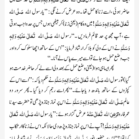
اللہ
صَلَّی اللہ
حاضر ہوئی ، اسے زنا کا حمل تھا ۔وہ عرض کرنے لگی : ’’یارسول
تَعَالٰی عَلَیْہِ وَاٰلِہٖ وَسَلَّمَ
!میں وہ کام
(یعنی زنا)
کر بیٹھی ہوں جس پر حد واجب ہوتی
اللہ
صَلَّی اللہ تَعَالٰی عَلَیْہِ وَاٰلِہٖ
ہے ، آپ مجھ پر حد قائم فرما دیں ۔‘‘رسو ل
وَسَلَّمَ
نے اس کے ولی کو بلا کر ارشاد فرمایا : ’’اس کے ساتھ اچھا سلوک کرو اور
جب وضع حمل ہو جائے تو اسے میرے پاس لے آنا ۔‘‘
پھر ایساہی ہوا
(یعنی وضع حمل کے بعد ولی اسے لے کر حاضر خدمت ہو
اللہ
صَلَّی اللہ تَعَالٰی عَلَیْہِ وَاٰلِہٖ وَسَلَّمَ
گیا )
تو رسول
نے حکم دیا کہ : ’’اسے اس کے
کپڑوں کے ساتھ باندھ د یاجائے۔‘‘پھراسے رجم کر دیا گیا ۔پھر سرور دو
صَلَّی اللہ تَعَالٰی عَلَیْہِ وَاٰلِہٖ وَسَلَّمَ
عالم
نے اس پر نماز جنازہ پڑھی تو حضرت سیدنا
رَضِیَ اللہ تَعَالٰی عَنْہُ
اللہ
صَلَّی اللہ تَعَالٰی
عمر فاروق
عرض گزار ہوئے : ’’یا رسول
عَلَیْہِ وَاٰلِہٖ وَسَلَّمَ
!آپ نے اس پر نماز جنازہ پڑھ دی حالانکہ اس نے زنا کا ارتکاب
صَلَّی اللہ تَعَالٰی عَلَیْہِ وَاٰلِہٖ وَسَلَّمَ
کیا تھا ؟‘‘اس پر حضور انور
نے ارشاد فرمایا :