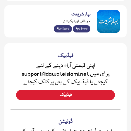
بہار شریعت
موبائل ایپلیکیشن
Play Store
App Store
فیڈبیک
اپنی قیمتی آراء دینے کے لئے
support@dawateislami.net پر ای میل
کیجئے یا فیڈ بیک کے بٹن پر کلک کیجئے
فیڈبیک
ڈونیشن