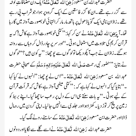
اللہ
رَضِیَ اللہ تَعَالٰی عَنْہُ
حضرت عبد
بن مسعود
ایک دن مضافات ِکوفہ
سے گزر رہے تھے ۔ان کا گزر فاسقین کے ایک گروہ پر ہوا، جو شراب پی رہے
تھے ۔زاذان نامی ایک گوّیا ڈھول پر ہاتھ مار مار کر انتہائی خوبصورت آواز میں گا رہا
رَضِیَ اللہ تَعَالٰی عَنْہُ
تھا ۔آپ
نے سن کر کہا : ’’کتنی خوبصورت آواز ہے کاش!کہ یہ
قرآن کریم کی تلاوت میں استعمال ہوتی ۔‘‘اورسر پر چادر ڈال کر وہاں سے روانہ
ہوگئے۔زاذان نے جب آپکو دیکھا تو لوگوں سے پوچھا : ’’یہ کون ہیں ؟‘‘لوگوں
صَلَّی اللہ تَعَالٰی عَلَیْہِ وَاٰلِہٖ وَسَلَّمَ
نے بتایا : ’’ حضورنبی رحمت
کے صحابی حضرت
اللہ
رَضِیَ اللہ تَعَالٰی عَنْہُ
عبد
بن مسعود
۔‘‘اس نے پوچھا : ’’انہوں نے کیا کہا
۔‘‘بتایا گیا کہ انہوں نے کہا ہے کہ : ’’کتنی میٹھی آواز ہے، کاش کہ قرأت قرآن
کے لیے ہوتی ۔‘‘یہ بات سنتے ہی اس کے دل پر رعب سا چھا گیا ۔اپنے بربط کو
زمین پر پٹخ کر توڑ دیا ۔کھڑا ہوا اور جلدی سے انہیں جا لیا۔ اپنی گردن میں رومال
رَضِیَ اللہ تَعَالٰی عَنْہُ
ڈالا اور حضرت ابن مسعود
کے سامنے رونے لگ گیا ۔
اللہ
رَضِیَ اللہ تَعَالٰی عَنْہُ
حضرت عبد
نے اسے گلے سے لگایا اور دونوں