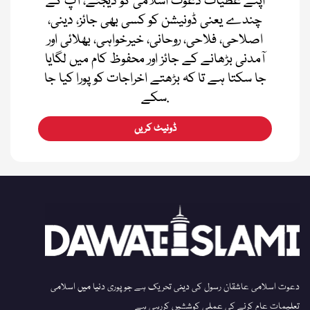
اپنے عطیات دعوت اسلامی کو دیجئے، آپ کے
چندے یعنی ڈونیشن کو کسی بھی جائز، دینی،
اصلاحی، فلاحی، روحانی، خیرخواہی، بھلائی اور
آمدنی بڑھانے کے جائز اور محفوظ کام میں لگایا
جا سکتا ہے تا کہ بڑھتے اخراجات کو پورا کیا جا
سکے.
ڈونیٹ کریں
دعوت اسلامی عاشقان رسول کی دینی تحریک ہے جو پوری دنیا میں اسلامی
تعلیمات عام کرنے کی عملی کوششیں کررہی ہے