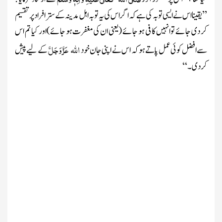
’’یقینا اس نے ایسی توبہ کی ہے کہ اگر اس کی یہ توبہ اہل مدینہ کے سترافراد پر تقسیم
کر دی جائے تو انہیں کافی ہو جائے
(یعنی ان کی مغفرت ہو جائے)
اور کیا تم اس
اللہ
عَزَّ وَجَلَّ
سے افضل کوئی عمل پاتے ہو کہ اس نے اپنی جان خود
کے لیے پیش
کر دی۔‘‘