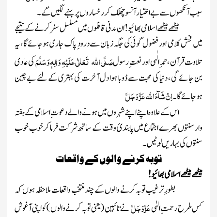
سبب آنکھوں سے بے اختیار آنسوچھلک کررخساروں پر بہنے لگیں گے۔
میٹھے میٹھے اسلامی بھائیو!ان مدنی قافلوں میں مسلسل سفر کرنے کے نتیجے
میں فحش کلامی اور فضول گوئی کی جگہ زبان سے درود ِ پاک جاری ہوجائے گا ، یہ
صَلَّی اللہ تَعَالٰی عَلَیْہِ وَاٰلِہٖ وَسَلَّمَ
تلاوت قرآن ، حمد ِ الٰہی اور نعت ِرسول
کی عادی
بن جائے گی ، دنیا کی محبت سے ڈوبا ہوا دل آخرت کی بہتری کے لئے بے چین
اِنْ شَآءَاللہ عَزَّ وَجَلَّ
ہوجائے گا ۔
اس کے علاوہ اپنے اپنے شہروں میں ہونے والے دعوت ِ اسلامی کے ہفتہ
وار سنتوں بھرے اجتماع میں پابندیٔ وقت کے ساتھ شرکت فرما کر خوب خوب
سنتوں کی بہاریں لُوٹیں ۔
توبہ کرنے والوں کے واقعات
میٹھے میٹھے اسلامی بھائیو!
بطورِ ترغیب توبہ کرنے والوں کے چند منتخب واقعات ملاحظہ ہوں کہ
عَزَّ وَجَلَّ
کس طرح رحمت ِ الہٰی
نے تائبین
(یعنی توبہ کرنے والوں )
کو اپنی آغوش