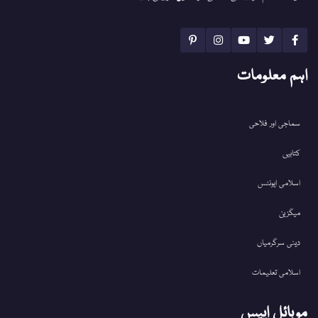
اہم معلومات
سماجی اور فلاحی
کتابیں
اسلامی ایونٹس
میگزین
دینی سرگرمیاں
اسلامی تعلیمات
موبائل ایپس