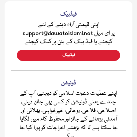
فیڈبیک
اپنی قیمتی آراء دینے کے لئے
support@dawateislami.net پر ای میل
کیجئے یا فیڈ بیک کے بٹن پر کلک کیجئے
فیڈبیک
ڈونیشن
اپنے عطیات دعوت اسلامی کو دیجئے، آپ کے
چندے یعنی ڈونیشن کو کسی بھی جائز، دینی،
اصلاحی، فلاحی، روحانی، خیرخواہی، بھلائی اور
آمدنی بڑھانے کے جائز اور محفوظ کام میں لگایا
جا سکتا ہے تا کہ بڑھتے اخراجات کو پورا کیا جا
سکے.