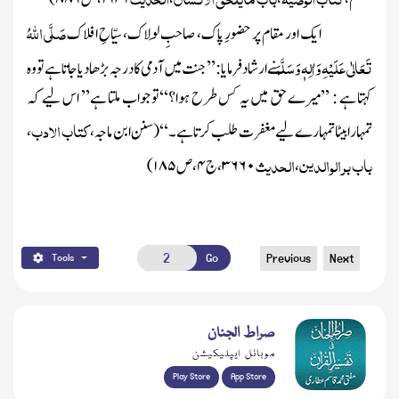
صَلَّی اللہُ
ایک اور مقام پر حضورِ پاک، صاحبِ لَولاک، سیّاحِ افلاک
تَعَالٰی عَلَیْہِ وَاٰلِہٖ وَسَلَّمَ
نے ارشاد فرمایا : ’’جنت میں آدمی کا درجہ بڑھا دیا جاتا ہے تووہ
کہتا ہے : ’’میرے حق میں یہ کس طرح ہوا؟‘‘تو جواب ملتا ہے’’ اس لیے کہ
کتاب الادب
تمہارا بیٹا تمہارے لیے مغفرت طلب کرتا ہے ۔‘‘
(سنن ابن ماجہ ،
،
باب بر الوالدین
الحدیث
،
۳۶۶۰
، ج
۴
، ص
۱۸۵)
Go
Previous
Next
Tools
صراط الجنان
موبائل ایپلیکیشن
Play Store
App Store