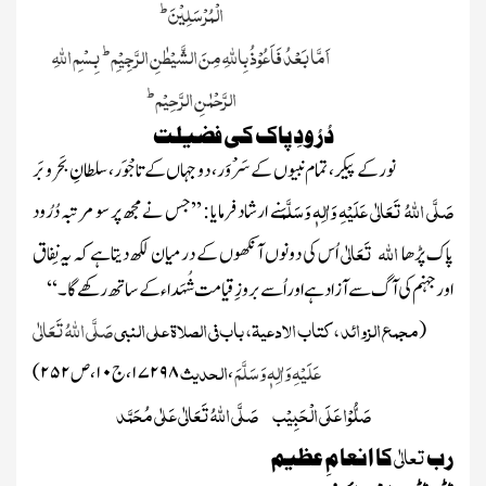
ط
الْمُرْسَلِیْنَ
ط
اَمَّا بَعْدُ فَاَعُوْذُ بِاللّٰہِ مِنَ الشَّیْطٰنِ الرَّجِیْمِ
بِسْمِ اللہِ
ط
الرَّحْمٰنِ الرَّ حِیْم
دُرُودِ پاک کی فضیلت
نور کے پیکر، تمام نبیوں کے سَرْوَر، دو جہاں کے تاجْوَر، سلطانِ بَحرو بَر
صَلَّی اللہُ تَعَالٰی عَلَیْہِ وَاٰلِہٖ وَسَلَّمَ
نے ارشاد فرمایا : ’’جس نے مجھ پر سو مرتبہ دُرُود
اللہ
تَعَالٰی
پاک پڑھا
اُس کی دونوں آنکھوں کے درمیان لکھ دیتاہے کہ یہ نِفاق
اورجہنم کی آگ سے آزاد ہے اوراُسے بروزِ قیامت شُہَدا ء کے ساتھ رکھے گا ۔‘‘
مجمع الزوائد ، کتاب الادعیۃ، باب فی الصلاۃ علی النبی
صَلَّی اللہُ تَعَالٰی
(
عَلَیْہِ وَاٰلِہٖ وَسَلَّمَ
الحدیث
،
۱۷۲۹۸
، ج
۱۰
، ص
۲۵۲ )
صَلُّوْا عَلَی الْحَبِیْب
صَلَّی اللّٰہُ تَعَالٰی عَلٰی مُحَمَّد
تعالٰی
رب
کا انعامِ عظیم