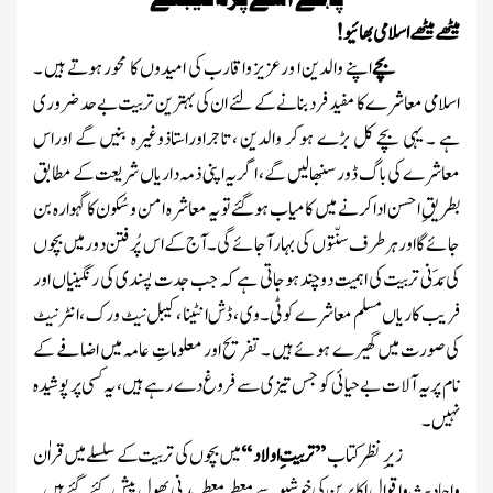
میٹھے میٹھے اسلامی بھائیو!
بچے
اپنے والدین ا ورعزیز واقارب کی امیدوں کا محور ہوتے ہیں ۔
اسلامی معاشرے کا مفید فرد بنانے کے لئے ان کی بہترین تربیت بے حد ضروری
ہے ۔ یہی بچے کل بڑے ہوکر والدین ، تاجراوراستاذوغیرہ بنیں گے اوراس
معاشرے کی باگ ڈور سنبھالیں گے ، اگر یہ اپنی ذمہ داریاں شریعت کے مطابق
بطریقِ احسن ادا کرنے میں کامیاب ہوگئے تو یہ معاشرہ امن وسُکون کا گہوارہ بن
جائے گا اورہرطرف سنّتوں کی بہار آجائے گی ۔آج کے اس پُرفتن دور میں بچوں
کی مَدَنی تربیت کی اہمیت دوچند ہوجاتی ہے کہ جب جدت پسندی کی رنگینیاں اور
فریب کاریاں مسلم معاشرے کو ٹی۔وی ، ڈش انٹینا ، کیبل نیٹ ورک ، انٹر نیٹ
کی صورت میں گھیرے ہوئے ہیں ۔تفریح اور معلوماتِ عامہ میں اضافے کے
نام پر یہ آلات بے حیائی کو جس تیزی سے فروغ دے رہے ہیں ، یہ کسی پر پوشیدہ
نہیں ۔
زیرِ نظر کتاب
’’تربیتِ اولاد ‘‘
میں بچوں کی تربیت کے سلسلے میں قراٰن
واحادیث واقوالِ اکابرین کی خوشبو سے معطر معطر مدنی پھول پیش کئے گئے ہیں ۔