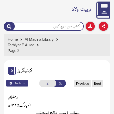
تربیت اولاد
Home
Al Madina Library
Tarbiyat E Aulad
Page 2
کیٹیگریز
Go
Previous
Next
Tools
رمضان
المبارک
۱۴۲۵
ھ
پہلے اسے پڑھ لیجئے