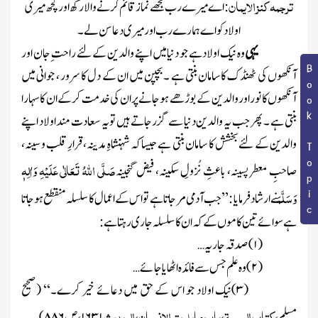
ترجمہ کنز الایمان
: اے میرے رب مجھے نماز قائم کرنے والا رکھ اور کچھ میری
اولاد کو اے ہمارے رب اورمیری دعا سن لے۔
یہی
وہ نیک اولاد ہے جو دنیا میں اپنے والدین کے لئے راحت ِ جان اور
Book Topic
آنکھوں کی ٹھنڈک کاسامان بنتی ہے ۔بچپن میں ان کے دل کا سرور ، جوانی میں
آنکھوں کا نور اوروالدین کے بوڑھے ہوجانے پر ان کی خدمت کرکے ان کا سہارا
بنتی ہے ۔ پھر جب یہ والدین دنیا سے گزرجاتے ہیں تویہ سعادت منداولاد اپنے
والدین کے لئے بخشش کا سامان بنتی ہے جیساکہ شہنشاہِ مدینہ، قرارِ قلب و سینہ،
صَلَّی اللہُ تَعَالٰی عَلَیْہِ وَاٰلِہٖ
صاحبِ معطر پسینہ، باعثِ نُزولِ سکینہ، فیض گنجینہ
وَسَلَّمَ
نے ارشاد فرمایا : ’’جب آدمی مر جاتا ہے تو اس کے اعمال کا سلسلہ منقطع ہو جاتا
ہے سوائے تین کاموں کے کہ ان کا سلسلہ جاری رہتا ہے :
(
۱)
صدقہ جاریہ…
(
۲)
وہ علم جس سے فائدہ اٹھایا جائے…
(
۳)
نیک اولاد جو اس کے حق میں دعائے خیر کرے۔‘‘
(صحیح
کتاب الوصیۃ
باب مایلحق الانسان
الحدیث
مسلم،
،
،
۱۶۳۱
، ص
۸۸۶)