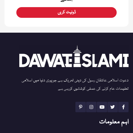
ڈونیٹ کریں
دعوت اسلامی عاشقان رسول کی دینی تحریک ہے جو پوری دنیا میں اسلامی
تعلیمات عام کرنے کی عملی کوششیں کررہی ہے
اہم معلومات