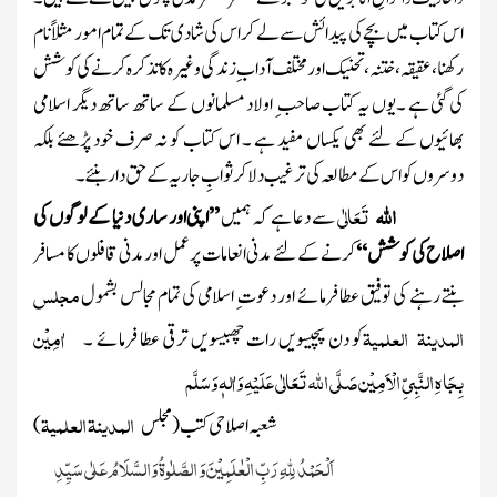
اس کتاب میں بچے کی پیدائش سے لے کر اس کی شادی تک کے تمام امور مثلاً نام
رکھنا ، عقیقہ، ختنہ ، تحنیک اور مختلف آداب ِ زندگی وغیرہ کا تذکرہ کرنے کی کوشش
کی گئی ہے ۔یوں یہ کتاب صاحب ِ اولاد مسلمانوں کے ساتھ ساتھ دیگر اسلامی
بھائیوں کے لئے بھی یکساں مفید ہے ۔ اس کتاب کو نہ صرف خود پڑھئے بلکہ
دوسروں کو اس کے مطالعہ کی ترغیب دلا کر ثوابِ جاریہ کے حق دار بنئے ۔
اللہ
تَعَالٰی
سے دعا ہے کہ ہمیں
’’اپنی اور ساری دنیا کے لوگوں کی
اصلاح کی کوشش‘‘
کرنے کے لئے مدنی انعامات پر عمل اور مدنی قافلوں کا مسافر
مجلس
بنتے رہنے کی توفیق عطا فرمائے اور دعوت ِ اسلامی کی تمام مجالس بشمول
المدینۃ
العلمیۃ
اٰمِیْن
کو دن پچیسویں رات چھبیسویں ترقی عطا فرمائے ۔
بِجَاہِ النَّبِیِّ الْاَمِیْن صَلَّی اللہ تَعَالٰی عَلَیْہِ وَاٰلہٖ وَسَلَّم
المدینۃ العلمیۃ
شعبہ ا صلاحی کتب (مجلس
)
اَلْحَمْدُ لِلّٰہِ رَبِّ الْعٰلَمِیْنَ وَ الصَّلٰوۃُ وَالسَّلَامُ عَلٰی سَیِّدِ