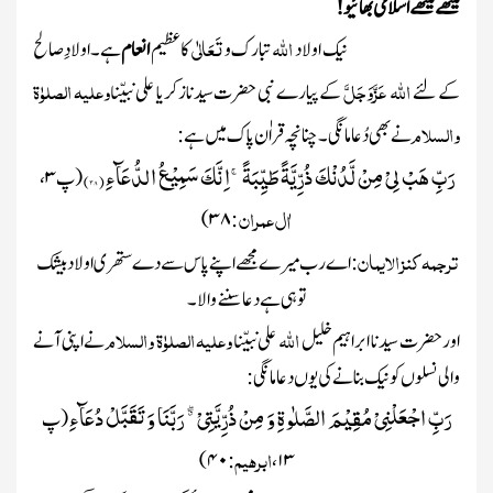
میٹھے میٹھے اسلامی بھائیو!
اللہ
تَعَالٰی
نیک اولاد
تبارک و
کا عظیم
انعام
ہے۔اولادِ صالح
اللہ
عَزَّوَجَلَّ
وعلیہ الصلوٰۃ
کے لئے
کے پیارے نبی حضرت سیدنازکریا
علی نبیّنا
والسلام
نے بھی دُعامانگی۔چنانچہ قراٰن پاک میں ہے :
رَبِّ هَبْ لِیْ مِنْ لَّدُنْكَ ذُرِّیَّةً طَیِّبَةًۚ-اِنَّكَ سَمِیْعُ الدُّعَآءِ(
۳۸
)
(پ
۳
،
اٰل عمران
۳۸)
:
ترجمہ کنز الایمان
: اے رب میرے مجھے اپنے پاس سے دے ستھری اولاد بیشک
تو ہی ہے دعا سننے والا۔
اللہ
وعلیہ الصلوٰۃ والسلام
اور حضرت سیدنا ابراہیم خلیل
علی نبیّنا
نے اپنی آنے
والی نسلوں کو نیک بنانے کی یوں دعا مانگی :
رَبِّ اجْعَلْنِیْ مُقِیْمَ الصَّلٰوةِ وَ مِنْ ذُرِّیَّتِیْ ﳓ رَبَّنَا وَ تَقَبَّلْ دُعَآءِ
(پ
ابرہیم
۴۰)
:
،
۱۳