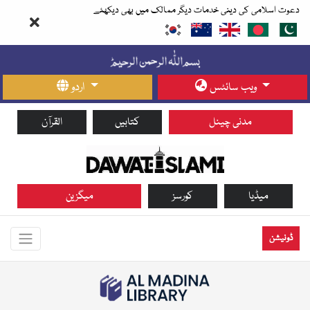
دعوت اسلامی کی دینی خدمات دیگر ممالک میں بھی دیکھئے
ویب سائٹس
اردو
مدنی چینل
کتابیں
القرآن
میڈیا
کورسز
میگزین
ڈونیشن