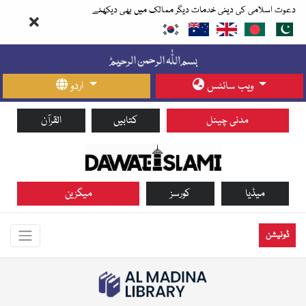
دعوت اسلامی کی دینی خدمات دیگر ممالک میں بھی دیکھئے
ویب سائٹس
اردو
مدنی چینل
کتابیں
القرآن
میڈیا
کورسز
میگزین
ڈونیشن