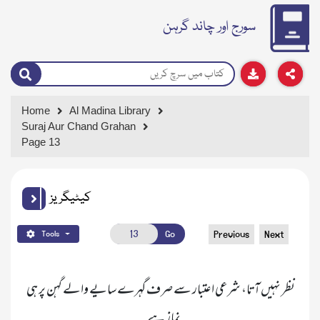
سورج اور چاند گرہن
Home
Al Madina Library
Suraj Aur Chand Grahan
Page 13
کیٹیگریز
Go
Previous
Next
Tools
نظر نہیں آتا، شرعی اعتبار سے صرف گہرے سایے والے گہن پر ہی 
نماز ہے۔
