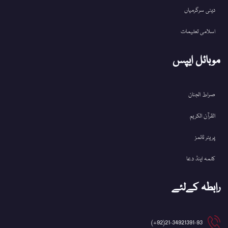
دینی سرگرمیاں
اسلامی تعلیمات
موبائل ایپس
صراط الجنان
القرآن الکریم
پریئر ٹائمز
کلمہ اینڈ دعا
رابطہ کےلئے
21-34921391-93(92+)