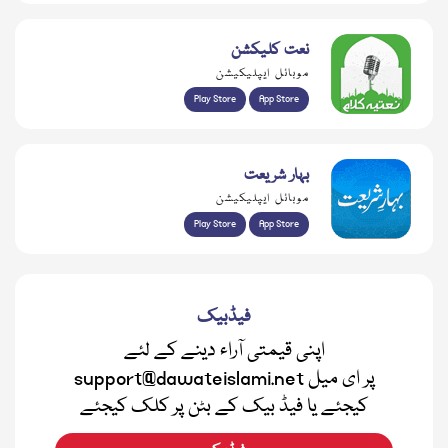
نعت کلیکشن
موبائل ایپلیکیشن
Play Store
App Store
بہار شریعت
موبائل ایپلیکیشن
Play Store
App Store
فیڈبیک
اپنی قیمتی آراء دینے کے لئے
support@dawateislami.net پر ای میل
کیجئے یا فیڈ بیک کے بٹن پر کلک کیجئے