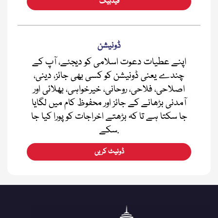
فیڈبیک
ڈونیشن
اپنے عطیات دعوت اسلامی کو دیجئے، آپ کے
چندے یعنی ڈونیشن کو کسی بھی جائز، دینی،
اصلاحی، فلاحی، روحانی، خیرخواہی، بھلائی اور
آمدنی بڑھانے کے جائز اور محفوظ کام میں لگایا
جا سکتا ہے تا کہ بڑھتے اخراجات کو پورا کیا جا
سکے.
ڈونیٹ کریں