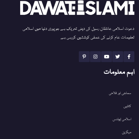
دعوت اسلامی عاشقان رسول کی دینی تحریک ہے جو پوری دنیا میں اسلامی
تعلیمات عام کرنے کی عملی کوششیں کررہی ہے
اہم معلومات
سماجی اور فلاحی
کتابیں
اسلامی ایونٹس
میگزین