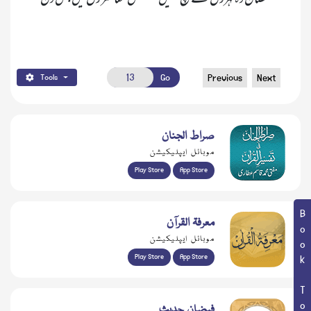
Go
Previous
Next
Tools
صراط الجنان
موبائل ایپلیکیشن
Play Store
App Store
Book Topic
معرفۃ القرآن
موبائل ایپلیکیشن
Play Store
App Store
فیضانِ حدیث