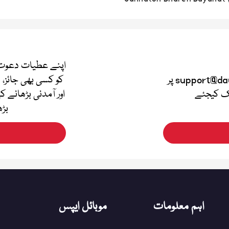
اپنے عطیات دعوت 
اپنی قیمتی آراء دینے کے لئے support@dawateislami.net پر
کو کسی بھی جائز، 
لک کیجئے
اور آمدنی بڑھانے ک
بڑھ
اہم معلومات
موبائل ایپس