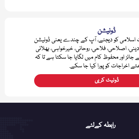
ڈونیشن
اسلامی کو دیجئے، آپ کے چندے یعنی ڈونیشن
دینی، اصلاحی، فلاحی، روحانی، خیرخواہی، بھلائی
ے جائز اور محفوظ کام میں لگایا جا سکتا ہے تا کہ
تے اخراجات کو پورا کیا جا سکے.
ڈونیٹ کریں
رابطہ کےلئے