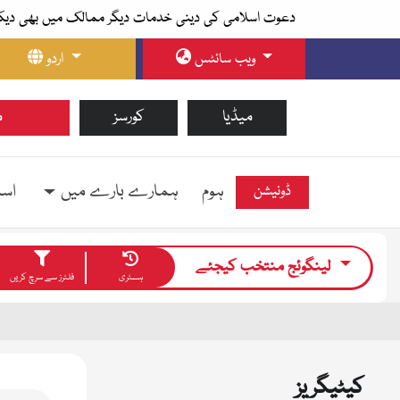
دعوت اسلامی کی دینی خدمات دیگر ممالک میں بھی دیک
ویب سائٹس
اردو
میڈیا
کورسز
م
ہوم
ہمارے بارے میں
اسل
ڈونیشن
لینگوئج منتخب کیجئے
ہسٹری
فلٹرز سے سرچ کریں
کیٹیگریز