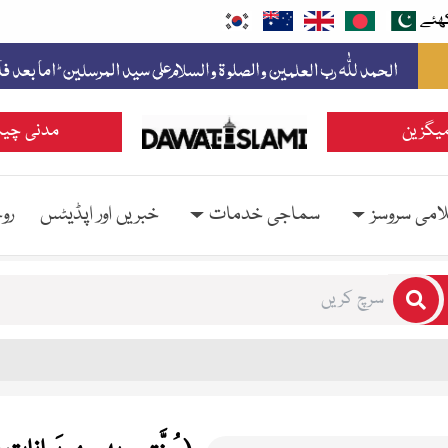
ھئے
یگزین
مدنی چین
امی سروسز
سماجی خدمات
خبریں اور اپڈیٹس
رو
rs for results.