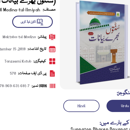
(سُنَّتوں بھرے بَیانات 
مصنف:
Al Madina-tul-Ilmiyah
پبلشر:
Maktaba-tul-Madina
ڈاؤن لوڈ کریں
تاریخ اشاعت:
tember 15 ,2018
کیٹیگری:
Tanzeemi Kutub
پی ڈی ایف صفحات:
570
ISBN نمبر:
78-969-631-681-7
نگوجز:
Hindi
Urdu
کے بارے میں:
Sunnaton Bharen Bayanat (J