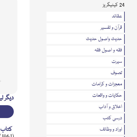
24 کیٹیگریز
عقائد
قرآن و تفسیر
حدیث واصول حدیث
فقہ و اصول فقہ
سیرت
تصوف
معجزات و کرامات
حکایات و واقعات
دیگر لی
اخلاق و آداب
درسی کتب
کتاب 
اوراد و وظائف
ild-1)