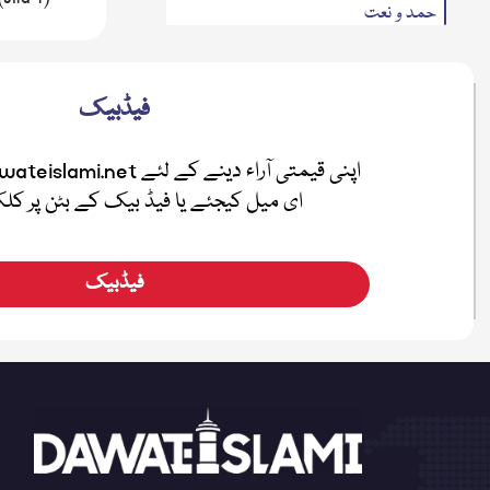
حمد و نعت
مدنی تنظیمی کتب
مدنی مذاکرہ(سوال وجواب)
فیڈبیک
تحریری بیانات
متفرقات
ای میل کیجئے یا فیڈ بیک کے بٹن پر ک
مدنی بہاریں
فضائل
فیڈبیک
اطفال
صلہ رحمی
معرفۃ القرآن
نیکی کی دعوت
ہفتہ وار رسائل