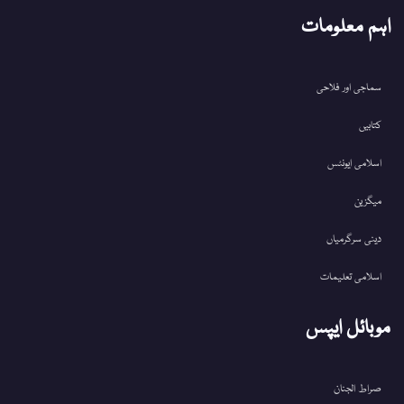
اہم معلومات
سماجی اور فلاحی
کتابیں
اسلامی ایونٹس
میگزین
دینی سرگرمیاں
اسلامی تعلیمات
موبائل ایپس
صراط الجنان