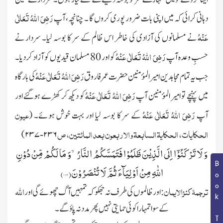
رَضِیَ اللہُ تَعَالٰی
دہانی کرائی کہ میں اپنی بات ضرور پوری کروں گا ۔ چنانچہ، آپ
عَنْہُ
نے مسلمانوں
کی آزادی کی خاطر اس ظالم کے سر کا بوسہ لیا۔ سردار نے
رَضِیَ اللہُ تَعَالٰی عَنْہُ
حسبِ وعدہ آپ
کو اور
80
مسلمان قیدیوں کو آزاد کردیا۔
رَضِیَ اللہُ تَعَالٰی عَنْہُ
جب یہ تمام مجاہدین امیر المؤمنین حضرت عمر فاروق
کی بارگاہ
رَضِیَ اللہُ تَعَالٰی عَنْہُ
میں پہنچے تو امیر المؤمنین آپ
کو دیکھ کر کھڑے ہوگئے اور
رَضِیَ اللہُ تَعَالٰی عَنْہُ
عیون
آپ
کے سر کا بوسہ لیا اور بہت خوش ہوئے۔
(
الحکایات، الحکایۃ السابعۃ والاربعون بعد المائتین، ص
)
۲۳۷
-
۲۳۶
وَ لَا تَرْكَنُوْۤا اِلَى الَّذِیْنَ ظَلَمُوْا فَتَمَسَّكُمُ النَّارُۙ-وَ مَا لَكُمْ مِّنْ دُوْنِ
Book Topic
اللّٰهِ مِنْ اَوْلِیَآءَ ثُمَّ لَا تُنْصَرُوْنَ(
۱۱۳)
ترجمۂ کنزالایمان
اللہ
:اور ظالموں کی طرف نہ جھکو کہ تمہیں آگ چھوئے گی اور
کے سوا تمہارا کوئی حما یتی نہیں پھر مدد نہ پاؤ گے۔