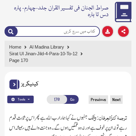
صراط الجنان فی تفسیر القران جلد-چہارم- پارہ
دس تا بارہ
Home
Al Madina Library
Sirat Ul Jinan-Jild-4-Para-10-To-12
Page 170
کیٹیگریز
Go
Previous
Next
Tools
ترجمۂ کنزُالعِرفان
اللہ
: بیشک جنہوں نے کہا ہمارا رب
ہے پھر اس پر ثابت قدم
رہے تو نہ ان پر خوف ہے اورنہ وہ غمگین ہوں گے۔وہ جنت والے ہیں ، ہمیشہ اس