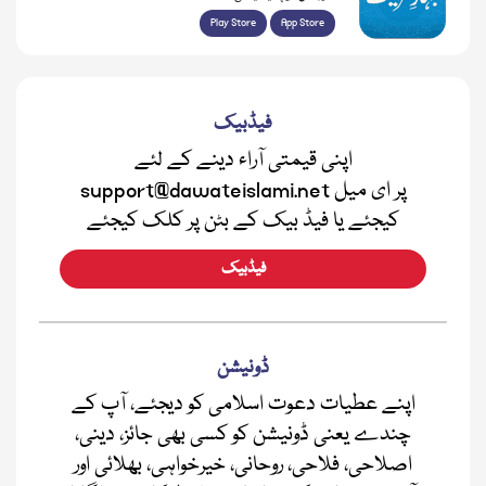
Play Store
App Store
فیڈبیک
اپنی قیمتی آراء دینے کے لئے
support@dawateislami.net پر ای میل
کیجئے یا فیڈ بیک کے بٹن پر کلک کیجئے
فیڈبیک
ڈونیشن
اپنے عطیات دعوت اسلامی کو دیجئے، آپ کے
چندے یعنی ڈونیشن کو کسی بھی جائز، دینی،
اصلاحی، فلاحی، روحانی، خیرخواہی، بھلائی اور