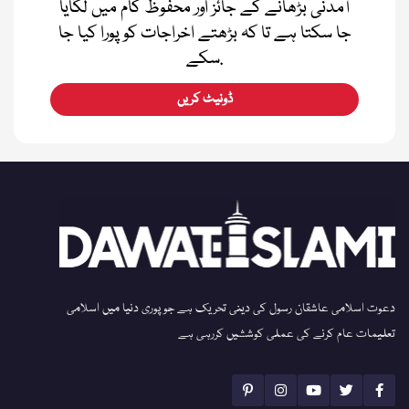
آمدنی بڑھانے کے جائز اور محفوظ کام میں لگایا
جا سکتا ہے تا کہ بڑھتے اخراجات کو پورا کیا جا
سکے.
ڈونیٹ کریں
دعوت اسلامی عاشقان رسول کی دینی تحریک ہے جو پوری دنیا میں اسلامی
تعلیمات عام کرنے کی عملی کوششیں کررہی ہے