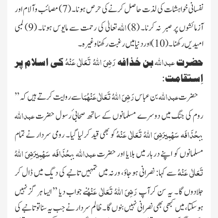
نفسانی خواہشات کی لذت حاصل کرنے کی حرص ہونا۔ (
7
) مصائب وآلام اور
اللہ
آزمائشوں پر صبر نہ کرنا۔ (
8
)
تعالیٰ کی رحمت سے مایوس ہونا۔ (
9
) لمبی
امیدیں رکھنا۔ (
10
) اور دنیا میں رغبت رکھنا وغیرہ۔
عبداللہ
رَضِیَ اللہُ تَعَالٰی عَنْہُ
حضرت
بن حُذافہ
کی اسلام پر
اِستقامت:
عبداللہ
رَضِیَ اللہُ تَعَالٰی عَنْہُمَا
حضر ت
بن عباس
سے روایت کرتے ہیں کہ’’
عبداللہ
روم کی جنگ میں دوسرے مسلمانوں
کے ساتھ صحابی ٔرسول حضرت
حُذَافَہ سَہْمِی
رَضِیَ اللہُ تَعَالٰی عَنْہُ
بن
کو بھی قید کرلیا گیا۔ رومی سردار نے تمام
عبداللہ
حُذَافَہ سَہْمِی
رَضِیَ اللہُ
مسلمانوں
کو اپنے دربار میں بلایا اور حضرت
بن
تَعَالٰی عَنْہُ
سے کہا: نصرانی ہوجاؤ، ورنہ میں تمہیں تانبے کی دیگ میں ڈال کر
رَضِیَ اللہُ تَعَالٰی عَنْہُ
جلادوں گا۔ یہ سن کرآپ
نے جواب دیا ’’ ایسا ہر گز نہیں
ہوسکتا، میں کبھی بھی نصرانی
نہیں بنوں گا۔ ظالم سردار نے جب یہ سنا تو تانبے کی