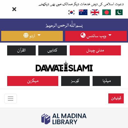
دعوت اسلامی کی دینی خدمات دیگر ممالک میں بھی دیکھئے
ویب سائٹس
اردو
مدنی چینل
کتابیں
القرآن
میڈیا
کورسز
میگزین
ڈونیشن