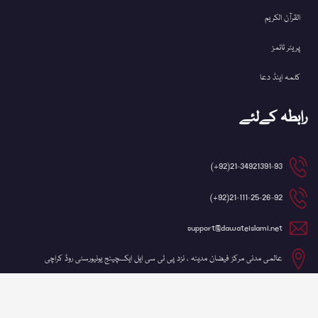
القرآن الکریم
پریئر ٹائمز
کلمہ اینڈ دعا
رابطہ کےلئے
21-34921391-93(92+)
21-111-25-26-92(92+)
support@dawateislami.net
عالمی مدنی مرکز فیضان مدینہ ، نزد پی ٹی سی ایل ایکسچینج یونیورسٹی روڈ کراچی
©کاپی رائٹ 2026 شعبہ آئی ٹی، دعوتِ اسلامی