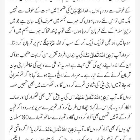
عَزَّوَجَلَّ
کےخوف سے رو رہا ہوں۔ خدا
کی قسم ! میں
موت کے خوف سے نہیں
بلکہ میں تو اس لئے رو رہا ہوں کہ میرے جسم میں
صرف ایک جان ہے جو میں
دینِ اسلام کے لئے قربان کر رہا ہوں ، مجھے تو یہ پسند تھا کہ میرے جسم میں اگر
اللہ
عَزَّوَجَلَّ
سوجانیں ہوتیں
توایک ایک کر کے سب کو
کے نام پر قربان کر دیتا۔
رَضِیَ اللہُ تَعَالٰی عَنْہُ
سردار آپ
کی یہ ایمان افروز تقریر سن کر بہت متعجب ہوا کہ
ان کے اندر اپنے دین کی کتنی محبت ہے اور یہ خوشی سے دین کی خاطر اپنی جان
قربان کرنے کے لئے تیار ہے ۔ سردار نے لالچ دیتے ہوئے کہا :اگر تم نصرانی
ہوجاؤ تو میں اپنی بیٹی کی شادی تم سے کردوں گا اور حکومت میں بھی تمہیں حصہ
رَضِیَ اللہُ تَعَالٰی عَنْہُ
دوں گا۔ آپ
نے اس کی یہ پیش کش بھی ٹھکرا دی اور صاف
انکار کردیا۔ پھر اس نے کہا: اچھا اس طرح
کرو کہ تم میرے سرپر بوسہ دو اگر تم یہ
کروگے تو میں تمہیں بھی آزاد کر دوں گا اور تمہارے ساتھ تمہارے
80
مسلمان
رَضِیَ اللہُ تَعَالٰی عَنْہُ
قیدیوں
کو بھی آزاد کردوں گا ۔ آپ
نے فرمایا ’’ اگر واقعی تم
ایسا کرو گے تو میں تمہارے سر کو بوسہ دینے کے لئے
تیار ہوں۔ سردار نے یقین