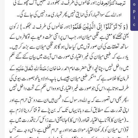
ترجمۂ کنزُالعِرفان
:اور ظالموں کی طرف نہ جھکوورنہ تمہیں آگ چھوئے گی
اللہ
اور
کے سوا تمہارا کوئی حما یتی نہیں پھر تمہاری مدد نہیں کی جائے گی۔
{
وَ لَا تَرْكَنُوْۤا اِلَى الَّذِیْنَ ظَلَمُوْا
:
اور ظالموں کی طرف نہ جھکو۔} رُکون
یعنی جھکنے کا معنی ہے قلبی میلان اور جب اس پر اتنی سخت وعید ہے تو کافروں کے
ساتھ تعلقات کی اُن صورتوں میں کیا حال ہو گا جو قلبی میلان سے بڑھ کر ہیں۔
یاد رہے کہ طبعی میلان کی غیر اختیاری صورت اس آیت میں بیان کئے گئے حکم
رَحْمَۃُ اللہِ تَعَالٰی عَلَیْہِ
میں داخل نہیں ، چنانچہ اعلیٰ حضرت امام احمد رضا خان
کے
فرمان کا خلاصہ ہے کہ ’’مگر طبعی میلان جیسے ماں باپ، اولاد یا خوبصورت بیوی کی
طرف ہوتا ہے، اس کی جو صورت غیر اختیاری ہو وہ اس حکم کے تحت داخل نہیں
اللہ
، پھر بھی اس تصور سے کہ یہ
و رسول کے دشمن ہیں ان سے دوستی حرام ہے اور
اپنی قدرت کے مطابق اُسے دبانا یہاں تک کہ بن پڑے تو فنا کردینا لازم ہے
۔
(میلان کا)
آنا بے اختیار تھا اور
(اس کا)
جانا یعنی اسے زائل کرنا قدرت میں ہے
تو
(اس میلان کو)
رکھنا اختیار موالات ہوا اور یہ حرام قطعی ہے ، اسی وجہ سے جس