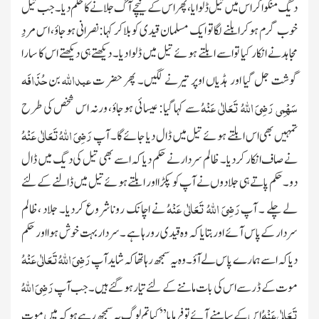
دیگ منگواکر اس میں تیل ڈلوایا، پھر اس کے نیچے آگ جلانے کا حکم دیا۔ جب تیل
خوب گرم ہوکرابلنے لگا تو ایک مسلمان قیدی کو بلاکر کہا: نصرانی ہوجاؤ، اس مردِ
مجاہدنے انکار کیا تو اسے ابلتے ہوئے تیل میں ڈلوا دیا۔ دیکھتے ہی دیکھتے اس کا سارا
عبداللہ
حُذَافَہ
گوشت جل گیا اور ہڈیاں اوپر تیرنے لگیں۔ پھر حضر ت
بن
سَہْمِی
رَضِیَ اللہُ تَعَالٰی عَنْہُ
سے کہا گیا: عیسائی ہوجاؤ، ورنہ اس شخص کی طرح
رَضِیَ اللہُ تَعَالٰی عَنْہُ
تمہیں بھی اس ابلتے ہوئے تیل میں ڈال دیا جائے گا۔ آپ
نے صاف انکار کردیا۔ ظالم سردار نے حکم دیا کہ اسے بھی تیل کی دیگ میں ڈال
دو۔ حکم پاتے ہی جلاد وں نے آپ کو پکڑا اور ابلتے ہوئے تیل میں ڈالنے کے لئے
رَضِیَ اللہُ تَعَالٰی عَنْہُ
لے چلے ۔ آپ
نے اچانک رونا شروع کردیا۔ جلاد ،ظالم
سردار کے پاس آئے اور بتایا کہ وہ قیدی رو رہا ہے ۔سردار بہت خوش ہوا اور حکم
رَضِیَ اللہُ تَعَالٰی عَنْہُ
دیا کہ اسے ہمارے پاس لے آؤ۔ وہ یہ سمجھ رہا تھا کہ شاید آپ
رَضِیَ اللہُ
موت کے ڈر سے اس کی بات ماننے کے لئے تیار ہو گئے ہیں۔ جب آپ
تَعَالٰی عَنْہُ
اس کے سامنے آئے تو فرمایا ’’کیا تم لوگ یہ سمجھ رہے ہوکہ میں موت