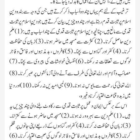
میں رہیں گے ، انہیں ان کے اعمال کابدلہ دیا جائے گا۔
ترغیب کے لئے ہم یہاں چند وہ اَسباب ذکر کرتے ہیں جن کی وجہ سے بندہ دینِ
اسلام پرثابت قدم رہتا ہے اور چند وہ چیزیں بیان کرتے ہیں جو دینِ اسلام پر ثابت
قدمی سے مانع ہیں ، چنانچہ دینِ اسلام پر ثابت قدمی کے چند اسباب یہ ہیں : (
1
) علمِ
دین حاصل کرنا۔ (
2
) کثرت سے مسجد میں حاضر ہونا۔ (
3
) زبان کی حفاظت
کرنا۔ (
4
) کفر اور گناہوں سے بچنا۔ (
5
) کافروں ، بد مذہبوں اور فاسق و فاجر
لوگوں سے تعلقات نہ رکھنا۔ (
6
) نفسانی خواہشات کی پیروی سے بچنا۔ (
7
)
اللہ
مصائب و آلام اور
تعالیٰ
کی طرف سے آنے والی آزمائشوں پر صبر کرنا۔ (
8
)
اللہ
تعالیٰ کی رحمت
سے مایوس نہ ہونا۔ (
9
) لمبی امیدیں نہ رکھنا۔ (
10
) اور دنیا
میں زہد و قناعت اختیار کرنا وغیرہ ،
اس کے برعکس ایمان و عمل پر ثابت قدمی سے رکاوٹ بننے والی چند چیزیں یہ
ہیں۔ (
1
) علمِ دین سے بہرہ ور نہ ہونا۔ (
2
) مسجد میں حاضر ہونے سے کترانا۔
(
3
) زبان کی حفاظت نہ کرنا۔ (
4
) کفر اور گناہوں کے ذریعے اپنی جانوں
پر ظلم
کرنا۔ (
5
) کافروں بد مذہبوں اور فاسق و فاجر لوگوں کی صحبت اختیار کرنا۔ (
6
)