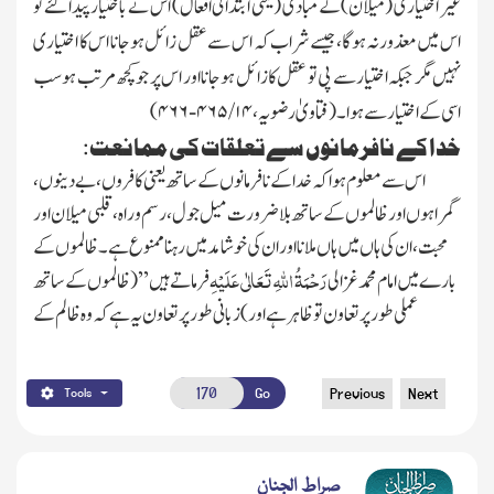
غیر اختیاری
(میلان)
کے مبادی
(یعنی ابتدائی افعال)
اس نے باختیار پیدا کئے تو
اس میں معذورنہ ہوگا، جیسے شراب کہ اس سے عقل زائل ہوجانا اس کا اختیاری
نہیں مگر جبکہ اختیار سے پی تو عقل کا زائل ہو جانا اور اس پر جو کچھ مرتب ہو سب
اسی کے اختیار سے ہوا۔
(
فتاویٰ رضویہ،
۱۴
/
۴۶۵
-
۴۶۶
)
خدا کے نافرمانوں سے تعلقات کی ممانعت:
اس سے معلوم ہوا کہ خدا کے نافرمانوں کے ساتھ یعنی کافروں ، بے دینوں ،
گمراہوں اور ظالموں کے ساتھ بلاضرورت میل جول ،رسم و راہ، قلبی میلان اور
محبت، ان کی ہاں میں ہاں ملانا اور ان کی خوشامد میں رہنا ممنوع ہے۔ ظالموں کے
رَحْمَۃُ اللہِ تَعَالٰی عَلَیْہِ
بارے میں امام محمد غزالی
فرماتے ہیں ’’
(ظالموں کے ساتھ
عملی طور پر تعاون تو ظاہر ہے اور)
زبانی طور پر تعاون یہ ہے کہ وہ ظالم کے
Go
Previous
Next
Tools
صراط الجنان