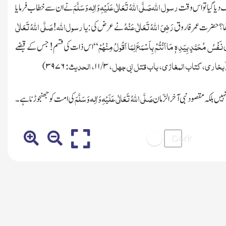
رسول
اللہ
صَلَّی اللہُ تَعَالٰی عَلَیْہِ وَاٰلِہ وَسَلَّمَ
دیا گیا تو اس وقت
نے ان سے خطاب فرمایا
رَضِیَ اللہُ تَعَالٰی عَنْہُ
یا
رسول
اللہ
صَلَّی اللہُ تَعَالٰی
تھا؟حضرت عمر فاروق
نے عرض کی:
!
ی
نَفْسُ مُحَمَّدٍ بِیَدِہٖ مَا اَنْتُمْ بِاَسْمَعَ لِمَا اَقُولُ مِنْہُمْ
‘‘
اس ذات کی قسم ! جس کے قبضے
بخاری، کتاب المغازی، باب قتل ابی جہل،
، الحدیث:
)
۳۹۷۶
۱۱
/
۳
صَلَّی اللہُ تَعَالٰی عَلَیْہِ وَاٰلِہ وَسَلَّمَ
ں بلکہ مقصودنبی آخر الزّمان
کی امت کو جھنجوڑنا ہے۔