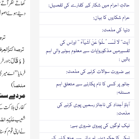
کھاتے نظر آتے ہ
حالتِ احرام میں شکار کے کفارے کی تفصیل:
دئیے ہوئے اصول و
حرام شکاروں کا بیان:
دنیا کی مذمت:
ترجم
آیت’’ لَا تَسْــٴَـلُوْا عَنْ اَشْیَآءَ ‘‘ اوراس کی
ترجمۂ کنزُالعِر
تفسیرمیں مذکورروایات سے معلوم ہونے والی اہم
{
وَ قَالَ
:
باتیں :
اورفر
بے ضرورت سوالات کرنے کی مذمت:
فرمایا ’’ اے میر
ملخصاً
جانور پر کسی کا نام پکارنے سے متعلق اہم
)
مسئلہ:
مردے سنت
آباؤ اَجداد کی ناجائز رسمیں پوری کرنے کی
کفار کی ہلاکت 
مذمت:
عَلَیْہِ الصَّ
شعیب
نیک لوگوں کی پیروی ضروری ہے:
نے اپنی قوم کو سنا
نیکی کا حکم دینے اور برائی سے منع کرنے کے