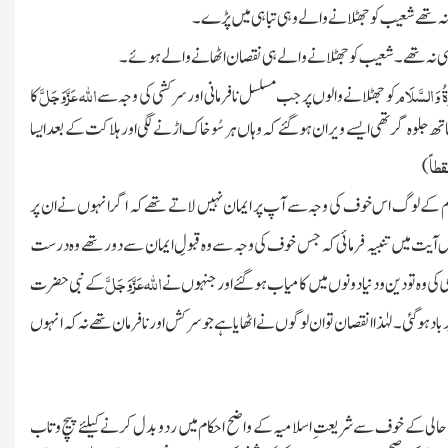
 نہ تھے شعیب کو جھٹلانے والے وہی تباہی میں پڑے۔
 ہی نہ تھے۔ شعیب کو جھٹلانے
والے ہی نقصان اٹھانے والے ہوئے۔
ۃُ وَالسَّلَام
اللہ
عَزَّوَجَلَّ
کو جھٹلانے
والوں پر جب مسلسل نافرمانی اور سرکشی کی وجہ سے
کا
تھ جلوہ گر تھی ایسے ویران ہو گئے کہ وہاں ہر سُو خاک اڑنے لگی اورہلاکت کے بعد ایسا
طاً
)
م کے لوگ اس خوف کی وجہ سے آپ پر ایمان نہیں لاتے تھے کہ اگر انہوں نے ان پر
س آیت میں تنبیہ فرمائی کہ جس خوف کی وجہ سے وہ قبولِ ایمان سے دور تھے وہ درست
اللہ
عَزَّوَجَلَّ
 کی وہ تو دین و دنیا دونوں میں کامیاب ہو گئے اور جنہوں نے
کے نبی حضرت
رباد ہو گئی۔ لہٰذاا نقصان تو ان لوگوں نے اٹھایا ہے جو سر کش اور نافرمان تھے نہ کہ انہوں
الی کے خوف سے شریعتِ اسلامیہ کے واضح احکام میں رد و بدل کرنے کیلئے پیچ و تاب