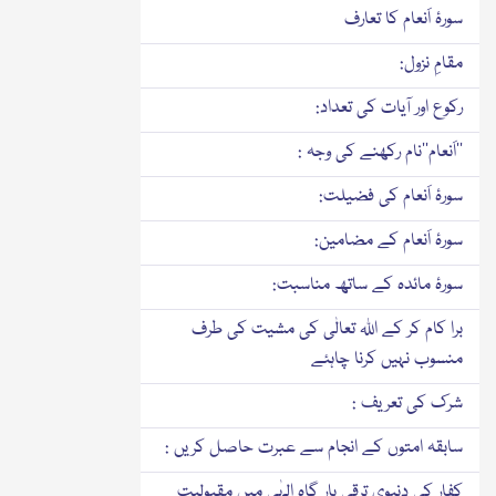
سورۂ اَنعام کا تعارف
مقامِ نزول:
رکوع اور آیات کی تعداد:
’’اَنعام‘‘نام رکھنے کی وجہ :
سورۂ اَنعام کی فضیلت:
سورۂ اَنعام کے مضامین:
سورۂ مائدہ کے ساتھ مناسبت:
برا کام کر کے اللہ تعالٰی کی مشیت کی طرف
منسوب نہیں کرنا چاہئے
شرک کی تعریف :
سابقہ امتوں کے انجام سے عبرت حاصل کریں :
کفار کی دنیوی ترقی بار گاہِ الہٰی میں مقبولیت