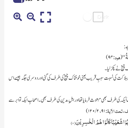
 :
ةُ
ہود:
)
۹۴
(
‘‘
 چیخ نے پکڑ لیا۔
میں ہلاکت کی نسبت سببِ قریب یعنی خوفناک چیخ کی طرف کی گئی اور دوسری جگہ جیسے اس
 اَیکَہ کی طرف بھی مبعوث فرمایا تھا اور اہلِ مدین کی طرف بھی ۔اصحابِ ایکہ توابر سے
، تحت الآیۃ:
،
)
۱۲۰
/
۲
۹۱
ذَّبُوْا شُعَیْبًا كَانُوْا هُمُ الْخٰسِرِیْنَ(
۹۲)