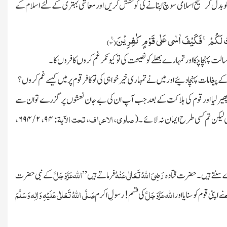
کو بدل کر صحیح اسلامی سوچ اپنانے کی کوشش کریں اور معاشی بہتری کے لئے اسلام کے
حْتُ لَكُمْۚ-فَكَیْفَ اٰسٰى عَلٰى قَوْمٍ كٰفِرِیْنَ۠(
۹۳)
ت پہنچا چکا اور تمہارے بھلے کو نصیحت کی تو کیونکر غم کروں کافروں کا۔
یغامات پہنچا دئیے اور میں نے تمہاری خیرخواہی کی تو کافر قوم پر میں کیسے غم کروں ؟
ہ پھیر لیا اور قوم کی ہلاکت کے بعد جب آپ ان کی بے جان نعشوں پر گزرے تو ان سے
صاوی، الاعراف، تحت الآیۃ:
،
،
 لیکن تم کسی طرح ایمان نہ لائے ۔
(
۹۴
۲
/
۶۹۴
رَضِیَ اللہُ تَعَالٰی عَنْہُ
اللہ
عَزَّوَجَلَّ
ے
سنتے ہیں۔ حضرت قتادہ
فرماتے ہیں ’’
کے نبی حضرت
ام
اللہ
عَزَّوَجَلَّ
صَلَّی اللہُ تَعَالٰی عَلَیْہِ وَاٰلِہ وَسَلَّمَ
نے اپنی قوم کو سنایا اور
کی قسم! رسولِ ا
کرم