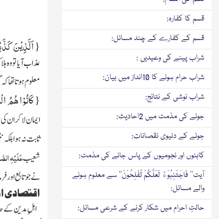
قسم کا کفارہ:
قسم کے کفارے کے چند مسائل:
{
اَلَّذِیْنَ كَذَّب
شراب پینے کی وعیدیں :
عذاب آیا تو وہ ہ
شراب حرام ہونے کا 10انداز میں بیان:
معلوم ہوتا تھا کہ 
{
كَانُوْا هُمُ ال
شراب نوشی کے نتائج:
جوئے کی مذمت میں 2احادیث:
ایمان لا کر ان کی
جوئے کے دنیوی نقصانات:
ثابت نہ ہوا بلکہ 
عَلَیْہِ الصَّ
کاہنوں اور نجومیوں کے پاس جانے کی مذمت:
شعیب
آیت’’ فَاجْتَنِبُوْهُ لَعَلَّكُمْ تُفْلِحُوْنَ‘‘ سے معلوم ہونے
نے جو تابع اور فر
والے مسائل:
اقتصادی ا
اہلِ مدین کے ح
حالتِ احرام میں شکار کرنے کے شرعی مسائل: