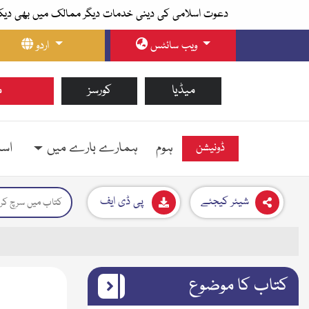
دعوت اسلامی کی دینی خدمات دیگر ممالک میں بھی دیک
ویب سائٹس
اردو
میڈیا
کورسز
م
ہوم
ہمارے بارے میں
اسل
ڈونیشن
شیئر کیجئے
پی ڈی ایف
کتاب کا موضوع