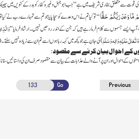
ی قوت سے متعلق بخاری شریف میں ہے’’ جب ابوجہل وغیرہ کفار کو بدر کے کنویں میں پھینک 
 مَّا وَعَدَ رَبُّكُمْ حَقًّا
‘‘
توکیا تم نے اس وعدے کو سچا پایا جو تم سے تمہارے رب نے کیا 
وَالَّذِ
 آپ ایسے جسموں سے کلام فرما رہے ہیں کہ جن کے اندر روحیں نہیں۔ ارشاد فرمایا
’’
 تَعَالٰی عَلَیْہِ وَاٰلِہ وَسَلَّمَ
)
کی جان ہے جو کچھ میں کہہ رہا ہوں اسے تم ان سے زیادہ نہیں سنتے۔
(
وں کے احوال بیان کرنے سے مقصود:
امتوں کے احوال اور ان پر آنے والے عذابات کے بیان سے مقصود صرف ان کی داستانیں سنانا نہی
Go
Previous