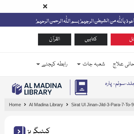
ل
کتابیں
القرآن
حانی علاج
شعبہ جات
رابطہ کیجئے
لد-سوئم- پارہ
Home
Al Madina Library
Sirat Ul Jinan-Jild-3-Para-7-To-9
کیٹیگریز