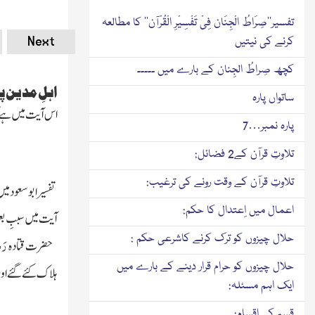
تفسیر’’صِرَاطُ الْجِنَان فِیْ تَفْسِیْرِ الْقُرْآن‘‘ کا مطالعہ
Next
کرنے کی نیتیں
کچھ صِراطُ الجِنان کے بارے میں ۔۔۔۔۔
اہلِ مدین 
ساتواں پارہ
اس آیت میں ہے ک
پارہ نمبر…7
تلاوتِ قرآن کے2 فضائل:
تلاوتِ قرآن کے وقت رونے کی ترغیب:
تفسیر ابوسعود م
اعمال میں اِعتدال کا حکم:
آیت میں سببِ بع
حلال چیزوں کو ترک کرنے کاشرعی حکم :
رَض
حضرت قتادہ
حلال چیزوں کو حرام قرار دینے کے بارے میں
ہلاک کئے گئے اور
ایک اہم مسئلہ:
قسم کی اقسام: