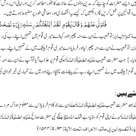
یں ،ایسے حضرات کو چاہئے کہ مدین والوں کے حالات کا بغور مطالعہ کریں اور اپنی اس روش 
 قوانین پر عمل کریں پھر دیکھیں کہ کیسے یہ اقتصادی اور معاشی طور پر مضبوط ہوتے ہیں۔
فَتَوَلّٰى عَنْهُمْ وَ قَالَ یٰقَوْمِ لَقَدْ اَبْلَغْتُكُمْ رِسٰلٰتِ رَبِّیْ وَ نَصَ
ۂ کنزالایمان
: تو شعیب نے ان سے منہ پھیرا اور کہا اے میری قوم میں تمہیں اپنے رب کی رسال
فان
: تو شعیب نے ان سے منہ پھیرلیا اور فرمایا، اے میری قوم! بیشک میں نے تمہیں اپنے رب کے پ
عَلَیْہِ الصَّلٰوۃُ وَالسَّلَام
مایا۔} جب حضرت شعیب
کی قوم پر عذاب آیا تو آپ نے ان سے من
ی قوم! بیشک میں نے تمہیں اپنے رب کے پیغامات پہنچا دئیے اور میں نے تمہاری خیرخواہی کی
ے ہیں
:
عَلَیْہِ الصَّلٰوۃُ وَالسَّلَام
کے بعد حضرت شعیب
نے ان سے جو کلام فرمایا ا س سے معلوم ہو اکہ مرد
لٰوۃُ وَالسَّلَام
اللہ
عَزَّوَجَلَّ
عَلَیْہِ الصَّلٰوۃُ وَالسَّلَ
نے اپنی قوم کو سنایا، بے شک
کے نبی حضرت صالح
تفسیر ابن ابی حاتم، الاعراف، تحت الآیۃ:
،
یا۔
(
۹۳
۵
/
۱۵۲۴
)