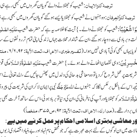
ترجمۂ کنزالایمان
: شعیب کو جھٹلانے والے گویا ان گھروں میں کبھی رہے ہی
ترجمۂ کنزُالعِرفان
: وہ جنہوں نے شعیب کو جھٹلایا ایسے ہوگئے گویا ان گھروں میں کبھی رہے
ُوْا شُعَیْبًا
:
عَلَیْہِ الصَّلٰو
شعیب کو جھٹلانے والے۔} آیت کا خلاصہ یہ ہے کہ حضرت شعیب
لاکت و بربادی سے دوچار ہو گئے ، ان کے شاندار محلات جہاں زندگی اپنی تمام تر رونقوں کے سا
تفسیر طبری، الاعراف، تحت الآیۃ:
،
، ملتق
گویا یہاں کبھی کوئی آباد ہی نہیں ہوا۔
(
۹۲
۶
/
۶
ْخٰسِرِیْنَ
:
عَلَیْہِ الصَّلٰوۃُ وَالسَّلَام
وہی نقصان اٹھانے والے ہوئے۔} حضرت شعیب
کی قو
اللہ
 شریعت پر عمل شروع کر دیا تو وہ معاشی بد حالی کی دلدل میں پھنس جائیں گے ،
تعالیٰ نے ا
اللہ
عَزَّوَجَلَّ
نتیجہ اس کے بالکل برعکس نکلا کہ جنہوں نے
کے نبی پر ایمان لا کر ان کی شریعت
کی پیروی
لٰوۃُ وَالسَّلَام
کو جھٹلایا اورآپ کی نافرمانی کی ،ان کی دنیا تو برباد ہوئی، اس کے ساتھ آخرت بھی ب
مدارک، الاعراف، تحت الآیۃ:
، ص
، ملخصاً
ماں بردار تھے۔
(
۹۲
۳۷۵
)
ور معاشی بہتری اسلامی احکام پر عمل کرنے میں ہے:
الات میں ان لوگوں کے لئے بہت عبرت ہے کہ جو محض نام نہاد اور بے بنیاد اقتصادی زبوں ح