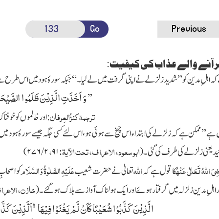
Go
Previous
پر آنے والے عذاب کی کیفیت
:
ہ اہلِ مدین کو ’’شدید زلز لے نے اپنی گرفت میں لے لیا۔‘‘ جبکہ سورۂ ہود میں اس طرح ہے
وَ اَخَذَتِ الَّذِیْنَ ظَلَمُوا الصَّیْحَ
’’
ترجمۂ کنزُالعِرفان
:اور ظالموں کو خوفناک
یں ہے ’’ ممکن ہے کہ زلزلے کی ابتداء اس چیخ سے ہوئی ہو، اس لئے کسی جگہ جیسے سورۂ ہود 
ابو سعود، الاعراف، تحت الآیۃ:
،
ید یعنی زلزلے کی طرف کی گئی۔
(
۹۱
۲
/
۲۷۶
)
ِیَ اللہُ تَعَالٰی عَنْہُ
اللہ
عَلَیْہِ الصَّلٰوۃُ وَالسَّلَام
کا قول ہے کہ
تعالیٰ نے حضرت شعیب
کو اصحابِ
خازن، الاعراف
 اہلِ مدین زلزلہ میں گرفتار ہوئے اور ایک ہولناک آواز سے ہلاک ہوگئے۔
(
الَّذِیْنَ كَذَّبُوْا شُعَیْبًا كَاَنْ لَّمْ یَغْنَوْا فِیْهَاۚۛ-اَلَّذِیْنَ كَ