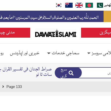
ھئے
یگزین
مدنی چین
امی سروسز
سماجی خدمات
خبریں اور اپڈیٹس
رو
صراط الجنان فی تفسیر القران ج
سرچ
سات تا نو
کریں
Page 133