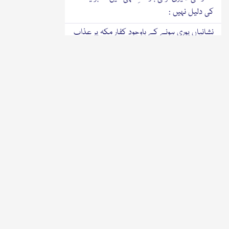
کی دلیل نہیں :
نشانیاں پوری ہونے کے باوجود کفارِ مکہ پر عذاب
نازل کیوں نہ ہوا؟
نبی کریم صَلَّی اللہُ تَعَالٰی عَلَیْہِ وَاٰلِہ وَسَلَّمَ کا مذاق
اڑانے والوں کا انجام:
اللہ تعالیٰ کا خوف اور ا س محبت پیدا کرنے کا
ذریعہ:
سفر کر کے مزاراتِ اولیاء پر جانا جائز ہے:
اللہ تعالٰی کی رحمت دیکھ کر گناہوں پر بے باک
نہیں ہو نا چاہئے:
نبی کریم صَلَّی اللہُ تَعَالٰی عَلَیْہِ وَاٰلِہٖ وَسَلَّمَ کی
گواہی دینا سنتِ خدا ہے:
اسلام قبول کرنے والے کو کیا کرنا چاہئے؟