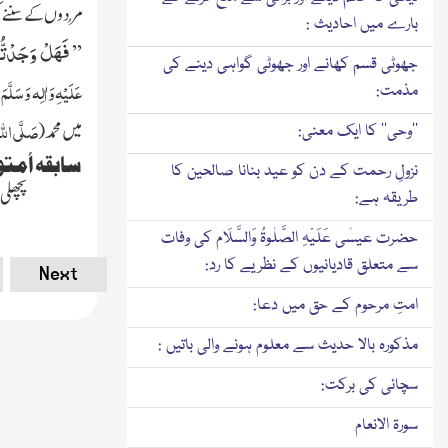
مُردوں کے سننے ک
بارے میں احادیث :
فَهَلْ وَجَدْتُّمْ
’’
جھوٹی قسم کھانے اور جھوٹی گواہی دینے کی
عَلَیْہِ وَاٰلِہ وَسَلَّمَ
،
مذمت:
صَلَّی اللہُ
میں محمد
(
’’وحی‘‘ کا ایک معنی:
سابقہ اُمت
نزولِ رحمت کے دن کو عید بنانا صالحین کا
پچھلی 
طریقہ ہے:
حضرت عیسٰی عَلَیْہِ الصَّلٰوۃُ وَالسَّلَام کی وفات
سے متعلق قادیانیوں کے نظریے کا رد:
Next
امتِ مرحوم کے حق میں دعا:
مذکورہ بالا حدیث سے معلوم ہونے والی باتیں :
سچائی کی برکت:
سورۃ الانعام