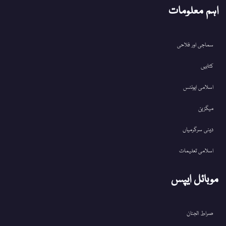
اہم معلومات
سماجی اور فلاحی
کتابیں
اسلامی ایونٹس
میگزین
دینی سرگرمیاں
اسلامی تعلیمات
موبائل ایپس
صراط الجنان