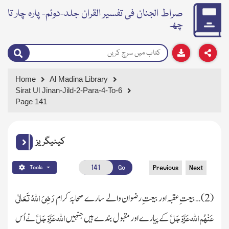
صراط الجنان فی تفسیر القران جلد-دوئم- پارہ چار تا
چھ
Home
Al Madina Library
Sirat Ul Jinan-Jild-2-Para-4-To-6
Page 141
کیٹیگریز
Go
Previous
Next
Tools
رَضِیَ اللہُ تَعَالٰی
(
2
) …بیعتِ عقبہ اور بیعتِ رضوان والے سارے صحابۂ کرام
عَنْہُم
اللہ
عَزَّوَجَلَّ
اللہ
عَزَّوَجَلَّ
کے پیارے اور مقبول بندے ہیں جنہیں
نے اُس