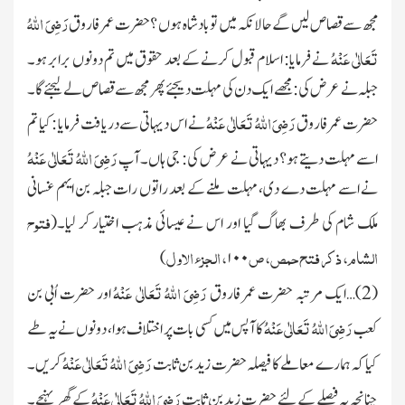
رَضِیَ اللہُ
مجھ سے قصاص لیں گے حالانکہ میں تو بادشاہ ہوں ؟ حضرت عمر فاروق
تَعَالٰی عَنْہُ
نے فرمایا: اسلام قبول کرنے کے بعد حقوق میں تم دونوں برابر ہو۔
جبلہ نے عرض کی : مجھے ایک دن کی مہلت دیجئے پھر مجھ سے قصاص لے لیجئے گا۔
رَضِیَ اللہُ تَعَالٰی عَنْہُ
حضرت عمر فاروق
نے اس دیہاتی سے دریافت فرمایا :کیا تم
رَضِیَ اللہُ تَعَالٰی عَنْہُ
اسے مہلت دیتے ہو؟ دیہاتی
نے عرض کی: جی ہاں۔ آپ
نے اسے مہلت دے دی، مہلت ملنے کے بعد راتوں رات جبلہ بن ایہم غسانی
فتوح
ملک شام کی طرف بھاگ گیا اور اس نے عیسائی مذہب اختیار کر لیا۔
(
الشام، ذکر فتح حمص، ص
، الجزء الاول
)
۱۰۰
رَضِیَ اللہُ تَعَالٰی عَنْہُ
(
2
)…ایک مرتبہ حضرت عمر فاروق
اور حضرت اُبی بن
رَضِیَ اللہُ تَعَالٰی عَنْہُ
کعب
کا آپس میں کسی بات پر اختلاف ہوا، دونوں نے یہ طے
رَضِیَ اللہُ تَعَالٰی عَنْہُ
کیا کہ ہمارے معاملے کا فیصلہ حضرت زید بن ثابت
کریں۔
رَضِیَ اللہُ تَعَالٰی عَنْہُ
چنانچہ یہ فیصلے
کے لئے حضرت زید بن ثابت
کے گھر پہنچے۔