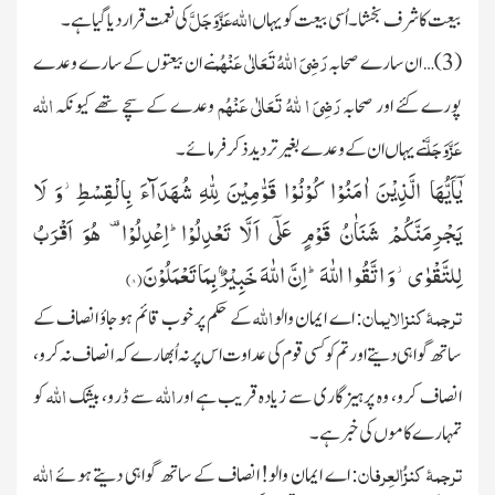
اللہ
عَزَّوَجَلَّ
بیعت کا شرف بخشا ۔اُسی بیعت کو یہاں
کی نعمت قرار دیا گیاہے۔
رَضِیَ اللہُ تَعَالٰی عَنْہُم
(
3
)… ان سارے صحابہ
نے ان بیعتوں کے سارے وعدے
رَضِیَ ا للہُ تَعَالٰی عَنْہُم
اللہ
پورے کئے اور صحابہ
وعدے کے سچے تھے کیونکہ
عَزَّوَجَلَّ
نے یہاں ان کے وعدے بغیر تردید ذکر فرمائے۔
یٰۤاَیُّهَا الَّذِیْنَ اٰمَنُوْا كُوْنُوْا قَوّٰمِیْنَ لِلّٰهِ شُهَدَآءَ بِالْقِسْطِ٘-وَ لَا
یَجْرِمَنَّكُمْ شَنَاٰنُ قَوْمٍ عَلٰۤى اَلَّا تَعْدِلُوْاؕ-اِعْدِلُوْا-
هُوَ اَقْرَبُ
لِلتَّقْوٰى٘-وَ اتَّقُوا اللّٰهَؕ-اِنَّ اللّٰهَ خَبِیْرٌۢ بِمَا تَعْمَلُوْنَ(
۸)
ترجمۂ کنزالایمان
اللہ
: اے ایمان والو
کے حکم پر خوب قائم ہوجاؤ انصاف کے
ساتھ گواہی دیتے اور تم کو کسی قوم کی عداوت
اس پر نہ اُبھارے کہ انصاف نہ کرو،
اللہ
اللہ
انصاف کرو، وہ پرہیزگاری سے زیادہ قریب ہے اور
سے ڈرو، بیشک
کو
تمہارے
کامو ں کی خبر ہے۔
ترجمۂ کنزُالعِرفان
اللہ
:
اے ایمان والو!
انصاف کے ساتھ گواہی دیتے ہوئے