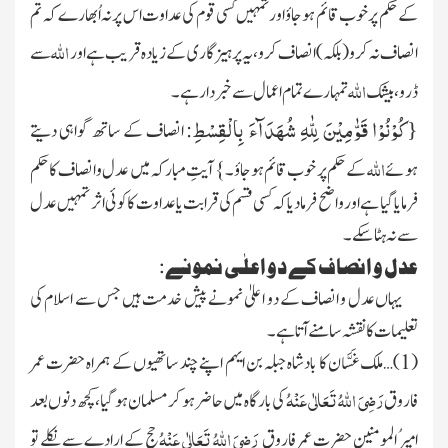
کے حکم پر خوب قائم ہوجاؤ اور تمہیں کسی
قوم کی عداوت اس پر نہ اُبھارے کہ تم
اللہ
انصاف نہ کرو
(بلکہ)
انصاف کرو، یہ پرہیزگاری کے زیادہ قریب ہے اور
سے
اللہ
ڈرو، بیشک
تمہارے تمام اعمال سے خبردار ہے۔
{
كُوْنُوْا قَوّٰمِیْنَ لِلّٰهِ شُهَدَآءَ بِالْقِسْطِ
: انصاف کے ساتھ گواہی دیتے
اللہ
ہوئے
کے حکم پر خوب قائم ہوجاؤ۔} آیتِ مبارکہ میں عدل و انصاف کا حکم
فرمایا گیا ہے اور واضح فرمادیا کہ کسی قسم کی قرابت یا عداوت کا کوئی اثر تمہیں عدل
سے نہ ہٹا سکے۔
عدل و انصاف کے دو اعلٰی نمونے:
یہاں عدل و انصاف کے دو اعلیٰ نمونے پیش خدمت ہیں جس سے اسلام کی
تعلیمات کا نقشہ سامنے آتا ہے۔
(
1
)…ملک غَسَّان کا بادشاہ جبلہ بن ایہم اپنے چند ساتھیوں کے ہمراہ حضرت عمر
رَضِیَ اللہُ تَعَالٰی عَنْہُ
فاروق
کی بارگاہ میں
حاضر ہو کر مسلمان ہو گیا، کچھ دنوں بعد
رَضِیَ اللہُ تَعَالٰی عَنْہُ
امیرُ المومنین حضرت عمر فاروق
حج کے ارادے سے نکلے تو