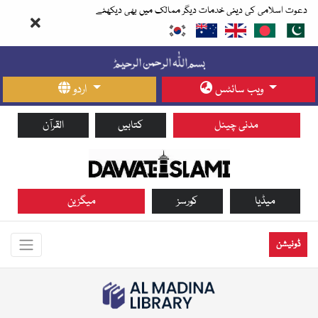
دعوت اسلامی کی دینی خدمات دیگر ممالک میں بھی دیکھئے
ویب سائٹس
اردو
مدنی چینل
کتابیں
القرآن
میڈیا
کورسز
میگزین
ڈونیشن