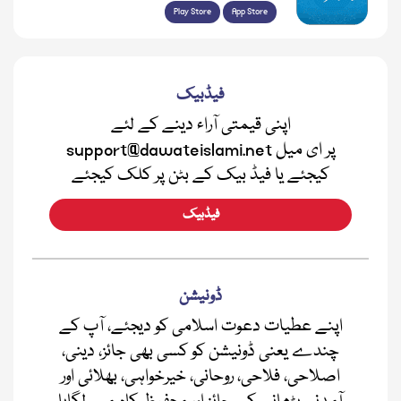
Play Store
App Store
فیڈبیک
اپنی قیمتی آراء دینے کے لئے
support@dawateislami.net پر ای میل
کیجئے یا فیڈ بیک کے بٹن پر کلک کیجئے
فیڈبیک
ڈونیشن
اپنے عطیات دعوت اسلامی کو دیجئے، آپ کے
چندے یعنی ڈونیشن کو کسی بھی جائز، دینی،
اصلاحی، فلاحی، روحانی، خیرخواہی، بھلائی اور