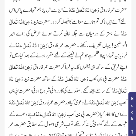
رَضِیَ اللہُ تَعَالٰی عَنْہُ
حضرت عمر فاروق
نے ان سے فرمایا: ہم تمہارے پا س اس
رَضِیَ اللہُ تَعَالٰی
لئے آئے ہیں تاکہ تم ہمارے معاملے کا فیصلہ کر دو۔ حضرت زید
عَنْہُ
نے بستر کے درمیان سے جگہ خالی کرتے ہوئے عرض کی :اے امیر
رَضِیَ ا للہُ تَعَالٰی عَنْہُ
المومنین! یہاں تشریف رکھئے۔ حضرت عمر فاروق
نے
فرمایا:
یہ تمہارا پہلا ظلم ہے جو تم نے فیصلے کے لئے مقرر ہونے کے بعد کیا، میں تو
رَضِیَ اللہُ تَعَالٰی
اپنے فریق کے ساتھ ہی بیٹھوں گا۔ یہ فرما کر حضرت عمر فاروق
عَنْہُ
رَضِیَ اللہُ تَعَالٰی عَنْہُ
رَضِیَ اللہُ
حضرت ابی بن کعب
کے ساتھ حضرت زید
تَعَالٰی عَنْہُ
کے سامنے بیٹھ
گئے۔ مقدمے کی کارروائی شروع ہوئی، حضرت ابی بن
Book Topic
رَضِیَ اللہُ تَعَالٰی عَنْہُ
رَضِیَ اللہُ تَعَالٰی عَنْہُ
کعب
نے دعویٰ کیا اور حضرت عمر فاروق
رَضِیَ اللہُ تَعَالٰی عَنْہُ
نے اس کا انکار کیا
(حضرت ابی بن کعب
اپنے دعوے کے
ثبوت کے
لئے گواہ پیش نہ کر سکے تو اب شرعی اصول
کے مطابق حضرت عمر
رَضِیَ اللہُ تَعَالٰی عَنْہُ
رَضِیَ اللہُ