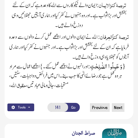
ترجمۂ کنزالایمان
اللہ
: ایمان والے نیکو کاروں سے
کا وعدہ ہے کہ ان کے لئے
بخشش اور بڑا ثواب ہے ۔اور وہ جنہوں
نے کفر کیا اور ہماری آیتیں جھٹلائیں وہی
دوزخ والے ہیں۔
ترجمۂ کنزُالعِرفان
اللہ
:
نے ایمان والوں اور اچھے عمل کرنے والوں سے وعدہ
فرمایا ہے کہ ان کے لئے بخشش اور بڑا ثواب ہے۔اور جنہوں نے کفر کیا اور ہماری
آیتوں کو جھٹلایاوہی دوزخ والے ہیں۔
{
وَ عَمِلُوا الصّٰلِحٰتِ
: اور انہوں نے اچھے عمل کئے۔} اچھے اعمال سے مراد
ہر وہ عمل ہے جو رضائے الہٰی کا سبب بنے۔
اس میں فرائض و واجبات، سنتیں ،
حقوق اللہ
مستحبات، جانی ومالی عبادتیں ،
،
Go
Previous
Next
Tools
صراط الجنان