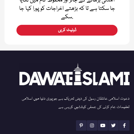
آمدنی بڑھانے کے جائز اور محفوظ کام میں لگایا
جا سکتا ہے تا کہ بڑھتے اخراجات کو پورا کیا جا
سکے.
ڈونیٹ کریں
دعوت اسلامی عاشقان رسول کی دینی تحریک ہے جو پوری دنیا میں اسلامی
تعلیمات عام کرنے کی عملی کوششیں کررہی ہے