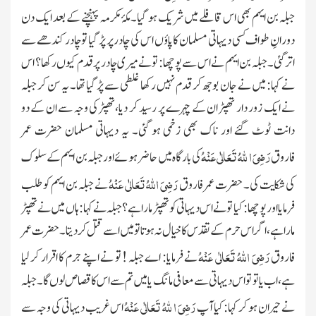
جبلہ بن
ایہم بھی اس قافلے میں شریک ہو گیا۔ مکۂ مکرمہ پہنچنے کے بعد ایک دن
دورانِ طواف کسی دیہاتی مسلمان کا پاؤں اس کی چادر پر پڑ گیا تو چادر کندھے سے
اتر گئی۔ جبلہ بن ایہم نے اس سے پوچھا: تو نے میری چادر پر قدم کیوں رکھا؟ اس
نے کہا: میں نے جان بوجھ کر قدم نہیں رکھا غلطی سے پڑ گیا تھا۔ یہ سن کر جبلہ
نے ایک زور دار تھپڑ ان کے چہرے پر رسید کر دیا،تھپڑ کی وجہ سے ان کے دو
دانت ٹوٹ گئے اور ناک بھی زخمی ہو گئی۔ یہ دیہاتی مسلمان حضرت عمر
رَضِیَ ا للہُ تَعَالٰی عَنْہُ
فاروق
کی بارگاہ میں حاضر ہوئے اور جبلہ
بن ایہم کے سلوک
رَضِیَ اللہُ تَعَالٰی عَنْہُ
کی شکایت کی۔ حضرت عمر فاروق
نے جبلہ
بن ایہم کو طلب
فرمایا اور پوچھا :کیا تو نے اس دیہاتی کو تھپڑ مارا ہے؟ جبلہ نے کہا: ہاں میں نے تھپڑ
مارا ہے، اگر اس حرم کے تقدس کا خیال نہ ہوتا تو میں اسے قتل کر دیتا۔ حضرت عمر
رَضِیَ اللہُ تَعَالٰی عَنْہُ
فاروق
نے فرمایا: اے جبلہ ! تو نے اپنے جرم کا اقرار کر لیا
ہے،
اب یا تو تو اس دیہاتی سے معافی مانگ یا میں تم سے اس کا قصاص لوں گا۔ جبلہ
رَضِیَ ا للہُ تَعَالٰی عَنْہُ
نے حیران ہو کر کہا: کیا آپ
اس غریب دیہاتی کی وجہ سے