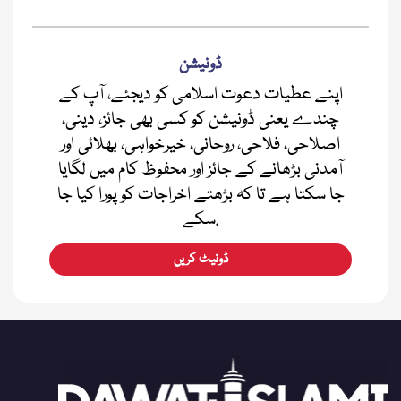
ڈونیشن
اپنے عطیات دعوت اسلامی کو دیجئے، آپ کے
چندے یعنی ڈونیشن کو کسی بھی جائز، دینی،
اصلاحی، فلاحی، روحانی، خیرخواہی، بھلائی اور
آمدنی بڑھانے کے جائز اور محفوظ کام میں لگایا
جا سکتا ہے تا کہ بڑھتے اخراجات کو پورا کیا جا
سکے.
ڈونیٹ کریں