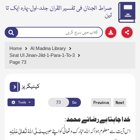
صراط الجنان فی تفسیر القران جلد-اول-پارہ ایک تا
تین
Home
Al Madina Library
Sirat Ul Jinan-Jild-1-Para-1-To-3
Page 73
کیٹیگریز
Go
Previous
Next
Tools
خدا چاہتا ہے رضائے محمد:
اللہ
صَلَّی اللہُ تَعَالٰی عَلَیْہِ
اس آیت سے معلوم ہوا کہ
تبارک وتعالیٰٰ کو اپنے حبیب