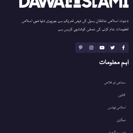
دعوت اسلامی عاشقان رسول کی دینی تحریک ہے جو پوری دنیا میں اسلامی
تعلیمات عام کرنے کی عملی کوششیں کررہی ہے
اہم معلومات
سماجی اور فلاحی
کتابیں
اسلامی ایونٹس
میگزین
دینی سرگرمیاں