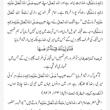
وَاٰلِہٖ وَسَلَّمَ
اللہ تعالٰی
صَلَّی اللہُ تَعَالٰی عَلَیْہِ
کی رضا بہت پسند ہے
اور
اپنے حبیب
وَاٰلِہٖ وَسَلَّمَ
رَحْمَۃُ اللہِ تَعَالٰی
کی رضاکو پورا فرماتا ہے۔ امام فخر الدین رازی
عَلَیْہِ
اللہ تعالٰی
صَلَّی اللہُ تَعَالٰی عَلَیْہِ وَاٰلِہٖ
فرماتے ہیں ’’بے شک
نے اپنے حبیب
وَسَلَّمَ
کی وجہ سے قبلہ تبدیل فرما یا اور اس آیت میں یوں نہیں فرمایا کہ ہم تمہیں
اس قبلہ کی طرف پھیر دیں گے جس میں میری رضا ہے بلکہ یوں ارشاد فرمایا:
فَلَنُوَلِّیَنَّكَ قِبْلَةً تَرْضٰىهَا
ترجمۂ کنزالعرفان
:تو ضرور ہم تمہیں اس قبلہ کی طرف پھیردیں گے جس میں
تمہاری خوشی ہے۔
صَلَّی اللہُ تَعَالٰی عَلَیْہِ وَاٰلِہٖ وَسَلَّمَ
توگویا کہ ارشاد فرمایا: ’’اے حبیب!
، ہر کوئی
میری رضا کا طلبگار ہے اور میں دونوں
جہاں میں تیری رضا چاہتا ہوں۔
تفسیرکبیر، البقرۃ، تحت الآیۃ:
،
)
۲ / ۸۲
۱۴۳
(
رَحْمَۃُاللہِ تَعَالٰی عَلَیْہِ
اعلیٰ حضر ت امام احمد رضا خان
فرماتے ہیں ’’بلاشبہہ حضور