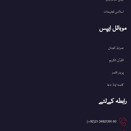
اسلامی تعلیمات
موبائل ایپس
صراط الجنان
القرآن الکریم
پریئر ٹائمز
کلمہ اینڈ دعا
رابطہ کےلئے
21-34921391-93(92+)