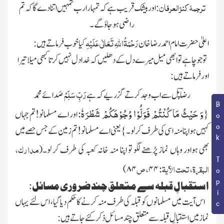
ترجمۂ کنزالعرفان
: اور بیشک قریب ہے کہ تمہارا رب تمہیں اتنا دے گا کہ تم
راضی ہوجاؤ گے۔
رَحْمَۃُاللہِ تَعَالٰی عَلَیْہِ
اعلیٰ حضرت امام احمد رضا خان
کیا خوب فرماتے ہیں :
تو جو چاہے تو ابھی میل میرے دل کے دھلیں کہ خدا دل نہیں کرتا کبھی میلا تیرا
اور فرماتے ہیں :
رَبِّ سَلِّمْ
رضاؔ پل سے اب وجد کرتے گزریے کہ ہے
صَدائے محمد
Book Topic
وَ حَیْثُ مَا كُنْتُمْ فَوَلُّوْا وُجُوْهَكُمْ شَطْرَهٗ
:
{
اور اے مسلمانو!تم جہاں
کہیں ہواپنا منہ اسی کی طرف کرلو۔}یعنی اے مسلمانو! تم زمین کے جس حصے میں
مدارک،
بھی ہواور وہاں نماز پڑھنے لگو تو اپنا منہ خانہ کعبہ کی طرف کر لو۔
(
البقرۃ، تحت الآیۃ:
، ص
)
۸۴
۴۴
استقبالِ قبلہ سے متعلق چند ضروری مسائل:
اس آیت میں مسلمانوں کو قبلہ کی طرف منہ کرنے کا حکم دیاگیا، اس لئے یہاں
نماز میں استقبالِ قبلہ سے متعلق چند مسائل ذکر کئے جاتے ہیں :