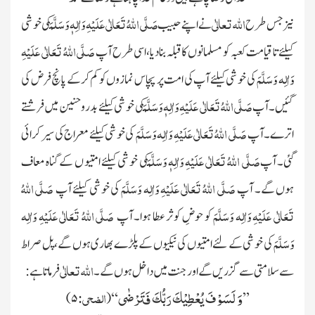
اللہ تعالٰی
صَلَّی اللہُ تَعَالٰی عَلَیْہِ وَاٰلِہٖ وَسَلَّمَ
نیز جس طرح
نے اپنے حبیب
کی خوشی
صَلَّی اللہُ تَعَالٰی عَلَیْہِ
کیلئے تا قیامت کعبہ کو مسلمانوں کا
قبلہ بنادیا،اسی طرح آپ
وَاٰلِہ وَسَلَّمَ
کی خوشی کیلئے آپ کی امت پر پچاس نمازوں کو کم کرکے پانچ فرض کی
صَلَّی اللہُ تَعَالٰی عَلَیْہِ وَاٰلِہٖ وَسَلَّمَ
گئیں۔ آپ
کی خوشی کیلئے بدر و حنین میں فرشتے
صَلَّی اللہُ تَعَالٰی عَلَیْہِ وَاٰلِہ وَسَلَّمَ
اترے۔ آپ
کی خوشی کیلئے معراج کی سیر کرائی
صَلَّی اللہُ تَعَالٰی عَلَیْہِ وَاٰلِہٖ وَسَلَّمَ
گئی۔ آپ
کی خوشی کیلئے امتیو ں کے گناہ معاف
صَلَّی اللہُ تَعَالٰی عَلَیْہِ وَاٰلِہ وَسَلَّمَ
صَلَّی اللہُ
ہوں گے۔ آپ
کی خوشی کیلئے آپ
تَعَالٰی عَلَیْہِ وَاٰلِہ وَسَلَّمَ
صَلَّی اللہُ تَعَالٰی عَلَیْہِ وَاٰلِہ
کو حوضِ کوثر عطا ہوا۔ آپ
وَسَلَّمَ
کی خوشی کے لئے امتیوں کی نیکیوں کے پلڑے بھاری ہوں گے، پل صراط
اللہ تعالٰی
سے سلامتی سے گزریں گے اور جنت میں داخل ہوں گے۔
فرماتا ہے:
وَ لَسَوْفَ یُعْطِیْكَ رَبُّكَ فَتَرْضٰى
الضحی:
)
۵
(
‘‘
’’