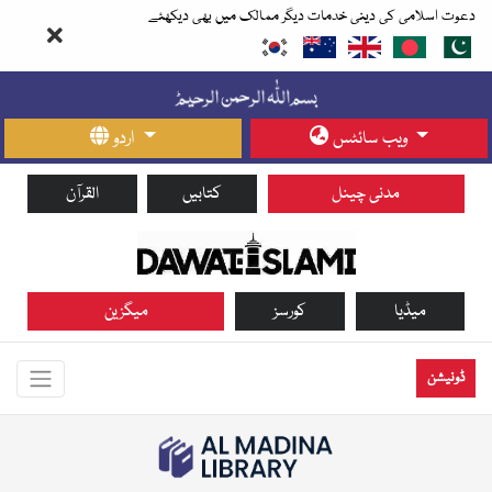
دعوت اسلامی کی دینی خدمات دیگر ممالک میں بھی دیکھئے
ویب سائٹس
اردو
مدنی چینل
کتابیں
القرآن
میڈیا
کورسز
میگزین
ڈونیشن