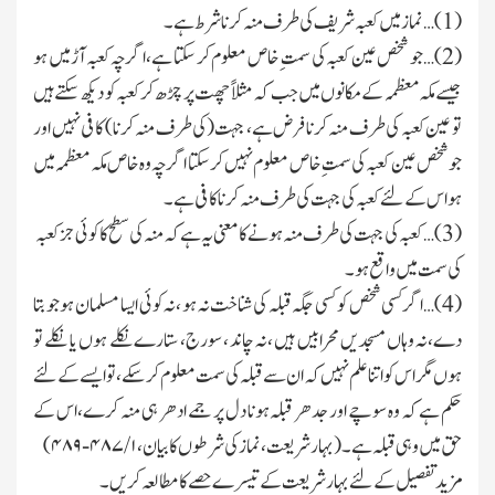
(
1
) … نما زمیں کعبہ شریف کی طرف منہ کرنا شرط ہے۔
(
2
)…جو شخص عین کعبہ کی سمت ِ خاص معلوم کر سکتا ہے،اگرچہ کعبہ آڑ میں ہو
جیسے مکہ معظمہ کے مکانوں میں جب کہ مثلاً چھت پر چڑھ کر کعبہ کو دیکھ سکتے ہیں
تو عین کعبہ کی طرف منہ کرنا فرض ہے، جہت
(کی طرف منہ کرنا)
کافی نہیں اور
جو شخص عین کعبہ کی سمت ِخاص معلوم نہیں کر سکتا اگرچہ وہ خاص مکہ معظمہ میں
ہواس کے لئے کعبہ کی جہت کی طرف منہ
کرنا کافی ہے۔
(
3
) …کعبہ کی جہت کی طرف منہ ہونے کا معنی یہ ہے کہ منہ کی سطح کا کوئی جز کعبہ
کی سمت میں واقع ہو ۔
(
4
)…اگر کسی شخص کو کسی جگہ قبلہ کی شناخت نہ ہو ،نہ کوئی ایسا مسلمان ہو جو بتا
دے،نہ وہاں مسجدیں محرابیں ہیں ،نہ چاند ، سورج،
ستارے نکلے ہوں یا نکلے تو
ہوں مگر اس کو اتنا علم نہیں کہ ان سے قبلہ کی سمت معلوم کر سکے،تو ایسے کے لئے
حکم ہے کہ وہ
سوچے اور جدھر قبلہ ہونا دل پر جمے ادھر ہی منہ کرے،اس کے
حق میں وہی قبلہ ہے۔
(بہار شریعت، نماز کی شرطوں کا بیان،
۱ / ۴۸۷-۴۸۹
)
مزید تفصیل کے لئے بہار شریعت کے تیسرے حصے کا مطالعہ کریں۔