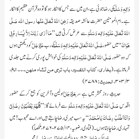
وَاٰلِہٖ وَسَلَّمَ
کی رضاجوئی ہے، ان میں سے جس کا انکار ہو گا تو وہ قرآن عظیم کا انکار
رَضِیَ اللہُ تَعَالٰی عَنْہا
رسول اللہ
صَلَّی
ہے۔ ام المومنین حضرت عائشہ صدیقہ
اللہُ تَعَالٰی عَلَیْہِ وَاٰلِہ وَسَلَّمَ
مَا اُرٰی رَبَّکَ اِلاَّ یُسَارِعُ فِی
سے عرض کرتی ہیں ’’
ہَوَاکَ
صَلَّی اللہُ تَعَالٰی عَلَیْہِ وَاٰلِہٖ وَسَلَّمَ
عَزَّوَجَلَّ
‘‘ میں حضور
کے رب
کو دیکھتی ہوں
صَلَّی اللہُ تَعَالٰی عَلَیْہِ وَاٰلِہ وَسَلَّمَ
کہ وہ حضور
کی خواہش پوری کرنے میں جلدی
بخاری، کتاب التفسیر، باب ترجی من تشاء منہن
الخ،
فرماتا ہے۔
(
۔۔۔
، الحدیث:
)
۴۷۸۸
۳۰۳
۳ /
عَزَّوَجَلَّ
حدیثِ روز محشر میں ہے ،رب
اولین وآخرین کو جمع کرکے حضور
صَلَّی اللہُ تَعَالٰی عَلَیْہِ وَاٰلِہ وَسَلَّمَ
کُلُّھُمْ یَطْلُبُوْنَ رِضَائِیْ
اقدس
سے فرمائے گا:’’
وَاَنَااَطْلُبُ رِضَاکَ یَامُحَمَّدْ
‘‘ یہ سب میری رضاچاہتے ہیں اور اے محبوب! میں
تمہاری رضا چاہتا ہوں۔
(فتاوی رضویہ،
۱۴ / ۲۷۵-۲۷۶
، ملخصاً)
خدا کی رضا چاہتے ہیں دو عالم خدا چاہتا ہے رضائے محمد