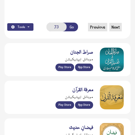
Go
Previous
Next
Tools
صراط الجنان
موبائل ایپلیکیشن
Play Store
App Store
معرفۃ القرآن
موبائل ایپلیکیشن
Play Store
App Store
فیضانِ حدیث
موبائل ایپلیکیشن