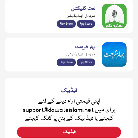
نعت کلیکشن
موبائل ایپلیکیشن
Play Store
App Store
بہار شریعت
موبائل ایپلیکیشن
Play Store
App Store
فیڈبیک
اپنی قیمتی آراء دینے کے لئے
support@dawateislami.net پر ای میل
کیجئے یا فیڈ بیک کے بٹن پر کلک کیجئے
فیڈبیک