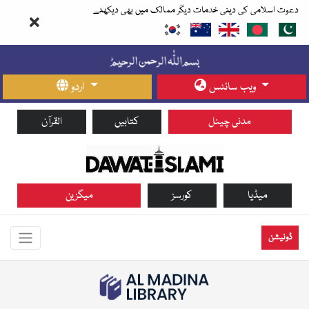
دعوت اسلامی کی دینی خدمات دیگر ممالک میں بھی دیکھئے
ویب سائٹس
اردو
مدنی چینل
کتابیں
القرآن
میڈیا
کورسز
میگزین
ڈونیشن