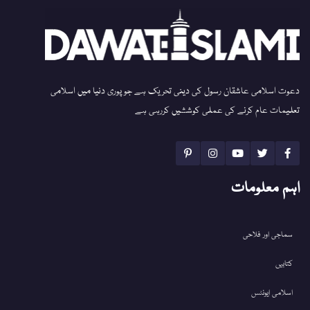
دعوت اسلامی عاشقان رسول کی دینی تحریک ہے جو پوری دنیا میں اسلامی
تعلیمات عام کرنے کی عملی کوششیں کررہی ہے
اہم معلومات
سماجی اور فلاحی
کتابیں
اسلامی ایونٹس