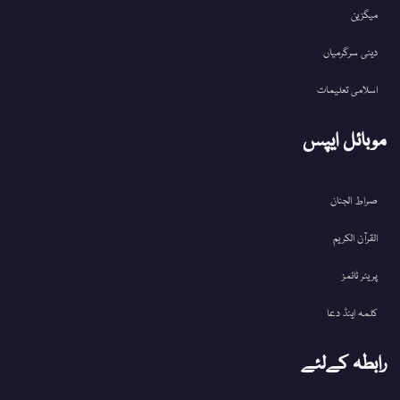
میگزین
دینی سرگرمیاں
اسلامی تعلیمات
موبائل ایپس
صراط الجنان
القرآن الکریم
پریئر ٹائمز
کلمہ اینڈ دعا
رابطہ کےلئے