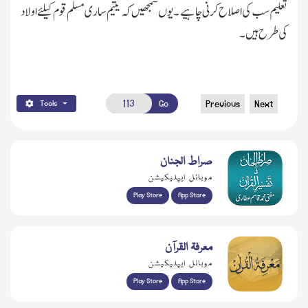
تعلیم سب کی اصلاح کرنی چاہیے ۔ یوں سمجھیں کہ یتیم ساری مسلم قوم کیلئے اولاد
کی طرح ہیں۔
Go
Previous
Next
Tools
صراط الجنان
موبائل ایپلیکیشن
Play Store
App Store
معرفۃ القرآن
موبائل ایپلیکیشن
Play Store
App Store