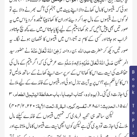
ہوئی کہ یتیموں کا مال کھانے والا اپنے پیٹ میں جہنم کی آگ بھرنے والا ہے تو
لوگوں نے یتیموں کے مال جدا کر دیئے اور ان کا کھانا پینا علیحدہ کردیا اس میں یہ
صورتیں بھی پیش آئیں کہ جو کھانا یتیم کے لیے پکایاجاتا اس میں سے کچھ بچ جاتا اور
خراب ہوجاتا اور کسی کے کام نہ آتا، اس میں یتیموں کا نقصان ہونے لگا۔ یہ
عبداللہ
رَضِیَ اللہُ تَعَالٰی عَنْہُ
صورتیں دیکھ کر حضرت
بن رواحہ
نے حضور سید
صَلَّی اللہُ تَعَالٰی عَلَیْہِ وَاٰلِہ وَسَلَّمَ
المرسلین
سے عرض کی کہ اگر یتیم کے مال کی
حفاظت کی نیت سے اس کا کھانا اس کے سرپرست اپنے کھانے کے ساتھ ملالیں تو
Book Topic
اس کا کیا حکم ہے؟ اس پر یہ آیت نازل ہوئی اور یتیموں کے فائدے کے لیے ملانے
ابو داود، کتاب الوصایا، باب مخالطۃ الیتیم فی الطعام،
کی اجازت دی گئی۔
(
۳
، الحدیث:
، تفسیر کبیر، البقرۃ، تحت الآیۃ:
،
۴۰۴)
/
۲
۲۲۰
۲۸۷۱
۱۵۷
/
لیکن ساتھ ہی تنبیہ فرمادی کہ تمہیں یتیموں کے فائدے کیلئے مال
ملانے کی اجازت تو دیدی گئی ہے لیکن کون اچھی نیت سے یتیموں کا مال ملاتا ہے اور