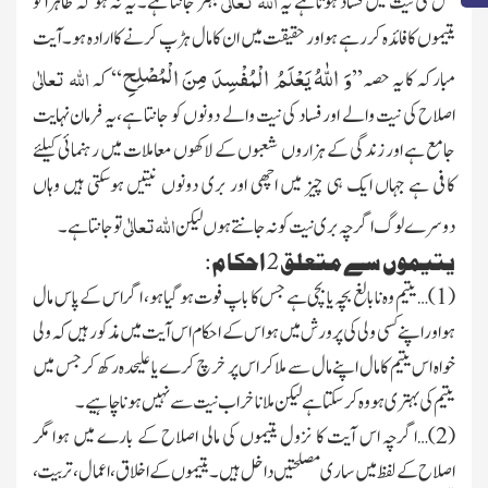
اللہ تعالٰی
کس کی نیت میں فساد ہوتا ہے یہ
بہتر جانتا ہے۔ یہ نہ ہو کہ ظاہراً تو
یتیموں کا فائدہ کررہے ہواور حقیقت میں ان کا مال ہڑپ کرنے کا ارادہ ہو۔آیت
وَ اللّٰهُ یَعْلَمُ الْمُفْسِدَ مِنَ الْمُصْلِحِ
اللہ تعالٰی
مبارکہ کا یہ حصہ
’’
‘‘
کہ
اصلاح کی نیت والے اور فساد کی نیت والے دونوں کو جانتا ہے،یہ فرمان نہایت
جامع ہے اور زندگی کے ہزاروں شعبوں کے لاکھوں معاملات میں رہنمائی کیلئے
کافی ہے جہاں ایک ہی چیز میں اچھی اور بری دونوں نیتیں ہوسکتی ہیں وہاں
اللہ تعالٰی
دوسرے لوگ اگرچہ بری نیت کو نہ جانتے ہوں لیکن
تو جانتا ہے۔
یتیموں سے متعلق 2 احکام:
(
1
)…یتیم وہ نابالغ بچہ یا بچی ہے جس کا باپ فوت ہو گیا ہو، اگر اس کے پاس مال
ہواور اپنے کسی ولی کی پرورش میں ہواس کے احکام اس آیت میں مذکور ہیں کہ ولی
خواہ اس یتیم کا مال اپنے مال سے ملا کر اس پر خرچ کرے یا علیحدہ رکھ کر جس میں
یتیم کی بہتری ہو وہ کرسکتا ہے لیکن ملانا خراب نیت سے نہیں ہونا چاہیے۔
(
2
)…اگرچہ اس آیت کا نزول یتیموں کی مالی اصلاح کے بارے میں ہوا مگر
اصلاح کے لفظ میں ساری مصلحتیں داخل
ہیں۔ یتیموں کے اخلاق، اعمال ،تربیت،