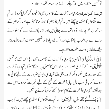
اللہ
تو تمہیں مشقت میں ڈالتا، بیشک
زبردست حکمت والا ہے۔
ترجمۂ کنزالعرفان
: دنیااور آخرت کے کاموں میں
(غوروفکر کرلیاکرو)
اور تم
سے یتیموں کا مسئلہ پوچھتے ہیں۔تم فرماؤ: ان کا بھلا کرنا بہتر ہے اور اگر ان کے
اللہ
ساتھ اپنا خرچہ ملالو تو وہ تمہارے بھائی ہیں اور
بگاڑنے والے کو سنوارنے
اللہ
والے سے جداخوب جانتا ہے اور اگر
چاہتا تو تمہیں مشقت میں ڈال دیتا۔
اللہ
بیشک
زبردست حکمت والا ہے۔
فِی الدُّنْیَا وَ الْاٰخِرَةِ
{
: دنیا و آخرت کے کاموں میں۔}
اس حصے کا تعلق
پچھلی آیت کے آخری جملے سے ہے اور اس کا معنٰی یہ بنے گا ’’ تا کہ تم دنیا و آخرت
کے معاملے میں غور و فکر کرو۔ یعنی جتنا تمہاری دنیوی ضرورت کے لیے کافی ہو
وہ لے کر باقی سب مال اپنی آخرت کے نفع کے لیے خیرات کردو ۔ اس سے
جداگانہ بھی دنیا و آخرت کے کام سوچ سمجھ کر ہی کرنے چاہئیں۔
وَ یَسْــٴَـلُوْنَكَ عَنِ الْیَتٰمٰى
{
: اور تم سے یتیموں کا مسئلہ پوچھتے ہیں۔} جب
اِنَّ الَّذِیْنَ یَاْكُلُوْنَ اَمْوَالَ الْیَتٰمٰى ظُلْمًا
النساء:
یہ آیت:
(
۱۰)
نازل