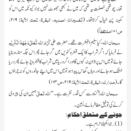
تھا۔ چوتھی خصلت یہ تھی کہ میں نے کبھی جھوٹ نہیں بولا کیونکہ میں اس کو
تفسیرات احمدیہ، البقرۃ، تحت الآیۃ:
،
کمینہ پن خیال کرتاتھا۔
(
۲۱۹
ص
ملتقطاً
)
۱۰۱
سبحان
اللہ
کَرَّمَ اللہ تَعَالٰی وَجْہَہُ الْکَرِیْم
، کیاسلیم الفِطرت تھے۔ حضرت علی
نے فرمایا کہ اگر شراب کا ایک قطرہ کنویں میں گر جائے پھر اس جگہ منارہ بنایا
جائے تو میں اس پر اذان نہ کہوں گااور اگر دریا میں شراب کا قطرہ پڑ جائے پھر دریا
خشک ہوجائے اور وہاں گھاس پیدا ہو تومیں اس میں اپنے جانوروں کو نہ چراؤں
مدارک، البقرۃ، تحت الآیۃ:
، ص
گا۔
(
۲۱۹
۱۱۳)
سبحان
اللہ
اللہ تعالٰی
! گناہ سے کس قدر نفرت ہے۔ ’’
ہمیں ان کی پیروی
کرنے کی توفیق عطا فرمائے، اٰمین۔
جوئے کے متعلق احکام:
(
1
)…جوا کھیلنا حرام ہے۔