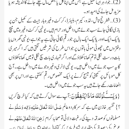
(
2
)…جوا، ہر ایسا کھیل ہے جس میں اپنا کل یا بعض مال چلے جانے کا اندیشہ ہو یا
مزید مل جانے کی امید ہو۔
(
3
) …شطرنج تاش ، لڈو، کیرم، بلیئرڈ، کرکٹ وغیرہ ہار جیت کے کھیل جن پر
بازی لگائی جائے سب جوئے میں داخل اور حرام ہیں۔یونہی کرکٹ وغیرہ میں میچ
یا ایک ایک اوور یا ایک ایک بال پر جو رقم لگائی جاتی ہے یہ جوا ہے، یونہی گھروں یا
دفتروں میں چھوٹی موٹی باتوں پر جو اس طرح کی شرطیں لگتی ہیں کہ اگر میری
بات درست نکلی تو تم کھانا کھلاؤ گے اور اگر تمہاری بات سچ نکلی تو میں کھانا کھلاؤں
گا یہ سب جوئے میں داخل ہیں۔ یونہی لاٹری وغیرہ جوئے میں داخل ہے۔ آج
کل موبائل پرکمپنی کو میسج کرنے پر ایک مخصوص رقم کٹتی ہے اور اس پر بھی
انعامات رکھے جاتے ہیں یہ سب جوئے میں داخل ہیں۔
وَ یَسْــٴَـلُوْنَكَ مَا ذَا یُنْفِقُوْنَ
{
: آپ سے سوال کرتے ہیں کہ کیا خرچ کریں
صَلَّی اللہُ تَعَالٰی عَلَیْہِ وَاٰلِہ وَسَلَّمَ
؟} تفسیر خازن میں ہے کہ سرکارِدوعالم
نے
رَضِیَ اللہُ تَعَالٰی عَنْہُم
مسلمانوں کو صدقہ دینے کی رغبت دلائی تو صحابۂ کرام
نے
عرض کی: صدقہ کی مقدار ارشاد فرمادیں کہ کتنا مال راہِ خدا میں دیا جائے،اس پر یہ