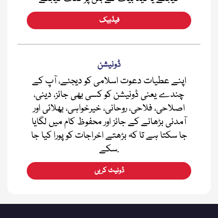
فیڈبیک
ڈونیشن
اپنے عطیات دعوت اسلامی کو دیجئے، آپ کے
چندے یعنی ڈونیشن کو کسی بھی جائز، دینی،
اصلاحی، فلاحی، روحانی، خیرخواہی، بھلائی اور
آمدنی بڑھانے کے جائز اور محفوظ کام میں لگایا
جا سکتا ہے تا کہ بڑھتے اخراجات کو پورا کیا جا
سکے.
ڈونیٹ کریں