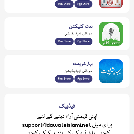
Play Store
App Store
نعت کلیکشن
موبائل ایپلیکیشن
Play Store
App Store
بہار شریعت
موبائل ایپلیکیشن
Play Store
App Store
فیڈبیک
اپنی قیمتی آراء دینے کے لئے
support@dawateislami.net پر ای میل
کیجئے یا فیڈ بیک کے بٹن پر کلک کیجئے