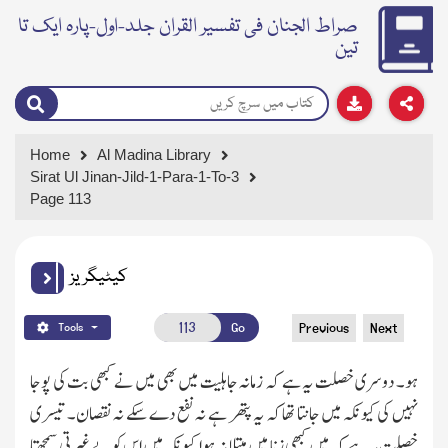
صراط الجنان فی تفسیر القران جلد-اول-پارہ ایک تا
تین
Home
Al Madina Library
Sirat Ul Jinan-Jild-1-Para-1-To-3
Page 113
کیٹیگریز
Go
Previous
Next
Tools
ہو۔ دوسری خصلت یہ ہے کہ زمانہ جاہلیت میں بھی میں نے کبھی بت کی پوجا
نہیں کی کیونکہ
میں جانتا تھا کہ یہ پتھر ہے نہ نفع دے سکے نہ نقصان۔ تیسری
خصلت یہ ہے کہ میں کبھی زنا میں مبتلا نہ ہوا کیونکہ میں اس کو بے غیرتی سمجھتا