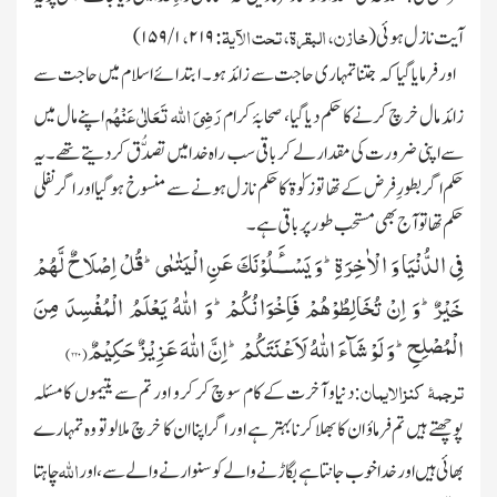
خازن، البقرۃ، تحت الآیۃ:
،
آیت نازل ہوئی
(
۲۱۹
۱
/
۱۵۹)
اور فرمایا گیا کہ جتنا تمہاری حاجت سے زائد ہو ۔ ابتدائے اسلام میں حاجت سے
رَضِیَ
اللہ
تَعَالٰی عَنْہُم
زائد مال خرچ کرنے کا حکم دیا گیا، صحابۂ کرام
اپنے مال میں
سے اپنی ضرورت کی مقدار لے کر باقی سب راہ خدا میں تصدُّق کردیتے تھے۔یہ
حکم اگر بطورِ فرض کے تھا تو زکوٰۃ کا حکم نازل ہونے سے منسوخ ہوگیا اور اگر نفلی
حکم تھا تو آج بھی مستحب طور پر باقی ہے۔
فِی الدُّنْیَا وَ الْاٰخِرَةِؕ-وَ یَسْــٴَـلُوْنَكَ عَنِ الْیَتٰمٰىؕ-قُلْ اِصْلَاحٌ لَّهُمْ
خَیْرٌؕ-وَ اِنْ تُخَالِطُوْهُمْ فَاِخْوَانُكُمْؕ-وَ اللّٰهُ یَعْلَمُ الْمُفْسِدَ مِنَ
الْمُصْلِحِؕ-وَ لَوْ شَآءَ اللّٰهُ لَاَعْنَتَكُمْؕ-اِنَّ اللّٰهَ عَزِیْزٌ حَكِیْمٌ(
۲۲۰)
ترجمۂ کنزالایمان
:دنیاو آخرت کے کام سوچ کر کرو اور تم سے یتیموں کا مسئلہ
پوچھتے ہیں تم فرماؤ ان کا بھلا کرنا بہتر ہے
اور اگر اپنا ان کا خرچ ملالو تو وہ تمہارے
اللہ
بھائی ہیں اور خدا خوب جانتا ہے بگاڑنے والے کو سنوارنے والے سے، اور
چاہتا