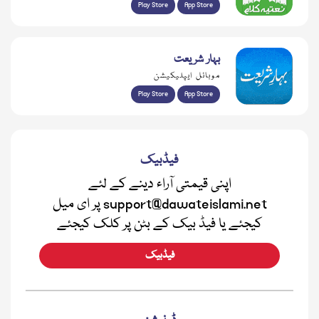
Play Store
App Store
بہار شریعت
موبائل ایپلیکیشن
Play Store
App Store
فیڈبیک
اپنی قیمتی آراء دینے کے لئے
support@dawateislami.net پر ای میل
کیجئے یا فیڈ بیک کے بٹن پر کلک کیجئے
فیڈبیک