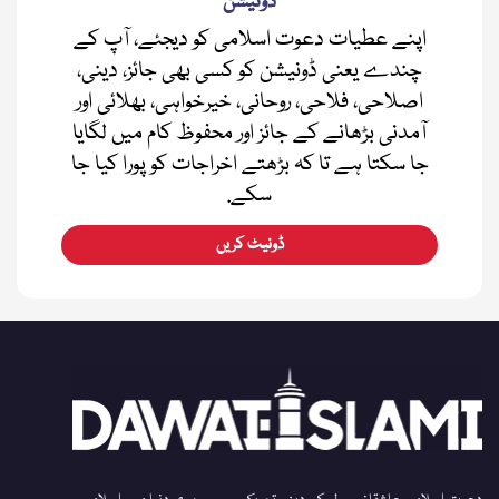
ڈونیشن
اپنے عطیات دعوت اسلامی کو دیجئے، آپ کے
چندے یعنی ڈونیشن کو کسی بھی جائز، دینی،
اصلاحی، فلاحی، روحانی، خیرخواہی، بھلائی اور
آمدنی بڑھانے کے جائز اور محفوظ کام میں لگایا
جا سکتا ہے تا کہ بڑھتے اخراجات کو پورا کیا جا
سکے.
ڈونیٹ کریں