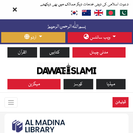
دعوت اسلامی کی دینی خدمات دیگر ممالک میں بھی دیکھئے
ویب سائٹس
اردو
مدنی چینل
کتابیں
القرآن
میڈیا
کورسز
میگزین
ڈونیشن