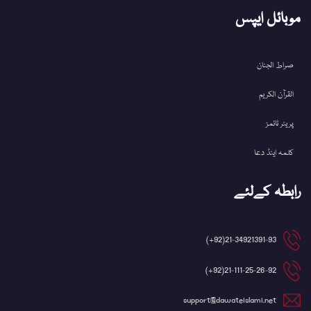
موبائل ایپس
صراط الجنان
القرآن الکریم
پریئر ٹائمز
کلمہ اینڈ دعا
رابطہ کےلئے
21-34921391-93(92+)
21-111-25-26-92(92+)
support@dawateislami.net