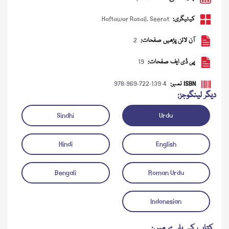
کیٹیگری:
Seerat
,
Haftawar Rasail
آن لائن پڑھیں صفحات:
2
پی ڈی ایف صفحات:
19
ISBN نمبر:
978-969-722-139-4
دیگر لینگوجز:
Sindhi
Urdu
ڈاؤن لوڈ کریں
آڈیو چلائیں
Hindi
English
Bengali
Roman Urdu
Indonesian
کتاب کے بارے میں: