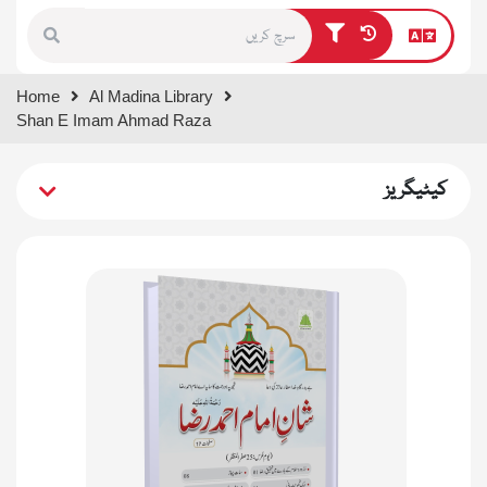
Type 1 or more characters for
Home
Al Madina Library
results.
Shan E Imam Ahmad Raza
کیٹیگریز