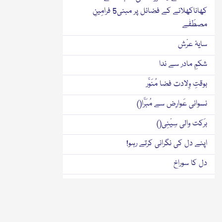
کھاناکھلانے کے فضائل پر مبنی5 فرامِینِ
مصطَفٰے
سایۂ عرْش
شکمِ مادر سے ندا
بوقتِ وِلادت فضا مُنَوَّر
نسوانی عَوارِض سے مُبَرَّا()
برَکت والی سِیْنِی()
اپنے دل کی نگرانی کرتے رہو!
دل کا سوراخ
موت کی یاد میں بھوکی رہنے والی عورت
خاتونِ جنّت کا ذَوقِ عبادت