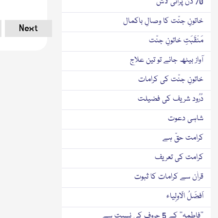
70 دن پُرانی لاش
خاتونِ جنّت کا وصالِ باکمال
Next
مَنْقَبَتِ خاتونِ جنّت
آواز بیٹھ جائے تو تین علاج
خاتونِ جنّت کی کرامات
دُرُود شریف کی فضیلت
شاہی دعوت
کرامت حقّ ہے
کرامت کی تعریف
قراٰن سے کرامات کا ثبوت
اَفضَلُ الَاولِیاء
’’فاطمہ‘‘ کے 5 حروف کی نسبت سے