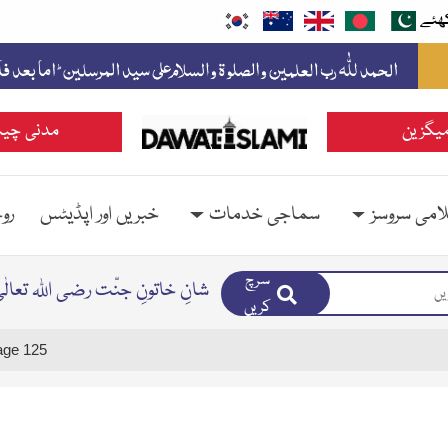
ھئے
یگزین
مدنی چین
امی سروسز
سماجی خدمات
خبریں اور اپڈیٹس
رو
سرچ
شانِ خاتونِ جنّت رضی اللہ تعالٰ
کریں
age 125