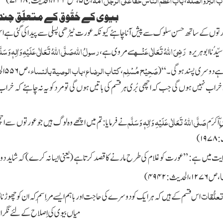
،
،
ج
۵
،ص
۲۴۴
، الحدیث:
۷۴۱۸)
بیوی کے حُقُوق کے متعلِّق چند ا
ورتوں کے ساتھ حسن سلوک سے پیش آنا چاہئے کیونکہ عورت ٹیڑھی پسلی سے پیدا کی گئی ہے ا
رَضِیَ اللہُ تَعَالٰی عَنْـــہ
رسولُ اﷲ
صَلَّی اللہُ تَعَالٰی عَلَیْہِ وَاٰلِہٖ وَسَلّ
سیِّدُنا ابو ہریرہ
سے مروی ہے،
صَحِیْح مُسْلِم
کتاب الرضاع
باب الوصیۃ بالنساء
ہے دوسری پسند ہو گی۔‘‘
(
،
،
،
ص
۵۵۶
ال
ں خراب نہیں ہوں گی جب کہ اچھی بُری ہر قسم کی باتیں ہوں گی تو مرد کو یہ نہ چاہئے کہ خ
صَلَّی اللہُ تَعَالٰی عَلَیْہِ وَاٰلِہٖ وَسَلَّم
ِّ اَکرَم
نے فرمایا: تم میں اچھے وہ لوگ ہیں جو عورتوں سے ا
:
۱۹۷۸)
یت میں ہے: ’’عورت کو غلام کی طرح مارنے کا قصد کرتا ہے
(یعنی ایسا نہ کرے)
کہ شاید د
،
ص
۱۲۷۶
، الحدیث:
۴۹۴۲)
علُّقات
اس قسم کے ہیں کہ ہر ایک کو دوسرے کی حاجت اور باہم ایسے مَراسِم کہ ان کو چھوڑنا د
میاں بیوی کی اِصلاح کے لئے نگران