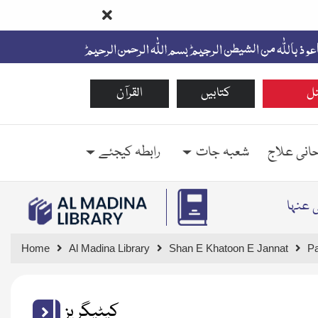
ل
کتابیں
القرآن
حانی علاج
شعبہ جات
رابطہ کیجئے
ی عنہا
Home
Al Madina Library
Shan E Khatoon E Jannat
P
کیٹیگریز