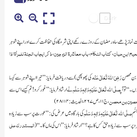
 نماز پڑھے،ماہ رمضان کے روزے رکھے اپنی شرمگاہ کی حفاظت کرے اور اپنے شوہر
حیح ابن حبان
کتاب النکاح
باب معاشرۃ الزوجین
ذکر ایجاب الجنۃ للمرأۃ اذا
،
،
،
رَضِیَ اللہُ تَعَالٰی عَنْہ
ن بن محصن
کی پھوپھی)
سے دریافت فرمایا: ’’تیر ااپنے شوہر سے کیسا
صلَّی اللہ تَعَالٰی عَلَیْہِ وَاٰلِہٖ وَسَلَّم
 ۔‘‘تو آپ
نے ارشاد فرمایا: ’’غور کرو!تم کیسے اس سے
حصین بن محصن
،
ج
۱۱
، ص
۲۶۷
، الحدیث:
۲۸۱۱۴)
صلَّی اللہ تَعَالٰی عَلَیْہِ وَاٰلِہٖ وَسَلَّم
َّم
کی بارگاہ میں عرض کی: ’’عورت پر سب سے زیادہ
المستدرک علی
د پر سب سے زیادہ حق کس کا ہے؟ ‘‘ ارشاد فرمایا: ’’اس کی ماں کا۔‘‘
(