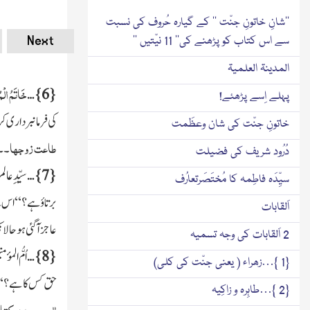
’’شانِ خاتونِ جنّت ‘‘ کے گیارہ حُروف کی نسبت
Next
سے اس کتاب کو پڑھنے کی’’ 11 نیّتیں ‘‘
المدینۃ العلمیۃ
خَاتَمُ الْ
…
}
6
{
پہلے اِسے پڑھئے!
کی فرمانبرداری
خاتونِ جنّت کی شان وعظَمت
طاعت زوجھا
۔۔
دُرُود شریف کی فضیلت
{
7
}
…
سیِّدِعالَم 
سیِّدَہ فاطِمہ کا مُختَصَرتعارُف
برتاؤ ہے؟‘‘ اس 
اَلقابات
عاجز آگئی ہو حال
2 اَلقابات کی وجہ تسمیہ
{
8
}
…
اُمُّ الم
{1 }…زھراء ( یعنی جنّت کی کلی)
حق کس کا ہے؟‘‘ تو
{2 }…طاہِرہ و زاکِیہ
الصحیحین
کتا 