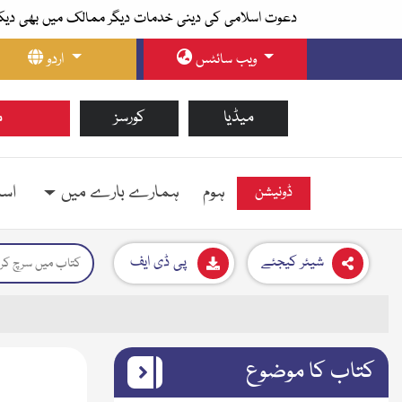
دعوت اسلامی کی دینی خدمات دیگر ممالک میں بھی دیک
ویب سائٹس
اردو
میڈیا
کورسز
م
ہوم
ہمارے بارے میں
اسل
ڈونیشن
شیئر کیجئے
پی ڈی ایف
کتاب کا موضوع