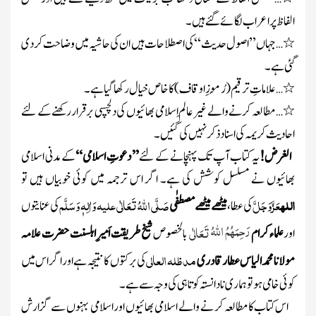
الفاظ پر اعراب لگائے گئے ہیں۔
٭…جہاں ’’اصول حدیث ‘‘کی اصطلاحات ہیں ان کی حاشیہ میں وضاحت کردی
گئی ہے۔
٭…علاماتِ ترقیم
(رُمُوزِاوقاف)
کاخاص خیال رکھا گیاہے ۔
٭…مطالعہ کرنے والے غیرعالِم اسلامی بھائیوں کی دلچسپی برقراررکھنے کے لئے
احادیث کریمہ کی اسنادذکرنہیں کی گئیں۔
الغرض!
یہ کتاب آپ تک پہنچانے کے لئے
’’
دعوتِ اسلامی‘‘
کے مدنی اسلامی
بھائیوں نے مسلسل کوشش کی ہے۔ اگر اس ترجمہ میں کوئی خوبیاں ہیں تو
اللہ
عَزَّوَجَلَّ
صَلَّی اللہُ تَعَالٰی علیہ وَاٰلِہٖ وَسَلَّم
کی عطا ،
میٹھے میٹھے مصطفٰی
کی عنایتوں
رَحِمَہُمُ اللہُ
تَعَالٰی
اور
علماء کرام
بالخصوص
شیخ طریقت اَمیرِاہلسنت حضرت علامہ
مدظلہ العالی
مولانامحمدالیاس عطارقادری
کی برکتوں کا نتیجہ ہے اوراگر اس میں
کوئی خامی ہو تو ہماری نادانستہ کوتاہی کی وجہ سے ہے۔
اس کتاب کامطالعہ کر نے والے اسلامی بھائیوں اور اسلامی بہنوں سے گزارش