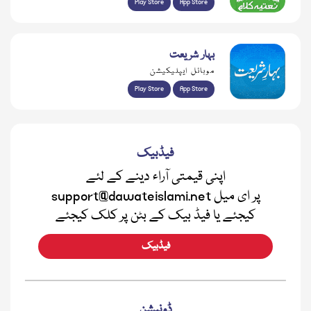
Play Store
App Store
بہار شریعت
موبائل ایپلیکیشن
Play Store
App Store
فیڈبیک
اپنی قیمتی آراء دینے کے لئے
support@dawateislami.net پر ای میل
کیجئے یا فیڈ بیک کے بٹن پر کلک کیجئے
فیڈبیک
ڈونیشن