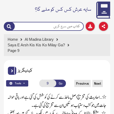
سایہ عرش کس کس کو ملے گا؟
Home
Al Madina Library
Saya E Arsh Kis Kis Ko Milay Ga?
Page 9
کیٹیگریز
Go
Previous
Next
Tools
٭…احادیث کی تخریج اصل ماخذسے کرنے کی کوشش کی گئی ہے اورباقی حوالہ
جات میں جوکتب دستیاب ہوسکیں ان سے تخریج کی گئی ہے۔
٭… مشکل الفاظ کے معانی ومطالب بریکٹ میں لکھ دئیے گئے ہیں اوربعض