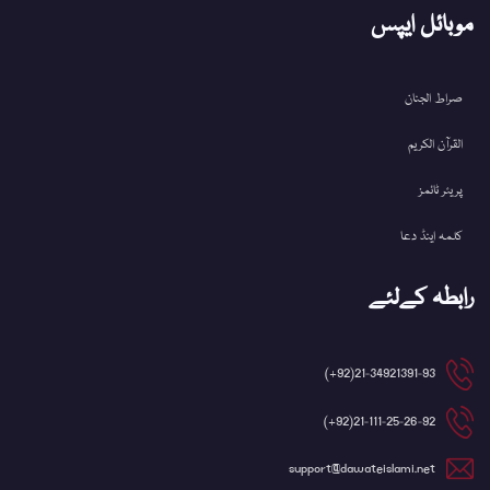
موبائل ایپس
صراط الجنان
القرآن الکریم
پریئر ٹائمز
کلمہ اینڈ دعا
رابطہ کےلئے
21-34921391-93(92+)
21-111-25-26-92(92+)
support@dawateislami.net