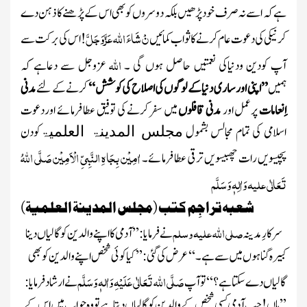
ہے کہ اسے نہ صرف خود پڑھیں بلکہ دوسروں کوبھی اس کے پڑھنے کا ذہن دے
نْ شَاءَ اللہ عَزَّوَجَلَّ
!
کرنیکی کی دعوت عام کرنے کا ثواب کمائیں
اس کی برکت سے
اللہ
آپ کودین ودنیاکی نعمتیں حاصل ہوں گی ۔
عزوجل
سے
دعاہے کہ
ہمیں
’’اپنی اور ساری دنیا کے لوگوں کی اصلاح کی کوشش‘‘
کرنے کے لئے
مدنی
اِنعامات
پرعمل اور
مدنی قافلوں
میں سفرکرنے کی توفیق عطا فرمائے اوردعوت
اسلامی کی تمام مجالس بشمول
کودن
مجلس المدینۃ العلمیۃ
اٰمِیْن بِجَاہِ النَّبِیِّ الْاَمِیْن
صَلَّی اللہُ
پچیسویں رات چھبیسویں ترقی عطا فرمائے۔
تَعَالٰی علیہ وَاٰلِہٖ وَسَلَّم
شعبہ تراجِم کتب (مجلس المدینۃ العلمیۃ)
صلی اللہ علیہ وسلم
سرکارِمدینہ
نے فرمایا : ’’آدمی کا اپنے والدین کو گالیاں دینا
کبیرہ گناہوں میں سے ہے۔ ‘‘ عرض کی گئی : ’’کیا کوئی شخص اپنے والدین کو بھی
صَلَّی اللہ تَعَالٰی عَلَیْہِ وَاٰلہٖ وَسَلَّم
گالیاں دے سکتاہے؟‘‘ تو آپ
نے ارشاد فرمایا :
’’ہاں! جب آدمی کسی شخص کے والدین کو گالیاں دیتا ہے تو وہ جواب میں اس کے