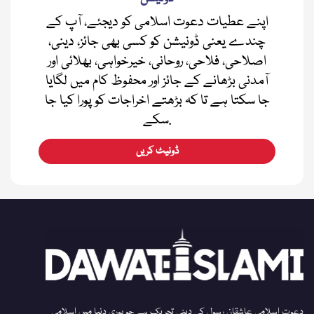
اپنے عطیات دعوت اسلامی کو دیجئے، آپ کے
چندے یعنی ڈونیشن کو کسی بھی جائز، دینی،
اصلاحی، فلاحی، روحانی، خیرخواہی، بھلائی اور
آمدنی بڑھانے کے جائز اور محفوظ کام میں لگایا
جا سکتا ہے تا کہ بڑھتے اخراجات کو پورا کیا جا
سکے.
ڈونیٹ کریں
دعوت اسلامی عاشقان رسول کی دینی تحریک ہے جو پوری دنیا میں اسلامی