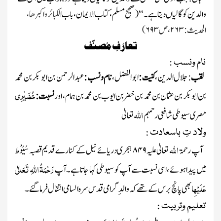
والدین کو گالیاں دیتاہے۔ ‘‘
(صحیح مسلم ، کتاب الایمان ، با ب
الکبائرواکبرھا ،
الحدیث :
۲۶۳
، ص
۶۹۳)
تعارُفِ مُصنّف
نام ونسب :
لقب
: جلال الدین ،
کنیت :
ابو الفضل ،
نام ونسب :
عبد الرحمن بن ابو بکر بن محمد
خُضَیْرِی
بن ابو بکر بن عثمان بن محمد بن خضر بن ایوب بن محمد بن ہمام ، اور
نسبت :
اللہ
مصری سیوطی شافعی
رحمہم
تعالیٰ
ولاد تِ باسعادت :
اللہ
آپ
رحمۃ
تعالیٰ علیہ
۸۴۹
ہجری دریائے نیل کے کنارے قدیم قصبہ سُیُوْط
رَحْمَۃُ اللہِ تَعَالٰی
میں پیدا ہوئے ، اسی نسبت سے آپ کو سیوطی کہا جاتاہے۔ آپ
عَلَیْہِ
ابھی پانچ برس کے تھے کہ والدِگرامی
قدس سرہ السامی
انتقال فرماگئے ۔
تعلیم وتربیت :