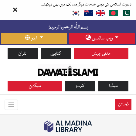
دعوت اسلامی کی دینی خدمات دیگر ممالک میں بھی دیکھئے
ویب سائٹس
اردو
مدنی چینل
کتابیں
القرآن
میڈیا
کورسز
میگزین
ڈونیشن