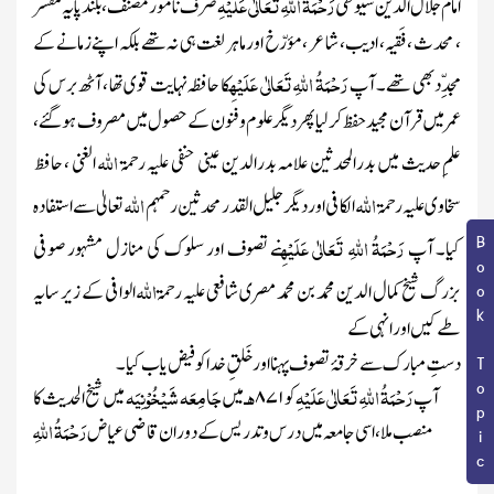
رَحْمَۃُ اللہِ تَعَالٰی عَلَیْہِ
امام جلال الدین سیوطی
صرف نامور مصنف ، بلند پایہ مفسر
، محد ث ، فَقیہ ، ادیب ، شاعر ، مؤرّخ اورماہر لغت ہی نہ تھے بلکہ اپنے زمانے کے
رَحْمَۃُ اللہِ تَعَالٰی عَلَیْہِ
مجدِّدبھی تھے ۔ آپ
کا حافظہ نہایت قوی تھا ، آٹھ برس کی
عمرمیں قرآن مجیدحفظ کرلیاپھردیگر علوم وفنون کے حصول میں مصروف ہوگئے ،
اللہ
علمِ حدیث میں بدرالمحدثین علامہ بدرالدین عینی حنفی
علیہ رحمۃ
الغنی ،
حافظ
اللہ
اللہ
سخاوی
علیہ رحمۃ
الکافی
اور دیگرجلیل القدر محدثین
رحمہم
تعالیٰ
سے استفادہ
رَحْمَۃُ اللہِ تَعَالٰی عَلَیْہِ
Book Topic
کیا۔ آپ
نے تصوف اور سلوک کی منازل مشہور صوفی
اللہ
بزرگ شیخ کمال الدین محمد بن محمد مصری شافعی
علیہ رحمۃ
الوافی
کے زیر سایہ
طے کیں اورانہی کے
دستِ مبارک سے خرقۂ تصوف پہنا او ر خَلقِ خدا کو فیض یاب کیا۔
رَحْمَۃُ اللہِ تَعَالٰی عَلَیْہِ
ہـ
جَامِعَہ شَیْخُوْنِیَہ
آپ
کو
۸۷۱
میں
میں شیخ الحدیث کا
رَحْمَۃُ اللہِ
منصب ملا ، اسی جامعہ میں درس وتدریس کے دوران قاضی عیاض