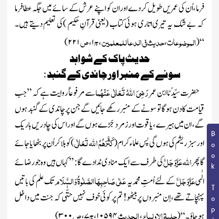
فرما ، اُن کی عمریں طویل کردے اور ان کو اپنے عرش کے سائے میں جگہ عطافرما
کہ بے شک یہ تیری اتاری ہوئی کتاب
(یعنی قرآنِ حکیم )
کی تعلیم دیتے ہیں۔
الموضوعات
حدیث فی الدعا للمعلمین
ج
ص
۲۲۱)
،
۱
،
،
(
‘‘
حدیث پاک کے شواہد
سونے کے منبراورچاندی کے گنبد :
رَضِیَ اللہُ تَعَالٰی عَنْہُم
حضرت سیِّدُنا ابن عمر
ا
سے مرفوعاً روایت ہے کہ ’’جب
قیامت کا دن ہوگا تو سونے کے منبر رکھے جائیں گے جن پر چاندی کے گنبد ہوں
گے ، ان میں ہیرے ، یاقوت اور زمرد جَڑے ہوں گے اور اس کی چادریں باریک
Book Topic
کَثَّرَھُمُ اللہ تَعَالٰی
اورسبز ریشم کی ہوں گی پس علماء کرام
(
)
کو بلا کر اُن پر بٹھایا جائے
اللہ
عَزَّوَجَلَّ
گا پھر
کی طرف سے ایک منادی ندادے گا : ’’کہاں ہیں وہ جورضائے
عَزَّوَجَلَّ
عَلٰی صَاحِبِھَاالصَّلٰوۃُ وَالسَّلَام
الٰہی
کے لئے اُمتِ محمدیہ
تک علم کی باتیں
پہنچاتے تھے ، اِن منبروں پر بیٹھو! تم پر کوئی خوف نہیں حتّٰی کہ جنت میں داخل
حلیۃ الاولیاء
الحدیث
ج
ص
ہوجاؤ۔ ‘‘
(
،
۱۰۵۹۴
،
۷
،
۳۰۰)