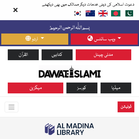
دعوت اسلامی کی دینی خدمات دیگر ممالک میں بھی دیکھئے
ویب سائٹس
اردو
مدنی چینل
کتابیں
القرآن
میڈیا
کورسز
میگزین
ڈونیشن