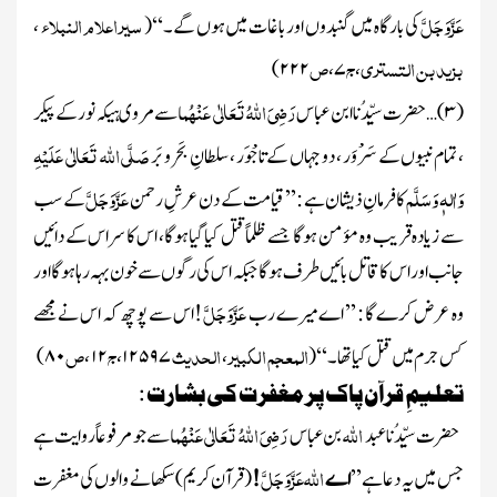
عَزَّوَجَلَّ
سیر اعلام النبلاء
کی بارگاہ میں گنبدوں اور باغات میں ہوں گے۔ ‘‘
(
،
بزید بن التستری
ج
ص
۲۲۲)
،
۷
،
رَضِیَ اللہُ تَعَالٰی عَنْہُم
(
۳)…
حضرت سیِّدُنا ابن عباس
ا
سے مروی ہیکہ نور کے پیکر
صَلَّی اللہ تَعَالٰی عَلَیْہِ
، تمام نبیوں کے سَرْوَر ، دو جہاں کے تاجْوَر ، سلطانِ بَحرو بَر
وَاٰلہٖ وَسَلَّم
عَزَّوَجَلَّ
کافرمانِ ذیشان ہے : ’’ قیامت کے دن عرشِ رحمن
کے سب
سے زیادہ قریب وہ مؤمن ہوگا جسے ظلماًقتل کیاگیاہوگا ، اس کا سراس کے دائیں
جانب اور اس کا قاتل بائیں طرف ہوگاجبکہ اس کی رگوں سے خون بہہ رہاہو گااور
عَزَّوَجَلَّ
وہ عرض کرے گا : ’’ اے میرے رب
!اس سے پوچھ کہ اس نے مجھے
المعجم الکبیر
الحدیث
ج
ص
کس جرم میں قتل کیاتھا۔ ‘‘
(
،
۱۲۵۹۷
،
۱۲
،
۸۰)
تعلیمِ قرآن پاک پر مغفرت کی بشارت :
اللہ
رَضِیَ اللہُ تَعَالٰی عَنْہُم
حضرت سیِّدُنا عبد
بن عباس
ا
سے جو مرفوعاًروایت ہے
اللہ
عَزَّوَجَلَّ
جس میں یہ دعاہے ’’
اے
!
(قرآن کریم)
سکھانے والوں کی مغفرت