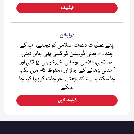
فیڈبیک
ڈونیشن
اپنے عطیات دعوت اسلامی کو دیجئے، آپ کے
چندے یعنی ڈونیشن کو کسی بھی جائز، دینی،
اصلاحی، فلاحی، روحانی، خیرخواہی، بھلائی اور
آمدنی بڑھانے کے جائز اور محفوظ کام میں لگایا
جا سکتا ہے تا کہ بڑھتے اخراجات کو پورا کیا جا
سکے.
ڈونیٹ کریں