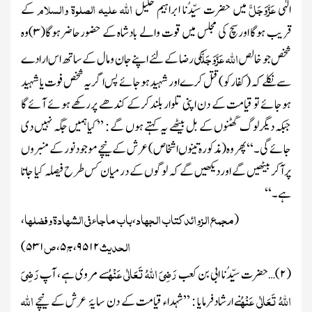
عَزَّوَجَلَّ
اللہ
علیہ الصلوۃ والسلام
الہٰی
میں حضرت سیِّدُنا ابراہیم خلیل
کے
قریب ہوگا اورسچ کی مجلس میں قوت والے بادشاہ کے حضورحاضرہوگا(
۳)
وہ
اللہ
عَزَّوَجَلَّ
شخص جو خالص
کی رضا کے لئے اپنے جان و مال کے ساتھ اس ارادے
سے نکلے کہ
(کفارکو)
قتل کرے اور شہید ہوجائے پس اگر یہ شخص فوت یا شہید
ہوجائے تو قیامت کے دن اپنی تلوار بلندکرکے کندھے پررکھے ہوئے آئے گا
جبکہ دیگرلوگ گھٹنوں کے بل بیٹھے یہ کہتے ہوں گے : ’’کیاہمیں جگہ نہیں دی
جائے گی۔ ‘‘پھر وہ
(مذکورہ تینوں اشخاص)
عرش کے نیچے موجود نور کے منبروں
پرآکر بیٹھیں گے اور دیکھیں گے کہ لوگوں کے درمیان کس طرح فیصلہ کیا جاتا
ہے۔ ‘‘
مجمع الزوائدکتاب الجہاد
باب ماجاء فی الشھادۃ وفضلھا
،
،
(
الحدیث
ج
ص
۵۳۱)
،
۵
،
۹۵۱۲
رَضِیَ اللہُ تَعَالٰی عَنْہُ
رَضِیَ
(
۲)…
حضرت سیِّدُنا ابی بن کعب
سے مروی ہے ، آپ
اللہُ تَعَالٰی عَنْہُ
اللہ
نے ارشادفرمایا : ’’شہداء قیامت کے دن سایۂ عرش کے نیچے