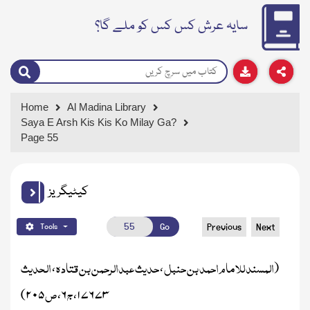
سایہ عرش کس کس کو ملے گا؟
Home
Al Madina Library
Saya E Arsh Kis Kis Ko Milay Ga?
Page 55
کیٹیگریز
Go
Previous
Next
Tools
المسند للامام احمد بن حنبل
حدیث عبدالرحمن بن قتادہ
الحدیث
،
،
(
ج
ص
۲۰۵)
،
۶
،
۱۷۶۷۳