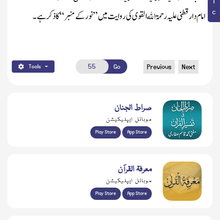
اللہ
امام دارقطنی
علیہ رحمۃ
القوی
کی روایت میں ’’ نور کے منبر‘‘ کا ذکر ہے۔
Go
Previous
Next
Tools
صراط الجنان
موبائل ایپلیکیشن
Play Store
App Store
معرفۃ القرآن
موبائل ایپلیکیشن
Play Store
App Store