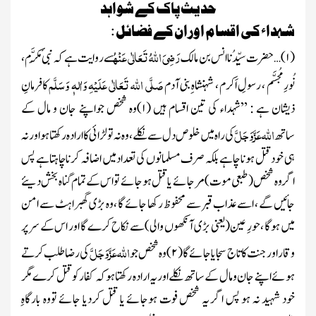
حدیث پاک کے شواہد
شہداء کی اقسام اوران کے فضائل :
رَضِیَ اللہُ تَعَالٰی عَنْہُ
(
۱)…
حضرت سیِّدُنا انس بن مالک
سے روایت ہے کہ نبی ٔمُکَرَّم ،
صَلَّی اللہ تَعَالٰی عَلَیْہِ وَاٰلہٖ وَسَلَّم
نُورِ مُجسَّم ، رسولِ اَکرم ، شہنشاہ ِبنی آدم
کافرمانِ
ذیشان ہے : ’’شہداء کی تین اقسام ہیں (
۱)
وہ شخص جواپنے جان و مال کے
اللہ
عَزَّوَجَلَّ
ساتھ
کی راہ میں خلوص دل سے نکلے ، وہ نہ تو لڑائی کاارادہ رکھتاہو اورنہ
ہی خودقتل ہونا چاہے بلکہ صرف مسلمانوں کی تعدادمیں اضافہ کرناچاہتاہے پس
اگر وہ شخص
( طبعی موت)
مرجائے یا قتل ہوجائے تواس کے تمام گناہ بخش دیئے
جائیں گے ، اسے عذاب قبر سے محفوظ رکھا جائے گا ، وہ بڑی گھبراہٹ سے امن
میں ہوگا ، حورِ عین
(یعنی بڑی آنکھوں والی)
سے نکاح کرے گا اور اس کے سر پر
اللہ
عَزَّوَجَلَّ
وقاراورجنت کا تاج سجایاجائے گا(
۲)
وہ شخص جو
کی رضاطلب کرتے
ہوئے اپنے جان و مال کے ساتھ نکلے اوریہ ارادہ رکھتا ہو کہ کفارکو
قتل کرے مگر
خود شہید نہ ہو پس اگر یہ شخص
فوت ہوجائے یا قتل کردیا جائے تووہ بارگاہِ