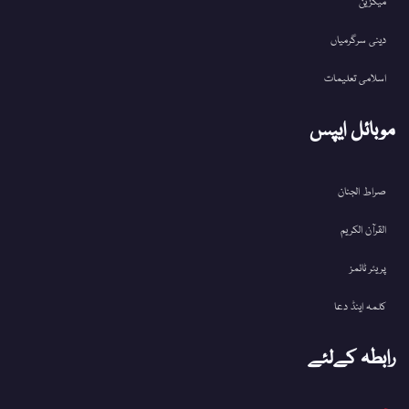
میگزین
دینی سرگرمیاں
اسلامی تعلیمات
موبائل ایپس
صراط الجنان
القرآن الکریم
پریئر ٹائمز
کلمہ اینڈ دعا
رابطہ کےلئے