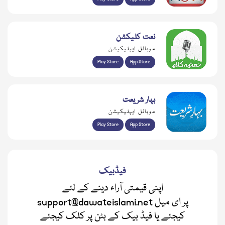
نعت کلیکشن
موبائل ایپلیکیشن
Play Store
App Store
بہار شریعت
موبائل ایپلیکیشن
Play Store
App Store
فیڈبیک
اپنی قیمتی آراء دینے کے لئے
support@dawateislami.net پر ای میل
کیجئے یا فیڈ بیک کے بٹن پر کلک کیجئے