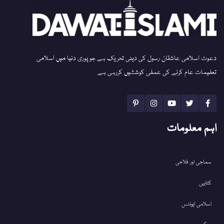
دعوت اسلامی عاشقان رسول کی دینی تحریک ہے جو پوری دنیا میں اسلامی
تعلیمات عام کرنے کی عملی کوششیں کررہی ہے
اہم معلومات
سماجی اور فلاحی
کتابیں
اسلامی ایونٹس