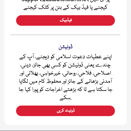
کیجئے یا فیڈ بیک کے بٹن پر کلک کیجئے
فیڈبیک
ڈونیشن
اپنے عطیات دعوت اسلامی کو دیجئے، آپ کے
چندے یعنی ڈونیشن کو کسی بھی جائز، دینی،
اصلاحی، فلاحی، روحانی، خیرخواہی، بھلائی اور
آمدنی بڑھانے کے جائز اور محفوظ کام میں لگایا
جا سکتا ہے تا کہ بڑھتے اخراجات کو پورا کیا جا
سکے.
ڈونیٹ کریں