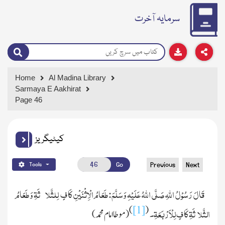
سرمایہ آخرت
Home
Al Madina Library
Sarmaya E Aakhirat
Page 46
کیٹیگریز
Go
Previous
Next
Tools
قَالَ رَسُوْلُ اللہِ
صَلَّی اللہُ عَلَیْہِ وَسَلَّمَ
:طَعَامُ الْاِثْنَیْنِ کَافٍ لِلثَّلا ثَۃِ وَطَعَامُ
)
[1]
(
الثَّلا ثَۃِ کَافٍ لِلْاَرْبَعَۃِ۔
(موطا امام محمد)