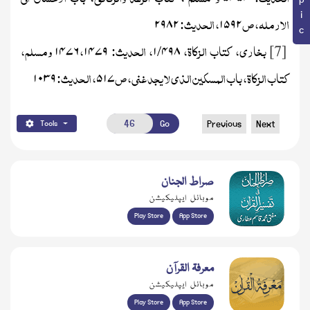
الارملہ، ص
، الحدیث:
۲۹۸۲
۱۵۹۲
بخاری، کتاب الزکاۃ،
/
، الحدیث:
،
ومسلم،
۱۴۷۶
۱۴۷۹
۱
۴۹۸
[7]
کتاب الزکاۃ، باب المسکین الذی لا یجد غنی، ص
، الحدیث:
۱۰۳۹
۵۱۷
Go
Previous
Next
Tools
صراط الجنان
موبائل ایپلیکیشن
Play Store
App Store
معرفۃ القرآن
موبائل ایپلیکیشن
Play Store
App Store