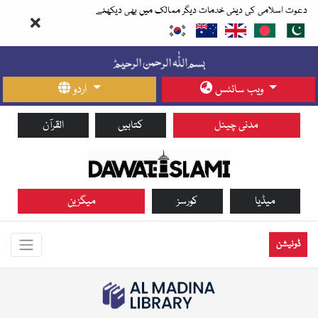
دعوت اسلامی کی دینی خدمات دیگر ممالک میں بھی دیکھئے
ویب سائٹس
اردو
مدنی چینل
کتابیں
القرآن
میڈیا
کورسز
میگزین
ڈونیشن