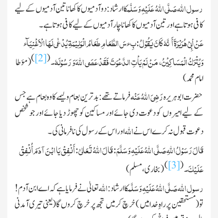
رسول اللہ
صَلَّی اللہُ عَلَیْہِ وَسَلَّم
کا ارشاد : دو آدمیوں کاکھانا تین آدمیوں کے لیے
کافی ہوتا ہے اور تین آدمیوں کا کھانا چار آدمیوں کے لیے کافی ہوتا ہے۔
عَنْ أبِیْ ھُرَیْرَۃَ أَ نَّہٗ کَانَ یَقُوْلُ:بِءسَ الطَّعَامِ طَعَامُ الْوَلِیْمَۃِ یُدْعٰی لَھَا الْاَغْنِیَآء
)
[2]
(
وَیُتْرَکُ الْمَسَاکِیْنُ، مَنْ لَمْ یَاْتِ الدَّعْوَتَ فَقَدْ عَصَی اللہَ وَ رَسُوْلَہٗ۔
(
مؤطا
امام محمد)
رَضِیَ اللہُ عَنْہ
حضر ت ابوہریرہ
فرماتے تھے:بدترین طعام ولیمے کا وہ طعام ہے جس
کے لیے امیروں کو دعوت دی جائے اور مساکین کو چھوڑ دیا جائے اور جو شخص
اللہ
دعوت قبول نہ کرے اس نے
اور اس کے رسول کی نافرمانی کی۔
قَالَ رَسَوْلُ اللہِ
صَلَّی اللہُ عَلَیْہِ وَسَلَّمَ:
قَالَ اللہُ تَعَالیٰ: أَنْفِقْ یَا ابْنَ آدَمَ أُنْفِقْ
)
[3]
(
عَلَیْکَ۔
(
بخاری ، مسلم)
رسول اللہ
صَلَّی اللہُ عَلَیْہِ وَسَلَّم
اللہ
کا ارشاد:
تعالیٰ نے فرمایا ہے کہ اے ابن آدم !
تو
(مستحقین پر راہِ خدا میں )
خرچ کر میں تجھ پر خرچ کروں گا
(یعنی تیری آمدنی