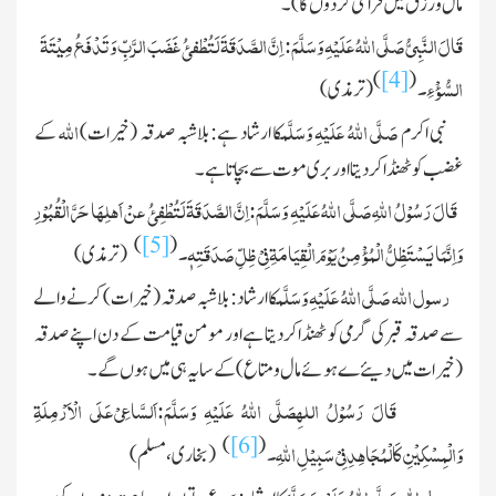
مال و رزق میں فراخی کردوں گا)
۔
قَالَ النَّبِیُّ
صَلَّی اللہُ عَلَیْہِ وَسَلَّمَ:
اِنَّ الصَّدَقَۃَ لَتُطْفئُ غَضَبَ الرَّبِّ وَ تَدْفَعُ مِیْتَۃَ
)
[4]
(
السُّوْءءِ۔
(
ترمذی)
صَلَّی اللہُ عَلَیْہِ وَسَلَّم
اللہ
نبی اکرم
کا ارشاد ہے: بلاشبہ صدقہ (
خیرات)
کے
غضب کو ٹھنڈا کردیتا اور بری موت سے بچاتا ہے۔
قَالَ رَسُوْلُ اللہِ
صَلَّی اللہُ عَلَیْہِ وَسَلَّمَ:
اِنَّ الصَّدَقَۃَ لَتُطْفِئُ عنْ اَھلِھَا حَرَّ الْقُبُوْرِ
)
[5]
(
وَاِنَّمَا یَسْتَظِلُّ الْمُؤْمِنُ یَوْمَ الْقِیَامَۃِ فِیْ ظِلِّ صَدَقَتِہٖ۔
(ترمذی)
رسول اللہ
صَلَّی اللہُ عَلَیْہِ وَسَلَّم
کا ارشاد: بلاشبہ صدقہ (
خیرات)
کرنے والے
سے صدقہ قبر کی گرمی کو ٹھنڈا کردیتا ہے اور مومن قیامت کے دن اپنے صدقہ
(
خیرات میں دیئے ے ہوئے مال و متاع )
کے سایہ ہی میں ہوں گے۔
قَالَ رَسُوْلُ اللہِ
صَلَّی اللہُ عَلَیْہِ وَسَلَّمَ:
اَلسَّاعِیْ عَلَی الْاَرْمِلَۃِ
)
[6]
(
وَالْمِسْکِیْنِ
کَالْمُجَاھِدِ فِیْ سَبِیْلِ اللہِ۔
(بخاری، مسلم)