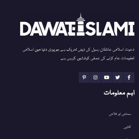
دعوت اسلامی عاشقان رسول کی دینی تحریک ہے جو پوری دنیا میں اسلامی
تعلیمات عام کرنے کی عملی کوششیں کررہی ہے
اہم معلومات
سماجی اور فلاحی
کتابیں