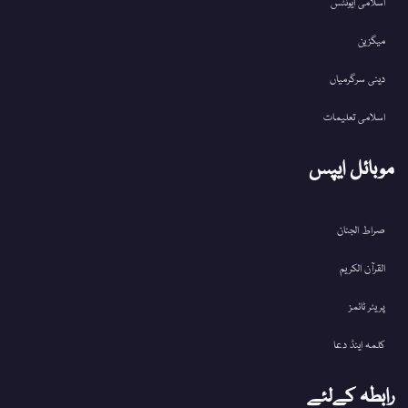
اسلامی ایونٹس
میگزین
دینی سرگرمیاں
اسلامی تعلیمات
موبائل ایپس
صراط الجنان
القرآن الکریم
پریئر ٹائمز
کلمہ اینڈ دعا
رابطہ کےلئے