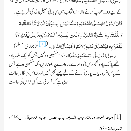
رسول اللہ
صَلَّی اللہُ عَلَیْہِ وَسَلَّمَ
کا ارشاد: بیوہ عورتوں اور حاجت مندوں کی مدد
اللہ
کے لیے دوڑ دھوپ کرنے والا اجرو ثواب میں مجاہد فی سبیل
کی طرح ہے۔
قَالَ رَسُوْلُ اللہِ
صَلَّی اللہُ عَلَیْہِ وَسَلَّمَ:
لَیْسَ الْمِسْکِیْنُ الَّذِیْ تَرُدُّہُ اللُّقْمَۃُ
وَاللُّقْمَتَانِ وَالتَّمْرَۃُ وَالتَّمْرَتَانِ وَلٰـکِنِ الْمِسْکِینُ الَّذِیْ لَا یَجِدُ غِنًی یُغْنِیْہِ وَلَا
)
[7]
(
یُفْطَنُ بِہٖ فَیُتَصَدَّقُ عَلَیْہِ وَلاَ یَقُومُ فَیَسْأَلُ النَّاسَ۔
(بخاری ،مسلم)
رسول اللہ
صَلَّی اللہُ عَلَیْہِ وَسَلَّم
کا ارشاد: مسکین وہ نہیں جس کو ایک لقمہ یا دو
لقمے یا ایک یادو کھجوریں
(دوسرے دروازے پر)
لوٹا دیں بلکہ مسکین وہ ہے جس
کے پاس ضروریات پوری کرنے کے لیے پیسے بھی نہیں اور نہ اس کی ظاہر حالت
ایسی ہے کہ آسانی سے کسی کو اس کی حاجت
موطا امام مالک، باب السیر، باب فضل اجابۃ الدعوۃ ، ص
،
۳۱۷
[1]
الحدیث:
۸۹۰