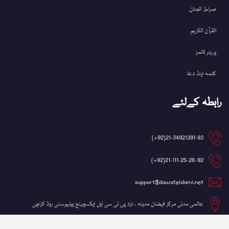
صراط الجنان
القرآن الکریم
پریئر ٹائمز
کلمہ اینڈ دعا
رابطہ کےلئے
21-34921391-93(92+)
21-111-25-26-92(92+)
support@dawateislami.net
عالمی مدنی مرکز فیضان مدینہ ، نزد پی ٹی سی ایل ایکسچینج یونیورسٹی روڈ کراچی
©کاپی رائٹ 2026 شعبہ آئی ٹی، دعوتِ اسلامی