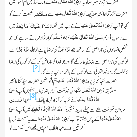
رَضِیَ
اللّٰہُ
تَعَالٰی عَنْہ
حضرت
سَیِّدُنا
امیر مُعاویہ
نے ایک خط میں اُمّ الْمُومنین
رَضِیَ
اللّٰہُ
تَعَالٰی عَنْہا
مُـخْتَصَر
حضرت
سَیِّدَتُنا عائشہ صِدِّیقہ
سے
نصیحت کرنے کو
رَضِیَ
اللّٰہُ
تَعَالٰی عَنْہا
سَلَامٌ عَلَیْكَ اَمَّا بَعْدُ
کہا تو آپ
نے جواب میں لکھا:
میں
صَلَّی
اللّٰہ
ُ تَعَالٰی عَلَیْہِ وَاٰلِہٖ وَسَلَّم
نے رسولِ اَکرَم
کو اِرشَاد فرماتے سنا ہے کہ جو
عَزَّ وَجَلَّ
عَزَّ وَجَلَّ
اللہ
اللہ
شخص انسانوں کی ناراضی کے ساتھ
کی رَضا چاہے تو
اسے
مَحْفُوظ
لوگوں کی ناراضی سے
رکھے گا اور جو خُدا کو ناراض کر کے لوگوں کی رَضا
[2]
کا
طَلَب
گار ہو خُدا تعالیٰ اسے لوگوں کے ہاتھ سونپ دے گا۔
رَضِیَ
اللّٰہُ
تَعَالٰی عَنْہا
حضرت سَیِّدَتُنا
بَرِیرہ
اُمّ الْمُومنین حضرت سَیِّدَتُنا عائشہ
رَضِیَ
اللّٰہُ
تَعَالٰی عَنْہا
رَضِیَ
صِدّیقہ
کی خِدْمَت گزار باندی ہیں جنہیں آپ
[3]
اللّٰہُ
تَعَالٰی عَنْہا
نے خرید کر آزاد فرمادیا تھا۔
عبد الملک بن
زَادَہَا
اللّٰہُ
شَرَفًاوَّتَعْظِیْماً
رَضِیَ
مَروان
حُکُومَت
ملنے سے پہلے مدینہ
مُنَوَّرہ
میں آپ
اللّٰہُ
تَعَالٰی عَنْہا
رَضِیَ
اللّٰہُ
تَعَالٰی عَنْہا
کے پاس بیٹھتا تو آپ
اسے یہ نصیحت فرمایا
کرتیں:اے عبد الملک!تم میں مجھے اس
حُکُومَت
کو