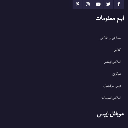
اہم معلومات
سماجی اور فلاحی
کتابیں
اسلامی ایونٹس
میگزین
دینی سرگرمیاں
اسلامی تعلیمات
موبائل ایپس