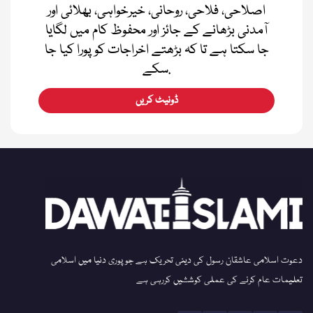
اصلاحی، فلاحی، روحانی، خیرخواہی، بھلائی اور
آمدنی بڑھانے کے جائز اور محفوظ کام میں لگایا
جا سکتا ہے تا کہ بڑھتے اخراجات کو پورا کیا جا
سکے.
ڈونیٹ کریں
دعوت اسلامی عاشقان رسول کی دینی تحریک ہے جو پوری دنیا میں اسلامی
تعلیمات عام کرنے کی عملی کوششیں کررہی ہے