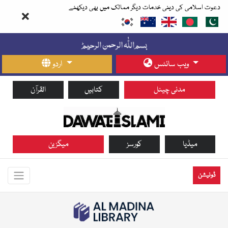
دعوت اسلامی کی دینی خدمات دیگر ممالک میں بھی دیکھئے
ویب سائٹس
اردو
مدنی چینل
کتابیں
القرآن
میڈیا
کورسز
میگزین
ڈونیشن