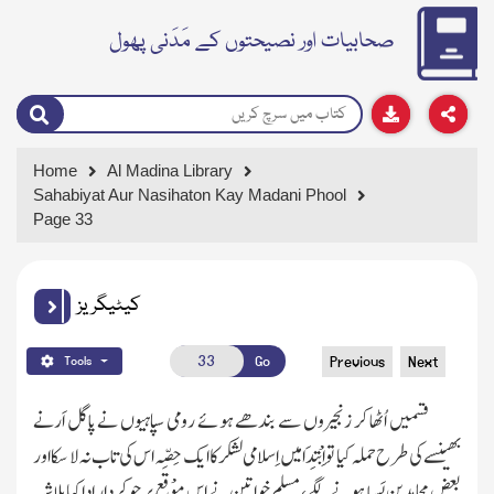
صحابیات اور نصیحتوں کے مَدَنی پھول
Home
Al Madina Library
Sahabiyat Aur Nasihaton Kay Madani Phool
Page 33
کیٹیگریز
Go
Previous
Next
Tools
قسمیں اُٹھا کر زنجیروں سے بندھے ہوئے رومی سپاہیوں نے پاگل اَرنے
بھینسے کی طرح حملہ کیا تو اِبْتِدَا میں اِسلامی لشکر کا ایک حِصّہ اس کی تاب نہ لا سکا اور
بعض مجاہدین پَسپا ہونے لگے، مسلم خواتین نے اس مَوْقَع پر جو کردار ادا کیا بلاشبہ