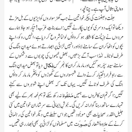
وہ اپنی مِثال آپ ہے۔ چنانچہ،
عِفّت و عِصْمَت کی پیکر خواتین نے جب گھڑ سواروں کو ایڑیوں کے بل مڑتے
دیکھا تو ایک دوسری کو یوں پکارنےلگیں: اے بناتِ عَرَب! تیّار ہو جاؤ ہمارے
مَردوں نے ہَزِیْمَت کا شِکار ہو کر واپَس لوٹنا شروع کر دیا ہے، انہیں روکو، اپنے
بچوں کو اٹھا کر ان کے سامنے لاؤ اور انہیں لڑائی پر ابھارتے ہوئے میدانِ جنگ کی
طرف لوٹاؤ۔ لہٰذا سب آگے بڑھیں، بعض خیموں کی چوبوں سے دشمنوں کے
سامنے سینہ سِپَر ہو گئیں اور مار مار کر ان کا بُھرکَس
دیا تو بعض میدانِ جنگ
نِکال
سے راہِ فرار اِخْتِیار کرنے والے شہسواروں کے گھوڑوں کو
پَتّھر
مار مار کر واپَس
جنگ کی طرف لوٹانے لگیں۔ یہاں تک کہ بعض اپنے شوہروں سے کہنے
مَحْفُوظ
لگیں:اگر تم ان کافِروں سے ہمیں
نہ رکھ سکے تو ہم لمحہ بھر کے لیے بھی
تمہارے ساتھ رہنا گوارا نہ کریں گی۔جَوشِ اِیمانی سے سرشار ان خواتین میں کئی
جلیل القدر صحابیات بھی مَوجُود تھیں جو اس سلسلے میں دیگر خواتین کی رہنمائی
کرنے کے عِلاوہ اَشعار کی
میں مسلمانوں کو لڑائی پر بھی اُبھار رہی تھیں۔
صُورَت