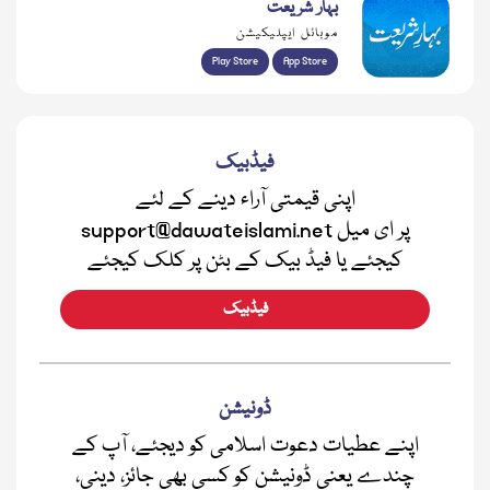
بہار شریعت
موبائل ایپلیکیشن
Play Store
App Store
فیڈبیک
اپنی قیمتی آراء دینے کے لئے
support@dawateislami.net پر ای میل
کیجئے یا فیڈ بیک کے بٹن پر کلک کیجئے
فیڈبیک
ڈونیشن
اپنے عطیات دعوت اسلامی کو دیجئے، آپ کے
چندے یعنی ڈونیشن کو کسی بھی جائز، دینی،