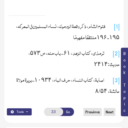
فتوح الشام، ذکر وقعة اليرموك، نساء المسلمین فی المعرکه،
[1]
-
ملتقطًا مفهومًا
۱۹۶
۱۹۵
ترمذی، کتاب الزھد ،
-
باب منه، ص
،
۵۷۳
۶۱
[2]
Book Topic
حدیث:
۲۴۱۴
اصابة، کتاب النساء، حرف الباء،
-
بریرة مولاة
۱۰۹۳۴
[3]
عائشة،
/
۸
۵۴
Go
Previous
Next
Tools