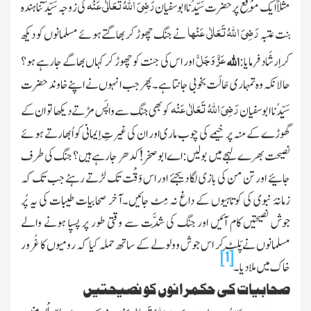
رَضِیَ
اللّٰہُ
تَعَالٰی عَنْہ
مثلاً ایک مَوْقَع پر حضرت سَیِّدُنا ابو سفیان
کی زوجہ سَیِّدَتُنا ہندہ
رَضِیَ
اللّٰہُ
تَعَالٰی عَنْہا
بنت عتبہ
نے جنگ چھوڑ کر بھاگتے ہوئے مسلمانوں کو دیکھ
عَزَّ وَجَلَّ
اللہ
کر اِرشَاد فرمایا:
اور اس کی جنت کو چھوڑ کر کہاں بھاگے جارہے ہو؟
حالانکہ وہ تمہاری حَالَت بخوبی جانتا ہے۔ پھر جب انہوں نے اپنے خاوند حضرت
رَضِیَ
اللّٰہُ
تَعَالٰی عَنْہ
سَیِّدُنا ابو سفیان
کو بھی جنگ سے واپَس مڑتے دیکھا تو ان کے
گھوڑے کے منہ پر خیمے کی چوب ماری اور ان کی غیرتِ اِیمانی کو اُبھارتے ہوئے
نصیحت بھرے لہجے میں بولیں:اے ابو صخر! کدھر جارہے ہیں؟ جنگ کی طرف
جائیے اور تن من کی بازی لگا دیجئے اور اس وَقْت تک لڑتے رہئے جب تک کہ
زمانۂ نبوی کی کوتاہیوں کے داغ نہ مِٹ جائیں۔آخر صحابیات طیبات کی یہ پُر
جوش نصیحتیں کام آئیں اور جنگ کی شِدَّت سے وقتی طور پر پسپا ہونے والے
مسلمانوں نے پَلَٹ کر اس جوش وولولے کے ساتھ حملہ کیا کہ رومیوں کا غُرور
[1]
خاک میں ملا دیا۔
صحابیات کی حکمرانوں کو نصیحتیں