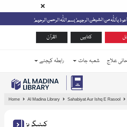
ل
کتابیں
القرآن
حانی علاج
شعبہ جات
رابطہ کیجئے
Home
Al Madina Library
Sahabiyat Aur Ishq E Rasool
کیٹیگریز