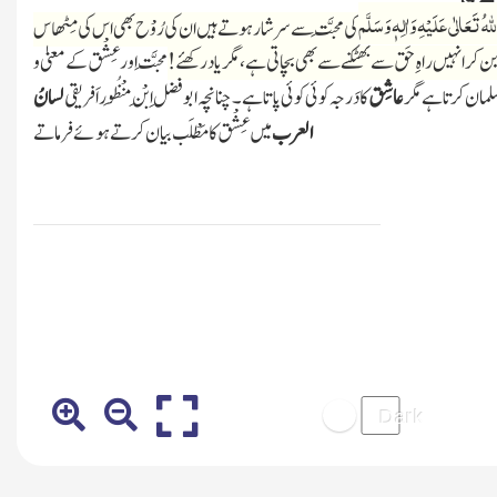
لّٰہ
ُ تَعَالٰی عَلَیْہِ وَاٰلِہٖ وَسَلَّم
کی مَحبَّت سے سرشار ہوتے ہیں ان کی رُوْح بھی اس کی مِٹھاس
چراغ بن کر انہیں راہِ حَق سے بھٹکنے سے بھی بچاتی ہے، مگر یاد رکھئے!
مَحبَّت اور عِشْق کے معنیٰ و
مسلمان
کرتا ہے مگر
عاشِق
کا دَرجہ کوئی کوئی پاتا ہے۔چنانچہ ابو فضل اِبْنِ مَنْظُور اَفریقی
لسانُ
العرب
میں
عِشْق
کا مَطْلَب بیان کرتے ہوئے فرماتے