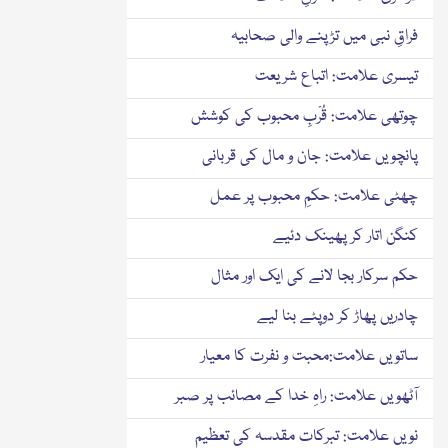
فراقِ نبی میں تڑپنے والی صحابیہ
تیسری علامت: اتباع شریعت
چوتھی علامت: قُرْبِ محبوب کی کوشش
پانچویں علامت: جان و مال کی قربانی
چھٹی علامت: حکمِ محبوب پر عمل
کنگن اتار کر پھینک دئیے
حکم سرکار بجا لانے کی ایک اور مثال
چادریں پھاڑ کر دوپٹے بنا لیے
ساتویں علامت:محبت و نفرت کا معیار
آٹھویں علامت: راہِ خدا کے مصائب پر صبر
نویں علامت: تبرکات مقدسہ کی تعظیم