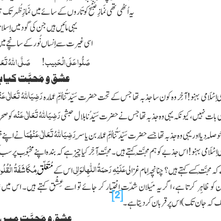
یہ اُٹھی تھی نَمازِ صُبْح کو تَاروں کے سائے میں
نَمازِ ظُہر ت
یہی مائیں ہیں جن کی گود میں اِسلام
اسی غیرت سے اِنساں نُور کے سانچے می
صَلُّوا عَلَی الْحَبیب! صَلَّی
اللّٰہُ
تَعَا
عشق و مَحبَّت کیا 
رَضِیَ
اللّٰہُ
تَعَالٰی عَ
اِسْلَامی بہنو!
آخِر وہ کون سا جذبہ تھا جس کے تحت حضرت سَیِّدَتُنا اُمِّ عمّارہ
رَضِیَ
اللّٰہُ
تَعَالٰی عَنْہ
ے کی بات نہیں، کیونکہ یہی وہ جذبہ تھا جس نے حضرت
سَیِّدُنا
بلال حبشی
کو صحر
رَضِیَ
اللّٰہُ
تَعَالٰی عَنْہُمَا
صِلہ دیا اور یہی وہ جذبہ تھا جسے حضرت سَیِّدَتُنا اُمِّ عمّار بن یاسِر
نے اپنے خ
اِسْلَامی بہنو!
اس جذبے کو ہم مَحبَّت کہتے ہیں۔ مَحبَّت آخِر کیا چیز ہے کہ بندہ اپنے مَحْبُوب پر سب 
عَلَیْہِ رَحمَۃُ
اللّٰہ
ِالوَالِی
مُکَاشَفَۃُ الْقُلُ
 مَحبَّت کسے کہتے ہیں؟ چنانچہ اِمام غزالی
اس کے
مُتَعَلِّق
ن کو
ظاہِر
کرتا ہے، اگر یہ مَیلان شِدّت اِخْتِیار کر جائے تو اسے عِشْق کہتے ہیں۔ اس میں
ز
[2]
ک کہ جان تک)
اس پر قربان کر دیتا ہے۔
عشق و مَحبَّت میں 