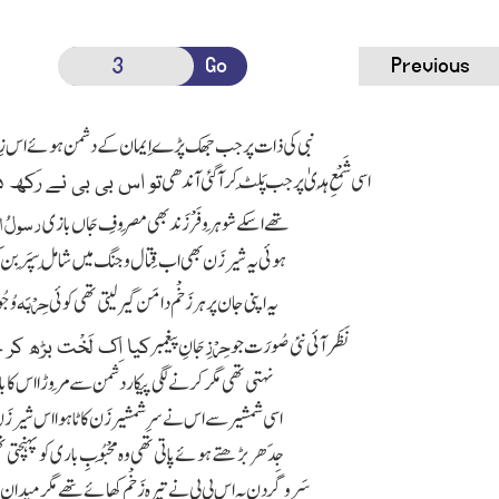
Go
Previous
نبی کی ذات پر جب جھک پڑے اِیمان کے دشمن ہوئے اس زِنْدَ
اسی شَمْعِ ہُدیٰ پر جب پَلَٹ کر آ گئی آندھی
تو اس بی بی نے رَکھ 
رسولُ ال
تھے اسکے شوہَر و فَرْزَند بھی مَصروفِ جَاں بازی
ہوئی یہ شیر زَن بھی اب قِتال و جنگ میں شامِل سِپَر بن کر 
حِرْبَہ
یہ اپنی جان پر ہر زَخْم دامَن گیر لیتی تھی کوئی
وُج
حِرْزِ
نَظَر آئی نئی صُورَت جو
جَانِ پیغمبر
کیا اِک لَخْت بڑھ ک
نہتی تھی مگر کرنے لگی پیکار دشمن سے مَروڑا اس کا 
اسی شمشیر سے اس نے سرِ شمشیرزَن کاٹا
ہوا اس شیر زَن
جِدَھر بڑھتے ہوئے پاتی تھی وہ مَحْبُوبِ باری کو پہنچتی تھی 
سَر و گردن پہ اس بی بی نے تیرہ زَخْم کھائے تھے
مگر میدان 