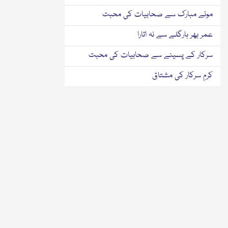
موئے مبارک سے صحابیات کی محبت
عمر بھر ہارگلے سے نہ اتارا
سرکار کے پسینے سے صحابیات کی محبت
کرمِ سرکار کی مشتاق
عشق اور عاشقانِ رسول کے متعلق چند باتیں
عشق رسول کی دولت مل گئی
ماخذ ومراجع