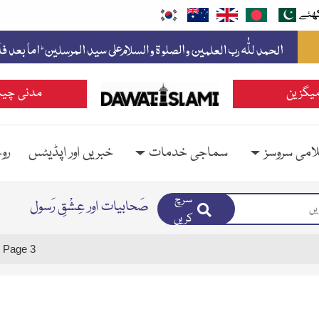
ھئے
یگزین
مدنی چین
امی سروسز
سماجی خدمات
خبریں اور اپڈیٹس
رو
سرچ
صَحابیات اور عِشْقِ رَسول
کریں
Page 3