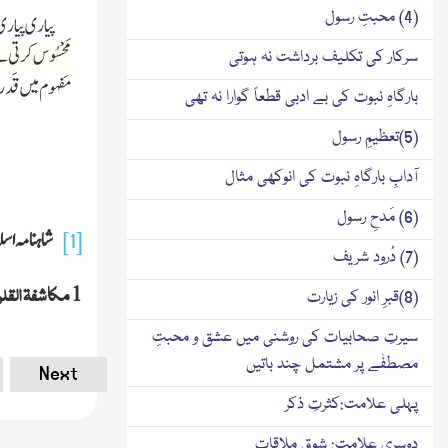
(4) محبتِ رسول
پیاری پیاری ا
مَحْسُوس کرتی 
سرکار کی تکلیف برداشت نہ ہوتی
مَفہوم میں قَ
بارگاہِ نبوت کی بے ادبی قطعاً گوارا نہ تھی
(5)تعظیمِ رسول
آدابِ بارگاہِ نبوت کی انوکھی مثال
(6) مَدحِ رسول
شاہنامہ اس
[1]
(7) دُرود شریف
مکاشفة القل
1
(8)قبرِ انور کی زیارت
سیرتِ صحابیات کی روشنی میں عشق و محبتِ
مصطفٰے پر مشتمل چند باتیں
Next
پہلی علامت:کثرتِ ذکر
دوسری علامت: شوقِ ملاقات