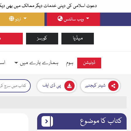
دعوت اسلامی کی دینی خدمات دیگر ممالک میں بھی دیک
ویب سائٹس
اردو
میڈیا
کورسز
م
ہوم
ہمارے بارے میں
اسل
ڈونیشن
شیئر کیجئے
پی ڈی ایف
کتاب کا موضوع