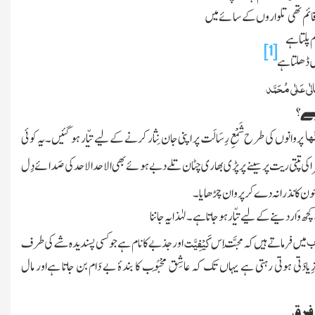
ک قائم تھی تلواروں کے سائے میں
 پلتا ہے
[1]
ں ڈھلتاہے
لٰی عَلٰی مُحَمَّد
ہے؟
نْہا
پروانوں کی طرح شَمْعِ رِسَالَت پر اپنی جان نِثار کرنے کے لیے
تیّار
ہو گئیں۔ یہ کوئی
ا کی تپتی ریت پر سینے پر پڑی بھاری چٹان تلے دبے ہوئے بھی الاحد الاحد کی صَدائے دِل
ون کا نذرانہ دے کر پروان چڑھایا ۔
کچھ و
ار دینے کے لیے
تیّار
ہو جاتا ہے۔ لہٰذا یہ جاننا
وب
کَیْفِیَّت
میں فرماتے ہیں کہ مَحبَّت اس
اور جذبے کا نام ہے جو کسی پسندیدہ شے کی طرف
ِیادَتی
ہوتی رہتی ہے یہاں تک کہ عاشِق
مَحْبُوب
کا بندۂ بے دَام بن جاتا ہےاور مال
فرق