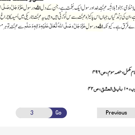
عَزَّ وَجَلَّ
صَلَّی
ال
اللہ
ِسْلَامی بہنو!بلاشُبہ مَحبَّتِ خدا و رسول ایک نِعْمَت ہے،
جن کے دل
و رسول
و
ہے، ان کی
زِنْدَگیاں جہاں اس پاکیزہ مَحبَّت سے
س
نْوَرْتی ہیں وہیں یہ مَحبَّت تاریکی میں اُمِّید کا 
عَزَّ وَجَلَّ و صَلَّی
اللّٰہ
ُ تَعَالٰی عَلَیْہِ وَاٰلِہٖ وَسَلَّم
اللہ
درے
فَرْق
ہے۔ کیونکہ
و رسول
سے مَحبَّت تو ہر 
، ص
لام مکمل، حصہ سوم
۴۹۶
وب،
باب فی العشق، ص
۴۲
۱۰
Go
Previous