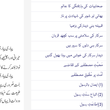
صحابیات کی وارفتگی کا عالم
بھائی اور شوہر کی شہادت پر ناز
قبیلہ بنی دینارکی بڑھیا
سرکار کی سلامتی پر سب کچھ قربان
سرکار ہی دلوں کا سرور ہیں
پیاری پیاری 
دیدارِ سرکار کی خوشی میں رونا بھول گئیں
حیرانی اور اچنبھ
مَحبَّتِ مصطفٰے کے تقاضے
نواز
بُلَند
کرنے کا حَو
پیاری پیاری 
اُمَّت پر حُقُوقِ مصطفٰے
بَہُت ضَروری ہے کہ
(1) ایمان بالرسول
طبیعت کے مَیلا
(2) اتباعِ سنّتِ رسول
ودولت
(یہاں ت
(3)اِطاعَتِ رسول