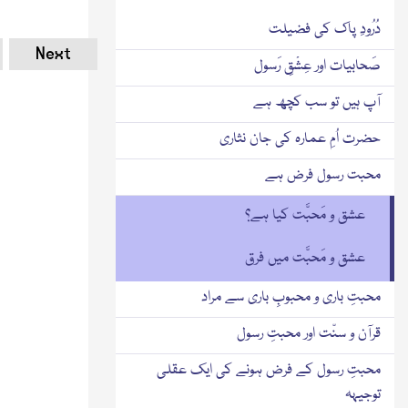
دُرُودِ پاک کی فضیلت
Next
صَحابیات اور عِشْقِ رَسول
آپ ہیں تو سب کچھ ہے
حضرت اُمِ عمارہ کی جان نثاری
محبت رسول فرض ہے
عشق و مَحبَّت کیا ہے؟
عشق و مَحبَّت میں فرق
محبتِ باری و محبوبِ باری سے مراد
قرآن و سنّت اور محبتِ رسول
محبتِ رسول کے فرض ہونے کی ایک عقلی
توجیہہ