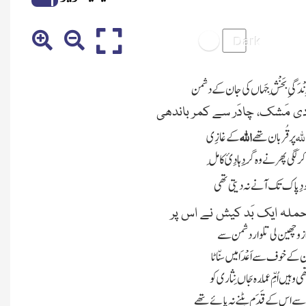
گیِ بَخْشِ جَہاں کی جان کے دشمن
دی مَشک، چادَر سے کمر باندھی
لہ
اللہ
پر قُربان تھے
کے غازِی
لگی پھرنے وہ گِردِ ہادِیٔ کامِل
ُودِ پاک تک آنے نہ دیتی تھی
ر حملہ ایک بَد کیش نے اس پر
بازو چھین لی تلوار دشمن سے
 کے خوف سے اَعْدَا میں سنّاٹا
وہیں اُمِّ عمّارہ جَاں نِثاری کو
سے اس کے قَدَم ہٹنے نہ پائے تھے