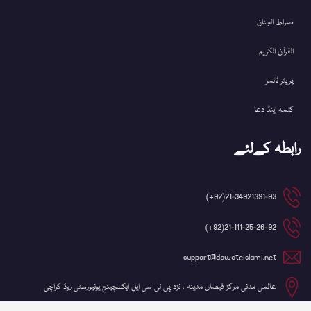
صراط الجنان
القرآن الکریم
پریئر ٹائمز
کلمہ اینڈ دعا
رابطہ کےلئے
21-34921391-93(92+)
21-111-25-26-92(92+)
support@dawateislami.net
عالمی مدنی مرکز فیضان مدینہ ، نزد پی ٹی سی ایل ایکسچینج یونیورسٹی روڈ کراچی