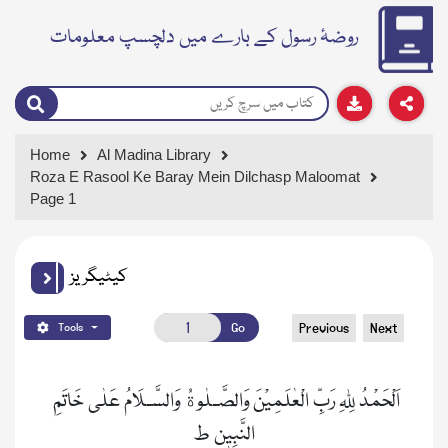
روضۂ رسول کے بارے میں دلچسپ معلومات
Home
Al Madina Library
Roza E Rasool Ke Baray Mein Dilchasp Maloomat
Page 1
کیٹیگریز
Go
Previous
Next
Tools
اَلْحَمْدُ لِلہِ رَبِّ الْعٰلَمِیْنَ وَالصَّـلٰوةُ وَالسَّـلَامُ عَلٰی خَاتَمِ 