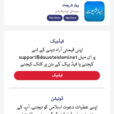
بہار شریعت
موبائل ایپلیکیشن
Play Store
App Store
فیڈبیک
اپنی قیمتی آراء دینے کے لئے
support@dawateislami.net پر ای میل
کیجئے یا فیڈ بیک کے بٹن پر کلک کیجئے
فیڈبیک
ڈونیشن
اپنے عطیات دعوت اسلامی کو دیجئے، آپ کے