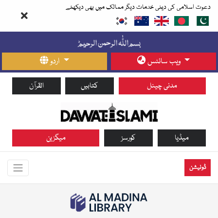
دعوت اسلامی کی دینی خدمات دیگر ممالک میں بھی دیکھئے
ویب سائٹس
اردو
مدنی چینل
کتابیں
القرآن
میڈیا
کورسز
میگزین
ڈونیشن