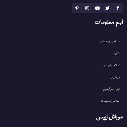
اہم معلومات
سماجی اور فلاحی
کتابیں
اسلامی ایونٹس
میگزین
دینی سرگرمیاں
اسلامی تعلیمات
موبائل ایپس