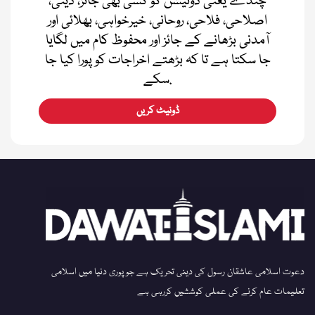
چندے یعنی ڈونیشن کو کسی بھی جائز، دینی،
اصلاحی، فلاحی، روحانی، خیرخواہی، بھلائی اور
آمدنی بڑھانے کے جائز اور محفوظ کام میں لگایا
جا سکتا ہے تا کہ بڑھتے اخراجات کو پورا کیا جا
سکے.
ڈونیٹ کریں
دعوت اسلامی عاشقان رسول کی دینی تحریک ہے جو پوری دنیا میں اسلامی
تعلیمات عام کرنے کی عملی کوششیں کررہی ہے