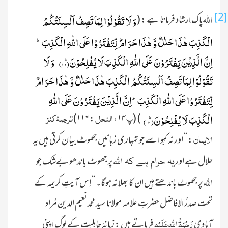
[2]
اللہ
پاک اِرشاد فرماتا ہے :
(
وَ لَا تَقُوْلُوْا لِمَا تَصِفُ اَلْسِنَتُكُمُ
الْكَذِبَ هٰذَا حَلٰلٌ وَّ هٰذَا حَرَامٌ لِّتَفْتَرُوْا عَلَى اللّٰهِ الْكَذِبَؕ-
اِنَّ الَّذِیْنَ یَفْتَرُوْنَ عَلَى اللّٰهِ الْكَذِبَ لَا یُفْلِحُوْنَؕ(
۱۱۶
)
وَ لَا
تَقُوْلُوْا لِمَا تَصِفُ اَلْسِنَتُكُمُ الْكَذِبَ هٰذَا حَلٰلٌ وَّ هٰذَا حَرَامٌ
لِّتَفْتَرُوْا عَلَى اللّٰهِ الْكَذِبَؕ-اِنَّ الَّذِیْنَ یَفْتَرُوْنَ عَلَى اللّٰهِ
پ
النحل
ترجمۂ کنز
۱۱۶)
:
،
۱۴
(
)
الْكَذِبَ لَا یُفْلِحُوْنَؕ(
۱۱۶
)
الایمان
: “
اور نہ کہو اسے جو تمہاری زبانیں جھوٹ بیان کرتی ہیں یہ
اللہ
حلال ہے اور
پر جھوٹ باندھو بےشک جو
یہ حرام ہے کہ
اللہ
پر جھوٹ باندھتے ہیں ان کا بھلا نہ ہوگا۔ “ اِس آیتِ کریمہ کے
تحت صدرُ الافاضل
حضرتِ علامہ مولانا سید محمد نعیم الدین مُراد
رَحْمَۃُ اللّٰہِ عَلَیْہِ
آبادی
فرماتے ہیں : زمانۂ جاہلیت کے لوگ اپنی