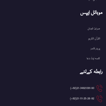
موبائل ایپس
صراط الجنان
القرآن الکریم
پریئر ٹائمز
کلمہ اینڈ دعا
رابطہ کےلئے
21-34921391-93(92+)
21-111-25-26-92(92+)