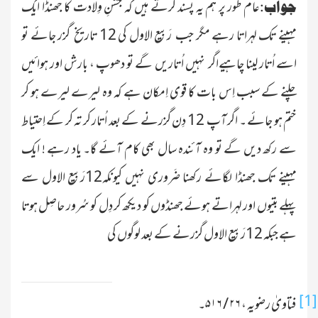
عام طور پر ہم یہ پسند کرتے ہیں کہ جَشنِ وِلادت کا جھنڈا ایک
جواب:
مہینے تک لہراتا رہے مگر جب رَبیع الاول کی 12 تاریخ گزر جائے تو
اسے اُتار لینا چاہیےاگر نہیں اُتاریں گے تو دھوپ ، بارش اور ہوائیں
چلنے کے سبب اِس بات کا قوی اِمکان ہے کہ وہ لیرے لیرے ہو کر
ختم ہو جائے ۔ اگر آپ 12 دِن گزرنے کے بعد اُتار کر تہ کر کے اِحتیاط
سے رکھ دیں گے تو وہ آئندہ سال بھی کام آئے گا۔ یاد رہے ! ایک
مہینے تک جھنڈا لگائے رکھنا ضَروری نہیں کیونکہ12رَبیع الاول سے
پہلے بتیوں اور لہراتے ہوئے جھنڈوں کو دیکھ کر دِل کو سُرور حاصِل ہوتا
ہے جبکہ 12رَبیع الاول گزرنے کے بعد لوگوں کی
[1]
فتاویٰ رضویہ ،
۲۶ / ۵۱۶
۔