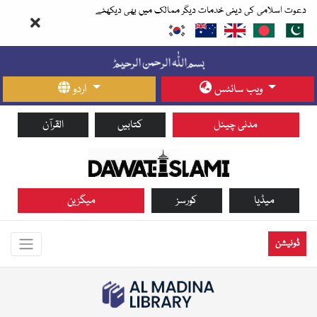
دعوت اسلامی کی دینی خدمات دیگر ممالک میں بھی دیکھئے
ویب سائٹس
اردو
مدنی چینل
کتابیں
القرآن
میڈیا
کورسز
میگزین
ڈونیشن