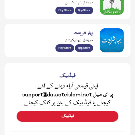
موبائل ایپلیکیشن
Play Store
App Store
بہار شریعت
موبائل ایپلیکیشن
Play Store
App Store
فیڈبیک
اپنی قیمتی آراء دینے کے لئے
support@dawateislami.net پر ای میل
کیجئے یا فیڈ بیک کے بٹن پر کلک کیجئے
فیڈبیک