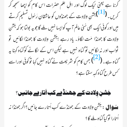
کرنا ہے یعنی نیک لوگ اور اہلِ عِلم حضرات اس کام کو اچھا سمجھ کر
[1]
)
(
کریں۔
جَشن ِ وِلادت کے جھنڈوں کو عاشقانِ رَسُول تسلیم کرتے
ہیں اور کوئی ایک بھی سُنی عالِم آپ کو ایسا نہیں ملے گا جو یہ بولتا ہو کہ جَشنِ
وِلادت کا جھنڈا مَت لگاؤ۔ یاد رہے !جَشن ِ وِلادت کا جھنڈا لگائیں تو
ثواب اور نہ لگائیں تو گناہ نہیں ہے لیکن اس کے لگانے کو گناہ کہنا یہ
[2]
)
(
گناہ ہے۔
جس کام کو شریعت نے گناہ نہیں کہا تو کوئی اور اسے
کس طرح گناہ کہہ سکتا ہے؟
جَشنِ وِلادت کے جھنڈے کب اُتارے جائیں ؟
: جَشنِ وِلادت کے جھنڈے کب اُتارے جائیں؟اگر جھنڈا نہ
سُوال
اُتارا تو کیا گناہ ملے گا؟