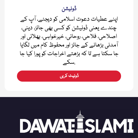
ڈونیشن
اپنے عطیات دعوت اسلامی کو دیجئے، آپ کے
چندے یعنی ڈونیشن کو کسی بھی جائز، دینی،
اصلاحی، فلاحی، روحانی، خیرخواہی، بھلائی اور
آمدنی بڑھانے کے جائز اور محفوظ کام میں لگایا
جا سکتا ہے تا کہ بڑھتے اخراجات کو پورا کیا جا
سکے.
ڈونیٹ کریں