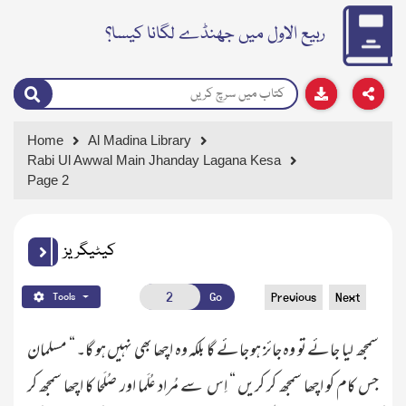
ربیع الاول میں جھنڈے لگانا کیسا؟
Home
Al Madina Library
Rabi Ul Awwal Main Jhanday Lagana Kesa
Page 2
کیٹیگریز
Go
Previous
Next
Tools
سمجھ لیا جائے تو وہ جائز ہو جائے گا بلکہ وہ اچھا بھی نہیں ہو گا۔ “ مسلمان
جس کام کو اچھا سمجھ کر کریں “ اِس سے مُراد عُلَما اور صُلَحا کا اچھا سمجھ کر