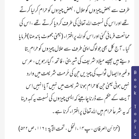
طرف سے بعض چیزوں کو حلال ، بعض چیزوں کو حرام کر لیا کرتے
اللہ
تھے اور اس کی نسبت
تعالیٰ کی طرف کر دیا کرتے تھے ، اس کی
اللہ
ممانعت فرمائی گئی اور اس کو
پر افتراء (یعنی جھوٹ باندھنا)فرمایا
گیا ۔ آج کل بھی جو لوگ اپنی طرف سے حلال چیزوں کو حرام بتا
دیتے ہیں جیسے میلاد شریف کی شیرینی ، فاتحہ ، گیارہویں ، عرس
وغیرہ اِیصالِ ثواب کی چیزیں جن کی حُرمت شریعت میں وارد
Book Topic
نہیں ہوئی یعنی جن کا حرام ہونا شریعت میں نہیں آیا انہیں اِس
آیت کے حکم سے ڈرنا چاہیئے کہ ایسی چیزوں کی نسبت یہ کہہ دینا
اللہ
کہ یہ شرعاً حرام ہیں
تعالیٰ پر اِفتراء کرنا ہے۔
(خزائن العرفان ، پ
۱۴
، النحل ، تحت الآیۃ :
۱۱۶
، ص
۵۲۲)