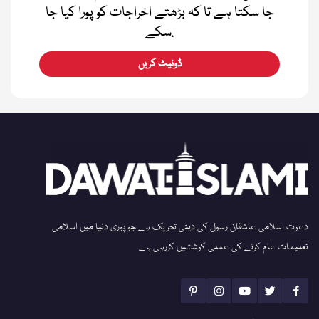
جا سکتا ہے تا کہ بڑھتے اخراجات کو پورا کیا جا
سکے.
ڈونیٹ کریں
دعوت اسلامی عاشقان رسول کی دینی تحریک ہے جو پوری دنیا میں اسلامی
تعلیمات عام کرنے کی عملی کوششیں کررہی ہے