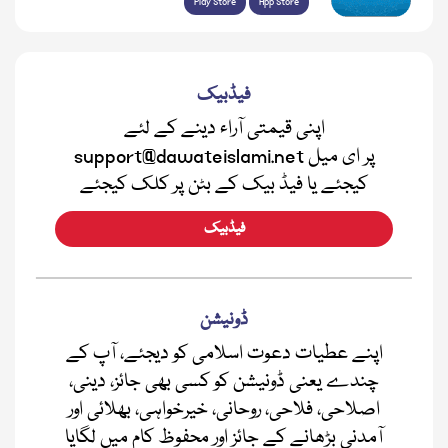
Play Store
App Store
فیڈبیک
اپنی قیمتی آراء دینے کے لئے
support@dawateislami.net پر ای میل
کیجئے یا فیڈ بیک کے بٹن پر کلک کیجئے
فیڈبیک
ڈونیشن
اپنے عطیات دعوت اسلامی کو دیجئے، آپ کے
چندے یعنی ڈونیشن کو کسی بھی جائز، دینی،
اصلاحی، فلاحی، روحانی، خیرخواہی، بھلائی اور
آمدنی بڑھانے کے جائز اور محفوظ کام میں لگایا