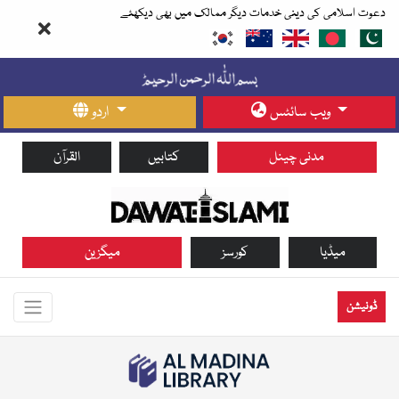
دعوت اسلامی کی دینی خدمات دیگر ممالک میں بھی دیکھئے
ویب سائٹس
اردو
مدنی چینل
کتابیں
القرآن
میڈیا
کورسز
میگزین
ڈونیشن