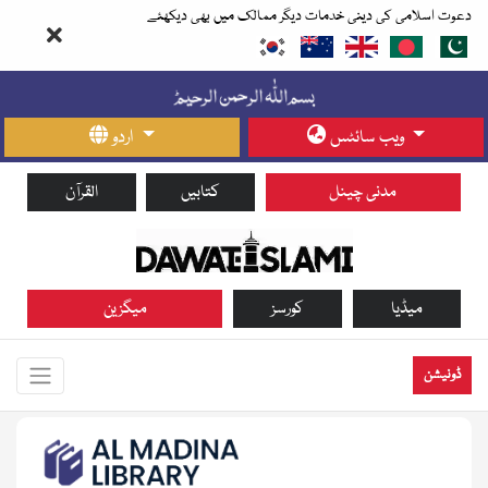
دعوت اسلامی کی دینی خدمات دیگر ممالک میں بھی دیکھئے
ویب سائٹس
اردو
مدنی چینل
کتابیں
القرآن
میڈیا
کورسز
میگزین
ڈونیشن