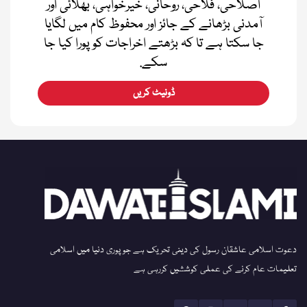
اصلاحی، فلاحی، روحانی، خیرخواہی، بھلائی اور
آمدنی بڑھانے کے جائز اور محفوظ کام میں لگایا
جا سکتا ہے تا کہ بڑھتے اخراجات کو پورا کیا جا
سکے.
ڈونیٹ کریں
دعوت اسلامی عاشقان رسول کی دینی تحریک ہے جو پوری دنیا میں اسلامی
تعلیمات عام کرنے کی عملی کوششیں کررہی ہے