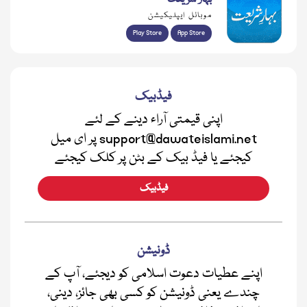
موبائل ایپلیکیشن
Play Store
App Store
فیڈبیک
اپنی قیمتی آراء دینے کے لئے
support@dawateislami.net پر ای میل
کیجئے یا فیڈ بیک کے بٹن پر کلک کیجئے
فیڈبیک
ڈونیشن
اپنے عطیات دعوت اسلامی کو دیجئے، آپ کے
چندے یعنی ڈونیشن کو کسی بھی جائز، دینی،