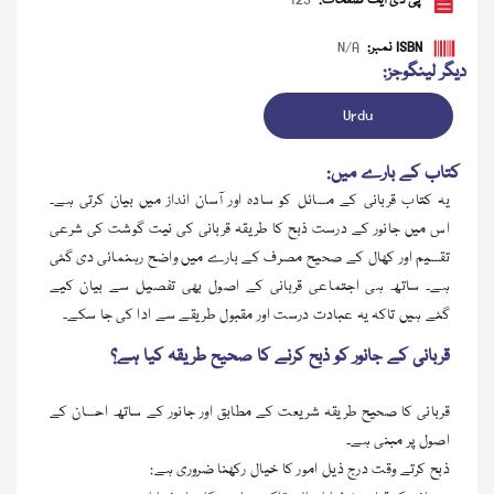
پی ڈی ایف صفحات:
123
ISBN نمبر:
N/A
دیگر لینگوجز:
Urdu
کتاب کے بارے میں:
یہ کتاب قربانی کے مسائل کو سادہ اور آسان انداز میں بیان کرتی ہے۔
اس میں جانور کے درست ذبح کا طریقہ قربانی کی نیت گوشت کی شرعی
تقسیم اور کھال کے صحیح مصرف کے بارے میں واضح رہنمائی دی گئی
ہے۔ ساتھ ہی اجتماعی قربانی کے اصول بھی تفصیل سے بیان کیے
ڈاؤن لوڈ کریں
گئے ہیں تاکہ یہ عبادت درست اور مقبول طریقے سے ادا کی جا سکے۔
قربانی کے جانور کو ذبح کرنے کا صحیح طریقہ کیا ہے؟
قربانی کا صحیح طریقہ شریعت کے مطابق اور جانور کے ساتھ احسان کے
اصول پر مبنی ہے۔
ذبح کرتے وقت درج ذیل امور کا خیال رکھنا ضروری ہے: