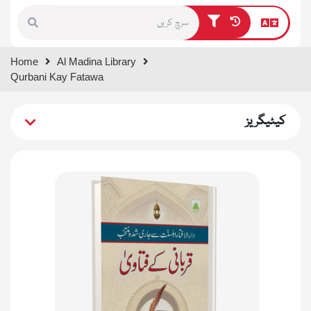
Type 1 or more characters for
Home
Al Madina Library
results.
Qurbani Kay Fatawa
کیٹیگریز