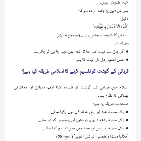
کہنا ضروری نہیں۔
بس دل میں یہ پختہ ارادہ ہو کہ:
دلیل:
“اِنَّمَا الْاَعْمَالُ بِالنِّيَّاتِ”
اعمال کا دارومدار نیتوں پر ہے (صحیح بخاری)
وضاحت:
• اگر زبان سے نیت کے الفاظ کہہ بھی دیے جائیں تو جائز ہے
• اصل اعتبار دل کی نیت کا ہے
قربانی کے گوشت کو تقسیم کرنے کا اسلامی طریقہ کیا ہے؟
اسلام میں قربانی کے گوشت کو تقسیم کرنا ایک متوازن اور معاشرتی
بھلائی کا نظام ہے۔
مستحب طریقہ یہ ہے:
• ایک حصہ خود اور اہلِ خانہ کے لیے رکھا جائے
• ایک حصہ رشتہ داروں، دوستوں اور پڑوسیوں کو دیا جائے
• ایک حصہ غریبوں اور محتاجوں میں تقسیم کیا جائے
“فَكُلُوا مِنْهَا وَأَطْعِمُوا الْبَائِسَ الْفَقِيرَ” (الحج: 28)