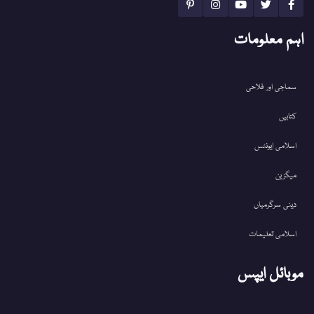
اہم معلومات
سماجی اور فلاحی
کتابیں
اسلامی ایونٹس
میگزین
دینی سرگرمیاں
اسلامی تعلیمات
موبائل ایپس