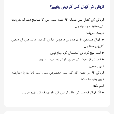
قربانی کی کھال کس کو دینی چاہیے؟
قربانی کی کھال بھی صدقہ کا حصہ ہے، اس کا صحیح مصرف شریعت
کے مطابق ہونا چاہیے۔
درست طریقہ:
• کھال مستحق افراد، مدارس یا دینی اداروں کو دی جائے میں ان بیجوں
کا پھل ملتا ہے۔
• اسے بیچ کر ذاتی استعمال کرنا جائز نہیں
• قصائی کو اجرت کے طور پر کھال دینا درست نہیں
فقہی اصول:
قربانی کا ہر حصہ اللہ کے لیے مخصوص ہے، اسے تجارت یا معاوضہ
نہیں بنایا جا سکتا
اہم نکتہ:
• اگر کھال فروخت کی جائے تو اس کی رقم صدقہ کرنا ضروری ہے