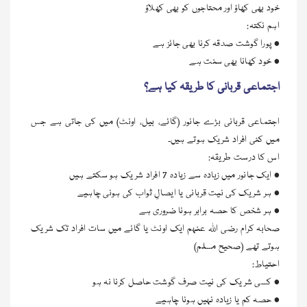
خود بھی کھاؤ اور محتاجوں کو بھی کھلاؤ
اہم نکتہ:
• پورا گوشت صدقہ کرنا بھی جائز ہے
• خود کھانا بھی سنت ہے
اجتماعی قربانی کا طریقہ کیا ہے؟
اجتماعی قربانی بڑے جانور (گائے، بیل، اونٹ) میں کی جاتی ہے جس
میں کئی افراد شریک ہوتے ہیں۔
اس کا درست طریقہ:
• ایک جانور میں زیادہ سے زیادہ 7 افراد شریک ہو سکتے ہیں
• ہر شریک کی نیت قربانی یا ایصالِ ثواب کی ہونی چاہیے
• ہر شخص کا حصہ برابر ہونا ضروری ہے
صحابہ کرام رضی اللہ عنہم ایک اونٹ یا گائے میں سات افراد تک شریک
ہوتے تھے (صحیح مسلم)
احتیاط:
• کسی شریک کی نیت صرف گوشت حاصل کرنا نہ ہو
• حصہ کم یا زیادہ نہیں ہونا چاہیے