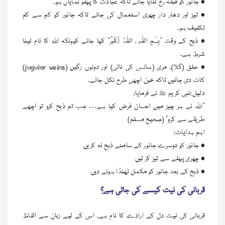
• جانور کو قبلہ رخ لٹایا جائے تاکہ عبادت کا پہلو نمایاں ہو۔
• تیز اور دھار دار چھری استعمال کی جائے تاکہ جانور کو کم سے کم
تکلیف ہو۔
• ذبح کے وقت “بِسْمِ اللّٰهِ، اللّٰهُ أَكْبَرُ” کہا جائے کیونکہ اللہ کا نام لینا
شرط ہے۔
• حلق (گلا)، مری (سانس کی نالی) اور دونوں رگیں (jugular veins)
کاٹ دی جائیں تاکہ خون اچھی طرح نکل جائے۔
دلیل:نبی کریم ﷺ نے فرمایا:
“اللہ نے ہر چیز میں احسان فرض کیا ہے… جب تم ذبح کرو تو اچھے
طریقے سے کرو” (صحیح مسلم)
اہم ہدایات:
• جانور کو دوسرے جانور کے سامنے ذبح نہ کریں
• چھری پہلے سے تیز کر لیں
• ذبح کے بعد جانور کو مکمل ٹھنڈا ہونے دیں
قربانی کی نیت کیسے کی جاتی ہے؟
قربانی کی نیت دل کے ارادے کا نام ہے، اس کے لیے زبان سے الفاظ