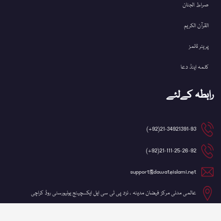
صراط الجنان
القرآن الکریم
پریئر ٹائمز
کلمہ اینڈ دعا
رابطہ کےلئے
21-34921391-93(92+)
21-111-25-26-92(92+)
support@dawateislami.net
عالمی مدنی مرکز فیضان مدینہ ، نزد پی ٹی سی ایل ایکسچینج یونیورسٹی روڈ کراچی
©کاپی رائٹ 2026 شعبہ آئی ٹی، دعوتِ اسلامی