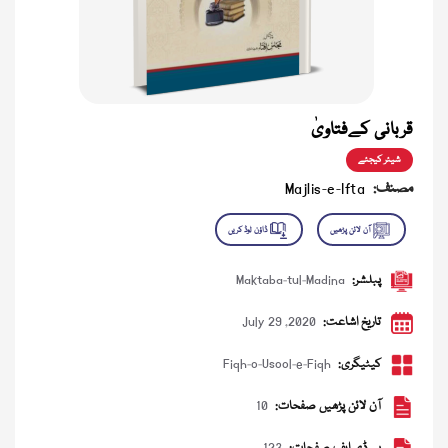
قربانی کےفتاویٰ
شیئر کیجئے
مصنف:
Majlis-e-Ifta
پبلشر:
Maktaba-tul-Madina
تاریخ اشاعت:
July 29 ,2020
کیٹیگری:
Fiqh-o-Usool-e-Fiqh
آن لائن پڑھیں صفحات:
10