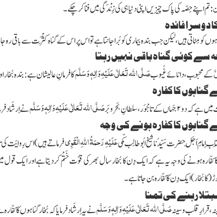
ن:
تم اپنے حِصّہ کی پاک چیزیں اپنی دنیا ہی کی زِنْدَگی میں فنا کر چکے۔
ا دوسرا فائدہ
ہوں کو مِٹاتی ہیں، لیکن جب بندہ بیماری کو بُرا جانتا ہے تو اس پر اس کے گناہ کَثْرَت سے باقی رہ 
ہ سے کوئی گناہ باقی نہیں رہتا
َّ
صَلَّی
اللہ
تَعَالٰی عَلَیْہِ وَاٰلِہٖ وَسَلَّم
کے مَحبوب، دانائے غُیوب
کا فرمانِ عالیشان ہے:بندہ بُخار او
 گناہوں کا کفارہ
صَلَّی
اللہ
تَعَالٰی عَلَیْہِ وَاٰلِہٖ وَسَلَّم
 میں ہے کہ دو
۲
جَہاں کے تاجْوَر، سلطانِ بَحرو بَر
نے اِرشَاد فر
 گناہوں کا کفارہ ہونے کی وجہ
عَلَیْہِ رَحمَۃُ
اللہ
ِالْقَوِی
ب اِمامِ اَجَلّ حضرت سَیِّدُنا شیخ ابُو طالِب مکّی
فرماتے ہیں)
اس رِوایَت کی 
ّارہ ہونے کی وجہ یہ ہے کہ ایک دِن کا بُخار سال بھر کی قوّت خَتْم کر دیتا ہے اور ایک قول میں ہےکہ انس
وڑ
(کا بُخار)
ایک دِن کا کفّارہ بن جاتاہے۔
بتلا رہنے کی تمنا
صَلَّی
اللہ
تَعَالٰی عَلَیْہِ وَاٰلِہٖ وَسَلَّم
ہ، قرارِ قلب وسینہ
نے یہ اِرشَادفرمایا کہ بُخار گناہوں کا کفّارہ