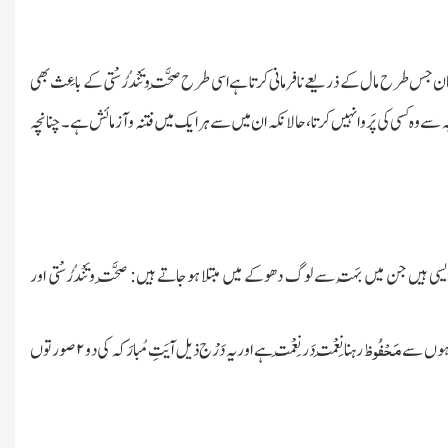
سان جس طرح مال کے ذریعے نافرمانی کرتا ہے اسی طرح صِحَّت و تَنْدُرُسْتی کے باعِث بھی
جہ سے وہ کسی کی پَروا نہیں کرتا، حالانکہ ان میں سے ہر ایک میں فتنہ و آزمائش ہے۔ چنانچہ
یسی ہیں جن میں بَہُت سے لوگ دھوکے میں مبتلا ہوجاتے ہیں: صِحَّت و تَنْدُرُسْتی اور
مَحْفُوظ
گناہوں سے
رہنا نِعْمَت دَر نِعْمَت ہے اور یہ دَرْج ذیل آیَتِ مُبارَکہ کی دو
۲
صورتوں