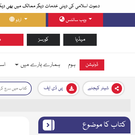
دعوت اسلامی کی دینی خدمات دیگر ممالک میں بھی دیک
ویب سائٹس
اردو
میڈیا
کورسز
م
ہوم
ہمارے بارے میں
اسل
ڈونیشن
شیئر کیجئے
پی ڈی ایف
کتاب کا موضوع