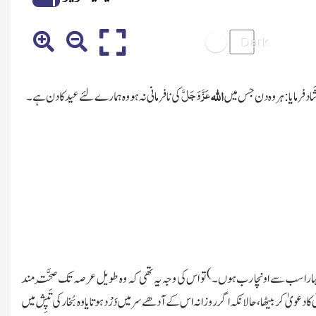
عَزَّ وَجَلَّ
اللہ
َاد فرمایا:ہروہ دن جس میں
کی نافرمانی نہ ہو وہ ہمارے لئے عید کا دن ہے۔
)
ہارا سب سے اونچا رب ہوں۔
تو اس کی وجہ یہ تھی کہ وہ طویل عرصہ تک صِحَّت مند
 کا دعویٰ کر بیٹھا، حالانکہ اگر روزانہ اس کے آدھے سر میں دَرْد ہوتا یا وہ بُخار کی تَپِش میں