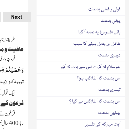
قولی و فعلی بدعات
Next
پہلی بدعت
ہائے افسوس! یہ زمانہ آگیا
طریقہ اپنای
غافل اور جاہل ہونے کا سبب
عافیت و ما
دوسری بدعت
فرمانِ باری 
جو سلام نہ کرے اس سے بات نہ کرو
وَ عَصَیْتُمْ مِّنْۢ
اس بدعت کا آغازکب ہوا؟
ترجمۂ کنز الایما
تیسری بدعت
ایک قول کے
اس بدعت کا آغازکس نے کیا ؟
فرعون کےخ
فِرْعَون نے 
چوتھی بدعت
رہا،400
آیت مبارکہ کی تفسیر