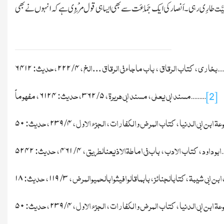
ِیَّت
طارِی رہی۔اَنصار کی ایک جَمَاعَت سے بھی ایسا ہی قول مَرْوِی ہے کہ انہوں نے بھی
بخاری ، کتاب الرقاق ، باب ماجاء فی الرقاق ...الخ ،
/
، حدیث:
۶۴۱۲
۲۲۲
۴
…
مسند ابی يعلى ، مسند ابی هريرة ،
/
، حدیث:
، مفھوماً
۶۱۲۴
۳۶۲
۵
………
[2]
ة ابن ابی الدنیا ، کتاب المرض والکفارات ، الجزء الاول ،
/
، حدیث:
۵۰
۲۳۹
۴
ابو داود ، کتاب الادب ، باب فی اماطةالاذیعنالطریق ،
/
، حدیث:
۵۲۴۲
۴۶۱
۴
ن ابی شیبة ، کتابالجنائز ، بابماقالوافیثوابالحمیوالمرض ،
/
، حدیث:
۱۸
۱۱۹
۳
ة ابن ابی الدنیا ، کتاب المرض والکفارات ، الجزء الاول ،
/
، حدیث:
۵۰
۲۳۹
۴