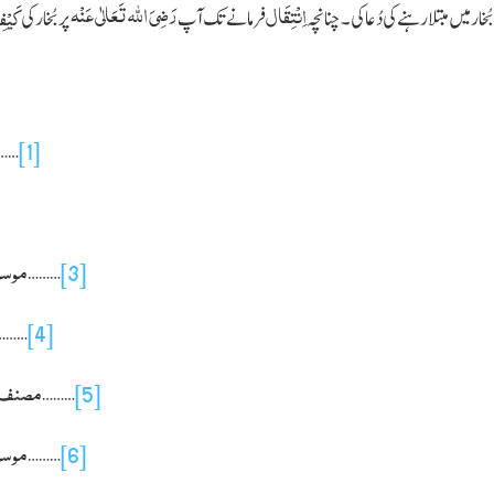
رَضِیَ
اللہ
تَعَالٰی عَنْہ
اِنْتِقَال
کَیْف
بُخار میں مبتلا رہنے کی دُعا کی۔ چنانچہ
فرمانے تک آپ
پر بُخار کی
……
[1]
موسوع
………
[3]
………
[4]
مصنف اب
………
[5]
موسوع
………
[6]