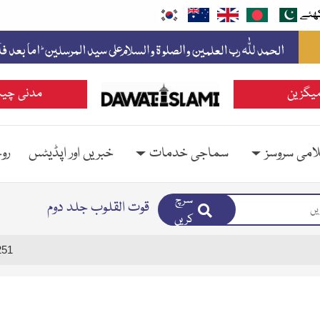
ھئے
یگزین
مدنی چین
امی سروسز
سماجی خدمات
خبریں اور اپڈیٹس
رو
سرچ
قوت القلوب جلد دوم
کریں
251