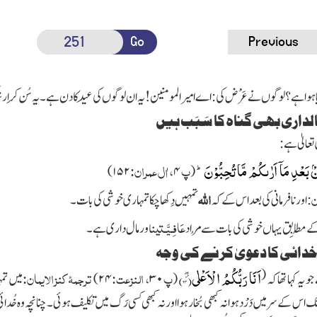
Go
Previous
اہواہے؟لوگوں نے عَرْض کی:اے امیر المومنین !یہ ان لوگوں کی عِید کا دن ہے۔ یہ سُن کر اِرش
لداری بھی گناہ کا سَبَب ہیں
تعالیٰ ہے:
 بَعْدِ مَاۤ اَرٰىكُمْ مَّا تُحِبُّوْنَؕ-
پ
، اٰل عمران:
۱۵۲)
۴
(
ن
اللہ
:اور نافرمانی کی بعد اس کے کہ
تمہیں دِکھا چکا تمہاری خوشی کی بات۔
عَافِـیَّـتیں
 مُطابِق یہاں خوشی کی بات سے مُراد
اور مال داری ہے۔
دائی کا دعویٰ کرنے کی وجہ
اَنَا رَبُّكُمُ الْاَعْلٰى٘ۖ(
۲۴)
پ
، النزعت:
ترجمۂ کنز الایمان:
(
جو یہ کہا تھا کہ
(
۳۰
۲۴)
میں تم
 سال تک اس کے سر میں دَرْد ہوا نہ کبھی بُخار ہوا اور نہ کبھی کسی رَگ میں تکلیف ہوئی۔چنانچہ وہ خُدائی