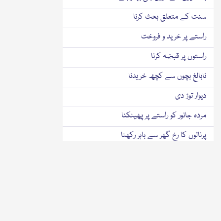
سنت کے متعلق بحث کرنا
راستے پر خرید و فروخت
راستوں پر قبضہ کرنا
نابالغ بچوں سے کچھ خریدنا
دیوار توڑ دی
مردہ جانور کو راستے پر پھینکنا
پرنالوں کا رخ گھر سے باہر رکھنا
دوہرا جھوٹ
بدعتی کو دیکھنا
مساجد کے ساتھ متصل حجروں میں نماز پڑھنا
مساجد کی زیب و زینت