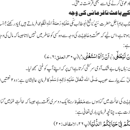
ی کا دعویٰ کرنے کی اسے کبھی فُرْصَت نہ ملتی۔
ے باعث نافرمانی کی وجہ
عَلَیْہِ رَحمَۃُ
اللہ
ِالْقَوِی
ب اِمامِ اَجَلّ حضرت سَیِّدُنا شیخ ابُو طالِب مکّی
فرماتے ہیں)
یاد رکھئے! ان
عَافِـیَّت
ِب ہوتا ہے، اس لیے کہ صِحَّت و
کی وجہ سے وہ کسی کو خاطِر میں نہیں لاتا جیسا کہ مال کی و
 ہے:
انَ لَیَطْغٰۤىۙ(
۶)
اَنْ رَّاٰهُ اسْتَغْنٰىؕ(
۷)
پ
،العلق:
،
۷)
۶
۳۰
(
ن
:ہاں ہاں بےشک آدمی سرکشی کرتا ہے اس پر کہ اپنے آپ کو غنی سمجھ لیا۔
َلَّ
صَلَّی
اللہ
تَعَالٰی عَلَیْہِ وَاٰلِہٖ وَسَلَّم
کے پیارے حبیب
کا فرمانِ عالیشان ہے: دو
۲
نعمتیں ا
ِـیَّت
مَحْفُوظ
کی حَالَت میں گناہوں سے
رہنا ایک دوسری نِعْمَت ہے جیسا کہ حَالَتِ غِنا میں 
ت ہے۔ چنانچہ فرمانِ باری تعالیٰ ہے:
ِكُمْ فِیْ حَیَاتِكُمُ الدُّنْیَا
پ
، الاحقاف:
۲۰)
۲۶
(