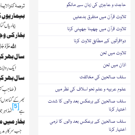
ترجمۂ کنز الایما
حاجت و عاجزی کی زبان سے مانگو
بیماریوں ک
تلاوت قرآن میں متفرق بدعتیں
بیماریاں گنا
تلاوت قرآن میں چھینا جھپٹی کرنا
بخار کی وج
دو۲قرأتوں کے مطابق تلاوت کرنا
عَزَّ وَجَل
اللہ
تلاوت میں لحن
سال بھر کے
اذان میں لحن
ایک رِوایَت
سال بھر کے
سلف صالحین کی مخالفت
(صَاحِبِ کِتا
علوم عربیہ و علم نحو اسلاف کی نظر میں
بھر کے گناہوں کا کف
سلف صالحین کے برعکس بعد والوں کا شدت
[5]
اختیار کرنا
ہے
لہٰذا ہر ج
بخار میں م
سلف صالحین کے برعکس بعد والوں کا نرمی
اختیار کرنا
جب سرکارِ مدین