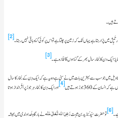
جاتے ہیں۔
[2]
ر تَپِش میں پڑا رہتا ہے یہاں تک کہ زمین پر چلتا ہے تو اس پر کوئی گناہ باقی نہیں رہتا۔
[3]
مایا: ایک دن کا بُخار سال بھر کے گناہوں کا کفّارَہ ہے۔
تاویل میں جو سب سے بہترین بات میں نے سنی ہے وہ یہ ہے کہ ایک دِن کے بُخار کا سال
[4]
ان کے 360 جوڑ ہوتے ہیں
اور ایک دِن کا بُخار ہر جوڑ پر اَثَر انداز ہوتا
[6]
رَضِیَ
اللہ
تَعَالٰی عَنْہ
 ہے۔
تو حضرت سیِّدُنا زید بن ثابِت
نے بارگاہِ خُداوندی میں ہمیشہ