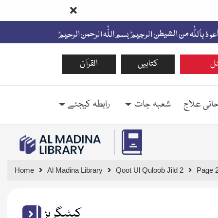
ل
کتابیں
القرآن
حانی علاج
شعبہ جات
رابطہ کیجئے
Home
Al Madina Library
Qoot Ul Quloob Jild 2
Page 
کیٹیگریز