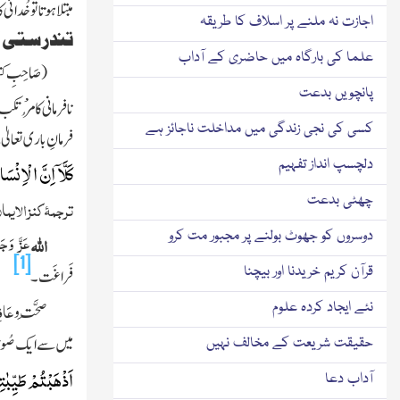
مبتلا ہوتا تو خُدائ
اجازت نہ ملنے پر اسلاف کا طریقہ
تندرستی ک
علما کی بارگاہ میں حاضری کے آداب
(صَاحِبِ کِتا
پانچویں بدعت
نافرمانی کا مُرْتک
کسی کی نجی زندگی میں مداخلت ناجائز ہے
فرمانِ باری تعالیٰ
دلچسپ انداز تفہیم
كَلَّاۤ اِنَّ الْاِنْسَ
چھٹی بدعت
ترجمۂ کنز الایما
عَزَّ وَج
دوسروں کو جھوٹ بولنے پر مجبور مت کرو
اللہ
[1]
قرآن کریم خریدنا اور بیچنا
فَراغَت۔
عَاف
نئے ایجاد کردہ علوم
صِحَّت و
میں سے ایک صُورَ
حقیقت شریعت کے مخالف نہیں
اَذْهَبْتُمْ طَیِّبٰت
آداب دعا