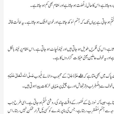
ہ جاتا ہے، اس کا حال رُخْصَت ہو جاتا ہے اور مَقام بھی کم ہو جاتا ہے۔
تْم ہو جاتی ہے یہاں تک کہ جِسْم سُوکھ جاتا ہے اور خون خشک ہو جاتا ہے۔ یہ حَالَت فاقہ
و جاتا ہے، اس کی فِکْریں طویل ہو جاتی ہیں اور نیند اُچاٹ ہو جاتی ہے۔اس مَقام پر نیند بالکل
ے اور یہ خوف عامِلین یعنی عِبَادَت گزاروں کا ہے۔
عَزَّ وَجَلَّ
صَلَّی
اللہ
تَعَالٰی عَلَیْہِ
اللہ
 پاک میں بھی ملتا ہے کہ
کے مَحبوب، دانائے غُیوب
مَبْنِی
خوف سے اِضْطِراب و اِرْتِعاش اور بے چینی پر
حَرکات پیدا ہوتی ہیں۔
ٹا دیتا ہے، جیسا کہ سُورَج کے ظُہُور کے وَقْت چاند کی روشنی خَتْم ہو جاتی ہے۔ اسی طرح جب
 سے جِسْم مُضْطَرِب رہتا ہے، جس کی بنا پر بندے کو کسی پَل قرار مُمکِن نہیں رہتا۔ اس