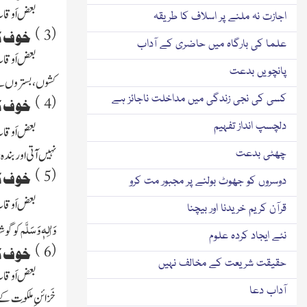
بعض اَوقات خ
اجازت نہ ملنے پر اسلاف کا طریقہ
)
(
3
خوف کا
علما کی بارگاہ میں حاضری کے آداب
بعض اَوقات
پانچویں بدعت
کشوں، بستروں سے 
کسی کی نجی زندگی میں مداخلت ناجائز ہے
)
(
4
خوف کا
دلچسپ انداز تفہیم
بعض اَوقات خ
نہیں آتی اور بندہ
چھٹی بدعت
)
(
5
خوف کا
دوسروں کو جھوٹ بولنے پر مجبور مت کرو
بعض اَوقا
قرآن کریم خریدنا اور بیچنا
وَاٰلِہٖ وَسَلَّم
کو گو
نئے ایجاد کردہ علوم
)
(
6
خوف کا
حقیقت شریعت کے مخالف نہیں
بعض اَوقات خ
آداب دعا
خَزائنِ مَلکوت کے