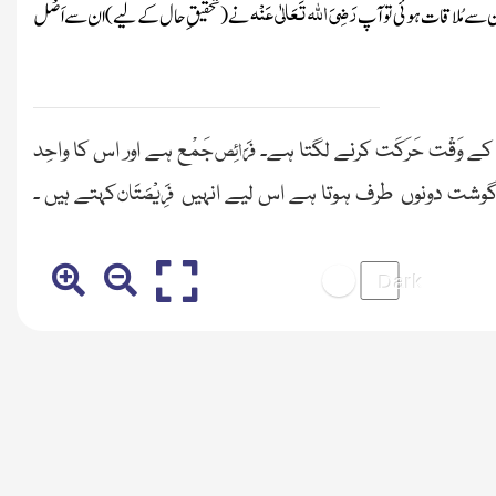
رَضِیَ
اللہ
تَعَالٰی عَنْہ
 سے مُلاقات ہوئی تو آپ
نے
(تحقیقِ حال کے لیے)
ان سے اَصْل
فَرَائِص
وَقْت حَرَکَت کرنے لگتا ہے۔
جَمْع ہے اور اس کا واحِد
فَرِیْصَتَان
گوشت دونوں طرف ہوتا ہے اس لیے انہیں
کہتے ہیں ۔