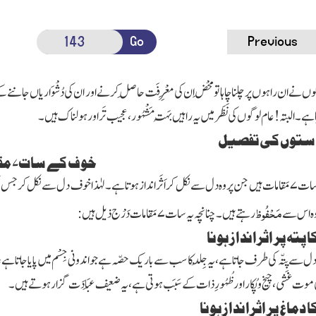
Go
Previous
ں نے ان راہوں پر چلنا چاہا تو مَحْض ان کی مَعْرِفَت حاصِل کرنے اور ان کی دُشْوَاریاں جاننے 
ہے۔ البتہ! عام لوگوں کی نَظَر میں یہ راہیں بَہُت مَشْہُور، عجیب تَر اور ہولناک ہیں۔
ستوں کی تفصیل
خوف کے سات
۷
مق
سات
۷
مَقامات ہیں جن پر وہ دل سے نکل کر اَثَر انداز ہوتا ہے۔ لہٰذا خوف دل سے نکل کر ج
مَحْفُوظ
وہ اس سے
رہتے ہیں۔ چنانچہ یہ سات
۷
مَقامات دَرْج ذیل ہیں:
پتہ پر اثرانداز ہونا
 سے پِتّہ کی طرف جاتا ہے، یہ جِلْد کا سب سے باریک حصّہ ہےجو اندونی جِسْم میں پایا جاتا ہے، 
وت غشی، چیخ و پُکار اور ظُہُورِ ذات کے سَبَب ہوتی ہے، یہ ضعیف عِبَادَت گزار ہوتے ہیں۔
 دماغ پر اثرانداز ہونا