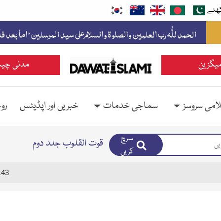
ھئے
یگزین
مدنی چین
امی سروسز
سماجی خدمات
خبریں اور اپڈیٹس
رو
سرچ
قوت القلوب جلد دوم
کریں
143