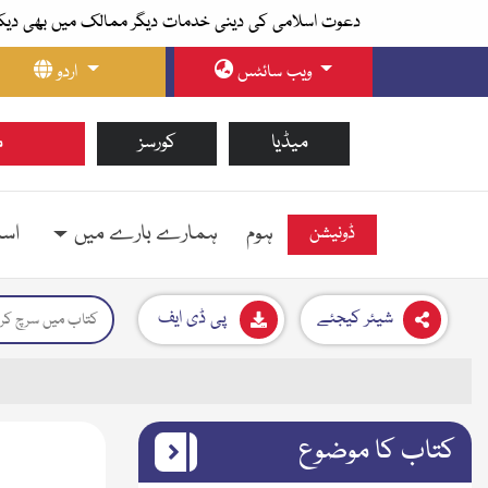
دعوت اسلامی کی دینی خدمات دیگر ممالک میں بھی دیک
ویب سائٹس
اردو
میڈیا
کورسز
م
ہوم
ہمارے بارے میں
اسل
ڈونیشن
شیئر کیجئے
پی ڈی ایف
کتاب کا موضوع