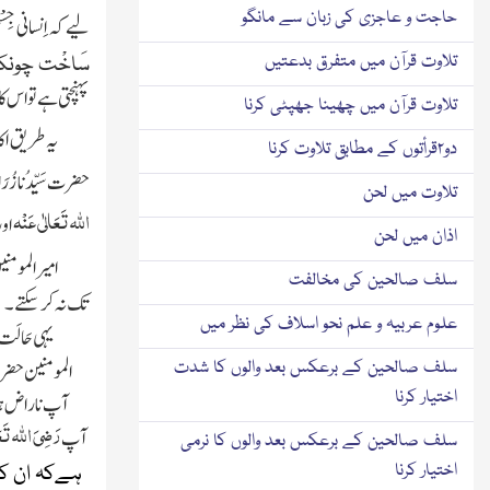
حاجت و عاجزی کی زبان سے مانگو
لیے کہ اِنسانی جِس
تلاوت قرآن میں متفرق بدعتیں
سَاخْت چونکہ 
پہنچتی ہے تو اس کا 
تلاوت قرآن میں چھینا جھپٹی کرنا
یہ طریق اکاب
دو۲قرأتوں کے مطابق تلاوت کرنا
حضرت سَیِّدُنا زُرَار
تلاوت میں لحن
اللہ
تَعَالٰی عَنْہ
اور
اذان میں لحن
امیر المومنی
سلف صالحین کی مخالفت
تک نہ کر سکتے۔
علوم عربیہ و علم نحو اسلاف کی نظر میں
یہی حَالَت 
سلف صالحین کے برعکس بعد والوں کا شدت
المومنین حضرت 
اختیار کرنا
رَضِیَ
اللہ
تَع
آپ
سلف صالحین کے برعکس بعد والوں کا نرمی
اختیار کرنا
ہےکہ ان کی