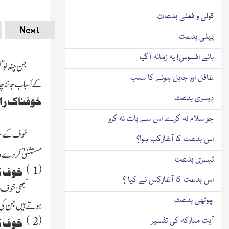
قولی و فعلی بدعات
Next
پہلی بدعت
ہائے افسوس! یہ زمانہ آگیا
جن چند لوگو
غافل اور جاہل ہونے کا سبب
کے اَسباب جاننا چا
دوسری بدعت
خوفناک را
جو سلام نہ کرے اس سے بات نہ کرو
خوف کے 
اس بدعت کا آغازکب ہوا؟
مستثنیٰ کر دے 
تیسری بدعت
)
(
1
خوف کا 
اس بدعت کا آغازکس نے کیا ؟
کبھی خوف دل
چوتھی بدعت
ہوتے ہیں جن کی م
)
(
2
آیت مبارکہ کی تفسیر
خوف کا