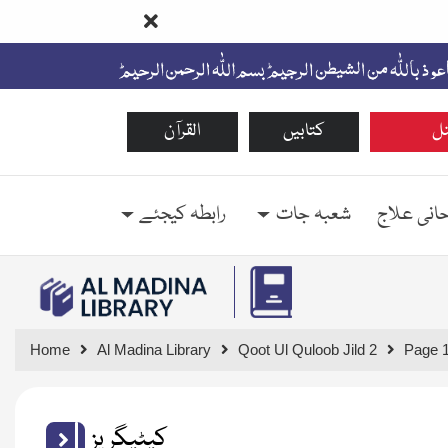
ل
کتابیں
القرآن
حانی علاج
شعبہ جات
رابطہ کیجئے
Home
Al Madina Library
Qoot Ul Quloob Jild 2
Page 
کیٹیگریز