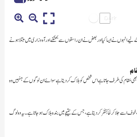
کے لیے انہوں نے ایسا کیا اور بعض نے ان راستوں سے بھٹکنے اور آہ و زاری میں مبتلا ہونے
ام
س بھی مَقام کی طرف جاتا ہے اس شخص کو ہلاک کر دیتا ہے سوائے ان لوگوں کے جنہیں وہ
خوف اسے جلا کر خَاکِسْتَر کر دیتاہے، جس کے نتیجے میں بندہ ہلاک ہو جاتا ہے۔ یہ وہ لوگ