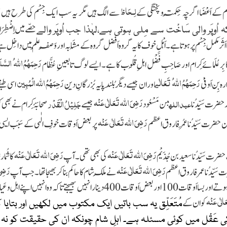
لِـحَاظ
ْم کے اَعْضَا اگرچہ حِکْمَت و پختگی کے
سے الگ ہیں مگر یہ سب ایک جِسْم کی طرح ہیں جنہی
حصّے میں اِضْطِر
اُوپَر والی سَاخْت سے مِلی ہوتی ہے،لہٰذا جب اُوپَر والے
اَثَر مکمل جِسْم پر ہوتا ہے۔ اَہْلِ خوف کا یہ گروہ اَفضل گروہ کے مُشَابہ اور وَصْفِ عِلْم میں داخِل 
رَحِمَہُمُ
اللہ ُ
السَّل
ِر عُلَمائے کِرام اور صَاحِبِ فَضْل اہلِ قُلُوب کا ہے۔ ایسے لوگ تابعینِ عُظَّام
رَحِمَہُمُ
اللہ ُ تَعَالٰی
رَحِمَہُمُ
اللہ
الْمُبِین
ہ بِن اَوفیٰ
اور ان جیسے دیگر بُلَند پایہ بُزرگانِ دین
اسی طبق
رَضِیَ
اللہ
تَعَالٰی عَنْہ
عبداللہ
جَلِیْلُ الْقَدْر
 حضرت سَیِّدُنا
بن مَسْعُود
جیسے
صحابَۂ کِرام نے بھی ک
رَضِیَ
اللہ
تَعَالٰی عَنْہ
ن حضرت سَیِّدُنا عُمَر فاروق اعظم
پر بعض اَوقات خوفِ الٰہی کے سَبَب ایس
رَضِیَ
اللہ
تَعَالٰی عَنْہ
رَضِیَ
اللہ
تَعَالٰی عَنْہ
حضرت سَیِّدُنا سعید بن جُذَیْم
کی بھی تھی۔ آپ
کا شُما
رَضِیَ
اللہ
تَعَالٰی عَنْہ
رَضِی
سَیِّدُنا عمر فاروق اعظم
نے مُلکِ شام کا حاکم بنا کر بھیجاتھا۔ جب آپ
آپ ناراض ہوتے اور بسا اَوقات 100 اور بعض اَوقات 400 دینار ان
َالٰی عَنْہ
کو ان کے
مُتَعَلِّق یہ سب باتیں ایک مکتوب میں لکھیں اور بتایا
 عَقْل میں کوئی مسئلہ ہے۔ اہلِ شام چونکہ ان کی حقیقت کو ن