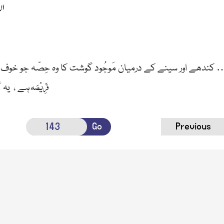
ان
ھے اور سینے کے درمیان مَوجُود گوشت کا وہ حِصّہ جو خوف کے 
فَرِیْصَہ
ہے ، یہ 
Go
Previous