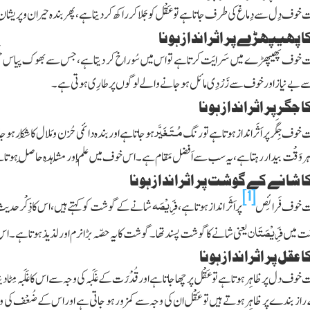
وف دِل سے دِماغ کی طرف جاتا ہے تو عَقْل کو جَلا کر راکھ کر دیتا ہے، پھر بندہ حیران و پریشان ر
 پھیپھڑے پر اثرانداز ہونا
 خوف پھیپھڑے میں سَرایَت کرتا ہے تو اس میں سُوراخ کر دیتا ہے، جس سے بھوک
پیاس خَ
بے نیاز اور خوف سے زَرْدِی مائل ہو جانے والے لوگوں پر طارِی ہوتی ہے۔
 جگر پر اثرانداز ہونا
مُـتَـغَیَّر
وف جِگَر پر اَثَر انداز ہوتا ہے تو رنگ
ہو جاتا ہے اور بندہ دائمی حُزن و مَلال کا شِکار ہ
 ہر وَقْت بیدار رہتا ہے، یہ سب سے اَفضل مَقام ہے۔اس خوف میں عِلْم اور مُشاہَدہ حاصِل ہوتا ہ
 شانے کے گوشت پر اثرانداز ہونا
[1]
فَرِیْصَہ
ت خوف فَرائِص
پر اَثَر انداز ہوتا ہے،
شانے کے گوشت کو کہتے ہیں، اس کا ذِکْر حدیث
فَرِیْصَتَان
شت میں
یعنی شانے کا گوشت پسند تھا۔ گوشت کا یہ حصّہ بڑا نرم اور لذیذ ہوتا ہے۔ اس 
 عقل پر اثرانداز ہونا
وف دل پر ظاہِر ہوتا ہے تو عَقْل پر چھا جاتا ہے اور قُدْرَت کے غَلَبہ کی وجہ سے اس کا غَلَبہ مِ
 راز بندے پر ظاہِر ہوتے ہیں تو عَقْل ان کی وجہ سے کمزور ہو جاتی ہے اور اس کے ضُعْف کی وجہ