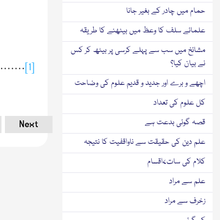
حمام میں چادر کے بغیر جانا
علمائے سلف کا وعظ میں بیٹھنے کا طریقہ
مشائخ میں سب سے پہلے کرسی پر بیٹھ کر کس
نے بیان کیا؟
[1]
……… کند
اچھے و برے اور جدید و قدیم علوم کی وضاحت
کل علوم کی تعداد
قصہ گوئی بدعت ہے
Next
علم دین کی حقیقت سے ناواقفیت کا نتیجہ
کلام کی سات۷اقسام
علم سے مراد
زخرف سے مراد