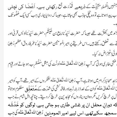
ں اِظْہَارِ مَشِیَّت کے
قُدْرَت جَمْع
ذریعے
رکھتی ہے۔ اَعْضَا کی نچلی
َاب پیدا ہوتا ہے تو وہ نچلی جانِب بھی جاتا ہے،جیسا کہ دوا یا بیماری جب کسی ایک عُضْو تک
ہے۔
َام
میں بَکَثْرَت تھے جیسا کہ حضرت سَیِّدُنا رَبِیع بن خَیْثَم، حضرت سَیِّدُنا اُوَیس قرنی اور
رَضِیَ
ے سے تعلّق رکھتے ہیں۔اس طریقے پر امیر المومنین حضرت سَیِّدُنا عُمَر فاروق اعظم
وئی اِعْتِراض نہ کیا۔
رَضِیَ
اللہ
تَعَالٰی عَنْہ
ی غشی طارِی ہوتی کہ آپ
اُونْٹ کی مِثل مُضْطَرِب ہو جاتے اور قِیام
رَضِیَ
اللہ
تَعَالٰی عَنْہ
ر زاہِد صحابَۂ کِرام میں ہوتا ہے، آپ
لشکروں کے امیر تھے، آپ کو امیر
َ
اللہ
تَعَالٰی عَنْہ
کو ان کے حَد دَرَجَہ زُہْد اور فاقہ کشی کی شِدّت کے
مَعْلُوم ہوتا تو
مُتَعَلِّق
ہیں بھیجتے تاکہ وہ انہیں اپنے اہل و عَیال پر خرچ کریں مگر وہ ان دیناروں کو مجاہدین پر خرچ کر دیتے۔ چنانچہ اہلِ شام نے جب
 کہ دورانِ محفل ان پر غشی طارِی ہو جاتی ہے، لوگوں کو خَدْشَہ
رَضِیَ
اللہ
تَعَالٰی عَنْہ
کی جب
ہ سمجھ سکےتھے، اس لیے امیر المومنین