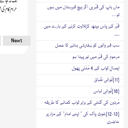
تک نہ جا سکتے
ماں باپ کی قَبْریں اگر بیچ قبرِستان میں ہوں
حرام کام کی ش
تو…
قَبْر کے پاس بیٹھ کرتِلاوت کرنے کے بارے میں
......
Next
سب قبر والوں کو سِفارِشی بنانے کا عمل
مرحوم کی قَبْر میں نور پیدا ہو
ایصالِ ثواب کے 4 مَدَنی پھول
{11}نُورانی طَباق
{10}نُورانی لباس
مُردوں کی گنتی کے برابر ثواب کمانے کا طریقہ
{12-13}غوثِ پاک کی ’’ اپنے امام‘‘ کے مزار پر
حاضِری