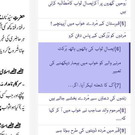
رُوحیں گھروں پر آکرایصالِ ثواب کامُطالَبہ کرتی
ہیں
سُ
حضرتِ
سیِّدُنا امام
{5}قبرِستان کے مُردے خواب میں آپہنچے !
رفتہ رفتہ کچھ کمی 
مُردوں کو بُزُرگوں کے پاس دفن کرو
ہر حاضِری کی خبر 
{6}ایصالِ ثواب کی ہاتھوں ہاتھ بَرَکت
جانا شُروع کردیا 
مرنے والے کو خواب میں بیمار دیکھنے کی
میٹھے میٹھے اسلامی
تعبیر
صَلّ
۔
سرکارِ نامدار
{7}آگ کا شعلہ لیکر آیا، اگر…
پہنچے اور جب کسی 
زندوں کی دعاؤں سے مُردے بخشے جاتے ہیں
یَہ)
کیا ہوا ثواب
پ
{8}مرحوم والِد صاحِب نے خواب میں آ کر کہا
کہ......
میٹھے میٹھے اسلا
{9}قَبْر میں مُردہ ڈوبتوں کی طرح ہوتا ہے