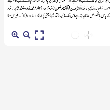
 قبروں پر جانا
کام ہے اور مسلمان کی
پر پاؤں رکھنا
حرام
،
کام کیلئے
عَلَیْہِ
رَحْمَۃُ الرَّحمٰن
مُخَرَّجہ
صَفْحَہ
م احمد رضاخان
فتاوٰی رضویہ
(
)
جلد
9
524
پرارشاد
 پاس بِالخُصوص جاناچاہتا ہے اُس تک
(ایسا)
قدیم
(یعنی پُرانا)
راستہ ہو ،
(جو کہ قبریں مٹا