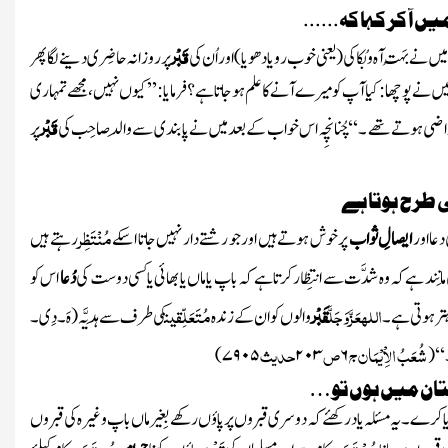
 آ کر کہا کہ
......
قَبْر
 نے بَہُت آہ وبُکا کی
(یعنی خوب رویا دھویا)
اوراُن کی
پرروزانہ حاضِری دینے لگا پھر
ں نے پوچھا : کیا آپ کو میرے آنے کا علم ہوجاتاہے ؟ فرمایا : ’’ کیوں نہیں ، مجھے تمہاری
قَبْر
راضی ہوتے تھے ۔ ‘‘چُنانچِہ اس خواب کے بعد میں نے پابندی سے والِد صاحِب کی
پر
ی طرح ہوتا ہے
مُنْتَظِر
دعااور
ایصالِ ثواب
پر خوش ہوتے ہیں اور جو رشتے دار نہیں جاتا اسکے
رہتے ہیں
ِند ہے کہ وہ شدَّت سے انتِظار کرتا ہے کہ باپ یا ماں یا بھائی یاکسی دوست کی
دُعا
اس کو
اللہ
عَزَّوَجَلَّ
قَبْر
مُتَعَلِّقین
ر ہوتی ہے ۔
والوں کو ان کے زندہ
کی طرف سے ہَدیَّہ
(ہَ ۔ دِی ۔
شُعَبُ الاِْیْمَان ج
ص
حدیث
‘‘
(
۶
۲۰۳
۷۹۰۵
)
ستان میں ہوں تو…
ا کرے ۔ یہ مسئلہ یاد رکھئے کہ دوسری قبر وں پر پاؤں رکھے بِغیرماں باپ وغیرہ کی قبروں
مُسْتَحَب
قَبْر
مُستَحَب