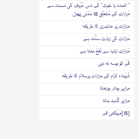
’’ المدد یا غوث‘‘ کے دس حُرُوف کی نسبت سے
مَزارات کے مُتَعلِّق 10 مَدَنی پھول
مزارات پر حاضِری کا طریقہ
مَزارات کی زیارت سنَّت ہے
مَزاراتِ اولیا سے نَفْعْ ملتا ہے
قَبْر کو بوسہ نہ دیں
شُہَداءِ کرام کے مزارات پرسلام کا طریقہ
مزارپر چادر چڑھانا
مزارپر گُنبد بنانا
{15}مَہَکتی قبر
{14}قَبْر میں قراٰن پڑھنے والا نوجوان
قَبْر کا طواف