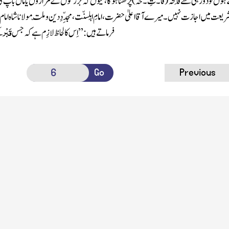
 ہوں تودُور ہی سے فاتِحہ
(فا ۔ تِ ۔ حَہ)
پڑھنا ہو گا، کیوں کہ بُزُرگوں کے مزاروں یا ماں باپ کی
ریعت میں اجازت نہیں ۔ میرے آقااعلیٰ حضرت ، امامِ اہلِسنّت ، مجدِّدِ دین وملّت مولانا شاہ اما
قَبْر
فرماتے ہیں : ’’
اِس کا لحاظ لازِم ہے کہ جس
کے
Go
Previous