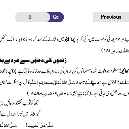
Go
Previous
قَبْر
نے مرحوم بھائی کو خواب میں دیکھ کرپوچھا :
میں دفنانے کے بعد کیا ہوا؟جوابدیا : ایک شخ
 الصُّدور ص
)
۲۸۱
زندوں کی دعاؤں سے مُردے ب
بھائیو!
معلوم ہوا فوت شُدہ مسلمانوں کو زِندوں کی دعاؤں کا بے حد فائدہ پہنچتا ہے ، چُنانچِہ
دعوتِ
َفْحَہ
صَلَّی اللہُ تَعَالٰی علیہ وَاٰلِہٖ وَسَلَّم
397
پر ہے :
مدینے
کے تاجدار
کا فرمانِ مغفِرت نشا
اَلْمُعْجَمُ الْاَ وْسَط ج
ص
حدیث
اؤں سے بخش دی جاتی ہے ۔
(
۱
۵۰۹
۱۸۷۹
)
مجھ کو ثواب بھیجو، دعائیں ہزا
قَبْر
گو
میں اُتارا ، نہ دل سے اُ
صَلُّوا عَلَی الْحَبِیْب! صَلَّی اللہُ تَعَال