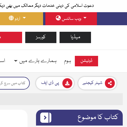
دعوت اسلامی کی دینی خدمات دیگر ممالک میں بھی دیک
ویب سائٹس
اردو
میڈیا
کورسز
م
ہوم
ہمارے بارے میں
اسل
ڈونیشن
شیئر کیجئے
پی ڈی ایف
کتاب کا موضوع