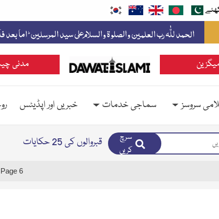
ھئے
یگزین
مدنی چین
امی سروسز
سماجی خدمات
خبریں اور اپڈیٹس
رو
سرچ
قبروالوں کی 25 حکایات
کریں
Page 6