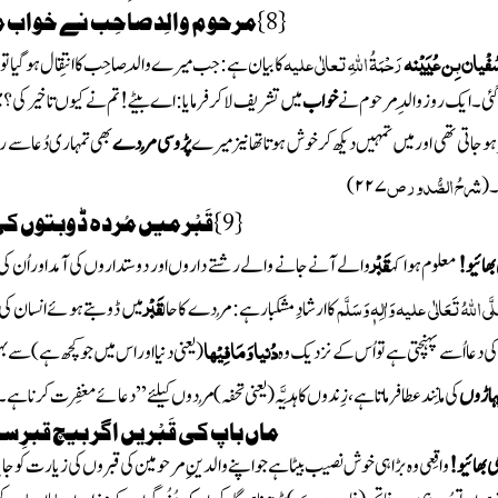
{
8
}
مرحوم والِد صاحِب نے خواب میں
فْیان بِن عُیَیْنہ
رَحْمَۃُ اللہِ تعالٰی علیہ
کا بیان ہے : جب میرے والِدصاحِب کا انتِقال ہوگیا تومیں
آ گئی ۔ ایک روزوالِدِ مرحوم نے
خواب
میں تشریف لا کر فرمایا : اے بیٹے !تم نے کیوں تاخیر کی؟ می
ہو جاتی تھی اورمیں تمہیں دیکھ کر خوش ہوتاتھا نیز میرے
پڑوسی مُردے
بھی تمہاری دُعا سے 
شرحُ الصُّدور ص
۔
(
۲۲۷
)
{
9
}
قَبْر میں مُردہ ڈوبتوں ک
قَبْر
 بھائیو!
معلوم ہوا کہ
والے آنے جانے والے رشتے داروں اور دوستداروں کی آمد اوراُن کی 
َی اللہُ تَعَالٰی علیہ وَاٰلِہٖ وَسَلَّم
قَبْر
کا ارشادِ مشکبار ہے : مُردے کا حال
میں ڈوبتے ہوئے انسان کی مان
دُنیا وَمَافِیْھا
کی دعا اُسے پہنچتی ہے تو اُس کے نزدیک وہ
(یعنی دنیا اور اس میں جو کچھ ہے )
سے بہت
ہاڑوں
کی مانِند عطا فرماتا ہے ، زِندوں کا ہَدیَّہ
(یعنی تحفہ)
مُردوں کیلئے ’’ دعائے مغفِرت کرنا ہے ۔ 
ماں باپ کی قَبْریں اگر بیچ قبرِ
می بھائیو!
واقِعی وہ بڑا ہی خوش نصیب بیٹا ہے جو اپنے والدینِ مرحومین کی قبروں کی زیارت کو جای