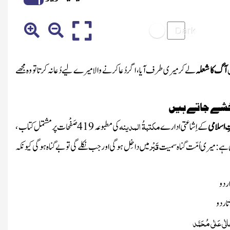
ص
آگ کا شعلہ
لے کر میری طرف آیا، اگر دُعا کرنے والا میرے لیے دُعا نہ کرتا تو وہ مجھے
خشے جاتے ہیں
مکتبۃُ المدینہ
 اسلامی
کے اِشاعتی ادارے
کی مطبوعہ
419
صَفْحات پر مشتمل کتاب ،
قَبْر
ن ہے
:
میری اُمّت گناہ سمیت
میں داخِل ہوگی اور جب نکلے گی تو بے گناہ ہوگی کیونکہ
ر دو
تار دو
ٰی عَلٰی مُحَمَّد