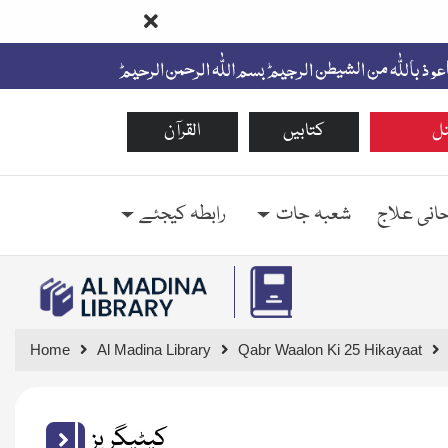
ل
کتابیں
القرآن
حانی علاج
شعبہ جات
رابطہ کیجئے
Home
Al Madina Library
Qabr Waalon Ki 25 Hikayaat
کیٹیگریز