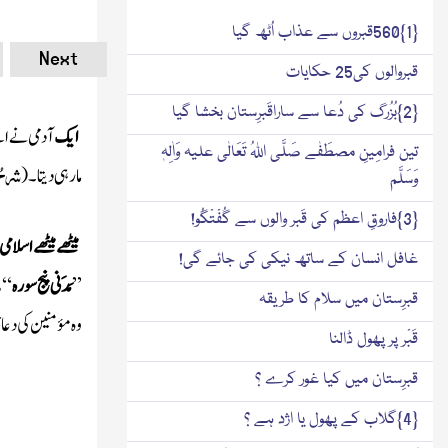
{1}560قبروں سے عذاب اُٹھ گیا
Next
قبروالوں کی25 حکایات
{2}بُزُرگ کی دُعا سے ساراقَبرِستان بخشا گیا
ایک
آدمی نے اپ
تین فرامِینِ مصطَفٰے صَلَّی اللہُ تَعَالٰی علیہ وَاٰلِہٖ
شرحُ
مارہی دیتا ۔
(
وَسَلَّم
{3}فاروقِ اعظم کی قَبر والوں سے گُفْتْگُو!
میٹھے میٹھے اسلامی 
غافل انسان کے ساتھ نیکی کی جائے گی!
ص
’’
مَدَنی پنج سورہ
‘‘
قبرِستان میں سلام کا طریقہ
وہ مؤمنین کی دع
قَبْر پر پھول ڈالنا
قبرِستان میں کیا غور کرے ؟
{4}گلاب کے پھول یا اژد ہے ؟