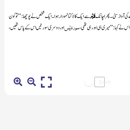
قَبْر
ے کی آواز سنی۔پھر اچانک
سے ایک کالا کتا نمودار ہوا۔ ایک شخص نے پوچھا : ’’ تو کون
سورۂ یٰس
 اس نے کہا : ’’میری ہی ہورہی تھی،
اور دوسری سورتیں اس کے پاس تھیں ،