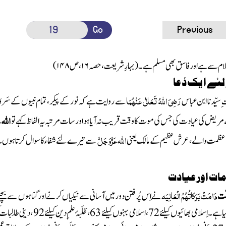
Go
Previous
ام سے ہے اور فاسق بھی مسلم ہے۔
(بہارِ شریعت ، حصہ
۱۶
، ص
۱۴۸
)
ے ا یک دُ عا
رَضِیَ اللہُ تَعَالٰی عَنْہُمَا
 سیِّدنا ابن عباس
سے روایت ہے کہ نور کے پیکر، تمام نبیوں کے سَروَر، د
اللّٰہ
ع
مریض کی عیادت کی جس کی موت کا وقت قریب نہ آیا ہواورسات مرتبہ یہ الفاظ کہے تو
اللّٰہ
عَزَّوَجَلَّ
عظمت والے ، عرش عظیم کے مالک یعنی
سے تیرے لئے شفاء کا سوال کرتاہوں ۔
امات اور عیادت
دَامَتْ بَرَکاتُہُمُ الْعَالِیَہ
نّت
نے
اِس
پُرفتن دور میں آسانی سے نیکیاں کرنے اورگناہوں سے بچنے 
ا ہے۔اِسلامی بھائیوں کیلئے
72،
اسلامی بہنوں
کیلئے 63، طَلَبۂ علمِ دین کیلئے 92 ، دینی طالِبات کیلئے 83، مَدَنی مُنّوں اورمَدَنی مُنّیوں کیلئے40جبکہ خُصُوصی