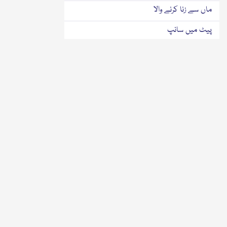
ماں سے زنا کرنے والا
پیٹ میں سانپ
(15) مسجد میں ہنسنا
لذت پر نہیں ہلاکت پر نظر رکھئے
قبرکو جنت کا باغ بنانے والے اعمال
(1تا5) نماز ، روزہ ، حج اورزکوٰۃ وغیرہ
مجھے نماز پڑھنے دو
قبر میں نماز پڑھنے والے بُزرگ
دواندھیرے دور ہوں گے
خوشبودار قبر
قبر میں تلاوت کرنے والے بزرگ