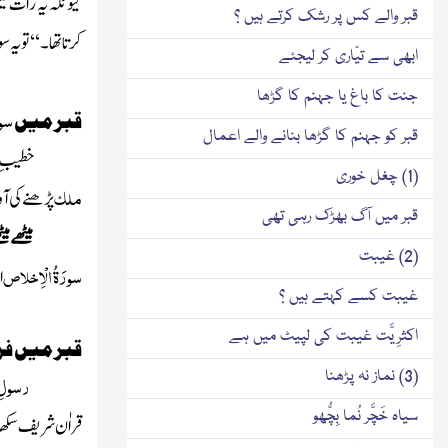
کیونکہ یہ رات م
قبر والے کس پر رشک کرتے ہیں ؟
کرتاتھا۔‘‘ تو یہ
ابھی سے تیّاری کر لیجئے
جنت کا باغ یا جہنم کا گڑھا
سور
قبر میں
قبر کو جہنم کا گڑھا بنانے والے اعمال
خطیبِ 
(1) چغل خوری
ملک
پڑھنے کی آو
قبر میں آگ بھڑک رہی تھی
میٹھے می
(2) غیبت
سورَۃُ الْاِخلاص
ا
غیبت کسے کہتے ہیں ؟
اکثرِیَّت غیبت کی لپیٹ میں ہے
قبر میں فر
(3) نماز نہ پڑھنا
رسولِ 
سیاہ خَچَّر نُما بِچُّھو
قراٰن شریف سکھات