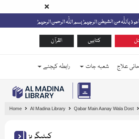
ل
کتابیں
القرآن
حانی علاج
شعبہ جات
رابطہ کیجئے
Home
Al Madina Library
Qabar Main Aanay Wala Dost
کیٹیگریز