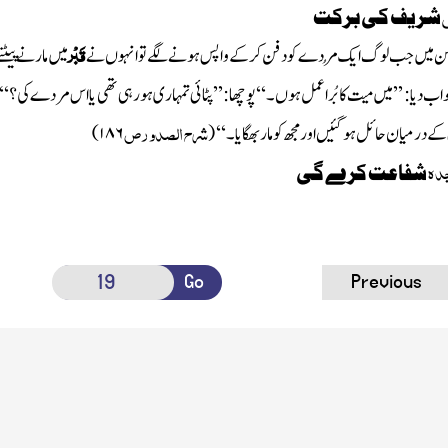
س
شریف کی برکت
قَبْر
من میں جب لوگ ایک مُردے کو دفن کرکے واپس ہونے لگے تو انہوں نے
میں مارنے پیٹن
 دیا : ’’میں میت کا بُراعمل ہوں ۔‘‘ پوچھا : ’’پٹائی تمہاری ہورہی تھی یا اس مردے کی؟‘‘
شرح الصدورص
ے درمیان حائل ہوگئیں اور مجھ کو مار بھگایا۔‘‘
(
۱۸۶
)
جدہ
شفاعت کرے گی
Go
Previous