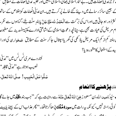
27 مَدَنی اِنعامات
ہیں
۔بے شمار اسلامی بھائی ، اسلامی بہنیں اورطَلَبہ
مَدَنی اِنعامات
کے مطابِق عم
مات کے جیبی سائز رسالے میں دیئے گئے خانے پُر کرتے ہیں ۔ان
مَدَنی اِنْعامات کواِخلاص کے سات
اَ لْحَمْدُ للّٰہ
عَزَّوَجَلَّ
ر دُور ہوجاتی ہیں اوراس کی بَرَکت سے
پابند ِ سنّت بننے ، گناہوں سے نف
عام مریض کی عیادت بھی ہے ، چنانچہ دعوتِ اسلامی کے اشاعتی ادارے مکتبۃ المدینہ کے مطبوعہ
غمخواری
ہفتہ کم از کم ایک مریض یادُکھی کی گھر یا اسپتال جا کر سنت کے مطابق
کی اور ا
یہ
کے استعمال کا مشورہ دیا؟
اُتار دے مری نَس نَس میں ’’
مَدَنی
نصیب ہوتا رہے ’’مَدَنی قافِلہ‘‘
صَلُّو ا عَلَی الْحَبِیب ! صلَّی اللّٰہُ تعالٰ
لک
پڑھنے کا انعام
عبد ا ﷲ
رَضِیَ اللہُ تَعَالٰی عَنْہُ
قَبْر
سیِّدُنا
بن مسعود
سے روایت ہے کہ ’’جب بندہ
میں جائے گا 
سورۂ مُلْک
 راستہ نہیں ، کیونکہ یہ رات میں
پڑھا کرتاتھا ۔‘‘پھر عذاب اس کے سینے یا پیٹ 