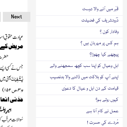
قَبْر میں آنے والا دوست
Next
دُرُودشریف کی فضیلت
وفادار کون ؟
عیادت حقوقِ اسل
ہم کس پر مہربان ہیں ؟
مریض کے لئ
پیچھے کیا چھوڑا؟
حضرت ِ
اہل وعیال کو اپنا سب کچھ سمجھنے والے
جس نے کسی ایسے 
یَّشْفِیَک
اپنے آپ کو ہلاکت میں ڈالنے والا بدنصیب
یعنی
میں 
ج
ص
قیامت کے دن اہل و عیال کا دعوٰی
)
۱۵۲
،
۳
مَدَنی انع
کیوں روتے ہو؟
امیرِ اہلس
عمل نے کام آنا ہے
سُوالات مُرتّب کی
مُردے کی حسرت !