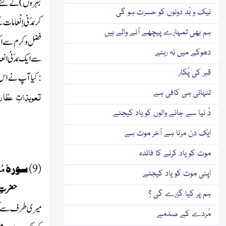
بہروں )
کے لئے
نیک و بَد دونوں کو حسرت ہو گی
کر مَدَنی اِنْعا
ہم بھی تمہارے پیچھے آنے والے ہیں
فضل وکرم سے اکث
دھوکے میں نہ رہئے
سے ایک مَدَنی ان
قبر کی پُکار
: کیا آپ نے اس 
تعویذاتِ
عطّار
تنہائی ہی کافی ہے
دُ نیا سے جانے والوں کو یاد کیجئے
ایک دن مرنا ہے آخر موت ہے
موت کو یاد کرنے کا فائدہ
مُ
(9) سورۂ
اپنی موت کو یاد کیجئے
حضرتِ
ہم پر کیا گزرے گی ؟
میری طرف سے کوئی
مُردے کے صدمے