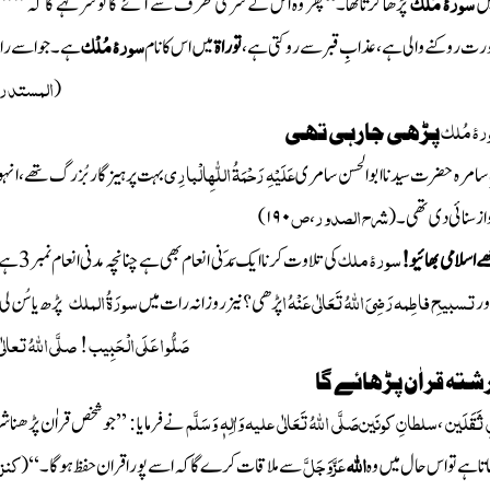
سورۂ مُلْک
یں
پڑھا کرتاتھا۔‘‘پھر وہ اس کے سر کی طر ف سے آئے گا تو سر کہے گا کہ ’’ 
سورۂ مُلْک
 سورت روکنے والی ہے، عذابِ قبر سے روکتی ہے ،
توراۃ
میں اس کانام
ہے۔ جو اسے رات
المستدر
(
ۂ مُلک
پڑھی جارہی تھی
عَلَیْہِ رَحْمَۃُ اللّٰہِالْبارِی
سامرہ حضرت سیدنا ابوالحسن سامری
بہت پرہیزگار بُزرگ تھے ، انہ
شرح الصدور
ص
از سنائی دی تھی۔
(
،
۱۹۰
)
سورۂ ملک
ٹھے اسلامی بھائیو!
کی تلاوت کرنا ایک مَدَنی انعام بھی ہے چنانچہ مدنی انعام نمبر
3
ہے :
تسبیحِ فاطِمہ
رَضِیَ اللہُ تَعَالٰی عَنْہُ
ا
سورَۃُ الملک
ور
پڑھی؟ نیز روزانہ رات میں
پڑھ یا سُن لی
صَلُّو ا عَلَی الْحَبِیب ! صلَّی اللّٰہُ تعا
شتہ قراٰن پڑھائے گا
ثَقَلَین
سلطانِ کونَین
صَلَّی اللہُ تَعَالٰی علیہ وَاٰلِہٖ وَسَلَّم
،
نے فرمایا : ’’جو شخص قراٰن پڑھن
اللّٰہ
عَزَّوَجَلَّ
کنز 
ا ہے تواس حال میں وہ
سے ملاقات کرے گا کہ اسے پورا قران حفظ ہوگا۔‘‘
(