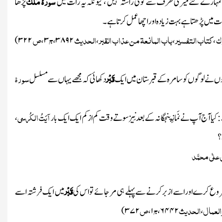
سورۂ مُلْک
’’ تمہارے لئے میری طرف سے کوئی راستہ نہیں ، کیونکہ یہ رات میں
پڑھا
 میں پڑھتا ہے بہت زیادہ اور اچھا عمل کرتاہے۔
ک
کتاب التفسیر
باب المانعۃ من عذاب القبر
الحدیث
ج
ص
)
۳۲۲
،
۳
،
۳۸۹۲
،
،
،
قَبْر
سورۂ
وں نے لوگوں کوسامرہ کے قبرستان میں ایک
دکھائی کہ مجھے یہاں سے مسلسل
آیَتُ الکُرسی
 کیاآج آپ نے نَمازِ پنجگانہ کے بعدنِیز سوتے وقت کم از کم ایک ایک بار
،
 ؟
لٰی علٰی محمَّد
قَبْر
ا شروع کرے اوراسے ازبر کرنے سے پہلے ہی مر جائے تو اس کی
میں ایک فرشتہ اسے
العمال
الحدیث
ج
ص
)
۳۷۲
،
۱
،
۶۴۴۲
،