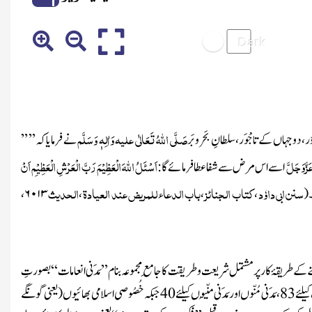
صَلَّی اللہُ تَعَالٰی علیہ وَاٰلِہٖ وَسَلَّم
و جہاں کے تاجْوَر، سلطانِ بَحرو بَر
نے فرمایاکہ ’’ ’’
َزَّوَجَلَّ
اَسْئَلُ اللّٰہَ الْعَظِیْمَ رَبَّ الْعَرْشِ الْعَظِیْمِ اَنْ
اسے اس مرض سے شفا عطا فرمائے گا :
سنن ابی داوٗد
کتاب الجنائز
باب الدعاء للمریض عند العیادۃ
الحدیث
،
۶۰۱۳
،
،
،
(
کے طریقۂ کار پر مشتمل شریعت وطریقت کا جامِع مجموعہ بنام
’’مَدَنی
انعامات‘‘
بصورتِ
اسلامی بھائیوں
(یعنی گونگے