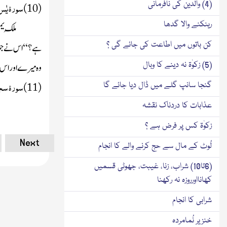
سورۂ یٰ
(4) والدین کی نافرمانی
(10)
رینکنے والا گدھا
مُلک ی
کن باتوں میں اطاعت کی جائے گی ؟
ہے؟‘‘ اس نے جواب
(5) زکوٰۃ نہ دینے کا وبال
وہ میرے اور اس ک
سورۂ س
گنجا سانپ گلے میں ڈال دیا جائے گا
(11)
عذابات کا دردناک نقشہ
زکوٰۃ کس پر فرض ہے ؟
Next
لُوٹ کے مال سے حج کرنے والے کا انجام
(6تا10) شراب، زنا، غیبت، جھوٹی قسمیں
کھانااورروزہ نہ رکھنا
شرابی کا انجام
خنزیر نُمامردہ