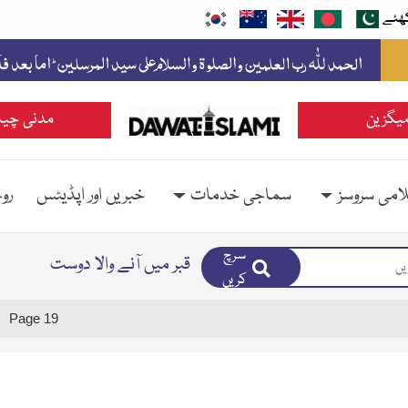
ھئے
یگزین
مدنی چین
امی سروسز
سماجی خدمات
خبریں اور اپڈیٹس
رو
سرچ
قبر میں آنے والا دوست
کریں
Page 19