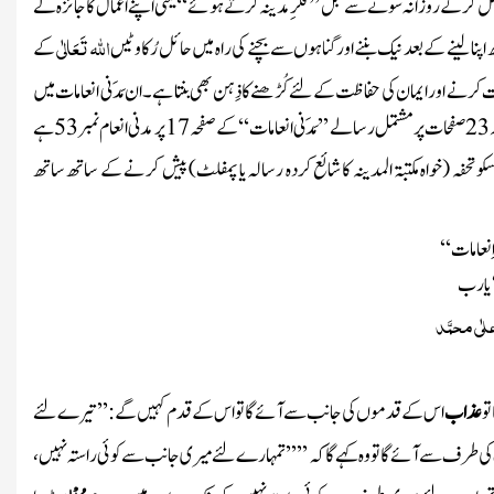
ل کرکے روزانہ سونے سے قبل ’’فکرِمدینہ کرتے ہوئے ‘‘یعنی اپنے اعمال کا جائزہ لے
اللّٰہ
تَعَالٰی
ھ اپنا لینے کے بعد نیک بننے اورگناہوں سے بچنے کی راہ میں حائل رُکاوٹیں
کے
رت کرنے اور ایمان کی حفاظت کے لئے کُڑھنے کا ذِہن بھی بنتا ہے ۔ان مَدَنی انعامات میں
23ص
فحات پر مشتمل رسالے
’’ مَدَنی انعامات‘‘
کے صفحہ
17 پر مدنی انعام نمبر53
ہے
سکو تحفہ
(خواہ مکتبۃ المدینہ کا شائع کردہ رسالہ یا پمفلٹ)
پیش کر نے کے ساتھ ساتھ
 اِنعامات
‘‘
 یا رب
ی علٰی محمَّد
تو
عذاب
اس کے قدموں کی جانب سے آئے گا تو اس کے قدم کہیں گے : ’’ تیرے لئے
کی طر ف سے آئے گا تو وہ کہے گا کہ ’’ ’’ تمہارے لئے میری جانب سے کوئی راستہ نہیں ،