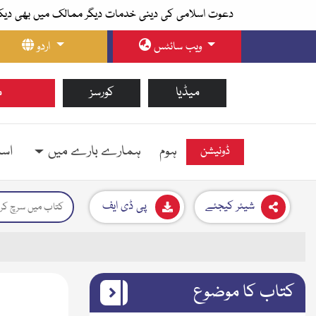
دعوت اسلامی کی دینی خدمات دیگر ممالک میں بھی دیک
ویب سائٹس
اردو
میڈیا
کورسز
م
ہوم
ہمارے بارے میں
اسل
ڈونیشن
شیئر کیجئے
پی ڈی ایف
کتاب کا موضوع