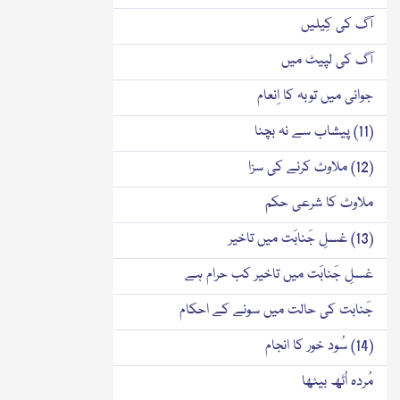
آگ کی کِیلیں
آگ کی لپیٹ میں
جوانی میں توبہ کا اِنعام
(11) پیشاب سے نہ بچنا
(12) ملاوٹ کرنے کی سزا
ملاوٹ کا شرعی حکم
(13) غسلِ جَنابَت میں تاخیر
غسلِ جَنابَت میں تاخیر کب حرام ہے
جَنابت کی حالت میں سونے کے احکام
(14) سُود خور کا انجام
مُردہ اُٹھ بیٹھا