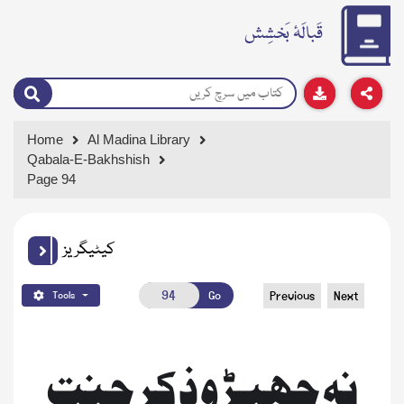
قَبالَۂ بَخشِش
Home
Al Madina Library
Qabala-E-Bakhshish
Page 94
کیٹیگریز
Go
Previous
Next
Tools
نہ چھیڑو ذکر جنت 