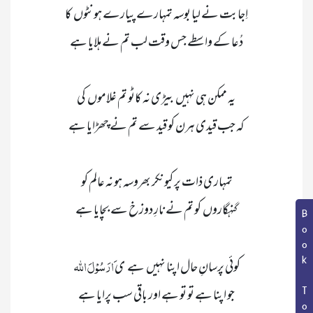
Book Topic
 َارَسُوْلَ اللّٰہ 
کوئی پرسانِ حال اپنا نہیں  ہے   ی