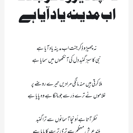
اب مدینہ یاد آیا ہے    