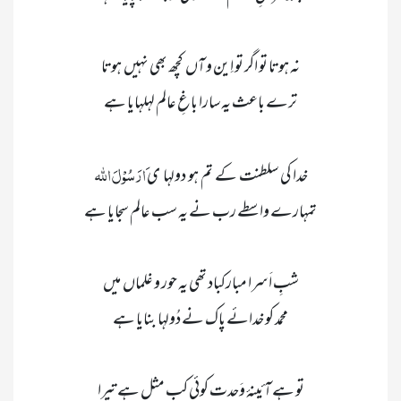
 َارَسُوْلَ اللّٰہ 
خدا کی  سلطنت  کے  تم  ہو  دولہا   ی