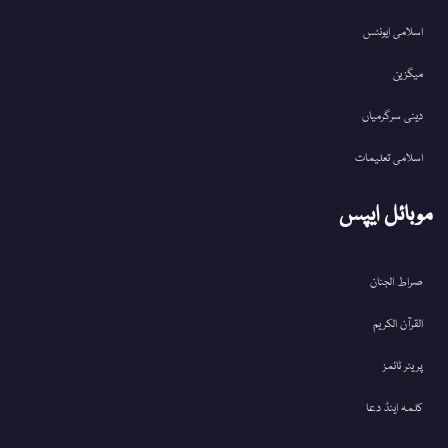
اسلامی ایونٹس
میگزین
دینی سرگرمیاں
اسلامی تعلیمات
موبائل ایپس
صراط الجنان
القرآن الکریم
پریئر ٹائمز
کلمہ اینڈ دعا