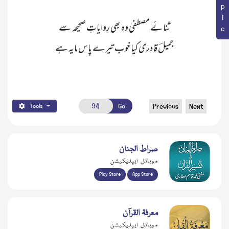
جمیلؔ قادری کیا خوب تیرے پاس مایہ ہے

Go
Previous
Next
Tools
صراط الجنان
موبائل ایپلیکیشن
Play Store
App Store
معرفۃ القرآن
موبائل ایپلیکیشن