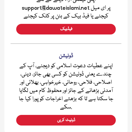
support@dawateislami.net پر ای میل
کیجئے یا فیڈ بیک کے بٹن پر کلک کیجئے
فیڈبیک
ڈونیشن
اپنے عطیات دعوت اسلامی کو دیجئے، آپ کے
چندے یعنی ڈونیشن کو کسی بھی جائز، دینی،
اصلاحی، فلاحی، روحانی، خیرخواہی، بھلائی اور
آمدنی بڑھانے کے جائز اور محفوظ کام میں لگایا
جا سکتا ہے تا کہ بڑھتے اخراجات کو پورا کیا جا
سکے.
ڈونیٹ کریں