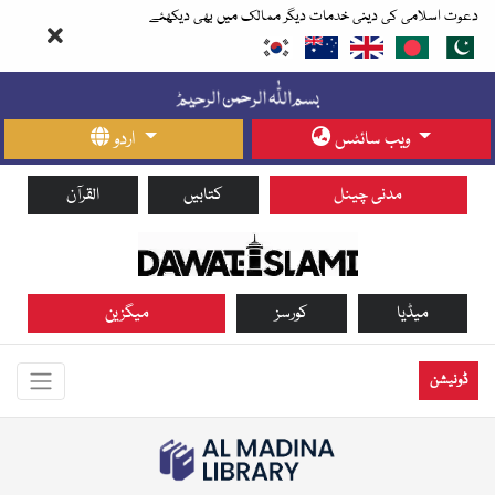
دعوت اسلامی کی دینی خدمات دیگر ممالک میں بھی دیکھئے
ویب سائٹس
اردو
مدنی چینل
کتابیں
القرآن
میڈیا
کورسز
میگزین
ڈونیشن