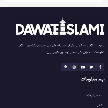
دعوت اسلامی عاشقان رسول کی دینی تحریک ہے جو پوری دنیا میں اسلامی
تعلیمات عام کرنے کی عملی کوششیں کررہی ہے
اہم معلومات
سماجی اور فلاحی
کتابیں