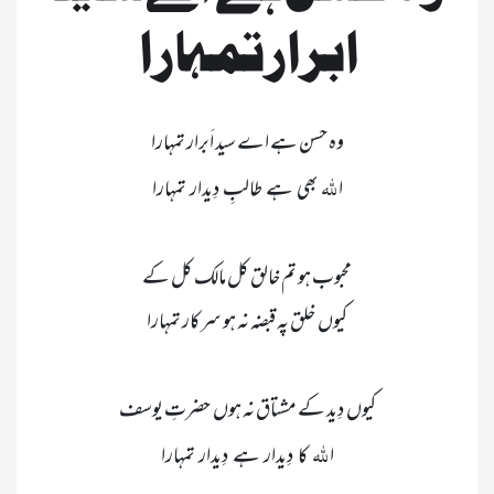
ابرار تمہارا   
 للّٰہ 
ا
 للّٰہ 
ا