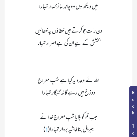
بخشش کے لیے ان کی ہے اِصرار تمہارا

اللّٰہ 
Book Topic
جبریل بنا غاشیہ بردار تمہارا(
1