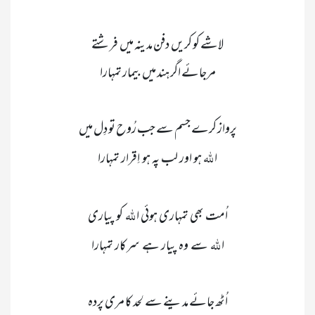
 للّٰہ   
ا
 للّٰہ    
اُمت  بھی  تمہاری  ہوئی  ا
 للّٰہ 
ا