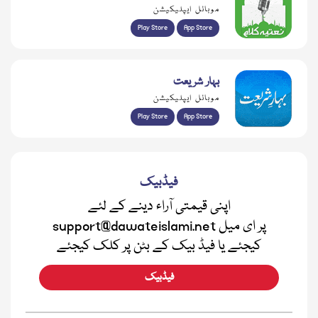
موبائل ایپلیکیشن
Play Store
App Store
بہار شریعت
موبائل ایپلیکیشن
Play Store
App Store
فیڈبیک
اپنی قیمتی آراء دینے کے لئے
support@dawateislami.net پر ای میل
کیجئے یا فیڈ بیک کے بٹن پر کلک کیجئے
فیڈبیک