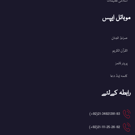
اسلامی تعلیمات
موبائل ایپس
صراط الجنان
القرآن الکریم
پریئر ٹائمز
کلمہ اینڈ دعا
رابطہ کےلئے
21-34921391-93(92+)
21-111-25-26-92(92+)