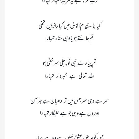
 َا اَوْحٰی 
کیا جانیے م
 للّٰہ 
ا