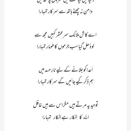
 للّٰہ    
ا