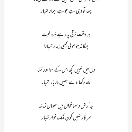
 للّٰہ    
ا