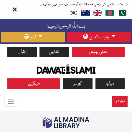
دعوت اسلامی کی دینی خدمات دیگر ممالک میں بھی دیکھئے
ویب سائٹس
اردو
مدنی چینل
کتابیں
القرآن
میڈیا
کورسز
میگزین
ڈونیشن