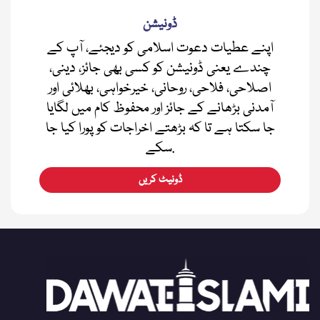
ڈونیشن
اپنے عطیات دعوت اسلامی کو دیجئے، آپ کے
چندے یعنی ڈونیشن کو کسی بھی جائز، دینی،
اصلاحی، فلاحی، روحانی، خیرخواہی، بھلائی اور
آمدنی بڑھانے کے جائز اور محفوظ کام میں لگایا
جا سکتا ہے تا کہ بڑھتے اخراجات کو پورا کیا جا
سکے.
ڈونیٹ کریں