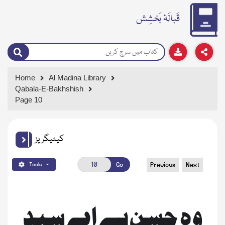
قَبالَۂ بَخشِش
Home
Al Madina Library
Qabala-E-Bakhshish
Page 10
کیٹیگریز
Go
Previous
Next
Tools
وہ حسن ہے اے سید 