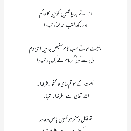
 للّٰہ   
ا
 للّٰہ 
ا