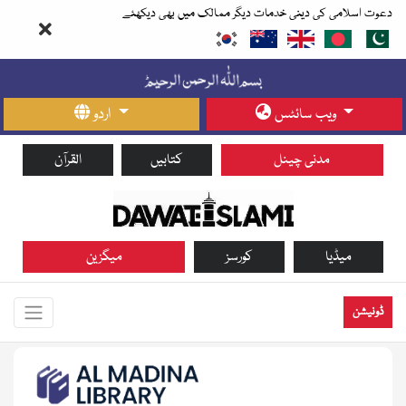
دعوت اسلامی کی دینی خدمات دیگر ممالک میں بھی دیکھئے
ویب سائٹس
اردو
مدنی چینل
کتابیں
القرآن
میڈیا
کورسز
میگزین
ڈونیشن