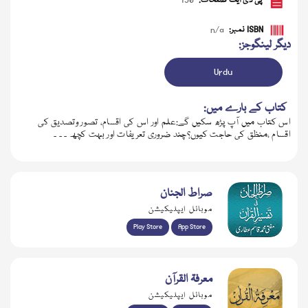
پی ڈی ایف صفحات:
150
ISBN نمبر:
n/a
دیگر لینگوجز:
Urdu
کتاب کے بارے میں:
اس کتاب میں آپ پڑھ سکیں گے:علم اور اس کی اقسام، تصور وتصدیق کی
اقسام ،منظق کی حاجت کیوں؟چند ضروری تعریفات اور بہت کچھ ۔ ۔ ۔
ڈاؤن لوڈ کریں
صراط الجنان
موبائل ایپلیکیشن
Play Store
App Store
معرفۃ القرآن
موبائل ایپلیکیشن