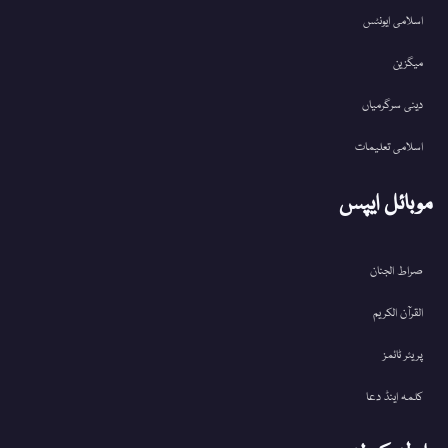
اسلامی ایونٹس
میگزین
دینی سرگرمیاں
اسلامی تعلیمات
موبائل ایپس
صراط الجنان
القرآن الکریم
پریئر ٹائمز
کلمہ اینڈ دعا