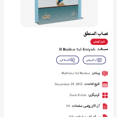
نصاب المنطق
شیئر کیجئے
مصنف:
Al Madina-tul-Ilmiyah
پبلشر:
Maktaba-tul-Madina
تاریخ اشاعت:
December 28 ,2012
کیٹیگری:
Darsi Kutub
آن لائن پڑھیں صفحات:
54