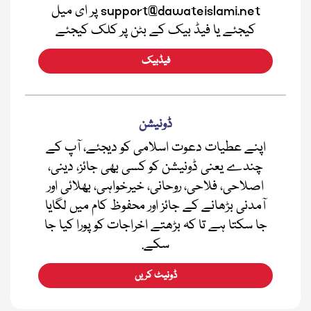
support@dawateislami.net پر ای میل
کیجئے یا فیڈ بیک کے بٹن پر کلک کیجئے
فیڈبیک
ڈونیشن
اپنے عطیات دعوت اسلامی کو دیجئے، آپ کے
چندے یعنی ڈونیشن کو کسی بھی جائز، دینی،
اصلاحی، فلاحی، روحانی، خیرخواہی، بھلائی اور
آمدنی بڑھانے کے جائز اور محفوظ کام میں لگایا
جا سکتا ہے تا کہ بڑھتے اخراجات کو پورا کیا جا
سکے.
ڈونیٹ کریں