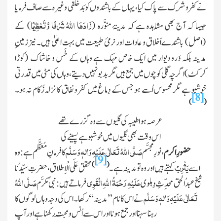
نے کفر و شِرک سے پاک کیا ، یہاں کے باشندوں کو بَدخُلقی وغیرہ سے صاف فرمایا
زَادَھَا اللّٰہُ شَرْفًا وَّتَعْظِیْمًا
جیسا کہ آج بھی مُشاہدہ ہے کہ مدینۂ منوَّرہ
(
)
کے
(اصل)
باشندے اَخلاق و عادات اور نرمئ طبیعت میں بہت اعلیٰ ہیں۔ نیز زمینِ
مدینہ بلکہ دَرو دیوار میں ایک خاص مہک ہے وہاں کے خَس و خاشاک
(کوڑا
کرکٹ)
اگر چہ گلی کو چوں میں جمع ہیں مگر بد بو نہیں دیتے، وہاں کی مٹی میں قدرتی
خوشبو ہے مگر محسوس اُسے ہو جس کے دِما غ میں کفر و نفاق کا نزلہ زُکام نہ ہو۔
[8]
)
(
عرصہ ہوا طیبہ کی گلیوں سے وہ گزرے تھے
اس وقت بھی گلیوں میں خوشبو ہے پسینے کی
صَلَّی اللّٰہُ تَعَالٰی عَلَیْہِ وَاٰلہٖ وَسَلَّم
حضورِ اکرم
، نورِ مجسَّم
کا فرمانِ مُعَظَّم ہے:وہ
[9]
یَثْرِبْ
)
(
اسے
کہتے ہیں اور وہ تو مدینہ ہے۔
محقق عَلَی الْاِطلاق، حضرتِ سیِّدُنا
عَلَیْہِ رَحْمَۃُ
اللّٰہ
ِالْقَوِی
صَلَّی اللّٰہُ
شیخ عبدُالحق
محدِّثِ دِہلوی
فرماتے ہیں:نبیٔ مکرَّم
تَعَالٰی عَلَیْہِ وَاٰلہٖ وَسَلَّم
نے اس کا نام ’’ مدینہ ‘‘ رکھا۔ اس کی وجہ وہاں لوگوں کا
رہنا سہنا اور جمع ہونا اور اس سے اُنس و مَحبت رکھنا ہے اور آپ