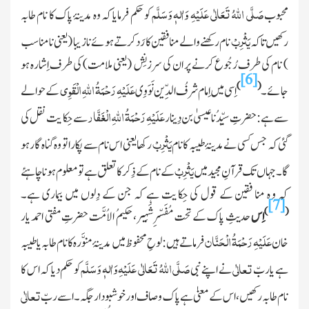
صَلَّی اللّٰہُ تَعَالٰی عَلَیْہِ وَاٰلہٖ وَسَلَّم
محبوب
کو حکم فرمایا کہ وہ مدینۂ پاک کا نام طابہ
یَثْرِبْ
رکھیں تاکہ
نام رکھنے والے منافقین کا رَد کرتے ہوئے نازیبا
(یعنی نامناسب
)
نام کی طرف رُجُوع کرنے پر ان کی سرزنِش
(یعنی ملامت)
کی طرف اِشارہ ہو
[6]
عَلَیْہِ رَحْمَۃُ
اللّٰہ
ِالْقَوِی
)
(
جائے۔
اِسی میں
اِمام شرفُ الدِّین نَوَوِی
کے حوالے
عَلَیْہِ رَحْمَۃُ
اللّٰہ
ِالْغَفَّار
سے ہے: حضرتِ سیِّدُنا
عیسیٰ بن دِینار
سے حِکایت نقل کی
یَثْرِبْ
گئی کہ جس کسی نے مدینۂ طیبہ کا نام
رکھا یعنی اس نام سے پکا را تو وہ گناہ گار ہو
یَثْرِبْ
گا۔جہاں تک قرآنِ مجید میں
کے نام کے ذِکر کا تعلق ہے تو معلوم ہو نا چاہئے
کہ و ہ منا فقین کے قول کی حِکایت ہے کہ جن کے دِلوں میں بیماری ہے۔
[7]
)
(
اِس
حدیثِ پاک کے تحت مُفَسّرِشَہِیر، حکیمُ الاُمَّت حضرتِ مفتی احمد یار
عَلَیْہِ رَحْمَۃُ الْحَنَّان
خان
فرماتے ہیں:لوحِ محفوظ میں مدینۂ منوَّرہ کا نام طابہ یا طیبہ
صَلَّی اللّٰہُ تَعَالٰی عَلَیْہِ وَاٰلہٖ وَسَلَّم
تعالٰی
ہے یا ربّ
نے اپنے نبی
کو حکم دیا کہ اس کا
تعالٰی
نام طابہ رکھیں، اس کے معنیٰ ہے پاک و صاف اور خوشبودار جگہ۔ اسے ربّ