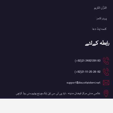
القرآن الکریم
پریئر ٹائمز
کلمہ اینڈ دعا
رابطہ کےلئے
21-34921391-93(92+)
21-111-25-26-92(92+)
support@dawateislami.net
عالمی مدنی مرکز فیضان مدینہ ، نزد پی ٹی سی ایل ایکسچینج یونیورسٹی روڈ کراچی
©کاپی رائٹ 2026 شعبہ آئی ٹی، دعوتِ اسلامی