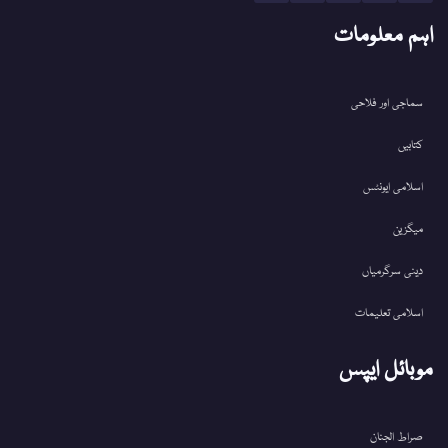
اہم معلومات
سماجی اور فلاحی
کتابیں
اسلامی ایونٹس
میگزین
دینی سرگرمیاں
اسلامی تعلیمات
موبائل ایپس
صراط الجنان