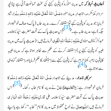
یَثْرِبْ
اَحادیثِ مُبارَکہ
میں مدینۂ منوَّرہ کو
کہنے کی سخت ممانعت آئی ہے چنانچہ
صَلَّی اللّٰہُ تَعَالٰی عَلَیْہِ وَاٰلہٖ وَسَلَّم
سردارِ مکۂ مکرمہ، تاجدارِ مدینۂ منورہ
نے اِرشاد
یَثْرِبْ
فرمایا: جو مدینہ کو
کہے تو اِستغفار کرے۔مدینہ طابہ
(پاک و صاف خوشبودار
[3]
)
(
جگہ)
ہے،
مدینہ طابہ ہے۔
اِس حدیثِ پاک کے تحت حضرتِ سیِّدُنا علّامہ
عَلَیْہِ رَحْمَۃُ
اللّٰہ
ِالْقَوِی
عبدُ الرَّ ءُوْف مناوی
فرماتے ہیں:
(حدیثِ پاک میں مدینۂ
یَثْرِبْ
طیبہ کو
کہنے پر)
اِستغفار کرنے کے حکم سے ظاہر ہوتا ہے کہ مدینۂ طیبہ
یَثْرِبْ
یَثْرِبْ
کا
نام رکھنا حرام ہے کہ
کہنے سے اِستِغْفار کا حکم فرمایا اور اِستغفار گناہ ہی
[4]
)
(
سے ہوتا ہے۔
صَلَّی اللّٰہُ تَعَالٰی عَلَیْہِ وَاٰلہٖ وَسَلَّم
سرکارِ نامدار
، مدینے کے تاجدار
کا
[5]
عَزَّوَجَلَّ
اللہ
)
(
فرمانِ خوشبودار ہے:بیشک
نےمدینہ کا نام طابہ رکھا۔
اس
عَلَیْہِ رَحْمَۃُ
اللّٰہِ
الْبَارِی
حدیثِ پاک کے تحت حضرتِ سیِّدُنا علّامہ علی قاری
اللّٰہ
تعالٰی
فرماتے ہیں:
نے لوحِ محفوظ میں مدینہ کا نام”طابہ“رکھا ہے یا اپنے