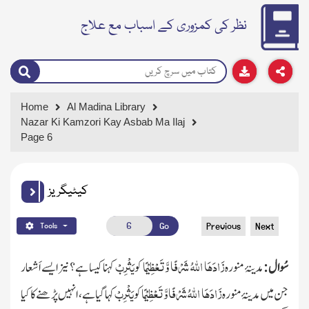
نظر کی کمزوری کے اسباب مع علاج
Home
Al Madina Library
Nazar Ki Kamzori Kay Asbab Ma Ilaj
Page 6
کیٹیگریز
Go
Previous
Next
Tools
زَادَھَا اللّٰہُ شَرْفًا وَّتَعْظِیْمًا
یَثْرِبْ
سُوال :
مدینۂ منورہ
کو
کہنا کیسا ہے؟ نیز ایسے اَشعار
زَادَھَا اللّٰہُ شَرْفًا وَّتَعْظِیْمًا
یَثْرِبْ
جن میں مدینۂ منورہ
کو
کہا گیا ہے ، انہیں پڑھنے کا کیا