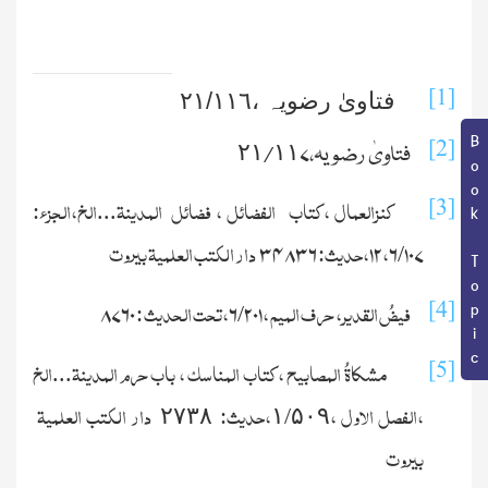
[1]
فتاویٰ رضویہ ،٢١/١١٦
Book Topic
[2]
فتاویٰ رضویہ،٢١/١١۷
کنزالعمال ،کتاب الفضائل ، فضائل المدینة...الخ،الجزء:
[3]
/
،
،حدیث:
دار الکتب العلمية بیروت
۳۴۸۳۶
۱۲
۶
۱۰۷
فیضُ القدیر، حرف المیم ،
/
،تحت الحدیث :
[4]
۸۷۶۰
۶
۲۰۱
مشکاةُ المصابیح ،کتاب المناسک ، باب حرم المدینة...الخ
[5]
،الفصل الاول ،
/
،حدیث:
دار الکتب العلمیة
۲۷۳۸
۱
۵۰۹
بیروت