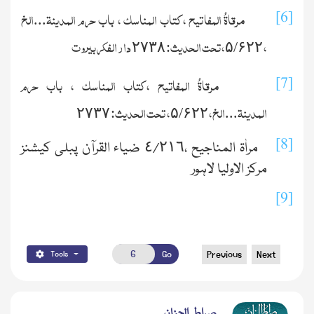
مرقاةُ المفاتیح ،کتاب المناسک ، باب حرم المدینة...الخ
[6]
،
/
،تحت الحدیث:
دار الفكر بيروت
۲۷۳۸
۵
۶۲۲
مرقاةُ المفاتیح ،کتاب المناسک ، باب حرم
[7]
المدینة...الخ،
/
، تحت الحدیث:
۲۷۳۷
۵
۶۲۲
[8]
مراٰۃ المناجیح ،٤/٢١٦ ضیاء القرآن پبلی کیشنز
مرکز الاولیا لاہور
[9]
Go
Previous
Next
Tools