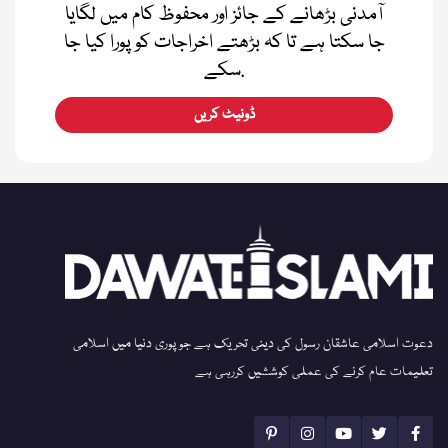
آمدنی بڑھانے کے جائز اور محفوظ کام میں لگایا
جا سکتا ہے تا کہ بڑھتے اخراجات کو پورا کیا جا
سکے.
ڈونیٹ کریں
دعوت اسلامی عاشقان رسول کی دینی تحریک ہے جو پوری دنیا میں اسلامی
تعلیمات عام کرنے کی عملی کوششیں کررہی ہے