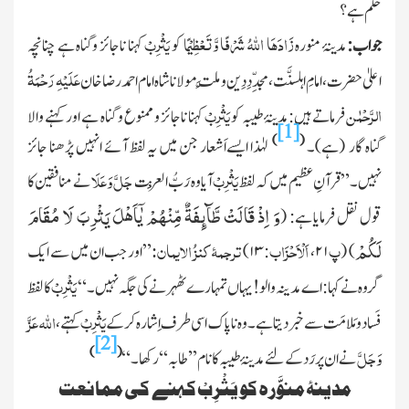
حکم ہے؟
زَادَھَا اللّٰہُ شَرْفًا وَّتَعْظِیْمًا
یَثْرِبْ
جواب:
مدینۂ منورہ
کو
کہنا ناجائز وگناہ ہے چنانچہ
عَلَیْہِ رَحْمَۃُ
اعلیٰ حضرت، امامِ اہلسنَّت، مجدِّدِدِین ومِلَّت مولانا شاہ امام احمد رضا خان
الرَّحْمٰن
یَثْرِبْ
فرماتے ہیں:مدینۂ طیبہ کو
کہنا ناجائز و ممنوع و گناہ ہے اور کہنے والا
[1]
)
(
گناہ گار
(ہے)
۔
لہٰذا ایسےاَشعار جن میں یہ لفظ آئے انہیں پڑھنا جائز
یَثْرِبْ
جَلَّ وَعَلَا
نہیں۔”قرآنِ عظیم میں کہ لفظ
آیا وہ رَبُّ الْعِزت
نے منافقین کا
وَ اِذْ قَالَتْ طَّآىٕفَةٌ مِّنْهُمْ یٰۤاَهْلَ یَثْرِبَ لَا مُقَامَ
قول نقل فرمایا ہے: (
لَكُمْ
پ
اَلْاَحْزَاب
ترجمۂ کنزُ الایمان:
)
(
۲۱
،
:
۱۳)
”اور جب ان میں سے ایک
یَثْرِبْ
گروہ نے کہا: اے مدینہ والو! یہاں تمہارے ٹھہرنے کی جگہ نہیں۔“
کا لفظ
یَثْرِبْ
اللہ عَزَّ
فَساد و مَلامَت سے خبر دیتا ہے۔ وہ ناپاک اسی طرف اِشارہ کر کے
کہتے،
[2]
وَجَلَّ
)
(
نے ان پر رَد کے لئے مدینۂ طیبہ کا نام ’’ طابہ ‘‘ رکھا۔“
مدینۂ منوَّرہ کو یَثْرِبْ کہنے کی ممانعت