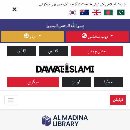
دعوت اسلامی کی دینی خدمات دیگر ممالک میں بھی دیکھئے
ویب سائٹس
اردو
مدنی چینل
کتابیں
القرآن
میڈیا
کورسز
میگزین
ڈونیشن