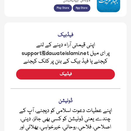
موبائل ایپلیکیشن
Play Store
App Store
فیڈبیک
اپنی قیمتی آراء دینے کے لئے
support@dawateislami.net پر ای میل
کیجئے یا فیڈ بیک کے بٹن پر کلک کیجئے
فیڈبیک
ڈونیشن
اپنے عطیات دعوت اسلامی کو دیجئے، آپ کے
چندے یعنی ڈونیشن کو کسی بھی جائز، دینی،
اصلاحی، فلاحی، روحانی، خیرخواہی، بھلائی اور