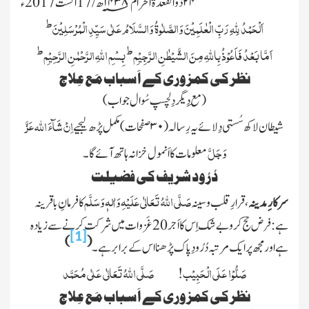
۲۴ ذوالقعدۃ الحرام ۱۴۳۸؁ ھ / 17اگست 2017ء
ط
اَلْحَمْدُ لِلّٰہِ رَبِّ الْعٰلَمِیْنَ
وَالصَّلٰوۃُ
وَالسَّلَامُ
عَلٰی سَیِّدِ
الْمُرْسَلِیْنَ
ط
ط
اَمَّا بَعْدُ فَاَعُوْذُ بِاللہِ مِنَ الشَّیْطٰنِ الرَّجِیْمِ
بِسْمِ اللہِ الرَّحْمٰنِ الرَّحِیْمِ
نظر کی کمزوری کے اَسباب مَع عِلاج
(مَع دِیگر دِلچسپ سُوال جواب)
عَزَّ
اِنْ شَآءَ
اللّٰہ
شیطان لاکھ سُستی دِلائے یہ رِسالہ
(۳۰ صفحات)
مکمل پڑھ لیجیے
وَجَلَّ
معلومات کا اَنمول خزانہ ہاتھ آئے گا۔
دُرُود شریف کی فضیلت
صَلَّی اللّٰہُ تَعَالٰی عَلَیْہِ وَاٰلہٖ وَسَلَّم
سرکار ِمدینہ
، قرارِ قلب و سینہ
کا فرمانِ باقرینہ
ہے: فرض حج کرو بے شک اِس کا اَجر 20 غَزوات میں شرکت کرنے سے زیادہ
[1]
)
(
ہے اور مجھ پر ایک مرتبہ دُرُودِ پاک پڑھنا اس کے برابر ہے۔
صَلُّوْا عَلَی الْحَبِیْب!
صَلَّی اللّٰہُ تَعَالٰی عَلٰی مُحَمَّد
نظر کی کمزوری کے اَسباب مَع عِلاج