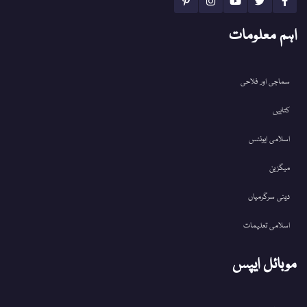
اہم معلومات
سماجی اور فلاحی
کتابیں
اسلامی ایونٹس
میگزین
دینی سرگرمیاں
اسلامی تعلیمات
موبائل ایپس