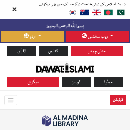
دعوت اسلامی کی دینی خدمات دیگر ممالک میں بھی دیکھئے
ویب سائٹس
اردو
مدنی چینل
کتابیں
القرآن
میڈیا
کورسز
میگزین
ڈونیشن