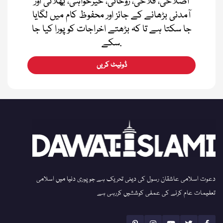
اصلاحی، فلاحی، روحانی، خیرخواہی، بھلائی اور
آمدنی بڑھانے کے جائز اور محفوظ کام میں لگایا
جا سکتا ہے تا کہ بڑھتے اخراجات کو پورا کیا جا
سکے.
ڈونیٹ کریں
دعوت اسلامی عاشقان رسول کی دینی تحریک ہے جو پوری دنیا میں اسلامی
تعلیمات عام کرنے کی عملی کوششیں کررہی ہے