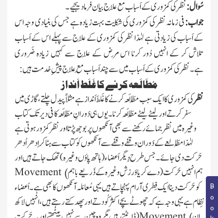
سُوال :
نظر کی کمزوری کے اَسباب مع عِلاج بیان فرما دیجیے۔
جواب:
فی زمانہ نظر کی کمزوری کی شکایت بہت زیادہ ہے جس کی بنیادی وجہ اس
کے اَسباب کی زیادتی ہے لہٰذا نظر کی کمزوری کے عِلاج سے پہلے اس کے اَسباب
تلاش کر کے انہیں دُور کرنا اس مَرض کے عِلاج سے کہیں زیادہ ضَروری
ہے۔
نظر کی کمزوری کے اَسباب میں سے چند اَسباب مَع عِلاج پیشِ خدمت ہیں :
مُطَالَعہ کرنے کا غَلَط اَنداز
نظر
کی کمزوری کا ایک سبب مُطَالَعہ کرنے کا غَلَط اَنداز ہے مثلاً پیدل چلتے، گاڑی میں
سفر کرتےاور لیٹے لیٹے مُطَالَعہ کرنا۔ یوں ہی دَورانِ مُطَالَعہ کافی دیر تک کتاب
وغیرہ میں نظر جمائے رکھنے سے بھی آنکھوں پر بوجھ پڑتا اور نظر کمزور ہوتی ہے
لہٰذا مُطَالعے کے دَوران وقفے وقفے سے آنکھوں کو کتاب سے ہٹا کر اِدھر اُدھر
حَرکت دی جائے۔جس طرح دِیگر اَعضاء
(ہاتھ پاؤں وغیرہ)
تھک جاتے ہیں اور
ہم انہیں حَرکت
(
دے کر یا وَرزش وغیرہ کے ذَریعے باہم
Movement
)
کو حَرکت دینا ایک فِطری
آرام پہنچاتے ہیں یہی مُعامَلہ آنکھوں کا بھی ہے۔اَعضاء
نِظام ہے یہی وجہ ہے کہ چھوٹے بچے اکثر کُودتے اور پھدکتے رہتے ہیں، انہیں لاکھ
ان
Movement
(
ڈانٹتے رہیں مگر وہ چین سے نہیں بیٹھتے اور یہ حَرکت
)