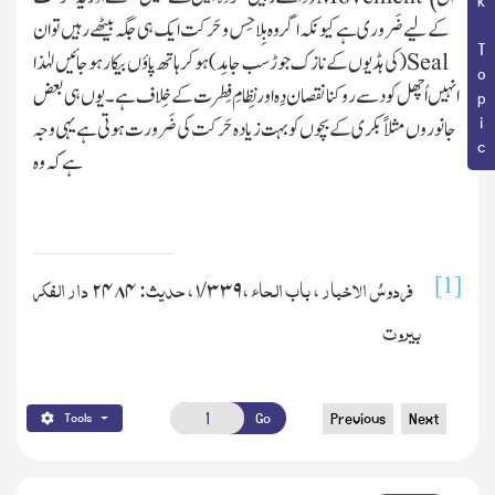
Book Topic
کے لیے ضَروری ہے کیونکہ اگر وہ بِلا حِس و حَرکت ایک ہی جگہ بیٹھے رہیں تو ان
Seal)
(
کی ہڈیوں کے نازک جوڑ سب جامِد
ہو کر ہاتھ پاؤں بیکار ہو جائیں لہٰذا
انہیں اُچھل کود سے روکنا نقصان دِہ اور نِظامِ فِطرت کے خِلاف ہے۔یوں ہی بعض
جانوروں مثلاً بکری کے بچوں کو بہت زیادہ حَرکت کی ضَرورت ہوتی ہے یہی وجہ
ہے کہ وہ
فردوسُ الاخبار ، با
ب الحاء ،
/
، حدیث:
دار الفکر
[1]
۲۴۸۴
۱
۳۳۹
بیروت
Go
Previous
Next
Tools