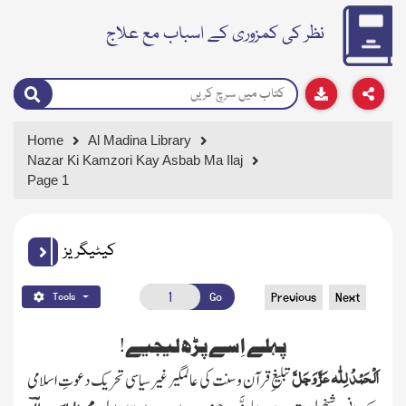
نظر کی کمزوری کے اسباب مع علاج
Home
Al Madina Library
Nazar Ki Kamzori Kay Asbab Ma Ilaj
Page 1
کیٹیگریز
Go
Previous
Next
Tools
پہلے اِسے پڑھ لیجیے!
اَلْحَمْدُ لِلّٰہ عَزَّ وَجَلَّ
تبلیغِ قرآن وسنت کی عالمگیر غیر سیاسی تحریک دعوتِ اسلامی