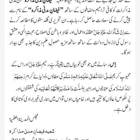
کے مقدّس جذبے کے تحت المدینۃ العلمیۃ کا شعبہ
’’ فیضانِ مدنی مذاکرہ ‘‘
ان مَدَنی
مذاکرات کو کافی ترامیم و اضافوں کے ساتھ
’’ فیضانِ مدنی مذاکرہ ‘‘
کے نام سے
پیش کرنے کی سعادت حاصل کر رہا ہے۔ ان تحریری گلدستوں کا مطالعہ کرنے
عَزَّ وَجَلَّ
اِنْ شَآءَ
اللہ
سے
عقائد و اعمال اور ظاہر و باطن کی اصلاح، محبت ِالٰہی
و عشقِ
رسول
کی لازوال دولت کے ساتھ ساتھ مزید حصولِ علمِ دین کا جذبہ بھی بیدار
ہو گا۔
عَزَّ وَجَلَّ
اِس
رسالے میں جو بھی خوبیاں ہیں یقیناً ربِّ رحیم
اور اس کے
صَلَّی اللّٰہُ تَعَالٰی عَلَیْہِ وَاٰلہٖ وَسَلَّم
رَحِمَہُمُ
محبوبِ کریم
کی عطاؤں، اَولیائے کرام
اللّٰہ ُ السَّلَام
دَامَتْ بَرَکاتُہُمُ الْعَالِیَہ
کی عنایتوں اور امیر اہلسنَّت
کی شفقتوں اور
پُرخُلوص دُعاؤں کا نتیجہ ہیں اور خامیاں ہوں تو اس میں ہماری غیر اِرادی کوتاہی کا
دخل ہے۔
مجلس المدینۃ العلمیۃ
شعبہ فیضانِ مدنی مذاکرہ