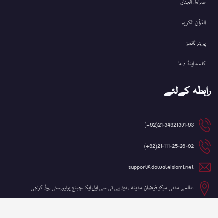
صراط الجنان
القرآن الکریم
پریئر ٹائمز
کلمہ اینڈ دعا
رابطہ کےلئے
21-34921391-93(92+)
21-111-25-26-92(92+)
support@dawateislami.net
عالمی مدنی مرکز فیضان مدینہ ، نزد پی ٹی سی ایل ایکسچینج یونیورسٹی روڈ کراچی
©کاپی رائٹ 2026 شعبہ آئی ٹی، دعوتِ اسلامی