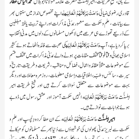
کے بانی، شیخِ طریقت، امیرِاہلسنَّت حضرت علّامہ مولانا ابو بلال
محمد الیاس عطاؔر
دَامَتْ بَرَکاتُہُمُ الْعَالِیَہ
قادری رضوی ضیائی
نے اپنے مخصوص انداز میں سنتوں بھر
ے بیانات ، علم وحکمت سے معمور مَدَ نی مذاکرات اور اپنے تربیت یافتہ مبلغین
کے ذریعے تھوڑے ہی عرصے میں لاکھوں مسلمانوں کے دلوں میں مدنی اِنقلاب
دَامَتْ بَرَکاتُہُمُ الْعَالِیَہ
برپا کر دیا ہے، آپ
کی صحبت سے فائدہ اُٹھاتے ہوئے کثیر
اسلامی بھائی وقتاً فوقتاً مختلف مقامات پر ہونے والے مَدَنی مذاکرات میں مختلف قسم
کے موضوعات مثلاً عقائدو اعمال، فضائل و مناقب ، شریعت و طریقت، تاریخ و
سیرت ، سائنس و طِبّ، اخلاقیات و اِسلامی معلومات، روزمرہ معاملات اور دیگر
بہت سے موضوعات سے متعلق سُوالات کرتے ہیں اور شیخِ طریقت امیر
دَامَتْ بَرَکاتُہُمُ الْعَالِیَہ
اہلسنَّت
انہیں حکمت آموز اور عشقِ رسول میں ڈوبے
ہوئے جوابات سے نوازتے ہیں۔
دَامَتْ بَرَکاتُہُمُ الْعَالِیَہ
امیرِاہلسنَّت
کے ان عطا کردہ دِلچسپ اور علم و
حکمت سے لبریز مَدَنی پھولوں کی خوشبوؤں سے دُنیا بھرکے مسلمانوں کو مہکانے