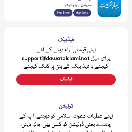
موبائل ایپلیکیشن
Play Store
App Store
فیڈبیک
اپنی قیمتی آراء دینے کے لئے
support@dawateislami.net پر ای میل
کیجئے یا فیڈ بیک کے بٹن پر کلک کیجئے
فیڈبیک
ڈونیشن
اپنے عطیات دعوت اسلامی کو دیجئے، آپ کے
چندے یعنی ڈونیشن کو کسی بھی جائز، دینی،