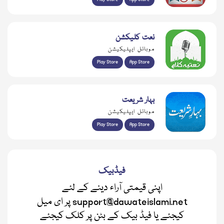
نعت کلیکشن
موبائل ایپلیکیشن
Play Store
App Store
بہار شریعت
موبائل ایپلیکیشن
Play Store
App Store
فیڈبیک
اپنی قیمتی آراء دینے کے لئے
support@dawateislami.net پر ای میل
کیجئے یا فیڈ بیک کے بٹن پر کلک کیجئے