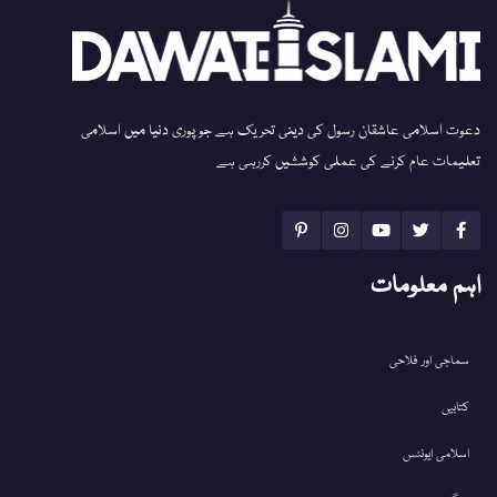
دعوت اسلامی عاشقان رسول کی دینی تحریک ہے جو پوری دنیا میں اسلامی
تعلیمات عام کرنے کی عملی کوششیں کررہی ہے
اہم معلومات
سماجی اور فلاحی
کتابیں
اسلامی ایونٹس