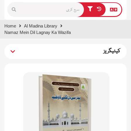
Type 1 or more characters for
Home
Al Madina Library
results.
Namaz Mein Dil Lagnay Ka Wazifa
کیٹیگریز