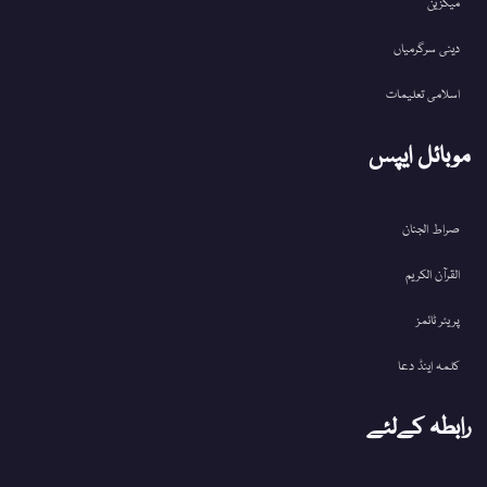
میگزین
دینی سرگرمیاں
اسلامی تعلیمات
موبائل ایپس
صراط الجنان
القرآن الکریم
پریئر ٹائمز
کلمہ اینڈ دعا
رابطہ کےلئے