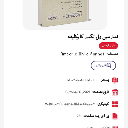
نماز میں دِل لگنے کا وَظیفہ
شیئر کیجئے
مصنف:
Ameer-e-Ahl-e-Sunnat
پبلشر:
Maktabat-ul-Madina
تاریخ اشاعت:
October 6 ,2021
کیٹیگری:
Malfuzat Ameer-e-Ahl-e-Sunnat
پی ڈی ایف صفحات:
20