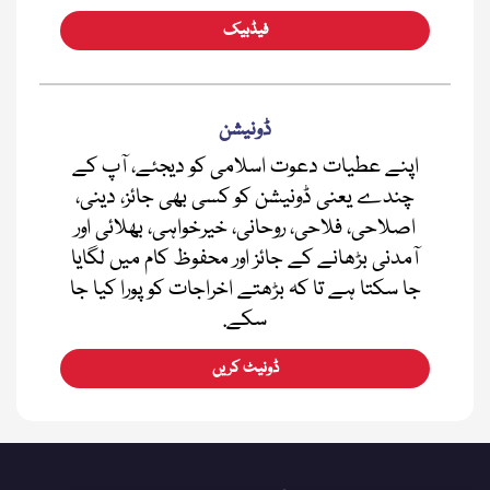
فیڈبیک
ڈونیشن
اپنے عطیات دعوت اسلامی کو دیجئے، آپ کے
چندے یعنی ڈونیشن کو کسی بھی جائز، دینی،
اصلاحی، فلاحی، روحانی، خیرخواہی، بھلائی اور
آمدنی بڑھانے کے جائز اور محفوظ کام میں لگایا
جا سکتا ہے تا کہ بڑھتے اخراجات کو پورا کیا جا
سکے.
ڈونیٹ کریں