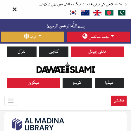
دعوت اسلامی کی دینی خدمات دیگر ممالک میں بھی دیکھئے
ویب سائٹس
اردو
مدنی چینل
کتابیں
القرآن
میڈیا
کورسز
میگزین
ڈونیشن