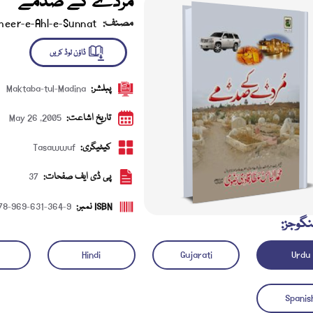
مردے کے صدمے
مصنف:
meer-e-Ahl-e-Sunnat
پبلشر:
Maktaba-tul-Madina
ڈاؤن لوڈ کریں
تاریخ اشاعت:
May 26 ,2005
کیٹیگری:
Tasawwuf
پی ڈی ایف صفحات:
37
ISBN نمبر:
78-969-631-364-9
نگوجز:
Hindi
Gujarati
Urdu
Spanis