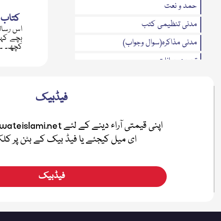
حمد و نعت
کتاب 
مدنی تنظیمی کتب
بچے کہا
مدنی مذاکرہ(سوال وجواب)
کچھ۔ ۔ ۔
تحریری بیانات
متفرقات
فیڈبیک
مدنی بہاریں
فضائل
اطفال
ای میل کیجئے یا فیڈ بیک کے بٹن پر ک
صلہ رحمی
معرفۃ القرآن
فیڈبیک
نیکی کی دعوت
ہفتہ وار رسائل