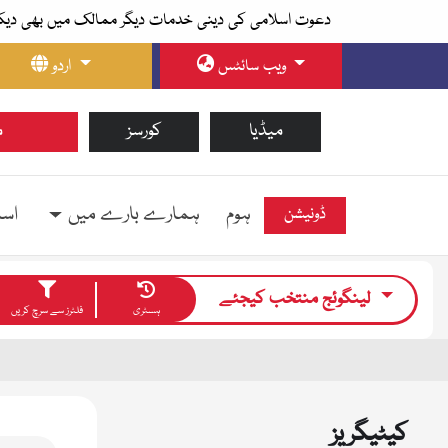
دعوت اسلامی کی دینی خدمات دیگر ممالک میں بھی دیک
ویب سائٹس
اردو
میڈیا
کورسز
م
ہوم
ہمارے بارے میں
اسل
ڈونیشن
لینگوئج منتخب کیجئے
ہسٹری
فلٹرز سے سرچ کریں
کیٹیگریز