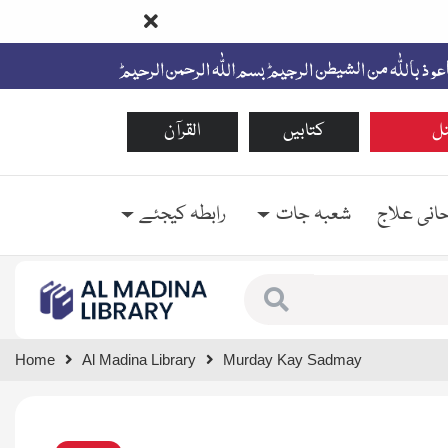
ل
کتابیں
القرآن
حانی علاج
شعبہ جات
رابطہ کیجئے
Type 1 or more characte
Home
Al Madina Library
Murday Kay Sadmay