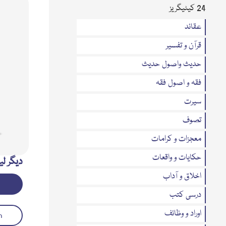
24 کیٹیگریز
عقائد
قرآن و تفسیر
حدیث واصول حدیث
فقہ و اصول فقہ
سیرت
تصوف
معجزات و کرامات
حکایات و واقعات
دیگر لی
اخلاق و آداب
درسی کتب
اوراد و وظائف
h