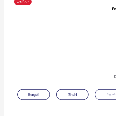
شیئر کیجئے
A
9
العربية
Sindhi
Bengali