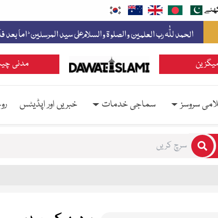
ھئے
یگزین
مدنی چین
امی سروسز
سماجی خدمات
خبریں اور اپڈیٹس
رو
rs for results.