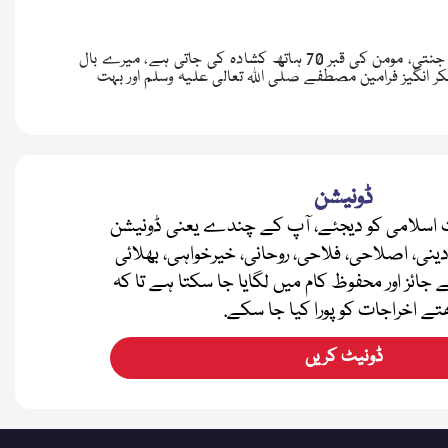
اس رسالے میں آپ پڑھ سکیں گے پھوڑے کا آپریشن، کاش میری ماں ہی مجھے نہ جنتی، مومن کی قبر 70 ہاتھ کشادہ کی جاتی ہے، میرے بال
نگیز فرامین مصطفے صلی اللہ تعالی علیہ وسلم اور بہت
ڈونیشن
اسلامی کو دیجئے، آپ کے چندے یعنی ڈونیشن
دینی، اصلاحی، فلاحی، روحانی، خیرخواہی، بھلائی
ے جائز اور محفوظ کام میں لگایا جا سکتا ہے تا کہ
تے اخراجات کو پورا کیا جا سکے.
ڈونیٹ کریں