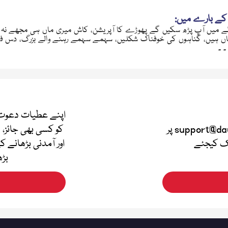
کے بارے میں:
ں ہیں، گناہوں کی خوفناک شکلیں، سہمے سہمے رہنے والے بزرگ، دس فکر ا
 ۔
اپنے عطیات دعوت 
اپنی قیمتی آراء دینے کے لئے support@dawateislami.net پر
کو کسی بھی جائز، 
لک کیجئے
اور آمدنی بڑھانے ک
بڑھ