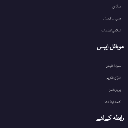
میگزین
دینی سرگرمیاں
اسلامی تعلیمات
موبائل ایپس
صراط الجنان
القرآن الکریم
پریئر ٹائمز
کلمہ اینڈ دعا
رابطہ کےلئے