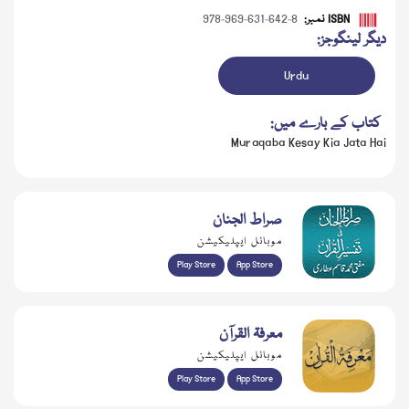
ISBN نمبر:
978-969-631-642-8
دیگر لینگوجز:
Urdu
کتاب کے بارے میں:
Muraqaba Kesay Kia Jata Hai
صراط الجنان
موبائل ایپلیکیشن
Play Store
App Store
معرفۃ القرآن
موبائل ایپلیکیشن
Play Store
App Store