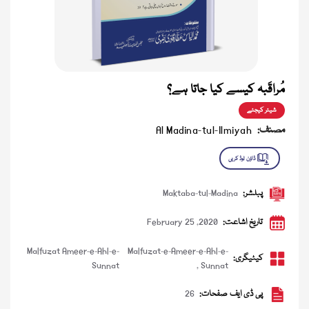
مُراقَبہ کیسے کیا جاتا ہے؟
شیئر کیجئے
مصنف:
Al Madina-tul-Ilmiyah
پبلشر:
Maktaba-tul-Madina
تاریخ اشاعت:
February 25 ,2020
Malfuzat Ameer-e-Ahl-e-
Malfuzat-e-Ameer-e-Ahl-e-
کیٹیگری:
Sunnat
,
Sunnat
پی ڈی ایف صفحات:
26