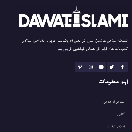
دعوت اسلامی عاشقان رسول کی دینی تحریک ہے جو پوری دنیا میں اسلامی
تعلیمات عام کرنے کی عملی کوششیں کررہی ہے
اہم معلومات
سماجی اور فلاحی
کتابیں
اسلامی ایونٹس