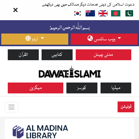
دعوت اسلامی کی دینی خدمات دیگر ممالک میں بھی دیکھئے
ویب سائٹس
اردو
مدنی چینل
کتابیں
القرآن
میڈیا
کورسز
میگزین
ڈونیشن