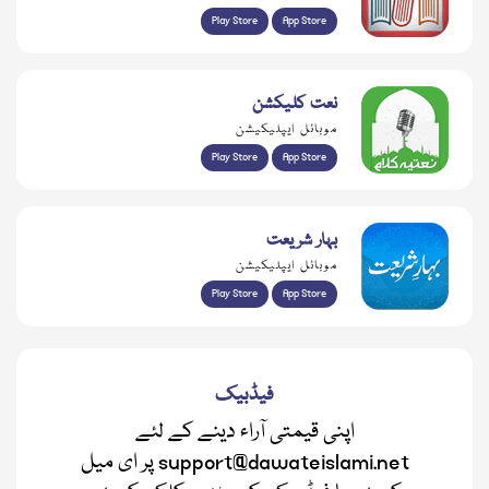
Play Store
App Store
نعت کلیکشن
موبائل ایپلیکیشن
Play Store
App Store
بہار شریعت
موبائل ایپلیکیشن
Play Store
App Store
فیڈبیک
اپنی قیمتی آراء دینے کے لئے
support@dawateislami.net پر ای میل