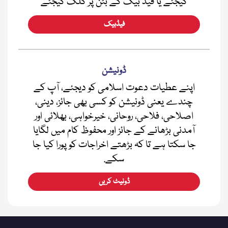
کیجئے یا فیڈ بیک کے بٹن پر کلک کیجئے
فیڈبیک
ڈونیشن
اپنے عطیات دعوت اسلامی کو دیجئے، آپ کے
چندے یعنی ڈونیشن کو کسی بھی جائز، دینی،
اصلاحی، فلاحی، روحانی، خیرخواہی، بھلائی اور
آمدنی بڑھانے کے جائز اور محفوظ کام میں لگایا
جا سکتا ہے تا کہ بڑھتے اخراجات کو پورا کیا جا
سکے.
ڈونیٹ کریں