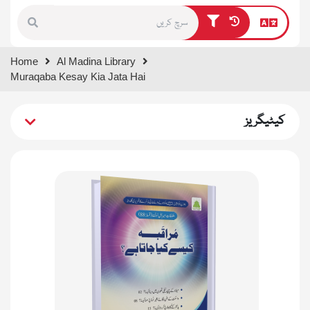
Type 1 or more characters for
Home
Al Madina Library
results.
Muraqaba Kesay Kia Jata Hai
کیٹیگریز