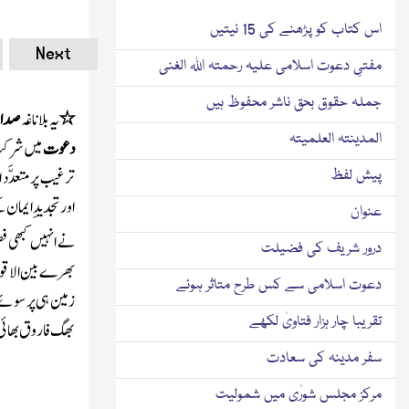
اس کتاب کو پڑھنے کی 15 نیتیں
Next
مفتیِ دعوت اسلامی علیہ رحمتہ اللہ الغنی
جملہ حقوق بحق ناشر محفوظ ہیں
٭
یہ بلاناغہ
صدائ
المدینتہ العلمیتہ
دعوت
میں شرکت
ترغیب پر متعدَّد 
پیش لفظ
اورتجدیدِ ایمان ک
عنوان
نے انہیں کبھی ف
درور شریف کی فضیلت
بھرے بین الاقوامی
دعوت اسلامی سے کس طرح متاثر ہوئے
زمین ہی پر سوئے 
تقریبا چار ہزار فتاویٰ لکھے
بھگ فاروق بھائی 
سفر مدینہ کی سعادت
مرکز مجلس شورٰی میں شمولیت