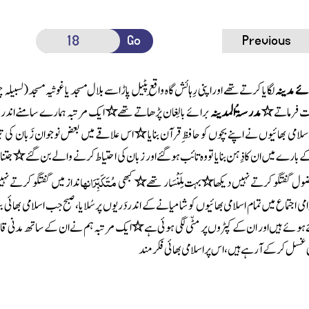
Go
Previous
ے مدینہ
لگایا کرتے تھے اور اپنی رِہائش گاہ واقِع پٹیل پاڑا سے بلال مسجد یا غوثیہ مسجد
( لسبیلہ
 فرماتے
٭مدرسۃُ المدینہ
برائے بالِغان پڑھاتے تھے
٭
ایک مرتبہ ہمارے سامنے اندر
اسلامی بھائیوں نے اپنے بچوں کو حافظِ قرآن بنایا
٭
اس علاقے میں بعض نوجوان زَبان کی تیز
ے بارے میں ان کا ذِہن بنایا تو وہ تائب ہوگئے اور زبان کی احتیاط کرنے والے بن گئے
٭
جتنا
مُتَکَبِّرَانہ
ضول گفتگو کرتے نہیں دیکھا
٭
بہت مِلَنْسَار تھے
٭
کبھی
انداز میں گفتگو کرتے نہی
 اجتماع میں تمام اسلامی بھائیوں کو شامیانے کے اندردَریوں پرسُلایا ، صبح جب اسلامی بھائی بی
ہوئے ہیں اور ان کے کپڑوں پر مٹّی لگی ہوئی ہے
٭
ایک مرتبہ ہم نے ان کے ساتھ مدنی قاف
غسل کر کے آرہے ہیں ، اس پر اسلامی بھائی فکر مند