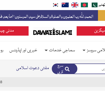
ھئے
یگزین
مدنی چین
امی سروسز
سماجی خدمات
خبریں اور اپڈیٹس
رو
سرچ
مفتی دعوت اسلامی
کریں
18