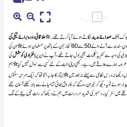
 چوک)
تک
صدائے مدینہ
لگاتے ہوئے آیا کرتے تھے ۔
٭
علاقائی دورہ برائے نیکی کی
ونِ سندھ سے آنے والے
سے
کفار‘اِن کے ہاتھ پر مسلمان ہوئے
٭
ان کی
60
50
ی کی وجہ سے کفرِیہّ کَلِمات بھی بول جاتے تھے ، آپ نے ان پر
اِنفرادی کوشش
کی
 عرصہ ہمارے علاقے میں رہے ، کبھی اپنی ذات کے لئے کسی سے سُوال نہیں کیا
٭
ہم
ں دیکھا نہ درس نظامی سے پہلے نہ بعد میں
٭
اِیثار کا جذبہ اتنا تھا کہ ایک مرتبہ سنّتوں
دار ہوئے تو یہ دیکھ کر حیران رہ گئے کہ فاروق بھائی شامیانے سے باہر کھُلے آسمان تلے
لے میں سفر کیا ۔ دسمبر کی شدید سرد رات میں ہم نے دیکھا کہ رات تین بجے کے لگ