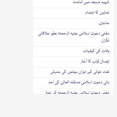
شہید مسجد میں امامت
نمازوں کا اہتمام
عاجزی
مفتیِ دعوت اسلامی علیہ الرحمتہ بطور علاقائی
نگران
وفات کی کیفیات
ایصال ثواب کا آغاز
نعت خوانی کے دوران ہونٹوں کی جنبش
بانیِ دعوت اسلامی مدظلہ العالی کی آمد
مفتی دعوت اسلامی علیہ الرحمتہ کی نماز
جنازہ
نماز جنازہ کے بعد کی رقت انگیز دعاء