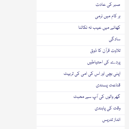
صبر کی عادت
ہر کام میں نرمی
کھانے میں عیب نہ نکالنا
سادگی
تلاوت قرآن کا ذوق
پردے کی احتیاطیں
اپنی بچی اور اس کی امی کی تربیت
قناعت پسندی
گھر والوں کی آپ سے محبت
وقت کی پابندی
انداز تدریس