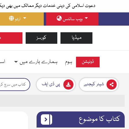
دعوت اسلامی کی دینی خدمات دیگر ممالک میں بھی دیک
ویب سائٹس
اردو
میڈیا
کورسز
م
ہوم
ہمارے بارے میں
اسل
ڈونیشن
شیئر کیجئے
پی ڈی ایف
کتاب کا موضوع