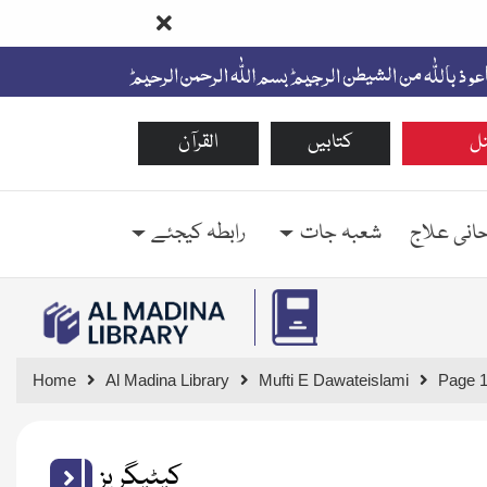
ل
کتابیں
القرآن
حانی علاج
شعبہ جات
رابطہ کیجئے
Home
Al Madina Library
Mufti E Dawateislami
Page 
کیٹیگریز