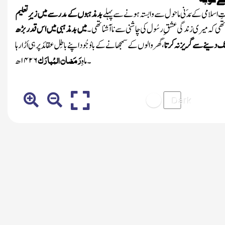
ِ اسلامی کے مَدَنی ماحول سے وابستہ ہونے سے پہلے
بدمذہبوں کے مدرسے میں زیرِتعلیم
 تھی کہ میری زندگی عشقِ رسُول
کی چاشنی سے ناآشناتھی ۔
میں بدمذہبی میں اس قدر بڑھ
ک دینے سے گُریز نہ کرتا
، گھروالوں کے سمجھانے کے باوُجُوداپنے باطِل عقائد پرہی اَڑا رہا
رَمَضان المُبارَک
۔
ماہِ
۱۴۲۶
ھ