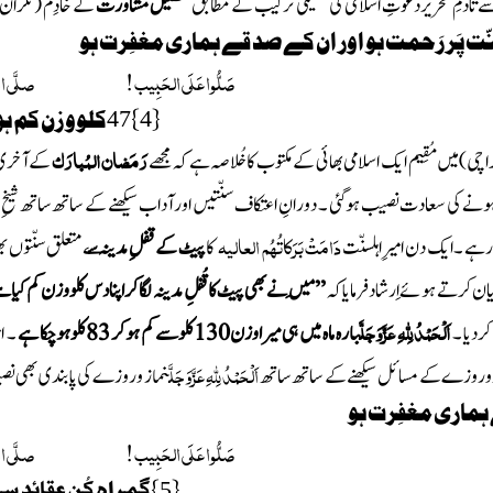
ے تادمِ تحریردعوتِ اسلامی کی تنظیمی ترکیب کے مطابق
تحصیل مشاورت
کے خادِم
(نگران
نّت پَر رَحمت ہو اور ان کے صد قے ہماری مغفِرت ہو
صَلُّوا عَلَی الحَبِیب ! صلَّی اللّٰہُ 
{
}
کلووزن کم ہو
47
4
رَمَضان المُبارَک
اچی)
میں مُقِیم ایک اسلامی بھائی کے مکتوب کاخُلاصہ ہے کہ مجھے
کے آخری
ونے کی سعادت نصیب ہوگئی ۔ دورانِ اعتکاف سنّتیں اورآداب سیکھنے کے ساتھ ساتھ شیخِ 
دَامَتْ بَرَکاتُہُم العالیہ
 رہے ۔ ایک دن امیرِاہلسنّت
کا
پیٹ کے قفلِ مدینہ
س
ے متعلق سنّتوں 
ان کرتے ہوئے اِرشادفرمایاکہ
’’مَیں نے بھی پیٹ کا قُفلِ مدینہ لگاکراپنادس کلووزن کم کیاہے
اَلْحَمْدُلِلّٰہِ
عَزَّوَجَلَّ
کردیا ۔
بارہ ماہ میں ہی میراوزن
130
کلوسے کم ہوکر
83
کلوہوچکا ہے
۔ ا
اَلْحَمْدُلِلّٰہِ
عَزَّوَجَلَّ
ازوروزے کے مسائل سیکھنے کے ساتھ ساتھ
نماز و روزے کی پابندی بھی ن
ماری مغفِرت ہو
صَلُّوا عَلَی الحَبِیب ! صلَّی اللّٰہُ 
{
}گمراہ کُن عقائد س
5