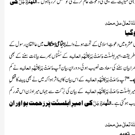
ا
للّٰہ
عَزّوَجَلَّ
)
کی حیثیت سے نیکی کی دعوت عام کرنے کی کوشش کررہاہوں ۔
کی
تعالٰی علٰی محمَّد
گیا
 عشرہ میں دعوتِ اسلامی کے تحت ہونےوالے
اِجتِماعی اِعتکاف
میں عاشقانِ رسول کے
دَامَتْ بَرَکاتُہُم العالیہ
طریقت، امیرِاہلسنّت
کے سُنَّتوں بھرے بیانات سننے کے بھی
دَامَتْ بَرَکاتُہُم العالیہ
بھرابیان سننے کی سعادت نصیب ہوئی، دورانِ بیان آپ
نے کم
دَامَتْ بَرَکاتُہُم العالیہ
 ۔ ‘‘
آپ
کے اس بیان کاایسااثرہواکہ میں نے بھی پیٹ کاقفلِ
دَامَتْ بَرَکاتُہُم العالیہ
میراہلسنّت
کے بیان کی بَرَکت سے جہاں میراوزن اس قدرکم
ا
للّٰہ
عَزّوَجَلَّ
صیب ہوگئی ہے ۔
کی
امیرِ اَہلسنّت پَر رَحمت ہو اور ان
تعالٰی علٰی محمَّد
ے توبہ