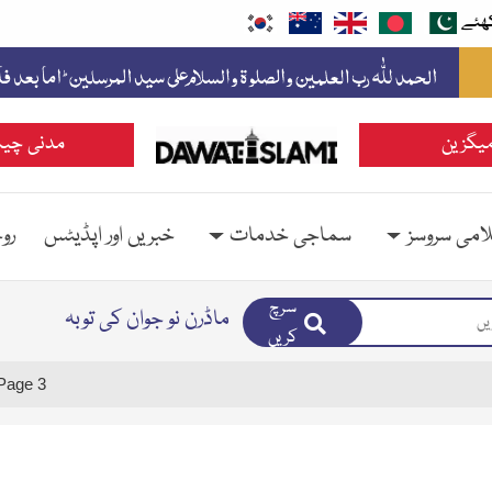
ھئے
یگزین
مدنی چین
امی سروسز
سماجی خدمات
خبریں اور اپڈیٹس
رو
سرچ
ماڈرن نو جوان کی توبہ
کریں
Page 3