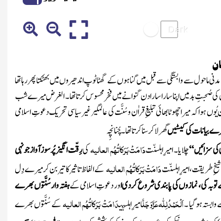
ان
ے مدنی ماحول سے وابستگی سے قبل میں گناہوں کے گھٹاٹوپ اندھیروں میں بھٹکتاپھررہاتھا
 کی صُحبتِ بد میں اپناساراسارادن گنوانے میں فخرمحسوس کرتاتھا ۔ الغرض میرے شب
ہواکہ میراچھوٹابھائی تبلیغِ قراٰن وسُنَّت کی عالمگیر غیرسیاسی تحریک دعوتِ اسلامی
ھرے بیانات کی کیسٹیں
گھرلاکرسنا کرتا تھا ۔ چُنانچِہ
دَامَتْ بَرَکاتُہُم العالیہ
کی سزائیں ‘‘
چلایا ۔ امیرِاہلسنّت
کی
رِقّت انگیزپُرسوزآوازجونہی
دَامَتْ بَرَکاتُہُم العالیہ
شیخِ طریقت، امیرِاہلسنّت
کے الفاظ تاثیرکاتیربن کرمیرے دِل
ے توبہ کی ، نمازوں کی پابندی شروع کردی ا
ور دعوتِ اسلامی کے
ہفتہ وارسُنَّتوں بھرے
اَلْحَمْدُلِلّٰہ
عَزَّوَجَلَّ
دَامَتْ بَرَکاتُہُم العالیہ
وابستہ ہوگیا ۔
امیرِاہلسنّت
کے سُنَّتوں بھرے