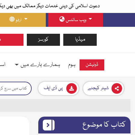
دعوت اسلامی کی دینی خدمات دیگر ممالک میں بھی دیک
ویب سائٹس
اردو
میڈیا
کورسز
م
ہوم
ہمارے بارے میں
اسل
ڈونیشن
شیئر کیجئے
پی ڈی ایف
کتاب کا موضوع