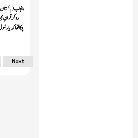
پنجاب
(پاکستان
رہ کرقراٰنِ مج
چکاتھاکہ یارسُو
Next