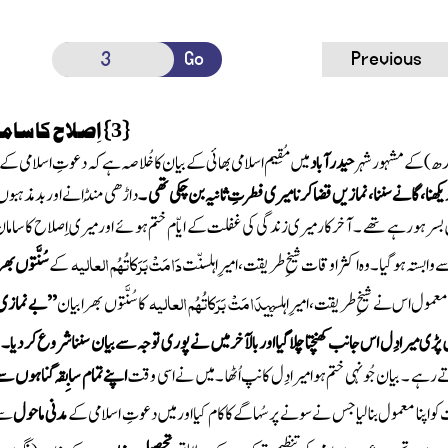
Go
Previous
{
}
اِصلاح کاسام
3
ھ )
کے مشہورشہر
حیدرآباد
میں مُقِیم اسلامی بھائی کے بیان کاخُلاصہ ہے کہ دعوتِ اسلامی ک
ھنا، گانے سننا، نمازیں قضاکرنامیری فطرتِ ثانیہ بن چکی تھی ۔
داڑھی مُنڈانے اور بدمذہبوں
سرہورہے تھے ۔ آخرکارمیری زندگی کی غفلت کے ایاّم ختم ہوئے اورمیری اِصلاح کاسامان یُوں 
دَامَتْ بَرَکاتُہُم العالیہ
وابستہ ہوگیا ۔ وہ اکثراوقات شیخِ طریقت ، امیرِاہلسنّت
کے
سُنَّتوں ب
دَامَتْ بَرَکاتُہُم العالیہ
ول اس نے شیخِ طریقت، امیرِاہلسنّت
کا سُنَّتوں بھرابیان
’’بے نمازی 
ڑی میرادِل اس جانب کھنچتا چلاگیااور بالآخرمیں نے پوری توجہ سے بیان سنناشروع کر دیا ۔
ہے ۔ بیان جُونہی ختم ہوامیرادِل کانپ اُٹھا ۔ میں نے اسی وقت
اپنے تمام سابِقہ گناہوں س
واپنا معمول بنالیاجس نے سونے پرسُہاگے کاکام کیااورمیں دعوتِ اسلامی کے
مدنی ماحول
سے 