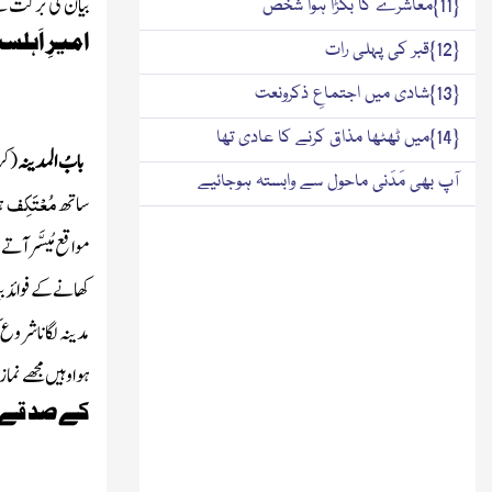
بیان کی بَرَکت س
{11}معاشرے کا بگڑا ہوا شخص
امیرِ اَہلس
{12}قبر کی پہلی رات
{13}شادی میں اجتماعِ ذکرونعت
{14}میں ٹھٹھا مذاق کرنے کا عادی تھا
بابُ المدینہ
(کر
آپ بھی مَدَنی ماحول سے وابستہ ہوجائیے
مُعْتَکِف
ساتھ
ہ
مواقع مُیسَّرآتے
کھانے کے فوائدبی
مدینہ لگاناشروع 
ہواوہیں مجھے نم
کے صد قے ہ