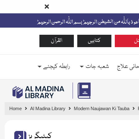
ل
کتابیں
القرآن
حانی علاج
شعبہ جات
رابطہ کیجئے
Home
Al Madina Library
Modern Naujawan Ki Tauba
کیٹیگریز