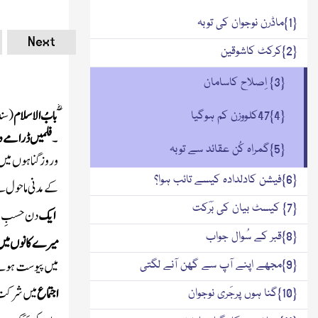
{1}ماڈرن نوجوان کی توبہ
Next
{2}کرکٹ کاشوقین
{3} اِصلاح کاسامان
بابُ الاسلام
(سند
{4}47کلووزن کم ہوگیا
۔
فلمیں ڈرامے دیک
{5}گمراہ کُن عقائد سے توبہ
وروزگناہوں میں ب
{6}فیشن کادلدادہ کیسے تائب ہوا؟
کے مدنی ماحول سے 
{7} کیسٹ بیان کی بَرَکت
ایک
دن حسبِ معم
{8}قبر کے سُوال جواب
میرے کانوں میں پ
میں پیوست ہوتے ر
{9}مجھے اپنے آپ سے گھن آنے لگتی
اجتماع
میں شرکت ک
{10}گنا ہوں پرجَری نوجوان