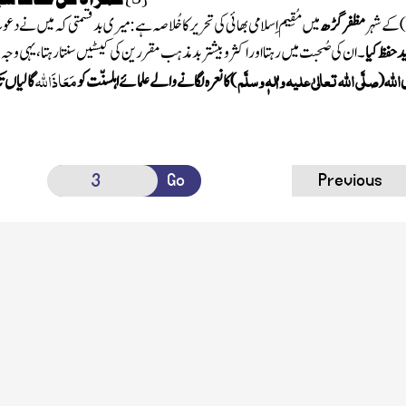
)
کے شہر
مظفرگڑھ
میں مُقِیم اِسلامی بھائی کی تحریرکاخُلاصہ ہے : میری
بدقسمتی کہ میں نے دعوت
یدحفظ کیا
۔ ان کی صُحبت میں رہتا اوراکثروبیشتربدمذہب مقررین کی کیسٹیں سنتارہتا، یہی وجہ
اللّٰہ
صلَّی اللّٰہ تعالیٰ علیہ واٰلہٖ وسلَّم
مَعَاذَاللّٰہ
ل
(
)
کا نعرہ لگانے والے علمائے اہلسنّت کو
گالیاں ت
Go
Previous