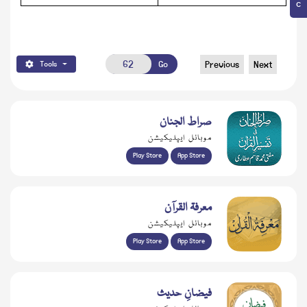
Go
Previous
Next
Tools
صراط الجنان
موبائل ایپلیکیشن
Play Store
App Store
معرفۃ القرآن
موبائل ایپلیکیشن
Play Store
App Store
فیضانِ حدیث