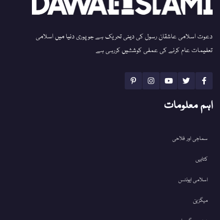
دعوت اسلامی عاشقان رسول کی دینی تحریک ہے جو پوری دنیا میں اسلامی
تعلیمات عام کرنے کی عملی کوششیں کررہی ہے
اہم معلومات
سماجی اور فلاحی
کتابیں
اسلامی ایونٹس
میگزین