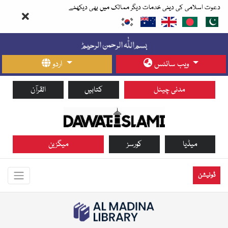
دعوت اسلامی کی دینی خدمات دیگر ممالک میں بھی دیکھئے
ویب سائٹس
اردو
مدنی چینل
کتابیں
القرآن
میڈیا
کورسز
میگزین
ڈونیشن