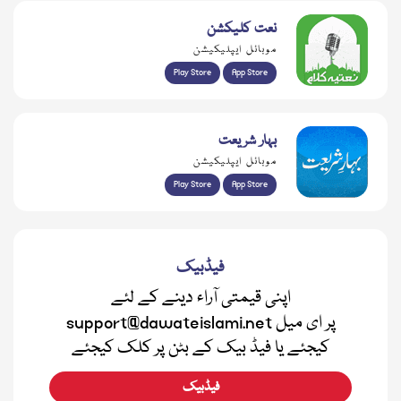
نعت کلیکشن
موبائل ایپلیکیشن
Play Store
App Store
بہار شریعت
موبائل ایپلیکیشن
Play Store
App Store
فیڈبیک
اپنی قیمتی آراء دینے کے لئے
support@dawateislami.net پر ای میل
کیجئے یا فیڈ بیک کے بٹن پر کلک کیجئے
فیڈبیک