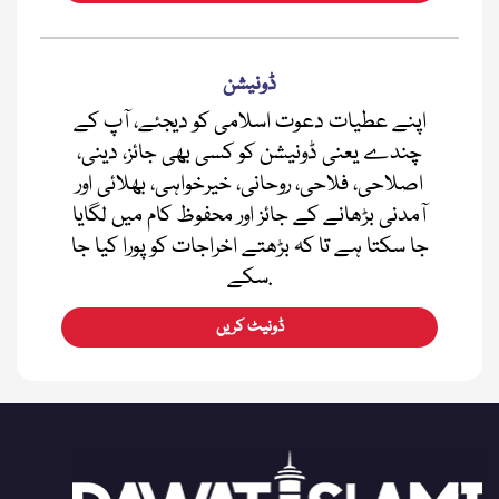
ڈونیشن
اپنے عطیات دعوت اسلامی کو دیجئے، آپ کے
چندے یعنی ڈونیشن کو کسی بھی جائز، دینی،
اصلاحی، فلاحی، روحانی، خیرخواہی، بھلائی اور
آمدنی بڑھانے کے جائز اور محفوظ کام میں لگایا
جا سکتا ہے تا کہ بڑھتے اخراجات کو پورا کیا جا
سکے.
ڈونیٹ کریں