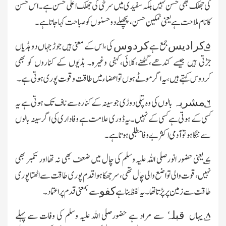
کی جھلک بھی حسن نہیں بلکہ سفیدی میں سرخی کی جھلک اعلٰی حسن ہے۔اس حسن
کا نام ملاحت ہے یعنی نمکین حسن،پچھلے دو حسنوں کو صباحت کہا جاتاہے۔
۵
؎
جمع ہے
کی،اس کے معنی ہیں جوڑ جہاں دو ہڈیاں
کرادیس
کردوس
جڑتی ہیں جیسے کندھے،گھٹنے،کلائی،کہنی وغیرہ۔ ہڈیوں کے کناروں کو بھی
کردوس کہتے ہیں،یہ اگر موٹے ہوں تو اعضاء میں طاقت و قوت پوری ہوتی ہے۔
۶
؎
بالوں کی وہ پتلی دوڑی جو سینہ کے کنارہ سے ناف تک ہوتی ہے یہ
مشربہ
کسی کے ہوتی ہے کسی کے نہیں۔یہ ڈوری علامت ہے وفاداری کی اگر سینہ بالوں
سے ننگا ہو تو آدمی اکثر بے وفا مطلبی ہوتا ہے۔
۷؎ یعنی حضور انورصلی اللہ علیہ وسلم کی چال میں ضعف بھی نہ تھا اور تکبر بھی
نہیں،قوت والی تواضع والی چال تھی،سرجھکا ہوا قدم پوری طاقت سے اٹھتا پوری
طاقت سے زمین پر پڑتا تھا۔یہ لفظ بنا ہے
سے بمعنی قدم پر اعتماد۔
کفو
۸
؎ یہاں
سے مراد ہے حضورصلی اللہ علیہ وسلم کی وفات سے پہلے
قبلہٗ