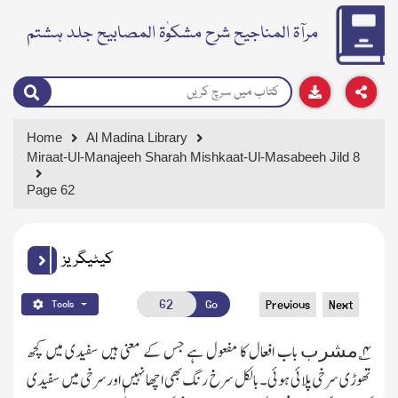
مرآۃ المناجیح شرح مشکوٰۃ المصابیح جلد ہشتم
Home
Al Madina Library
Miraat-Ul-Manajeeh Sharah Mishkaat-Ul-Masabeeh Jild 8
Page 62
کیٹیگریز
Go
Previous
Next
Tools
۴
؎
باب افعال کا مفعول ہے جس کے معنی ہیں سفیدی میں کچھ
مشرب
تھوڑی سرخی پلائی ہوئی۔بالکل سرخ رنگ بھی اچھا نہیں اور سرخی میں سفیدی