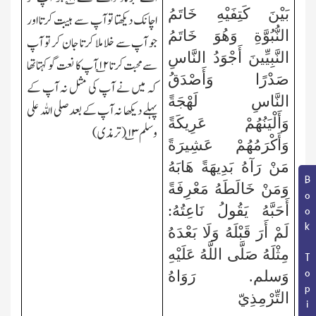
بَيْنَ كَتِفَيْهِ خَاتَمُ
اچانک دیکھتا تو آپ سے ہیبت کرتا اور
النُّبُوَّةِ وَهُوَ خَاتَمُ
جو آپ سے خلا ملا کرتا جان کر تو آپ
النَّبِيِّينَ أَجْوَدُ النَّاسِ
سے محبت کرتا
۱۲
؎ آپ کا نعت گو کہتا تھا
صَدْرًا وَأَصْدَقُ
کہ میں نے آپ کی مثل نہ آپ کے
النَّاسِ لَهْجَةً
پہلے دیکھا نہ آپ کے بعد صلی اللہ علی
وَأَلْيَنُهُمْ عَرِيكَةً
وسلم
۱۳
؎(ترمذی)
وَأَكْرَمُهُمْ عَشِيرَةً
مَنْ رَآهُ بَدِيهَةً هَابَهُ
Book Topic
وَمَنْ خَالَطَهُ مَعْرِفَةً
أَحَبَّهُ يَقُولُ نَاعِتُهُ:
لَمْ أَرَ قَبْلَهُ وَلَا بَعْدَهُ
مِثْلَهُ صَلَّى اللَّهُ عَلَيْهِ
وَسلم. رَوَاهُ
التِّرْمِذِيّ