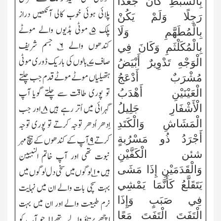
بِالسَّبْطِ كَانَ جَعْدًا
پلائی ہوئی خوب کالی آنکھیں دراز
رَجِلًا وَلَمْ يَكُنْ
پلک
۵
؎ موٹی ہڈیوں والے موٹے
بِالْمُطَهَّمِ وَلَا
کندھوں والے
۶
؎ جسم شریف
بِالْمُكَلْثَمِ وَكَانَ فِي
صاف
۷
؎ بالوں کی باریک ڈوری موٹی
الْوَجْهِ تَدْوِيرٌ أَبْيَضُ
ہتھیلیاں موٹے موٹے قدم جب چلتے
مُشْرَبٌ أَدْعَجُ
تو پوری طاقت سے چلتے گویا آپ
الْعَيْنَيْنِ أَهْدَبُ
گہرائی میں اُتر رہے ہیں
۸
؎ اور جب
الْأَشْفَارِ جَلِيلُ
اِدھر اُدھر توجہ کرتے تو پوری توجہ
الْمَشَاشِ وَالْكَتَدِ
أَجْرَدُ ذُو مَسْرُبةٍ
کرتے
۹
؎ آپ کے کندھوں کے بیچ مہر
شئن الْكَفَّيْنِ
نبوت تھی اور آپ خاتم النبیین
وَالْقَدَمَيْنِ إِذَا مَشَى
ہیں
۱۰
؎ لوگوں میں سخی دل لوگوں میں
يَتَقَلَّعُ كَأَنَّمَا يَمْشِي
بہت سچی بات والے ان میں نہایت
فِي صَبَبٍ وَإِذَا
نرم طبیعت والے اور ان میں بہت
الْتَفَتَ الْتَفَتَ مَعًا
اچھے برتاؤ والے تھے
۱۱
؎ جو آپ کو