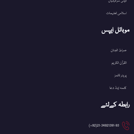
دینی سرگرمیاں
اسلامی تعلیمات
موبائل ایپس
صراط الجنان
القرآن الکریم
پریئر ٹائمز
کلمہ اینڈ دعا
رابطہ کےلئے
21-34921391-93(92+)