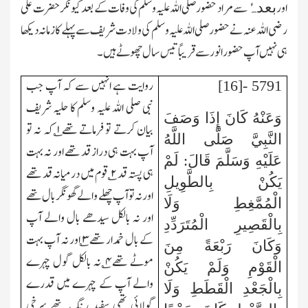
اور
سے مراد حضورصلی اللہ علیہ وسلم کی وفات کے بعد کیونکر حضرت علی
بعدہٗ
رضی اللہ عنہ نے حضور صلی اللہ علیہ وسلم کی ولادت شریف سے پہلے کا زمانہ دیکھا
ہی نہیں آپ حضور انور سے قریبًا تیس سال چھوٹے ہیں۔
روایت ہے انہیں سے کہ آپ جب
5791 -[16]
نبی صلی اللہ علیہ وسلم کا حلیہ شریف
وَعَنْهُ
كَانَ إِذَا وَصَفَ
بیان کرتے تو فرماتے تھے
۱
؎ کہ نہ تو
النَّبِيَّ صَلَّى اللَّهُ
آپ بہت ہی دراز قد تھے اور نہ بہت
عَلَيْهِ وَسَلَّمَ قَالَ: لَمْ
ہی پستہ قد
۲
؎ قوم میں درمیانہ قد تھے
يَكُنْ بِالطَّوِيلِ
اور نہ تو آپ چھلے والے گھونگر بال تھے
الْمُمَّغِطِ وَلَا
اور نہ بالکل سیدھے بال والے آپ
بِالْقَصِيرِ الْمُتَرَدِّدِ
کے بال خمدار تھے
۳
؎ اور نہ آپ بہت
وَكَانَ رَبْعَةً مِنَ
موٹے تھے
۴
؎ نہ بالکل گول چہرے
الْقَوْمِ وَلَمْ يَكُنْ
والے آپ کے چہرے میں قدرے
بِالْجَعْدِ الْقَطَطِ وَلَا
گولائی تھی سفید رنگ تھے سرخی