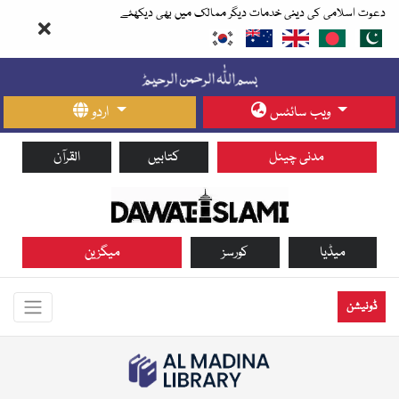
دعوت اسلامی کی دینی خدمات دیگر ممالک میں بھی دیکھئے
ویب سائٹس
اردو
مدنی چینل
کتابیں
القرآن
میڈیا
کورسز
میگزین
ڈونیشن