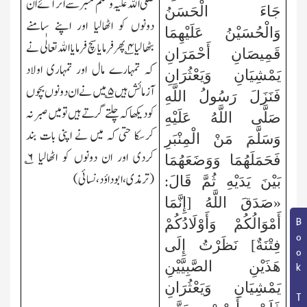
صلی الله علیہ و سلم منبر سے اتر آئے ان
جَاءَ الْحَسَنُ
دونوں کو اٹھالیا اور اپنے سامنے
وَالْحُسَيْنُ عَلَيْهِمَا
بٹھالیا
۴
؎ پھر فرمایا سچ فرمایا الله تعالٰی نے
قَمِيصَانِ أَحْمَرَانِ
کہ تمہارے مال اور تمہاری اولاد
يَمْشِيَانِ وَيَعْثُرَانِ
آزمائش ہیں
۵
؎ میں نے ان دونوں بچوں
فَنَزَلَ رَسُولُ اللَّهِ
کو دیکھا کہ چلتے گرتے ہیں تو میں صبر نہ
صَلَّى اللَّهُ عَلَيْهِ
کرسکا حتی کہ میں نے اپنی بات بند
وَسَلَّمَ مَنْ الْمِنْبَرِ
کردی اور ان دونوں کو اٹھالیا
۶
؎
فَحَمَلَهُمَا وَوَضَعَهُمَا
(ترمذی،ابوداؤد،نسائی)
بَيْنَ يَدَيْهِ ثُمَّ قَالَ:
«صَدَقَ اللَّهُ [إِنَّمَا
Book Topic
أَمْوَالُكُمْ وَأَوْلَادُكُمْ
فِتْنَةٌ] نَظَرْتُ إِلَى
هَذَيْنِ الصَّبِيَّيْنِ
يَمْشِيَانِ وَيَعْثُرَانِ