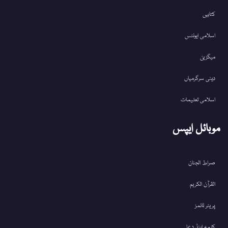
کتابیں
اسلامی ایونٹس
میگزین
دینی سرگرمیاں
اسلامی تعلیمات
موبائل ایپس
صراط الجنان
القرآن الکریم
پریئر ٹائمز
کلمہ اینڈ دعا