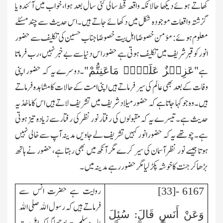
کھاتے ہوئے دیکھا حالانکہ واقعہ قحط سالی کئی سال بعد ہوا، خواب میں آئندہ یا
گزشتہ واقعات موجودہ شکل میں دکھائے جاتے ہیں۔اس حدیث سے چند مسئلے
معلوم ہوئے: مؤمن خصوصًا اہل بیت خصوصًا جناب حسین کی تکلیف سے حضور
انور کو قبر شریف میں تکلیف ہوتی ہے حضور اس دنیا سے بے خبرنہیں،رب فرماتا
عَزِیۡزٌ عَلَیۡہِ مَاعَنِتُّمْ
ہے"
"۔دوسرے یہ کہ حضور اپنی
وفات کے بعد بھی عالم کی سیر فرماتے ہیں اپنی امت کے حالات کا مشاہدہ فرماتے
ہیں۔وہ جو کہا جاتا ہے کہ حضور میلاد شریف میں تشریف لاتے ہیں اس کا ماخذ یہ
حدیث ہے۔تیسرے یہ کہ مقبولوں کی رفتار نور نظر کی رفتار سے زیادہ تیز ہوتی
ہے۔چوتھے یہ کہ حضور انور کہیں تشریف لے جاویں مدینہ آپ سے خالی نہیں
ہوتا جیسے نور نظر آسمان کی سیر کرے مگر آنکھ میں بھی رہتا ہے، حضور نے ہاتھ
بڑھا کر جنت کا خوشہ پکڑ لیا مگر حضور رہے مدینہ میں۔
روایت ہے حضرت انس سے
6167 -[33]
فرماتے ہیں کہ رسول الله صلی الله
وَعَنْ أَنَسٍ قَالَ: سُئِلَ