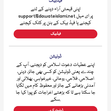
فیڈبیک
اپنی قیمتی آراء دینے کے لئے
support@dawateislami.net پر ای میل
کیجئے یا فیڈ بیک کے بٹن پر کلک کیجئے
فیڈبیک
ڈونیشن
اپنے عطیات دعوت اسلامی کو دیجئے، آپ کے
چندے یعنی ڈونیشن کو کسی بھی جائز، دینی،
اصلاحی، فلاحی، روحانی، خیرخواہی، بھلائی اور
آمدنی بڑھانے کے جائز اور محفوظ کام میں لگایا
جا سکتا ہے تا کہ بڑھتے اخراجات کو پورا کیا جا
سکے.
ڈونیٹ کریں