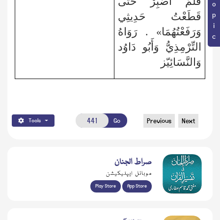
فَلَمْ أَصْبِرْ حَتَّى
قَطَعْتُ حَدِيثِي
وَرَفَعْتُهُمَا» . رَوَاهُ
التِّرْمِذِيُّ وَأَبُو دَاوُد
وَالنَّسَائِيّز
Go
Previous
Next
Tools
صراط الجنان
موبائل ایپلیکیشن
Play Store
App Store