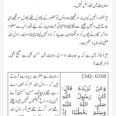
احادیث میں تعارض نہیں۔
۲
؎ حضور انہیں کیوں نہ سونگھتے وہ دونوں تو حضور کے پھول تھے پھول سونگھے ہی
جاتے ہیں،انہیں کلیجے سے لگانا لپٹانا انتہائی محبت و پیار کے لیے تھا۔اس سے معلوم
ہوا کہ چھوٹے بچوں کو سونگھنا،ان سے پیارکرنا،انہیں لپٹانا چمٹانا سنت رسول الله
صلی الله علیہ وسلم ہے۔
۳
؎ ذخائر میں ہے کہ یہ حدیث دوسری روایت میں حسن بھی ہے صحیح بھی۔
(مرقات)
روایت ہے حضرت بریدہ سے فرماتے
6168 -[34]
ہیں کہ رسول الله ہم کو خطبہ دے
وَعَنْ بُرَيْدَةَ قَالَ:
رہے تھے
۱
؎ اچانک حسن و حسین آئے
كَانَ رَسُولُ اللَّهِ
جن پر دو سرخ قمیضیں تھیں
۲
؎ وہ چلتے
صَلَّى اللَّهُ عَلَيْهِ
تھے اور گرتے تھے
۳
؎ تو رسول الله
وَسَلَّمَ يَخْطُبُنَا إِذْ