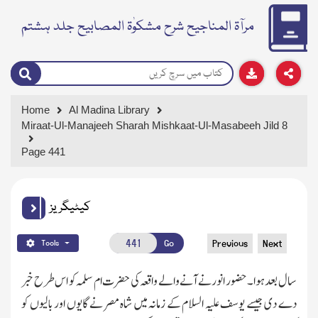
مرآۃ المناجیح شرح مشکوٰۃ المصابیح جلد ہشتم
Home
Al Madina Library
Miraat-Ul-Manajeeh Sharah Mishkaat-Ul-Masabeeh Jild 8
Page 441
کیٹیگریز
Go
Previous
Next
Tools
سال بعد ہوا۔حضور انور نے آنے والے واقعہ کی حضرت ام سلمہ کو اس طرح خبر
دے دی جیسے یوسف علیہ السلام کے زمانہ میں شاہ مصر نے گایوں اور بالیوں کو