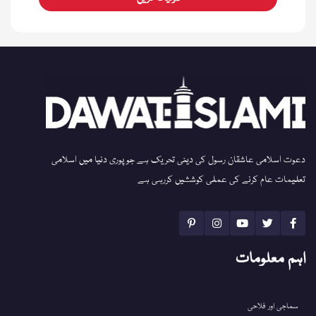
دعوت اسلامی عاشقان رسول کی دینی تحریک ہے جو پوری دنیا میں اسلامی
تعلیمات عام کرنے کی عملی کوششیں کررہی ہے
اہم معلومات
سماجی اور فلاحی