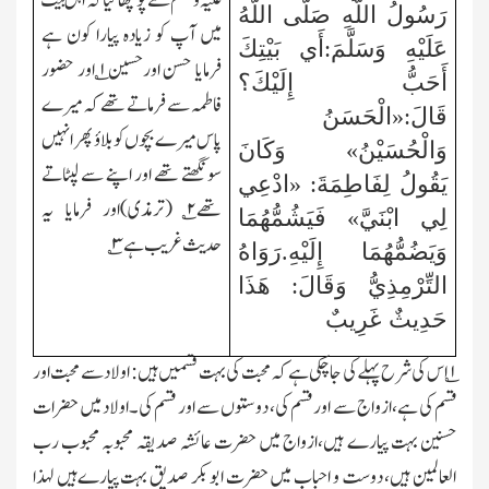
علیہ و سلم سے پوچھا گیا کہ اہل بیت
رَسُولُ اللَّهِ صَلَّى اللَّهُ
میں آپ کو زیادہ پیارا کون ہے
عَلَيْهِ وَسَلَّمَ:أَي بَيْتِكَ
فرمایا حسن اورحسین
۱
؎ اور حضور
أَحَبُّ إِلَيْكَ؟
فاطمہ سے فرماتے تھے کہ میرے
قَالَ:«الْحَسَنُ
پاس میرے بچوں کو بلاؤ پھر انہیں
وَالْحُسَيْنُ» وَكَانَ
سونگھتے تھے اور اپنے سے لپٹاتے
يَقُولُ لِفَاطِمَةَ: «ادْعِي
تھے
۲
؎ (ترمذی)اور فرمایا یہ
لِي ابْنَيَّ» فَيَشُمُّهُمَا
حدیث غریب ہے
۳
؎
وَيَضُمُّهُمَا إِلَيْهِ.رَوَاهُ
التِّرْمِذِيُّ وَقَالَ: هَذَا
حَدِيثٌ غَرِيبٌ
۱؎
اس کی شرح پہلے کی جاچکی ہے کہ محبت کی بہت قسمیں ہیں: اولاد سے محبت اور
قسم کی ہے،ازواج سے اور قسم کی، دوستوں سے اور قسم کی۔اولاد میں حضرات
حسنین بہت پیارے ہیں،ازواج میں حضرت عائشہ صدیقہ محبوبہ محبوب رب
العالمین ہیں، دوست و احباب میں حضرت ابوبکر صدیق بہت پیارےہیں لہذا